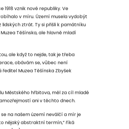
e 1918 vznik nové republiky. Ve
robíhalo v míru. Území musela vydobýt
dských ztrát. Ty si přišli k památníku
 Muzea Těšínska, ale hlavně mladí
u, ale když to nejde, tak je třeba
nerace, obávám se, vůbec není
ká ředitel Muzea Těšínska Zbyšek
lu Městského hřbitova, měl za cíl mladé
samozřejmostí ani v těchto dnech.
t se na našem území neválčí a mír je
o nějaký abstraktní termín,” říká