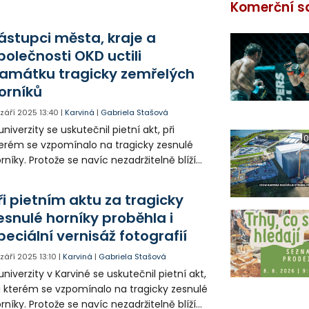
Komerční s
ástupci města, kraje a
polečnosti OKD uctili
amátku tragicky zemřelých
orníků
. září 2025
13:40
|
Karviná
|
Gabriela Stašová
univerzity se uskutečnil pietní akt, při
0
erém se vzpomínalo na tragicky zesnulé
rníky. Protože se navíc nezadržitelně blíží
nec černouhelné těžby, připomínkou této
lké éry je také putovní výstava fotografií,
ři pietním aktu za tragicky
erou při této příležitosti otevřela speciální
esnulé horníky proběhla i
rnisáž.
peciální vernisáž fotografií
. září 2025
13:10
|
Karviná
|
Gabriela Stašová
univerzity v Karviné se uskutečnil pietní akt,
i kterém se vzpomínalo na tragicky zesnulé
rníky. Protože se navíc nezadržitelně blíží