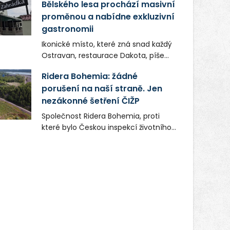
Bělského lesa prochází masivní
proměnou a nabídne exkluzivní
gastronomii
Ikonické místo, které zná snad každý
Ostravan, restaurace Dakota, píše
novou kapitolu. Silná mateřská
Ridera Bohemia: žádné
společnost Dang Investment Group
porušení na naší straně. Jen
s.r.o. investuje do projektu přes 50
nezákonné šetření ČIŽP
milionů korun. Cílem je přinést
Ostravě dva špičkové gastronomické
Společnost Ridera Bohemia, proti
koncepty, které v regionu dosud
které bylo Českou inspekcí životního
chyběly, luxusní středomořskou
prostředí (ČIŽP) čtyři roky vedeno
kuchyni a autentickou asijskou
vykonstruované řízení, při realizaci
gastronomii.
OVS na heřmanické haldě
postupovala v souladu se zákonem a
zadáním státního podniku DIAMO a v
této souvislosti nelze hovořit o
žádném odpadu. Ridera od počátku
označovala řízení ČIŽP za nezákonné
a domáhala se práva na spravedlivý