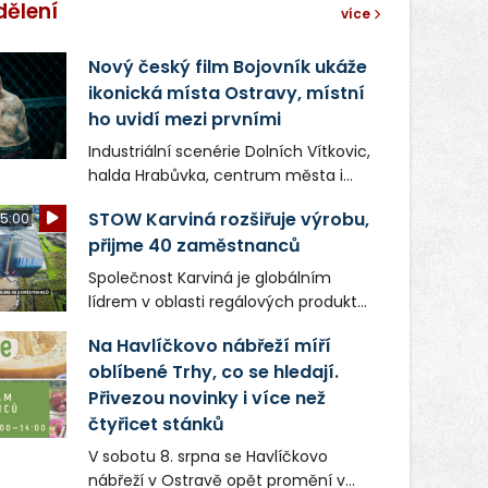
dělení
více
Nový český film Bojovník ukáže
ikonická místa Ostravy, místní
ho uvidí mezi prvními
Industriální scenérie Dolních Vítkovic,
halda Hrabůvka, centrum města i
další ikonická místa Ostravy se objeví
STOW Karviná rozšiřuje výrobu,
5:00
v novém filmu Bojovník, který vstoupí
přijme 40 zaměstnanců
do kin už 13. srpna. Režiséři Vojtěch
Frič a Tomáš Dianiška si
Společnost Karviná je globálním
moravskoslezskou metropoli
lídrem v oblasti regálových produktů
nevybrali náhodou – její syrová
a systémů, stabilním
atmosféra se stala přirozenou
Na Havlíčkovo nábřeží míří
zaměstnavatelem na Karvinsku a
součástí příběhu bývalého
oblíbené Trhy, co se hledají.
firmou s obrovským potenciálem.
boxerského šampiona Hoffa (Milan
Přivezou novinky i více než
Ondrík), jenž se po letech vrací do
čtyřicet stánků
světa vrcholových zápasů, tentokrát
V sobotu 8. srpna se Havlíčkovo
v MMA.
nábřeží v Ostravě opět promění v