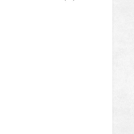
místo plné vůní, chutí a poctivých
lokálních výrobků. Trhy, co se hledají
tentokrát nabídnou více než čtyřicet
pečlivě vybraných stánků s kvalitní
gastronomií, farmářskými produkty,
designem i řemeslnou tvorbou.
Návštěvníci se mohou těšit nejen na
oblíbené stálice, ale také na řadu
novinek, které v Ostravě běžně
nepotkají.