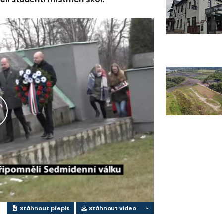
řehrát
ideo
Stáhnout přepis
Stáhnout video