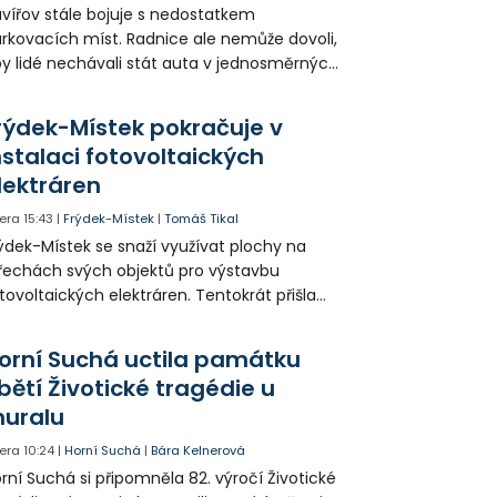
vířov stále bojuje s nedostatkem
rkovacích míst. Radnice ale nemůže dovoli,
y lidé nechávali stát auta v jednosměrných
icích, kde nezbývá místo pro průjezd IZS.
tuace se teď řeší v jednom vnitrobloku, kde
rýdek-Místek pokračuje v
 někteří obyvatelé rozhodli sepsat petici.
nstalaci fotovoltaických
lektráren
era
15:43
|
Frýdek-Místek
|
Tomáš Tikal
ýdek-Místek se snaží využívat plochy na
řechách svých objektů pro výstavbu
tovoltaických elektráren. Tentokrát přišla
da na 11. Základní školu ve Frýdku.
orní Suchá uctila památku
bětí Životické tragédie u
uralu
era
10:24
|
Horní Suchá
|
Bára Kelnerová
rní Suchá si připomněla 82. výročí Životické