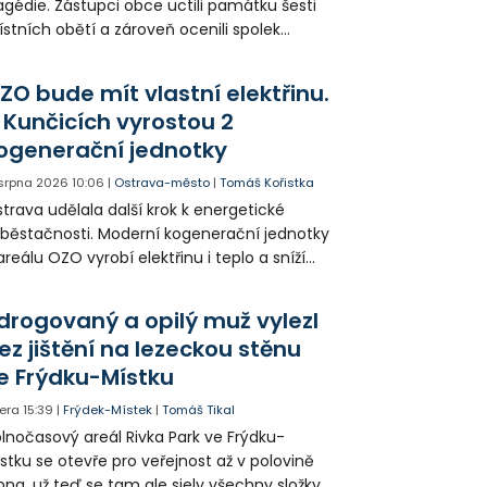
agédie. Zástupci obce uctili památku šesti
stních obětí a zároveň ocenili spolek
votice Sobě za zpřístupnění informací o
agédii prostřednictvím QR kódů u
ZO bude mít vlastní elektřinu.
amátníků.
 Kunčicích vyrostou 2
ogenerační jednotky
 srpna 2026
10:06
|
Ostrava-město
|
Tomáš Kořistka
trava udělala další krok k energetické
běstačnosti. Moderní kogenerační jednotky
areálu OZO vyrobí elektřinu i teplo a sníží
klady i emise. Malou elektrárnu postaví
olia přímo v Kunčicích.
drogovaný a opilý muž vylezl
ez jištění na lezeckou stěnu
e Frýdku-Místku
era
15:39
|
Frýdek-Místek
|
Tomáš Tikal
lnočasový areál Rivka Park ve Frýdku-
stku se otevře pro veřejnost až v polovině
pna, už teď se tam ale sjely všechny složky