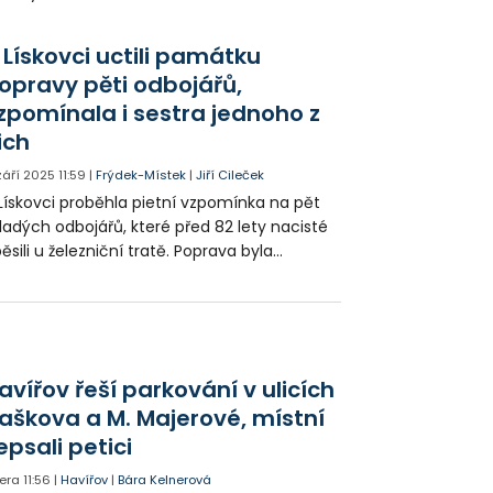
nec černouhelné těžby, připomínkou této
lké éry je také putovní výstava fotografií,
 Lískovci uctili památku
erou při této příležitosti otevřela speciální
opravy pěti odbojářů,
rnisáž.
zpomínala i sestra jednoho z
ich
 září 2025
11:59
|
Frýdek-Místek
|
Jiří Cileček
Lískovci proběhla pietní vzpomínka na pět
adých odbojářů, které před 82 lety nacisté
ěsili u železniční tratě. Poprava byla
dvetou za sabotáž na německém
ničním vlaku. Aktu se zúčastnili zástupci
sta i příbuzní popravených.
avířov řeší parkování v ulicích
aškova a M. Majerové, místní
epsali petici
era
11:56
|
Havířov
|
Bára Kelnerová