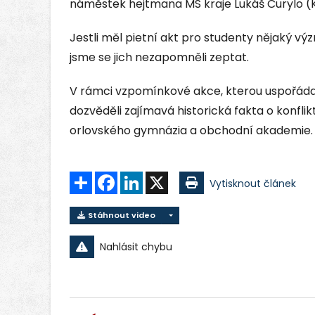
náměstek hejtmana MS kraje Lukáš Curylo (
Jestli měl pietní akt pro studenty nějaký vý
jsme se jich nezapomněli zeptat.
V rámci vzpomínkové akce, kterou uspořáda
dozvěděli zajímavá historická fakta o konflik
orlovského gymnázia a obchodní akademie.
Sdílet
Facebook
LinkedIn
X
Vytisknout článek
Stáhnout video
Nahlásit chybu