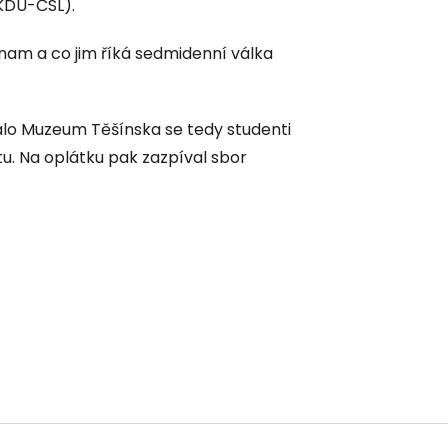
KDU-ČSL).
znam a co jim říká sedmidenní válka
lo Muzeum Těšínska se tedy studenti
tu. Na oplátku pak zazpíval sbor