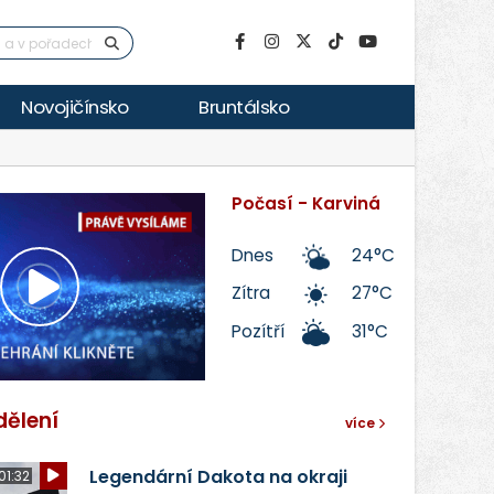
Novojičínsko
Bruntálsko
Počasí - Karviná
Dnes
24°C
Zítra
27°C
Přehrát
Pozítří
31°C
video
dělení
více
Legendární Dakota na okraji
01:32