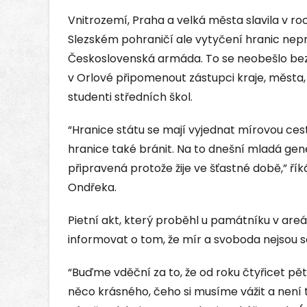
Vnitrozemí, Praha a velká města slavila v roc
Slezském pohraničí ale vytyčení hranic nep
Československá armáda. To se neobešlo bez li
v Orlové připomenout zástupci kraje, města,
studenti středních škol.
“Hranice státu se mají vyjednat mírovou cesto
hranice také bránit. Na to dnešní mladá ge
připravená protože žije ve šťastné době,” ří
Ondřeka.
Pietní akt, který proběhl u památníku v areá
informovat o tom, že mír a svoboda nejsou 
“Buďme vděční za to, že od roku čtyřicet pě
něco krásného, čeho si musíme vážit a není t