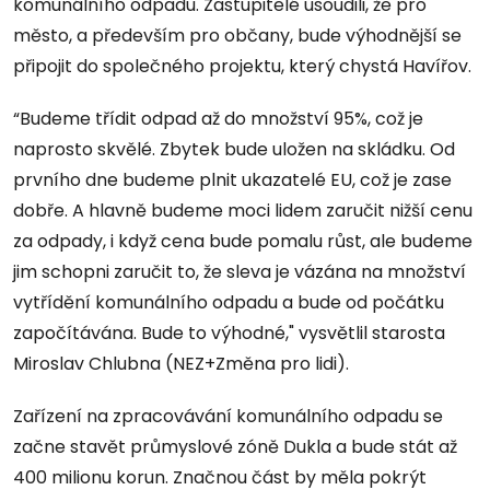
komunálního odpadu. Zastupitelé usoudili, že pro
město, a především pro občany, bude výhodnější se
připojit do společného projektu, který chystá Havířov.
“Budeme třídit odpad až do množství 95%, což je
naprosto skvělé. Zbytek bude uložen na skládku. Od
prvního dne budeme plnit ukazatelé EU, což je zase
dobře. A hlavně budeme moci lidem zaručit nižší cenu
za odpady, i když cena bude pomalu růst, ale budeme
jim schopni zaručit to, že sleva je vázána na množství
vytřídění komunálního odpadu a bude od počátku
započítávána. Bude to výhodné," vysvětlil starosta
Miroslav Chlubna (NEZ+Změna pro lidi).
Zařízení na zpracovávání komunálního odpadu se
začne stavět průmyslové zóně Dukla a bude stát až
400 milionu korun. Značnou část by měla pokrýt