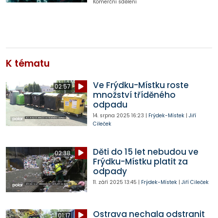
Komerční sdělení
K tématu
Ve Frýdku-Místku roste
02:57
množství tříděného
odpadu
14. srpna 2025
16:23
|
Frýdek-Místek
|
Jiří
Cileček
Děti do 15 let nebudou ve
02:38
Frýdku-Místku platit za
odpady
11. září 2025
13:45
|
Frýdek-Místek
|
Jiří Cileček
Ostrava nechala odstranit
01:17