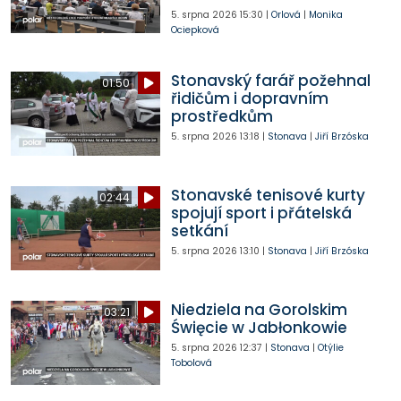
5. srpna 2026
15:30
|
Orlová
|
Monika
Ociepková
Stonavský farář požehnal
01:50
řidičům i dopravním
prostředkům
5. srpna 2026
13:18
|
Stonava
|
Jiří Brzóska
Stonavské tenisové kurty
02:44
spojují sport i přátelská
setkání
5. srpna 2026
13:10
|
Stonava
|
Jiří Brzóska
Niedziela na Gorolskim
03:21
Święcie w Jabłonkowie
5. srpna 2026
12:37
|
Stonava
|
Otýlie
Tobolová