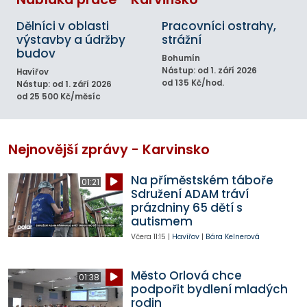
Dělníci v oblasti
Pracovníci ostrahy,
výstavby a údržby
strážní
budov
Bohumín
Nástup: od 1. září 2026
Havířov
od 135 Kč/hod.
Nástup: od 1. září 2026
od 25 500 Kč/měsíc
Nejnovější zprávy - Karvinsko
Na příměstském táboře
01:21
Sdružení ADAM tráví
prázdniny 65 dětí s
autismem
Včera
11:15
|
Havířov
|
Bára Kelnerová
Město Orlová chce
01:38
podpořit bydlení mladých
rodin