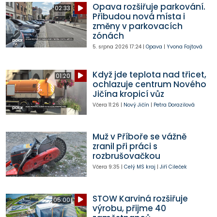
Opava rozšiřuje parkování.
02:33
Přibudou nová místa i
změny v parkovacích
zónách
5. srpna 2026
17:24
|
Opava
|
Yvona Fajtová
Když jde teplota nad třicet,
01:20
ochlazuje centrum Nového
Jičína kropicí vůz
Včera
11:26
|
Nový Jičín
|
Petra Dorazilová
Muž v Příboře se vážně
zranil při práci s
rozbrušovačkou
Včera
9:35
|
Celý MS kraj
|
Jiří Cileček
STOW Karviná rozšiřuje
05:00
výrobu, přijme 40