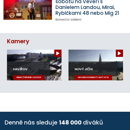
sobotu na Veveří s
Danielem Landou, Mirai,
Rybičkami 48 nebo Mig 21
Komerční sdělení
Kamery
HAVÍŘOV
NOVÝ JIČÍN
NÁMĚSTÍ REPUBLIKY, HAVÍŘOV
MASARYKOVO NÁMĚSTÍ, NOVÝ JIČÍN
Denně nás sleduje
148 000
diváků