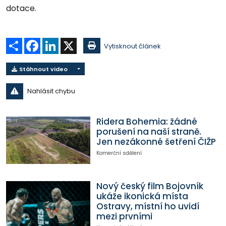
dotace.
Sdílet
Facebook
LinkedIn
X
Vytisknout článek
Stáhnout video
Nahlásit chybu
Ridera Bohemia: žádné
porušení na naší straně.
Jen nezákonné šetření ČIŽP
Komerční sdělení
Nový český film Bojovník
ukáže ikonická místa
Ostravy, místní ho uvidí
mezi prvními