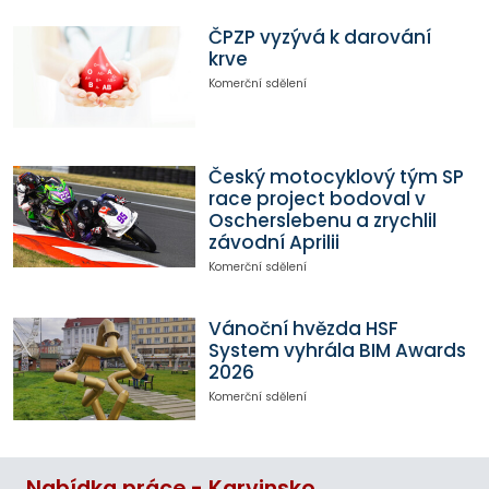
ČPZP vyzývá k darování
krve
Komerční sdělení
Český motocyklový tým SP
race project bodoval v
Oscherslebenu a zrychlil
závodní Aprilii
Komerční sdělení
Vánoční hvězda HSF
System vyhrála BIM Awards
2026
Komerční sdělení
Nabídka práce - Karvinsko