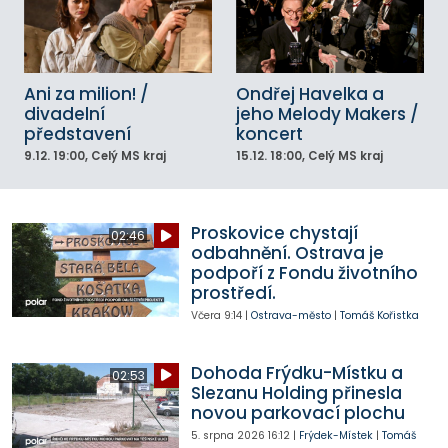
Ani za milion! /
Ondřej Havelka a
divadelní
jeho Melody Makers /
představení
koncert
9.12.
19:00
, Celý MS kraj
15.12.
18:00
, Celý MS kraj
Proskovice chystají
02:46
odbahnění. Ostrava je
podpoří z Fondu životního
prostředí.
Včera
9:14
|
Ostrava-město
|
Tomáš Kořistka
Dohoda Frýdku-Místku a
02:53
Slezanu Holding přinesla
novou parkovací plochu
5. srpna 2026
16:12
|
Frýdek-Místek
|
Tomáš