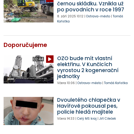
černou skládku. Vznikla už
po povodních v roce 1997
8. září 2025
10:12
|
Ostrava-město
|
Tomáš
Kořistka
Doporučujeme
OZO bude mít vlastní
02:44
elektřinu. V Kunčicích
vyrostou 2 kogenerační
jednotky
Včera
10:06
|
Ostrava-město
|
Tomáš Kořistka
Dvouletého chlapečka v
Havířově pokousal pes,
policie hledá majitele
Včera
14:33
|
Celý MS kraj
|
Jiří Cileček