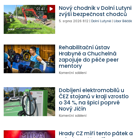
Nový chodník v Dolní Lutyni
01:41
zvýší bezpečnost chodců
5. srpna 2026
8:12
|
Dolní Lutyně
|
Libor Běčák
Rehabilitační ústav
Hrabyně a Chuchelná
zapojuje do péče peer
mentory
Komerční sdělení
Dobíjení elektromobilů u
ČEZ stojanů v kraji vzrostlo
o 34 %, na špici poprvé
Nový Jičín
Komerční sdělení
Hrady CZ míří tento pátek a