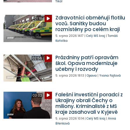
Tikal
Zdravotníci obměňují flotilu
01:18
vozů. Sanitky budou
rozmístěny po celém kraji
5. srpna 2026
14:17
|
Celý MS kraj
|
Tomáš
Kořistka
Prázdniny patří opravám
02:56
škol. Opava modernizuje
učebny i rozvody
5. srpna 2026
18:13
|
Opava
|
Yvona Fajtová
Falešní investiční poradci z
03:02
Ukrajiny obrali Čechy o
miliony. Kriminalisté z MS
kraje zasahovali v Kyjevě
5. srpna 2026
10:14
|
Celý MS kraj
|
Anna
Břenková