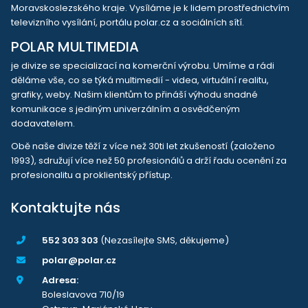
Moravskoslezského kraje. Vysíláme je k lidem prostřednictvím
televizního vysílání, portálu polar.cz a sociálních sítí.
POLAR MULTIMEDIA
je divize se specializací na komerční výrobu. Umíme a rádi
děláme vše, co se týká multimedií - videa, virtuální realitu,
grafiky, weby. Našim klientům to přináší výhodu snadné
komunikace s jediným univerzálním a osvědčeným
dodavatelem.
Obě naše divize těží z více než 30ti let zkušeností (založeno
1993), sdružují více než 50 profesionálů a drží řadu ocenění za
profesionalitu a proklientský přístup.
Kontaktujte nás
552 303 303
(Nezasílejte SMS, děkujeme)
polar@polar.cz
Adresa:
Boleslavova 710/19