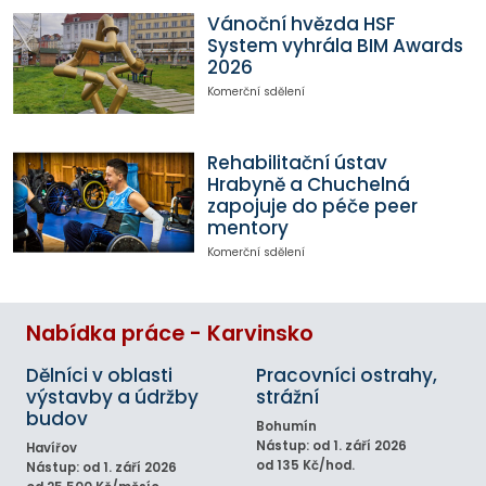
Vánoční hvězda HSF
System vyhrála BIM Awards
2026
Komerční sdělení
Rehabilitační ústav
Hrabyně a Chuchelná
zapojuje do péče peer
mentory
Komerční sdělení
Nabídka práce - Karvinsko
Dělníci v oblasti
Pracovníci ostrahy,
výstavby a údržby
strážní
budov
Bohumín
Nástup: od 1. září 2026
Havířov
od 135 Kč/hod.
Nástup: od 1. září 2026