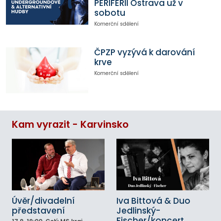
PERIFERII Ostrava už v
sobotu
Komerční sdělení
ČPZP vyzývá k darování
krve
Komerční sdělení
Kam vyrazit - Karvinsko
Úvěr/divadelní
Iva Bittová & Duo
představení
Jedlinský-
Fischer/koncert