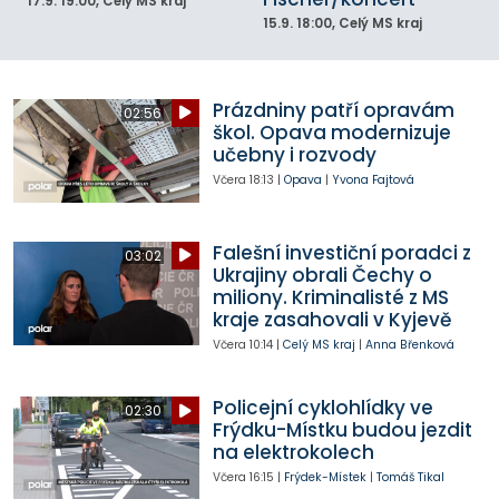
17.9.
19:00
, Celý MS kraj
15.9.
18:00
, Celý MS kraj
Prázdniny patří opravám
02:56
škol. Opava modernizuje
učebny i rozvody
Včera
18:13
|
Opava
|
Yvona Fajtová
Falešní investiční poradci z
03:02
Ukrajiny obrali Čechy o
miliony. Kriminalisté z MS
kraje zasahovali v Kyjevě
Včera
10:14
|
Celý MS kraj
|
Anna Břenková
Policejní cyklohlídky ve
02:30
Frýdku-Místku budou jezdit
na elektrokolech
Včera
16:15
|
Frýdek-Místek
|
Tomáš Tikal