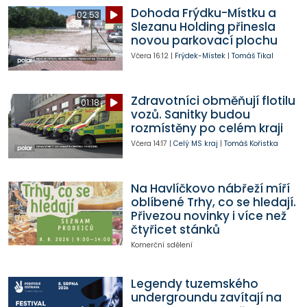
Dohoda Frýdku-Místku a
02:53
Slezanu Holding přinesla
novou parkovací plochu
Včera
16:12
|
Frýdek-Místek
|
Tomáš Tikal
Zdravotníci obměňují flotilu
01:18
vozů. Sanitky budou
rozmístěny po celém kraji
Včera
14:17
|
Celý MS kraj
|
Tomáš Kořistka
Na Havlíčkovo nábřeží míří
oblíbené Trhy, co se hledají.
Přivezou novinky i více než
čtyřicet stánků
Komerční sdělení
Legendy tuzemského
undergroundu zavítají na