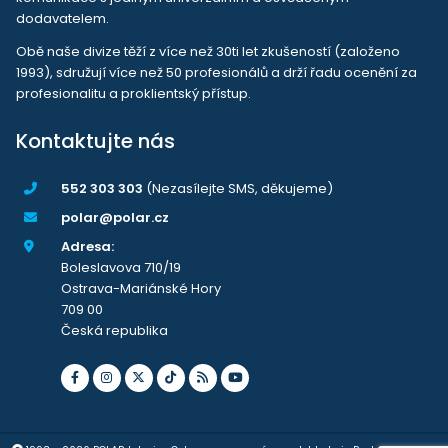
dodavatelem.
Obě naše divize těží z více než 30ti let zkušeností (založeno
1993), sdružují více než 50 profesionálů a drží řadu ocenění za
profesionalitu a proklientský přístup.
Kontaktujte nás
552 303 303
(Nezasílejte SMS, děkujeme)
polar@polar.cz
Adresa:
Boleslavova 710/19
Ostrava-Mariánské Hory
709 00
Česká republika