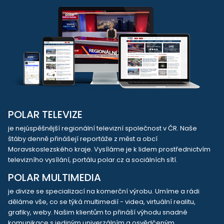
POLAR TELEVIZE
je nejúspěšnější regionální televizní společnost v ČR. Naše
štáby denně přinášejí reportáže z měst a obcí
Moravskoslezského kraje. Vysíláme je k lidem prostřednictvím
televizního vysílání, portálu polar.cz a sociálních sítí.
POLAR MULTIMEDIA
je divize se specializací na komerční výrobu. Umíme a rádi
děláme vše, co se týká multimedií - videa, virtuální realitu,
grafiky, weby. Našim klientům to přináší výhodu snadné
komunikace s jediným univerzálním a osvědčeným