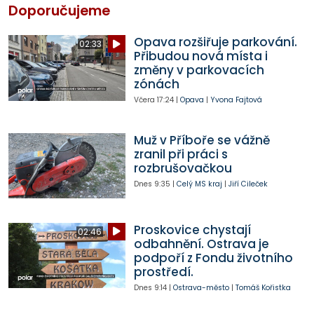
Doporučujeme
Opava rozšiřuje parkování.
02:33
Přibudou nová místa i
změny v parkovacích
zónách
Včera
17:24
|
Opava
|
Yvona Fajtová
Muž v Příboře se vážně
zranil při práci s
rozbrušovačkou
Dnes
9:35
|
Celý MS kraj
|
Jiří Cileček
Proskovice chystají
02:46
odbahnění. Ostrava je
podpoří z Fondu životního
prostředí.
Dnes
9:14
|
Ostrava-město
|
Tomáš Kořistka