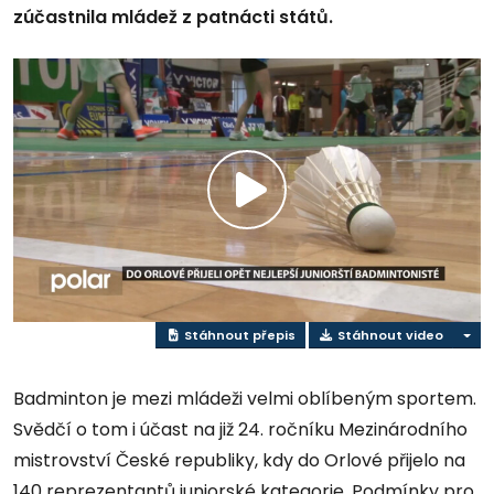
zúčastnila mládež z patnácti států.
Přehrát
video
Stáhnout přepis
Stáhnout video
Badminton je mezi mládeži velmi oblíbeným sportem.
Svědčí o tom i účast na již 24. ročníku Mezinárodního
mistrovství České republiky, kdy do Orlové přijelo na
140 reprezentantů juniorské kategorie. Podmínky pro