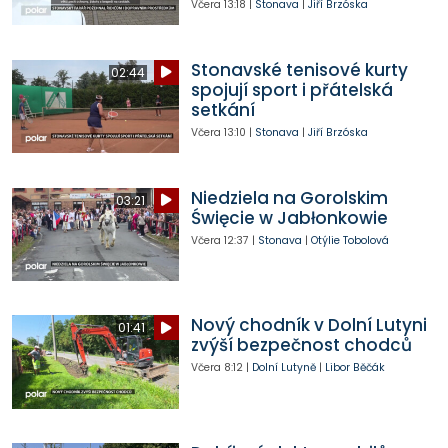
Včera
13:18
|
Stonava
|
Jiří Brzóska
Stonavské tenisové kurty
02:44
spojují sport i přátelská
setkání
Včera
13:10
|
Stonava
|
Jiří Brzóska
Niedziela na Gorolskim
03:21
Święcie w Jabłonkowie
Včera
12:37
|
Stonava
|
Otýlie Tobolová
Nový chodník v Dolní Lutyni
01:41
zvýší bezpečnost chodců
Včera
8:12
|
Dolní Lutyně
|
Libor Běčák