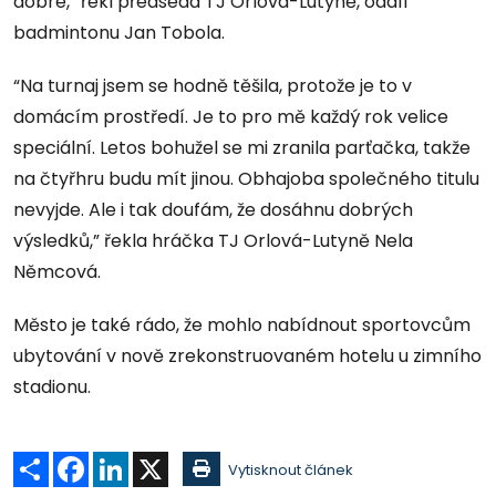
dobré,” řekl předseda TJ Orlová-Lutyně, oddíl
badmintonu Jan Tobola.
“Na turnaj jsem se hodně těšila, protože je to v
domácím prostředí. Je to pro mě každý rok velice
speciální. Letos bohužel se mi zranila parťačka, takže
na čtyřhru budu mít jinou. Obhajoba společného titulu
nevyjde. Ale i tak doufám, že dosáhnu dobrých
výsledků,” řekla hráčka TJ Orlová-Lutyně Nela
Němcová.
Město je také rádo, že mohlo nabídnout sportovcům
ubytování v nově zrekonstruovaném hotelu u zimního
stadionu.
Sdílet
Facebook
LinkedIn
X
Vytisknout článek