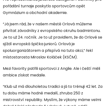
pořádání turnaje poskytlo sportovcům opět
Gymnázium a obchodní akademie.
“Já jsem rád, že v našem městě Orlová můžeme
přivítat závodníky z evropského okruhu badmintonu.
Je to už 24. ročník. Je to už pravidlem, že do Orlové se
sjíždí evropská špička juniorů. Orlová je
spoluorganizátorem a přispívá na tuto akci,” řekl
místostarosta Miroslav Koláček (KSČM).
Mezi favority patřili sportovci z Anglie. Ale i čeští měli
ambice získat medaile.
“Klub už má dlouholetou tradici a já to trénuji 42 let. Za
tu dobu máme hodně medailí, zhruba 250 z
mistrovství republiky. Myslím, že výkony máme velmi