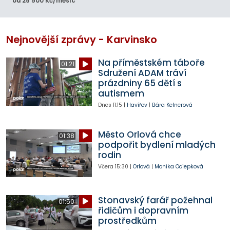
od 25 500 Kč/měsíc
Nejnovější zprávy - Karvinsko
Na příměstském táboře
01:21
Sdružení ADAM tráví
prázdniny 65 dětí s
autismem
Dnes
11:15
|
Havířov
|
Bára Kelnerová
Město Orlová chce
01:38
podpořit bydlení mladých
rodin
Včera
15:30
|
Orlová
|
Monika Ociepková
Stonavský farář požehnal
01:50
řidičům i dopravním
prostředkům