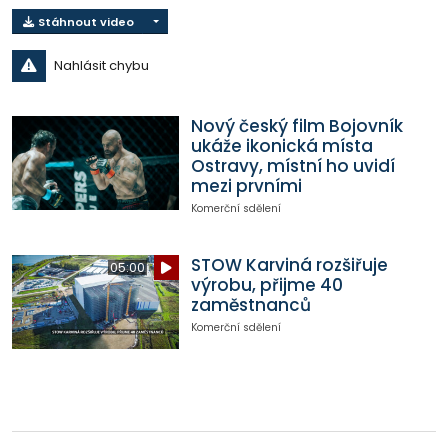
Stáhnout video
Nahlásit chybu
Nový český film Bojovník
ukáže ikonická místa
Ostravy, místní ho uvidí
mezi prvními
Komerční sdělení
STOW Karviná rozšiřuje
05:00
výrobu, přijme 40
zaměstnanců
Komerční sdělení