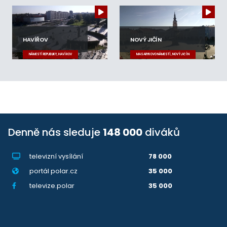
HAVÍŘOV
NOVÝ JIČÍN
NÁMĚSTÍ REPUBLIKY, HAVÍŘOV
MASARYKOVO NÁMĚSTÍ, NOVÝ JIČÍN
Denně nás sleduje
148 000
diváků
televizní vysílání
78 000
portál polar.cz
35 000
televize.polar
35 000