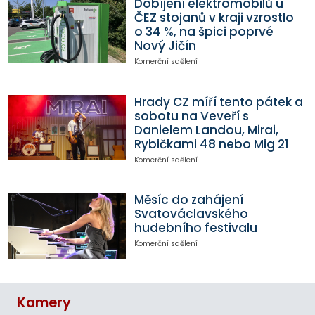
Dobíjení elektromobilů u
ČEZ stojanů v kraji vzrostlo
o 34 %, na špici poprvé
Nový Jičín
Komerční sdělení
Hrady CZ míří tento pátek a
sobotu na Veveří s
Danielem Landou, Mirai,
Rybičkami 48 nebo Mig 21
Komerční sdělení
Měsíc do zahájení
Svatováclavského
hudebního festivalu
Komerční sdělení
Kamery