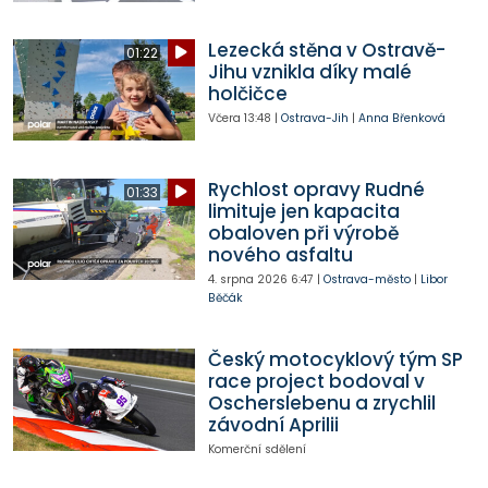
Lezecká stěna v Ostravě-
01:22
Jihu vznikla díky malé
holčičce
Včera
13:48
|
Ostrava-Jih
|
Anna Břenková
Rychlost opravy Rudné
01:33
limituje jen kapacita
obaloven při výrobě
nového asfaltu
4. srpna 2026
6:47
|
Ostrava-město
|
Libor
Běčák
Český motocyklový tým SP
race project bodoval v
Oscherslebenu a zrychlil
závodní Aprilii
Komerční sdělení