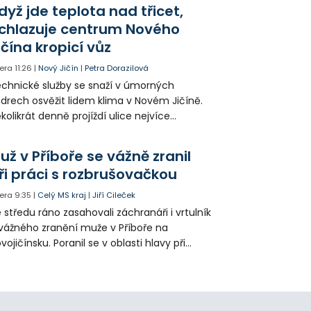
ganizace dopravy a některé novinky čekají
dyž jde teplota nad třicet,
ké řidiče v parkovacích zónách.
chlazuje centrum Nového
ičína kropicí vůz
era
11:26
|
Nový Jičín
|
Petra Dorazilová
chnické služby se snaží v úmorných
drech osvěžit lidem klima v Novém Jičíně.
kolikrát denně projíždí ulice nejvíce
hřátého centra kropící vůz. Zvýšila se také
tenzita zálivky květinových záhonů.
už v Příboře se vážně zranil
ři práci s rozbrušovačkou
era
9:35
|
Celý MS kraj
|
Jiří Cileček
 středu ráno zasahovali záchranáři i vrtulník
vážného zranění muže v Příboře na
vojičínsku. Poranil se v oblasti hlavy při
áci s rozbrušovačkou. Následně byl
tulníkem přepraven do ostravské fakultní
emocnice.