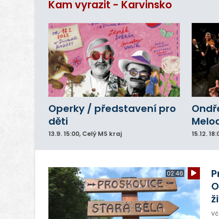
Kam vyrazit - Karvinsko
Operky / představení pro
Ondře
děti
Melod
13.9.
15:00
, Celý MS kraj
15.12.
18:
P
02:46
O
ž
Vč