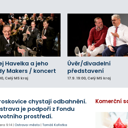
j Havelka a jeho
Úvěr/divadelní
y Makers / koncert
představení
00
, Celý MS kraj
17.9.
19:00
, Celý MS kraj
roskovice chystají odbahnění.
Komerční s
strava je podpoří z Fondu
ivotního prostředí.
era
9:14
|
Ostrava-město
|
Tomáš Kořistka