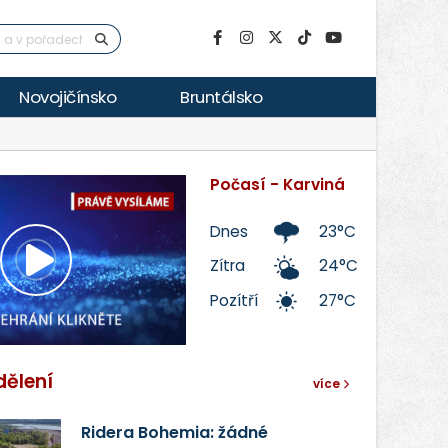
Novojičínsko
Bruntálsko
Počasí - Karviná
Dnes
23°C
Zítra
24°C
Přehrát
Pozítří
27°C
video
dělení
více
Ridera Bohemia: žádné