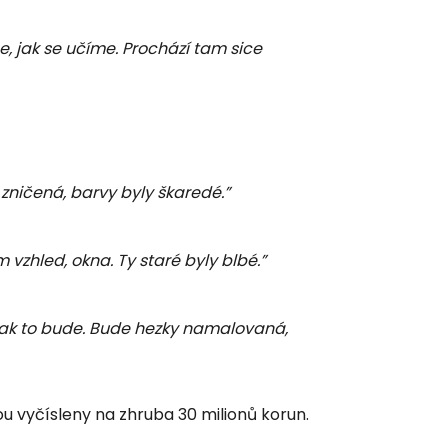
e, jak se učíme. Prochází tam sice
 zničená, barvy byly škaredé.”
 vzhled, okna. Ty staré byly blbé.”
jak to bude. Bude hezky namalovaná,
u vyčísleny na zhruba 30 milionů korun.