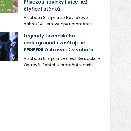
Přivezou novinky i více než
čtyřicet stánků
V sobotu 8. srpna se Havlíčkovo
nábřeží v Ostravě opět promění v
místo plné vůní, chutí a poctivých
Legendy tuzemského
lokálních výrobků. Trhy, co se hledají
undergroundu zavítají na
tentokrát nabídnou více než čtyřicet
PERIFERII Ostrava už v sobotu
pečlivě vybraných stánků s kvalitní
gastronomií, farmářskými produkty,
V sobotu 8. srpna se areál Svazácká v
designem i řemeslnou tvorbou.
Ostravě-Zábřehu promění v baštu
Návštěvníci se mohou těšit nejen na
undergroundové a alternativní
oblíbené stálice, ale také na řadu
hudby. Uskuteční se zde totiž první
novinek, které v Ostravě běžně
ročník festivalu PERIFERIE Ostrava.
nepotkají.
Brány areálu se otevřou půlhodinu po
poledni, na příchozí čekají koncerty,
autorská čtení a rozhovory.
Vstupenky v ceně 450 Kč jsou v
prodeji.