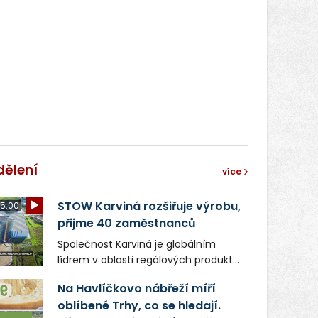
dělení
více
STOW Karviná rozšiřuje výrobu,
5:00
přijme 40 zaměstnanců
Společnost Karviná je globálním
lídrem v oblasti regálových produktů
a systémů, stabilním
Na Havlíčkovo nábřeží míří
zaměstnavatelem na Karvinsku a
oblíbené Trhy, co se hledají.
firmou s obrovským potenciálem.