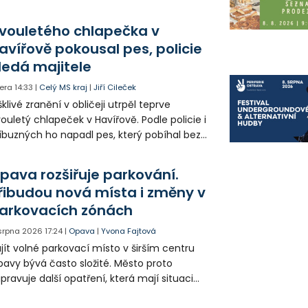
klady i emise. Malou elektrárnu postaví
olia přímo v Kunčicích.
vouletého chlapečka v
avířově pokousal pes, policie
ledá majitele
era
14:33
|
Celý MS kraj
|
Jiří Cileček
klivé zranění v obličeji utrpěl teprve
ouletý chlapeček v Havířově. Podle policie i
íbuzných ho napadl pes, který pobíhal bez
dítka a náhubku. Majitel psa údajně z místa
ešel. Případem už se zabývá policie, která
pava rozšiřuje parkování.
jitele psa hledá.
řibudou nová místa i změny v
arkovacích zónách
 srpna 2026
17:24
|
Opava
|
Yvona Fajtová
jít volné parkovací místo v širším centru
avy bývá často složité. Město proto
ipravuje další opatření, která mají situaci
epšit. Vznikají nová parkovací stání, mění se