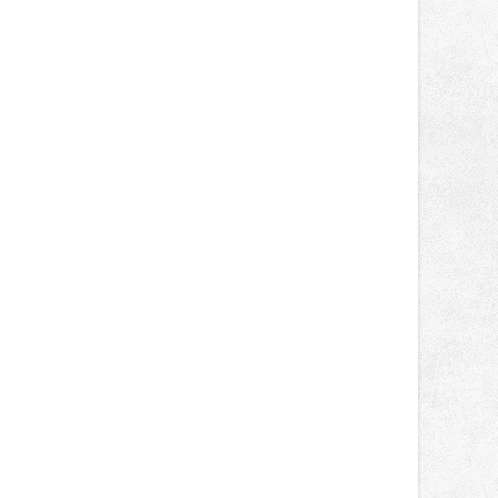
světa vrcholových zápasů, tentokrát
v MMA.