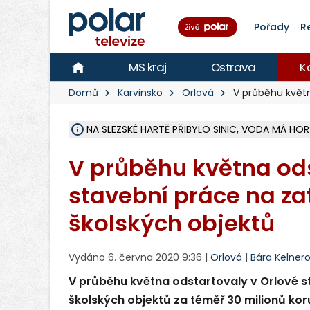
Pořady
R
MS kraj
Ostrava
K
Domů
Karvinsko
Orlová
V průběhu květn
NA SLEZSKÉ HARTĚ PŘIBYLO SINIC, VODA MÁ HORŠ
ÚOHS DAL ZÁTORU POKUTU 100 000 ZA CHYBY 
AREÁL LODIČEK V KARVINÉ SE PŘIPRAVUJE NA VE
KARVINÁ ZNÁ BUDOUCÍ PODOBU AREÁLU LODIČ
MORAVSKOSLEZŠTÍ POLICISTÉ ODHALILI MEZINÁ
LÁKALI LIDI NA ZISKY Z KRYPTOMĚN, INFO A VIDE
RADNÍ OSTRAVY A POSLANKYNĚ A. HOFFMANNOV
NA POSTUP MINISTERSTVA ŽIVOTNÍHO PROSTŘED
MUŽ V PŘÍBOŘE SE VÁŽNĚ ZRANIL PŘI PRÁCI S 
SLEZSKÁ OSTRAVA PŘIPRAVUJE PROJEKTOVOU D
PODEZŘELÝ BALÍČEK ZASTAVIL PROVOZ NA NÁDRA
CHLAPEČKA (2) V HAVÍŘOVĚ POKOUSAL PES, POLI
MS KRAJ VYBUDUJE ZA 40 MILIONŮ V JABLUNKOVĚ
FOTBALISTA LAURI LAINE SE VRACÍ Z BANÍKU OS
F-M DOKONČIL VOLNOČASOVÝ AREÁL RIVKA PA
V průběhu května ods
stavební práce na zat
školských objektů
Vydáno 6. června 2020 9:36 |
Orlová
|
Bára Kelner
V průběhu května odstartovaly v Orlové st
školských objektů za téměř 30 milionů kor