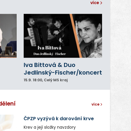
více
Iva Bittová & Duo
Jedlinský-Fischer/koncert
15.9.
18:00
, Celý MS kraj
dělení
více
ČPZP vyzývá k darování krve
Krev a její složky navzdory