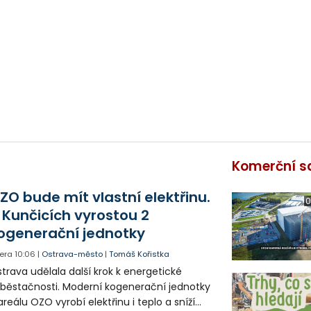
Komerční s
ZO bude mít vlastní elektřinu.
0
 Kunčicích vyrostou 2
ogenerační jednotky
era
10:06
|
Ostrava-město
|
Tomáš Kořistka
trava udělala další krok k energetické
běstačnosti. Moderní kogenerační jednotky
areálu OZO vyrobí elektřinu i teplo a sníží