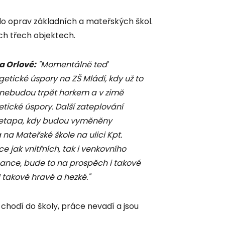
o oprav základních a mateřských škol.
ch třech objektech.
a Orlové:
"Momentálně teď
getické úspory na ZŠ Mládí, kdy už to
 nebudou trpět horkem a v zimě
tické úspory. Další zateplování
 etapa, kdy budou vyměněny
na Mateřské škole na ulici Kpt.
 jak vnitřních, tak i venkovního
nance, bude to na prospěch i takové
d takové hravé a hezké."
 chodí do školy, práce nevadí a jsou