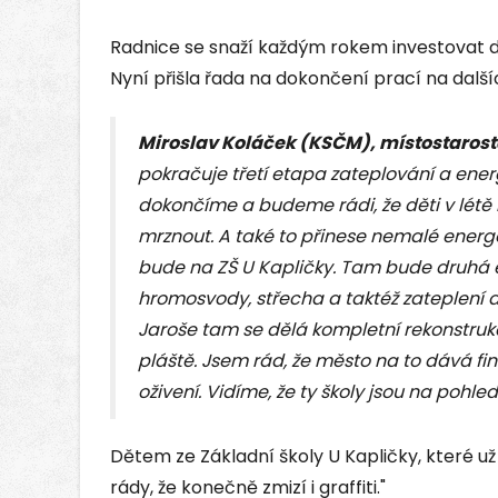
Radnice se snaží každým rokem investovat d
Nyní přišla řada na dokončení prací na další
Miroslav Koláček (KSČM), místostarost
pokračuje třetí etapa zateplování a ener
dokončíme a budeme rádi, že děti v létě
mrznout. A také to přinese nemalé energe
bude na ZŠ U Kapličky. Tam bude druhá
hromosvody, střecha a taktéž zateplení a 
Jaroše tam se dělá kompletní rekonstrukce
pláště. Jsem rád, že město na to dává fi
oživení. Vidíme, že ty školy jsou na pohle
Dětem ze Základní školy U Kapličky, které už
rády, že konečně zmizí i graffiti."