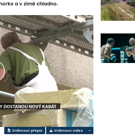
 horko a v zimě chladno.
řehrát
ideo
Stáhnout přepis
Stáhnout video