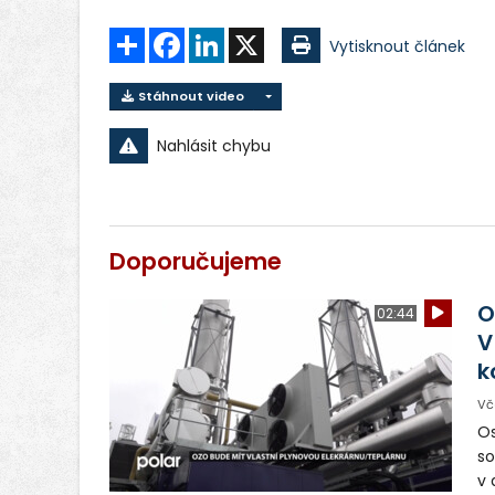
Sdílet
Facebook
LinkedIn
X
Vytisknout článek
Stáhnout video
Nahlásit chybu
Doporučujeme
O
02:44
V
k
Vč
Os
so
v 