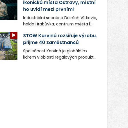
ikonická místa Ostravy, místní
ho uvidí mezi prvními
Industriální scenérie Dolních Vítkovic,
halda Hrabůvka, centrum města i
další ikonická místa Ostravy se objeví
STOW Karviná rozšiřuje výrobu,
5:00
v novém filmu Bojovník, který vstoupí
přijme 40 zaměstnanců
do kin už 13. srpna. Režiséři Vojtěch
Frič a Tomáš Dianiška si
Společnost Karviná je globálním
moravskoslezskou metropoli
lídrem v oblasti regálových produktů
nevybrali náhodou – její syrová
a systémů, stabilním
atmosféra se stala přirozenou
zaměstnavatelem na Karvinsku a
součástí příběhu bývalého
firmou s obrovským potenciálem.
boxerského šampiona Hoffa (Milan
Ondrík), jenž se po letech vrací do
světa vrcholových zápasů, tentokrát
v MMA.