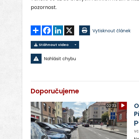
pozornost.
Sdílet
Facebook
LinkedIn
X
Vytisknout článek
Stáhnout video
Nahlásit chybu
Doporučujeme
O
02:33
P
p
Vč
Na