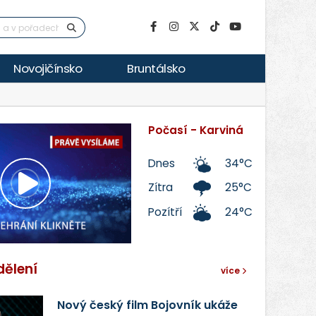
Novojičínsko
Bruntálsko
Počasí - Karviná
Dnes
34°C
Zítra
25°C
Přehrát
Pozítří
24°C
video
dělení
více
Nový český film Bojovník ukáže