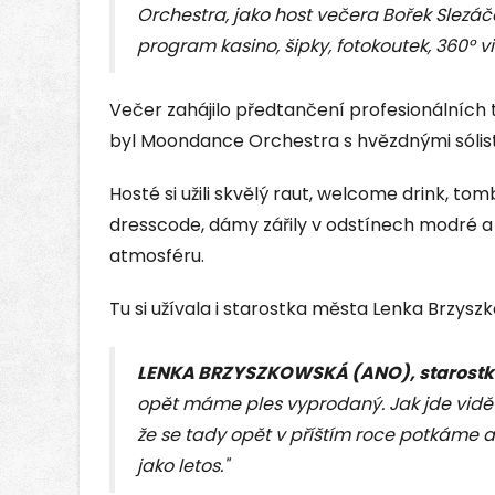
Orchestra, jako host večera Bořek Slez
program kasino, šipky, fotokoutek, 360° v
Večer zahájilo předtančení profesionálníc
byl Moondance Orchestra s hvězdnými sólist
Hosté si užili skvělý raut, welcome drink, tom
dresscode, dámy zářily v odstínech modré a 
atmosféru.
Tu si užívala i starostka města Lenka Brzysz
LENKA BRZYSZKOWSKÁ (ANO), starostk
opět máme ples vyprodaný. Jak jde vidět,
že se tady opět v příštím roce potkáme 
jako letos."