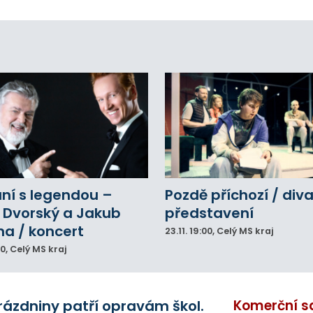
do provozu nyní zamířilo 14 nových sanitek
bavených nejmodernější technikou.
ní s legendou –
Pozdě příchozí / div
 Dvorský a Jakub
představení
na / koncert
23.11.
19:00
, Celý MS kraj
00
, Celý MS kraj
rázdniny patří opravám škol.
Komerční s