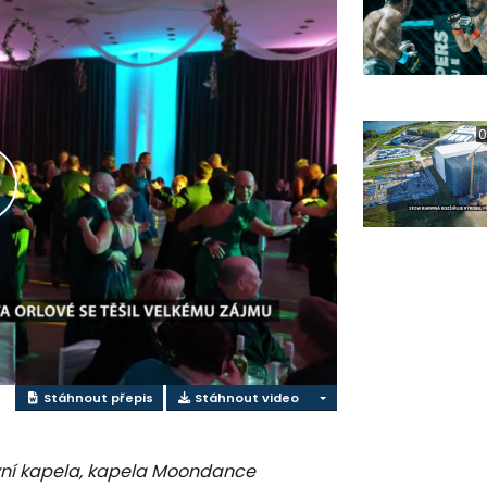
0
řehrát
ideo
Stáhnout přepis
Stáhnout video
vní kapela, kapela Moondance