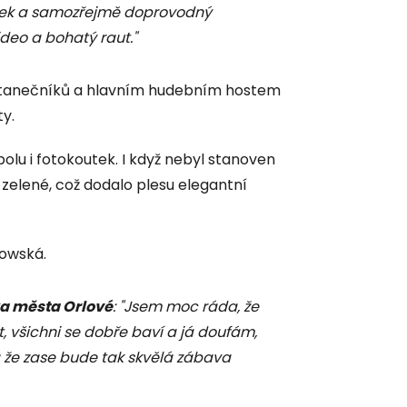
áček a samozřejmě doprovodný
ideo a bohatý raut."
h tanečníků a hlavním hudebním hostem
y.
bolu i fotokoutek. I když nebyl stanoven
zelené, což dodalo plesu elegantní
kowská.
a města Orlové
: "Jsem moc ráda, že
 všichni se dobře baví a já doufám,
a že zase bude tak skvělá zábava