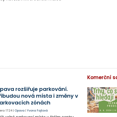
Komerční s
pava rozšiřuje parkování.
řibudou nová místa i změny v
arkovacích zónách
era
17:24
|
Opava
|
Yvona Fajtová
jít volné parkovací místo v širším centru