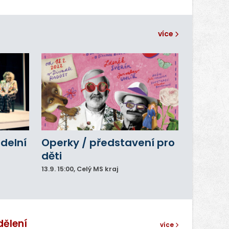
více
adelní
Operky / představení pro
děti
13.9.
15:00
, Celý MS kraj
dělení
více