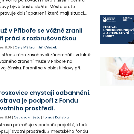
avy bývá často složité. Město proto
ipravuje další opatření, která mají situaci
epšit. Vznikají nová parkovací stání, mění se
ganizace dopravy a některé novinky čekají
už v Příboře se vážně zranil
ké řidiče v parkovacích zónách.
ři práci s rozbrušovačkou
es
9:35
|
Celý MS kraj
|
Jiří Cileček
 středu ráno zasahovali záchranáři i vrtulník
vážného zranění muže v Příboře na
vojičínsku. Poranil se v oblasti hlavy při
áci s rozbrušovačkou. Následně byl
tulníkem přepraven do ostravské fakultní
emocnice.
roskovice chystají odbahnění.
strava je podpoří z Fondu
ivotního prostředí.
es
9:14
|
Ostrava-město
|
Tomáš Kořistka
trava pokračuje v podpoře projektů, které
epšují životní prostředí. Z městského fondu