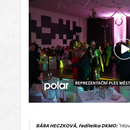
P
v
BÁRA HECZKOVÁ, ředitelka DKMO:
"Hla