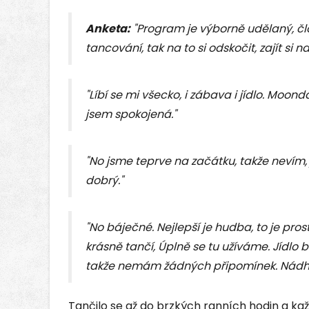
Anketa:
"Program je výborně udělaný, čl
tancování, tak na to si odskočit, zajít si na
"Líbí se mi všecko, i zábava i jídlo. Moon
jsem spokojená."
"No jsme teprve na začátku, takže nevím, 
dobrý."
"No báječné. Nejlepší je hudba, to je pros
krásně tančí, Úplně se tu užíváme. Jídlo 
takže nemám žádných připomínek. Nádh
Tančilo se až do brzkých ranních hodin a ka