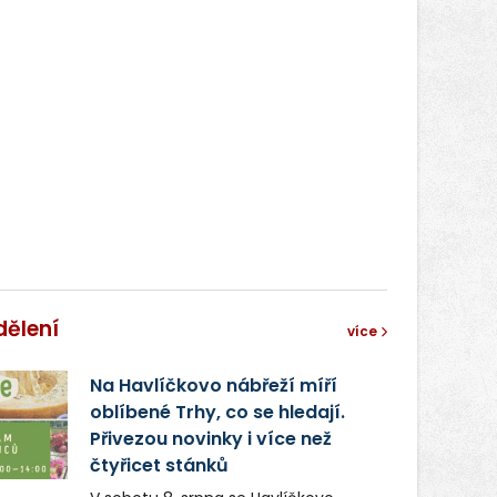
dělení
více
Na Havlíčkovo nábřeží míří
oblíbené Trhy, co se hledají.
Přivezou novinky i více než
čtyřicet stánků