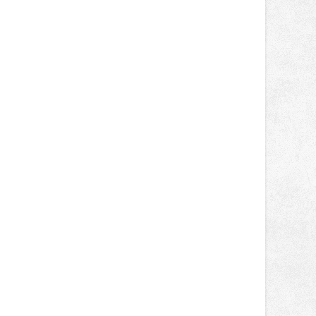
těší dobrému zdraví, aby se stali
pravidelnými dárci krve.