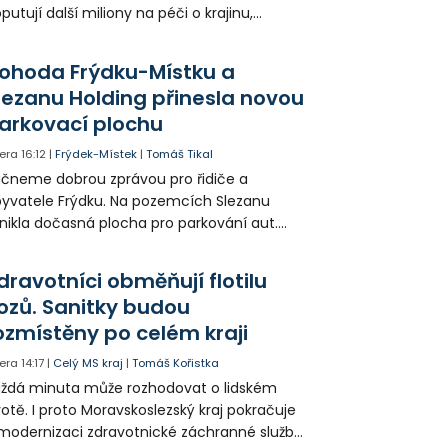
putují další miliony na péči o krajinu,
řejný prostor i environmentální výchovu
tí a mládeže.
ohoda Frýdku-Místku a
lezanu Holding přinesla novou
arkovací plochu
era
16:12
|
Frýdek-Místek
|
Tomáš Tikal
čneme dobrou zprávou pro řidiče a
yvatele Frýdku. Na pozemcích Slezanu
nikla dočasná plocha pro parkování aut.
ohodlo se na tom město s vedením
olečnosti Slezan Holding.
dravotníci obměňují flotilu
ozů. Sanitky budou
ozmístěny po celém kraji
era
14:17
|
Celý MS kraj
|
Tomáš Kořistka
ždá minuta může rozhodovat o lidském
votě. I proto Moravskoslezský kraj pokračuje
modernizaci zdravotnické záchranné služby