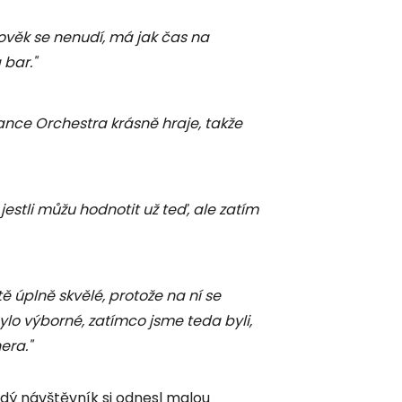
ověk se nenudí, má jak čas na
 bar."
dance Orchestra krásně hraje, takže
jestli můžu hodnotit už teď, ale zatím
tě úplně skvělé, protože na ní se
bylo výborné, zatímco jsme teda byli,
era."
ždý návštěvník si odnesl malou