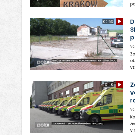
po
ve
dě
D
02:53
S
p
Vč
Za
ob
vz
D
sp
Z
01:18
v
r
Vč
Ka
ži
v 