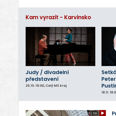
– 
vy
Kam vyrazit - Karvinsko
Judy / divadelní
Setká
představení
Peter
Pusti
25.10.
19:00
, Celý MS kraj
18.11.
18:
P
02:56