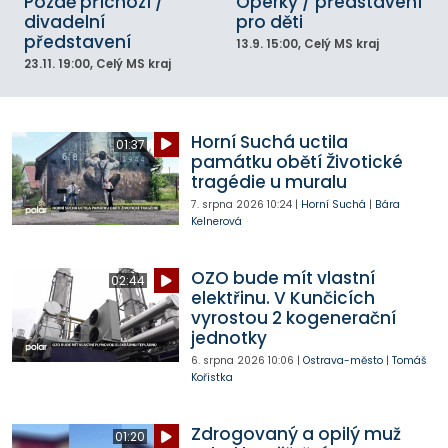
Pozdě příchozí /
Operky / představení
divadelní
pro děti
představení
13.9.
15:00
, Celý MS kraj
23.11.
19:00
, Celý MS kraj
Horní Suchá uctila
01:37
památku obětí Životické
tragédie u muralu
7. srpna 2026
10:24
|
Horní Suchá
|
Bára
Kelnerová
OZO bude mít vlastní
02:44
elektřinu. V Kunčicích
vyrostou 2 kogenerační
jednotky
6. srpna 2026
10:06
|
Ostrava-město
|
Tomáš
Kořistka
Zdrogovaný a opilý muž
01:20