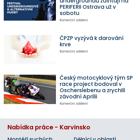
undergroundu zavítají na
PERIFERII Ostrava už v
sobotu
Komerční sdělení
ČPZP vyzývá k darování
krve
Komerční sdělení
Český motocyklový tým SP
race project bodoval v
Oscherslebenu a zrychlil
závodní Aprilii
Komerční sdělení
Nabídka práce - Karvinsko
Montéři suchých
Dělníci v oblasti