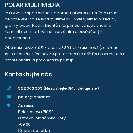
POLAR MULTIMEDIA
je divize se specializací na komerční výrobu. Umíme a rádi
děláme vše, co se týká multimedií - videa, virtuální realitu,
grafiky, weby. Našim klientům to přináší výhodu snadné
komunikace s jediným univerzálním a osvědčeným
dodavatelem.
Obě naše divize těží z více než 30ti let zkušeností (založeno
1993), sdružují více než 50 profesionálů a drží řadu ocenění za
profesionalitu a proklientský přístup.
Kontaktujte nás
552 303 303
(Nezasílejte SMS, děkujeme)
polar@polar.cz
Adresa:
Boleslavova 710/19
Ostrava-Mariánské Hory
709 00
Česká republika