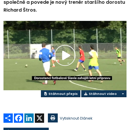
společně a povede je nový trenér staršího dorostu
Richard Štros.
Přehrát
video
Stáhnout přepis
Stáhnout video
Sdílet
Facebook
LinkedIn
X
Vytisknout článek