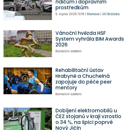
řidičům i dopravním
prostředkům
5. srpna 2026
13:18
|
Stonava
|
Jiří Brzóska
Vánoční hvězda HSF
System vyhrála BIM Awards
2026
Komerční sdělení
Rehabilitační ústav
Hrabyně a Chuchelná
zapojuje do péče peer
mentory
Komerční sdělení
Dobíjení elektromobilů u
ČEZ stojanů v kraji vzrostlo
o 34 %, na špici poprvé
Nový Jičín