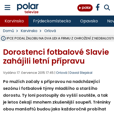
Karvinsko
Frýdeckomístecko
Opavsko
Nov
Domů
Karvinsko
Orlová
ÁSTUPCE PODAL ŽALOBU NA DVA LIDI A FIRMU Z OHROŽENÍ Z NEDBALOSTI
NA SLEZSKÉ HARTĚ PŘIBYLO SINIC, VODA MÁ HORŠÍ KVALITU, HYGIENI
NA BÍLOVECKÝCH NOVÝCH DVORECH SE PO 84 LETECH ROZTOČILY L
KARVINSKÉ MOŘE ZÍSKÁ NOVÉ GASTRO ZÁZEMÍ S VYHLÍDKOVOU TER
REKONSTRUKCE MATEŘSKÉ ŠKOLY V CHLEBIČOVĚ MÍŘÍ DO FINÁLE, VÍ
CYKLISTU (74) SRAZIL V BRUNTÁLU KAMION, JE V OHROŽENÍ ŽIVOTA,
POLICIE HLEDÁ PŘÍPADNÉ SVĚDKY, KTEŘÍ POMŮŽOU OBJASNIT PRŮ
MS KRAJ DOKONČIL OPRAVU SILNICE MEZI VRBNEM A HEŘMANOVICEM
SMVAK NABÍZÍ V DOBĚ SUCHA VODU OBCÍM A FIRMÁM, CISTERNY JE
F-M POKRAČUJE V INSTALACI FOTOVOLTAICKÝCH ELEKTRÁREN, REP
SENIOR AKADEMIE V OPAVĚ ZAHÁJILA DALŠÍ BĚH, REPORTÁŽ NA POL
PLANETÁRIUM V OSTRAVĚ CHYSTÁ POZOROVÁNÍ ČÁSTEČNÉHO ZATMĚ
OPRAVA ULIC V HAVÍŘOVĚ UKONČÍ NELEGÁLNÍ PARKOVÁNÍ VE VNI
V HAVÍŘOVĚ SE TĚŽCE ZRANIL MOTORKÁŘ PO SRÁŽCE S AUTEM, INF
TRAGICKÁ SRÁŽKA VLAKU S KAMIONEM V DOLNÍ LUTYNI Z LEDNA 
Dorostenci fotbalové Slavie
zahájili letní přípravu
Vydáno 17. července 2015 17:45 |
Orlová
|
David Stejskal
Po mužích začaly s přípravou na nadcházející
sezónu i fotbalové týmy mladšího a staršího
dorostu. Ty loni postoupily do vyšší soutěže, a tak
je letos čekají mnohem zkušenější soupeři. Tréninky
obou manšaftů budou jako každoročně probíhat