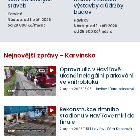
staveb
výstavby a údržby
budov
Karviná
Nástup: od 1. září 2026
Havířov
od 28 000 Kč/měsíc
Nástup: od 1. září 2026
od 25 500 Kč/měsíc
Nejnovější zprávy - Karvinsko
Oprava ulic v Havířově
01:22
ukončí nelegální parkování
ve vnitrobloku
7. srpna 2026
15:08
|
Havířov
|
Bára Kelnerová
Rekonstrukce zimního
03:00
stadionu v Havířově míří do
finále
7. srpna 2026
11:51
|
Havířov
|
Bára Kelnerová