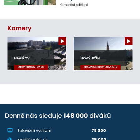
Komerční sdělení
Kamery
HAVÍŘOV
NOVÝ JIČÍN
NÁMĚSTÍ REPUBLIKY, HAVÍŘOV
MASARYKOVO NÁMĚSTÍ, NOVÝ JIČÍN
Denně nás sleduje
148 000
diváků
televizní vysílání
78 000
portál polar.cz
35 000