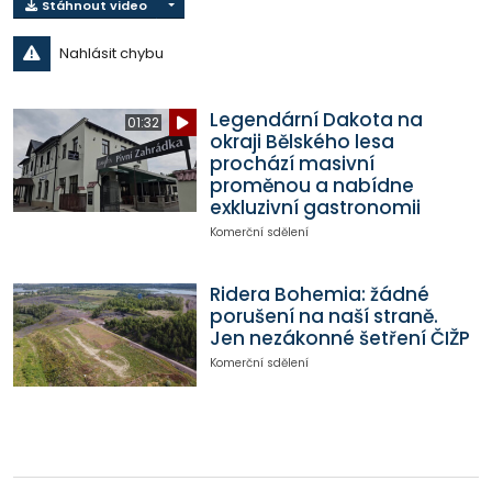
Stáhnout video
Nahlásit chybu
Legendární Dakota na
01:32
okraji Bělského lesa
prochází masivní
proměnou a nabídne
exkluzivní gastronomii
Komerční sdělení
Ridera Bohemia: žádné
porušení na naší straně.
Jen nezákonné šetření ČIŽP
Komerční sdělení