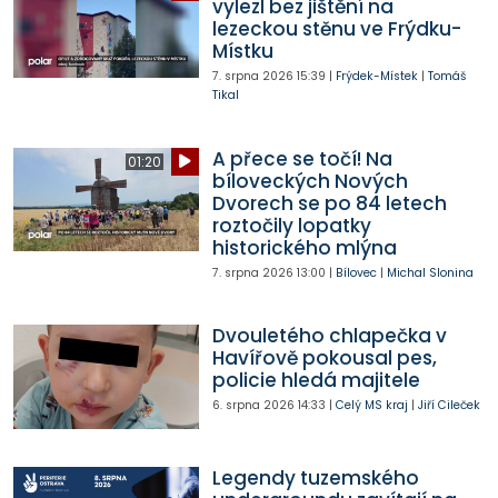
vylezl bez jištění na
lezeckou stěnu ve Frýdku-
Místku
7. srpna 2026
15:39
|
Frýdek-Místek
|
Tomáš
Tikal
A přece se točí! Na
01:20
bíloveckých Nových
Dvorech se po 84 letech
roztočily lopatky
historického mlýna
7. srpna 2026
13:00
|
Bílovec
|
Michal Slonina
Dvouletého chlapečka v
Havířově pokousal pes,
policie hledá majitele
6. srpna 2026
14:33
|
Celý MS kraj
|
Jiří Cileček
Legendy tuzemského