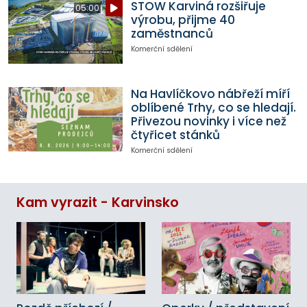
STOW Karviná rozšiřuje
05:00
výrobu, přijme 40
zaměstnanců
Komerční sdělení
Na Havlíčkovo nábřeží míří
oblíbené Trhy, co se hledají.
Přivezou novinky i více než
čtyřicet stánků
Komerční sdělení
Kam vyrazit - Karvinsko