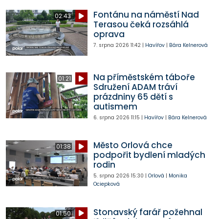
Fontánu na náměstí Nad
02:43
Terasou čeká rozsáhlá
oprava
7. srpna 2026
11:42
|
Havířov
|
Bára Kelnerová
Na příměstském táboře
01:21
Sdružení ADAM tráví
prázdniny 65 dětí s
autismem
6. srpna 2026
11:15
|
Havířov
|
Bára Kelnerová
Město Orlová chce
01:38
podpořit bydlení mladých
rodin
5. srpna 2026
15:30
|
Orlová
|
Monika
Ociepková
Stonavský farář požehnal
01:50