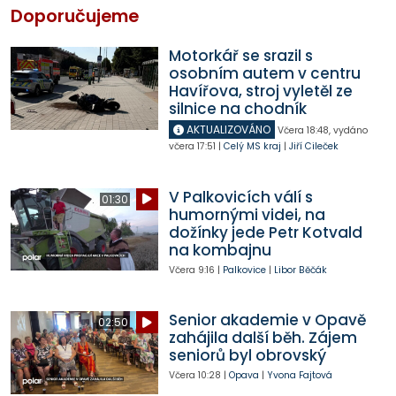
Doporučujeme
Motorkář se srazil s
osobním autem v centru
Havířova, stroj vyletěl ze
silnice na chodník
AKTUALIZOVÁNO
Včera
18:48
,
vydáno
včera
17:51
|
Celý MS kraj
|
Jiří Cileček
V Palkovicích válí s
01:30
humornými videi, na
dožínky jede Petr Kotvald
na kombajnu
Včera
9:16
|
Palkovice
|
Libor Běčák
Senior akademie v Opavě
02:50
zahájila další běh. Zájem
seniorů byl obrovský
Včera
10:28
|
Opava
|
Yvona Fajtová