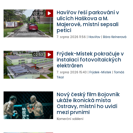
Havířov řeší parkování v
02:38
ulicích Haškova a M.
Majerové, místní sepsali
petici
7. srpna 2026
11:56
|
Havířov
|
Bára Kelnerová
Frýdek-Místek pokračuje v
02:53
instalaci fotovoltaických
elektráren
7. srpna 2026
15:43
|
Frýdek-Místek
|
Tomáš
Tikal
Nový český film Bojovník
ukáže ikonická místa
Ostravy, místní ho uvidí
mezi prvními
Komerční sdělení