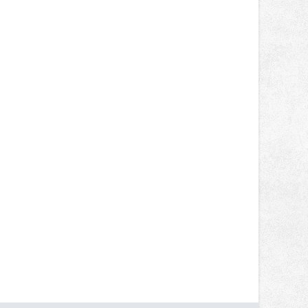
přináší významné přínosy nejen u
rozsáhlých staveb, ale také u
menších projektů, které formují
podobu veřejného prostoru. Autorem
celé koncepce Vánoční hvězdy je
Jakub Stoupenec z HSF System.