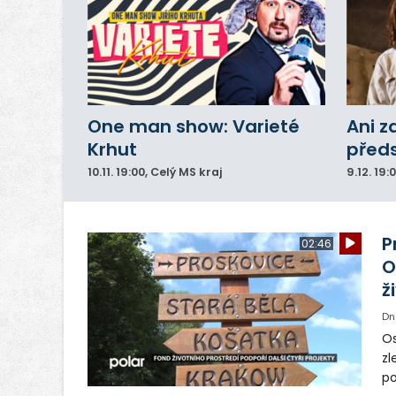
One man show: Varieté
Ani z
Krhut
před
10.11.
19:00
, Celý MS kraj
9.12.
19:
P
02:46
O
ž
Dn
Os
zl
po