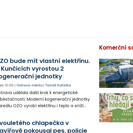
Komerční s
ZO bude mít vlastní elektřinu.
0
 Kunčicích vyrostou 2
ogenerační jednotky
es
10:06
|
Ostrava-město
|
Tomáš Kořistka
trava udělala další krok k energetické
běstačnosti. Moderní kogenerační jednotky
areálu OZO vyrobí elektřinu i teplo a sníží
klady i emise. Malou elektrárnu postaví
olia přímo v Kunčicích.
vouletého chlapečka v
avířově pokousal pes, policie