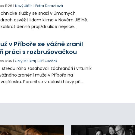
es
11:26
|
Nový Jičín
|
Petra Dorazilová
chnické služby se snaží v úmorných
drech osvěžit lidem klima v Novém Jičíně.
kolikrát denně projíždí ulice nejvíce
hřátého centra kropící vůz. Zvýšila se také
tenzita zálivky květinových záhonů.
už v Příboře se vážně zranil
ři práci s rozbrušovačkou
es
9:35
|
Celý MS kraj
|
Jiří Cileček
 středu ráno zasahovali záchranáři i vrtulník
vážného zranění muže v Příboře na
vojičínsku. Poranil se v oblasti hlavy při
áci s rozbrušovačkou. Následně byl
tulníkem přepraven do ostravské fakultní
emocnice.