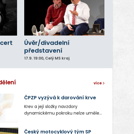
cert
Úvěr/divadelní
představení
17.9.
19:00
, Celý MS kraj
dělení
více
ČPZP vyzývá k darování krve
Krev a její složky navzdory
dynamickému pokroku nelze uměle
vyrobit. Zdravotnictví se tudíž bez
ochoty lidí darovat tuto
Český motocyklový tým SP
nenahraditelnou tělní tekutinu