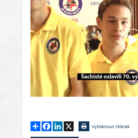
P
v
Sdílet
Facebook
LinkedIn
X
Vytisknout článek