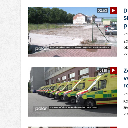
ve
dě
D
02:53
S
p
Vč
Za
ob
vz
D
sp
Z
01:18
v
r
Vč
Ka
ži
v 
– 
vy