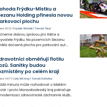
řejný prostor i environmentální výchovu
tí a mládeže.
ohoda Frýdku-Místku a
lezanu Holding přinesla novou
arkovací plochu
era
16:12
|
Frýdek-Místek
|
Tomáš Tikal
čneme dobrou zprávou pro řidiče a
yvatele Frýdku. Na pozemcích Slezanu
nikla dočasná plocha pro parkování aut.
ohodlo se na tom město s vedením
olečnosti Slezan Holding.
dravotníci obměňují flotilu
ozů. Sanitky budou
ozmístěny po celém kraji
era
14:17
|
Celý MS kraj
|
Tomáš Kořistka
ždá minuta může rozhodovat o lidském
votě. I proto Moravskoslezský kraj pokračuje
modernizaci zdravotnické záchranné služby
do provozu nyní zamířilo 14 nových sanitek
bavených nejmodernější technikou.