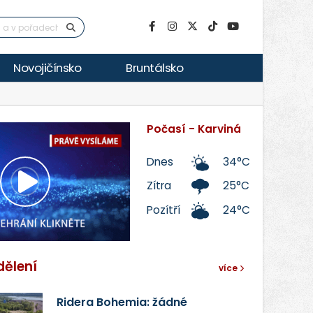
Novojičínsko
Bruntálsko
Počasí - Karviná
Dnes
34°C
Zítra
25°C
Přehrát
Pozítří
24°C
video
dělení
více
Ridera Bohemia: žádné