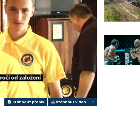
řehrát
ideo
Stáhnout přepis
Stáhnout video