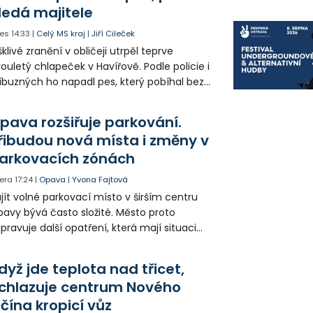
ledá majitele
es
14:33
|
Celý MS kraj
|
Jiří Cileček
klivé zranění v obličeji utrpěl teprve
ouletý chlapeček v Havířově. Podle policie i
íbuzných ho napadl pes, který pobíhal bez
dítka a náhubku. Majitel psa údajně z místa
ešel. Případem už se zabývá policie, která
pava rozšiřuje parkování.
jitele psa hledá.
řibudou nová místa i změny v
arkovacích zónách
era
17:24
|
Opava
|
Yvona Fajtová
jít volné parkovací místo v širším centru
avy bývá často složité. Město proto
ipravuje další opatření, která mají situaci
epšit. Vznikají nová parkovací stání, mění se
ganizace dopravy a některé novinky čekají
dyž jde teplota nad třicet,
ké řidiče v parkovacích zónách.
chlazuje centrum Nového
ičína kropicí vůz