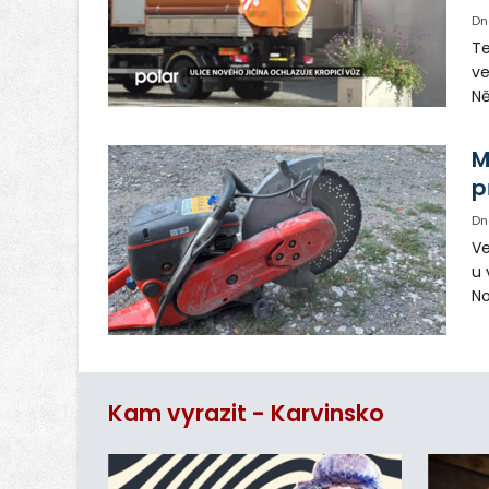
Dn
Te
ve
Ně
vy
in
M
p
Dn
Ve
u 
No
pr
vr
n
Kam vyrazit - Karvinsko