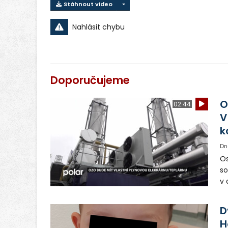
Stáhnout video
Nahlásit chybu
Doporučujeme
O
02:44
V
k
Dn
Os
so
v 
ná
Ve
D
H