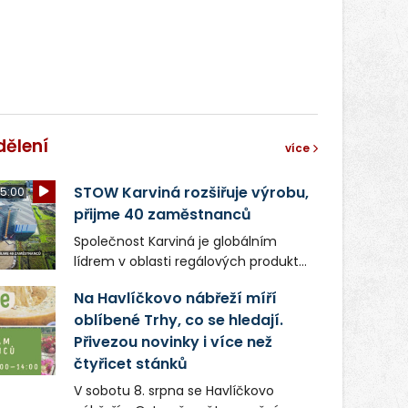
světa vrcholových zápasů, tentokrát
v MMA.
dělení
více
STOW Karviná rozšiřuje výrobu,
5:00
přijme 40 zaměstnanců
Společnost Karviná je globálním
lídrem v oblasti regálových produktů
a systémů, stabilním
Na Havlíčkovo nábřeží míří
zaměstnavatelem na Karvinsku a
oblíbené Trhy, co se hledají.
firmou s obrovským potenciálem.
Přivezou novinky i více než
čtyřicet stánků
V sobotu 8. srpna se Havlíčkovo