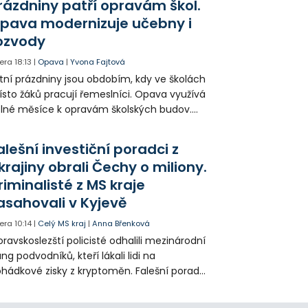
rázdniny patří opravám škol.
pava modernizuje učebny i
ozvody
era
18:13
|
Opava
|
Yvona Fajtová
tní prázdniny jsou obdobím, kdy ve školách
sto žáků pracují řemeslníci. Opava využívá
lné měsíce k opravám školských budov.
tos jsou díky obnově školek po
ředloňských povodních práce méně
alešní investiční poradci z
zsáhlé.
krajiny obrali Čechy o miliony.
riminalisté z MS kraje
asahovali v Kyjevě
era
10:14
|
Celý MS kraj
|
Anna Břenková
ravskoslezští policisté odhalili mezinárodní
ng podvodníků, kteří lákali lidi na
hádkové zisky z kryptoměn. Falešní poradci
lámanou češtinou volali obětem z
rajinského call centra a připravili Čechy o