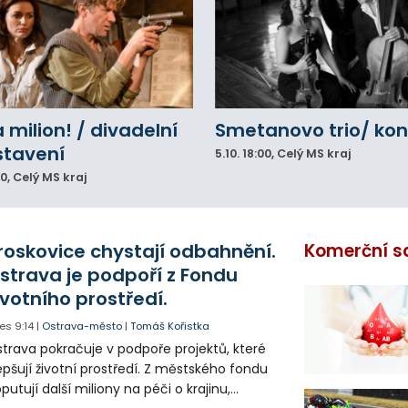
a milion! / divadelní
Smetanovo trio/ kon
stavení
5.10.
18:00
, Celý MS kraj
00
, Celý MS kraj
roskovice chystají odbahnění.
Komerční s
strava je podpoří z Fondu
ivotního prostředí.
es
9:14
|
Ostrava-město
|
Tomáš Kořistka
trava pokračuje v podpoře projektů, které
epšují životní prostředí. Z městského fondu
putují další miliony na péči o krajinu,