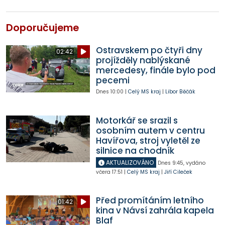
Doporučujeme
Ostravskem po čtyři dny
02:42
projížděly nablýskané
mercedesy, finále bylo pod
pecemi
Dnes
10:00
|
Celý MS kraj
|
Libor Běčák
Motorkář se srazil s
osobním autem v centru
Havířova, stroj vyletěl ze
silnice na chodník
AKTUALIZOVÁNO
Dnes
9:45
,
vydáno
včera
17:51
|
Celý MS kraj
|
Jiří Cileček
Před promítáním letního
01:42
kina v Návsí zahrála kapela
Blaf