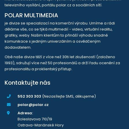
televizního vysílání, portálu polar.cz a sociálních sítí.
POLAR MULTIMEDIA
je divize se specializací na komerční výrobu. Umíme a rádi
děláme vše, co se týká multimedií - videa, virtuální realitu,
grafiky, weby. Našim klientům to přináší výhodu snadné
komunikace s jediným univerzálním a osvědčeným
dodavatelem.
Obě naše divize těží z více než 30ti let zkušeností (založeno
1993), sdružují více než 50 profesionálů a drží řadu ocenění za
profesionalitu a proklientský přístup.
Kontaktujte nás
552 303 303
(Nezasílejte SMS, děkujeme)
polar@polar.cz
Adresa:
Boleslavova 710/19
Ostrava-Mariánské Hory