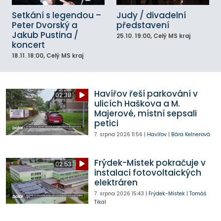
Setkání s legendou –
Judy / divadelní
Peter Dvorský a
představení
Jakub Pustina /
25.10.
19:00
, Celý MS kraj
koncert
18.11.
18:00
, Celý MS kraj
Havířov řeší parkování v
02:38
ulicích Haškova a M.
Majerové, místní sepsali
petici
7. srpna 2026
11:56
|
Havířov
|
Bára Kelnerová
Frýdek-Místek pokračuje v
02:53
instalaci fotovoltaických
elektráren
7. srpna 2026
15:43
|
Frýdek-Místek
|
Tomáš
Tikal