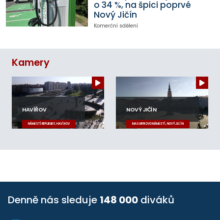
o 34 %, na špici poprvé
Nový Jičín
Komerční sdělení
Kamery
HAVÍŘOV
NOVÝ JIČÍN
NÁMĚSTÍ REPUBLIKY, HAVÍŘOV
MASARYKOVO NÁMĚSTÍ, NOVÝ JIČÍN
Denně nás sleduje
148 000
diváků