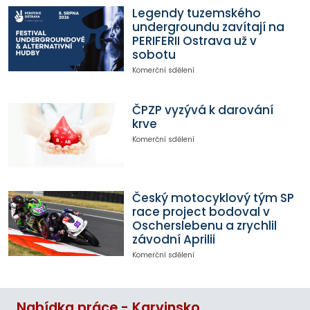
Legendy tuzemského
undergroundu zavítají na
PERIFERII Ostrava už v
sobotu
Komerční sdělení
ČPZP vyzývá k darování
krve
Komerční sdělení
Český motocyklový tým SP
race project bodoval v
Oscherslebenu a zrychlil
závodní Aprilii
Komerční sdělení
Nabídka práce - Karvinsko