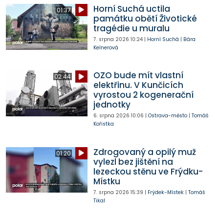
Horní Suchá uctila
01:37
památku obětí Životické
tragédie u muralu
7. srpna 2026
10:24
|
Horní Suchá
|
Bára
Kelnerová
OZO bude mít vlastní
02:44
elektřinu. V Kunčicích
vyrostou 2 kogenerační
jednotky
6. srpna 2026
10:06
|
Ostrava-město
|
Tomáš
Kořistka
Zdrogovaný a opilý muž
01:20
vylezl bez jištění na
lezeckou stěnu ve Frýdku-
Místku
7. srpna 2026
15:39
|
Frýdek-Místek
|
Tomáš
Tikal