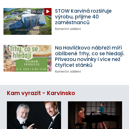
STOW Karviná rozšiřuje
05:00
výrobu, přijme 40
zaměstnanců
Komerční sdělení
Na Havlíčkovo nábřeží míří
oblíbené Trhy, co se hledají.
Přivezou novinky i více než
čtyřicet stánků
Komerční sdělení
Kam vyrazit - Karvinsko