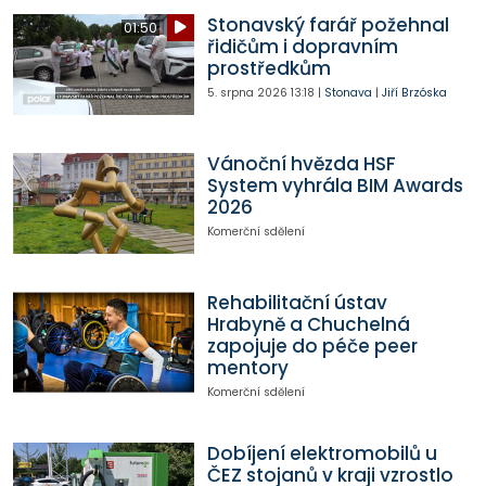
Stonavský farář požehnal
01:50
řidičům i dopravním
prostředkům
5. srpna 2026
13:18
|
Stonava
|
Jiří Brzóska
Vánoční hvězda HSF
System vyhrála BIM Awards
2026
Komerční sdělení
Rehabilitační ústav
Hrabyně a Chuchelná
zapojuje do péče peer
mentory
Komerční sdělení
Dobíjení elektromobilů u
ČEZ stojanů v kraji vzrostlo