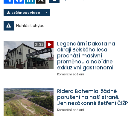
Stáhnout video
Nahlásit chybu
Legendární Dakota na
01:32
okraji Bělského lesa
prochází masivní
proměnou a nabídne
exkluzivní gastronomii
Komerční sdělení
Ridera Bohemia: žádné
porušení na naší straně.
Jen nezákonné šetření ČIŽP
Komerční sdělení