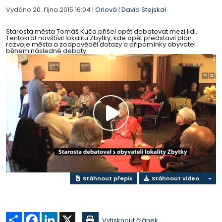
Vydáno 20. října 2015 16:04 |
Orlová
|
David Stejskal
Starosta města Tomáš Kuča přišel opět debatovat mezi lidi.
Tentokrát navštívil lokalitu Zbytky, kde opět představil plán
rozvoje města a zodpověděl dotazy a připomínky obyvatel
během následné debaty.
Přehrát
video
Stáhnout přepis
Stáhnout video
Sdílet
Facebook
LinkedIn
X
Vytisknout článek