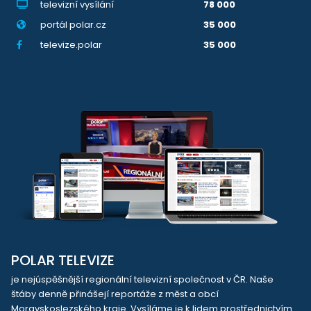
televizní vysílání
78 000
portál polar.cz
35 000
televize.polar
35 000
POLAR TELEVIZE
je nejúspěšnější regionální televizní společnost v ČR. Naše
štáby denně přinášejí reportáže z měst a obcí
Moravskoslezského kraje. Vysíláme je k lidem prostřednictvím