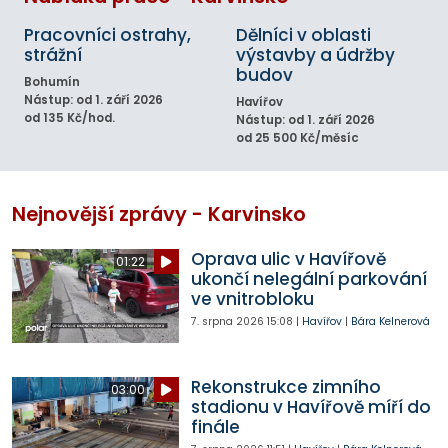
Pracovníci ostrahy,
Dělníci v oblasti
strážní
výstavby a údržby
budov
Bohumín
Nástup: od 1. září 2026
Havířov
od 135 Kč/hod.
Nástup: od 1. září 2026
od 25 500 Kč/měsíc
Nejnovější zprávy - Karvinsko
Oprava ulic v Havířově
01:22
ukončí nelegální parkování
ve vnitrobloku
7. srpna 2026
15:08
|
Havířov
|
Bára Kelnerová
Rekonstrukce zimního
03:00
stadionu v Havířově míří do
finále