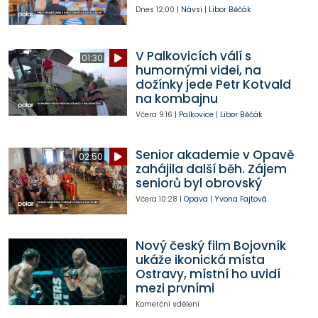
Dnes
12:00
|
Návsí
|
Libor Běčák
V Palkovicích válí s
01:30
humornými videi, na
dožínky jede Petr Kotvald
na kombajnu
Včera
9:16
|
Palkovice
|
Libor Běčák
Senior akademie v Opavě
02:50
zahájila další běh. Zájem
seniorů byl obrovský
Včera
10:28
|
Opava
|
Yvona Fajtová
Nový český film Bojovník
ukáže ikonická místa
Ostravy, místní ho uvidí
mezi prvními
Komerční sdělení