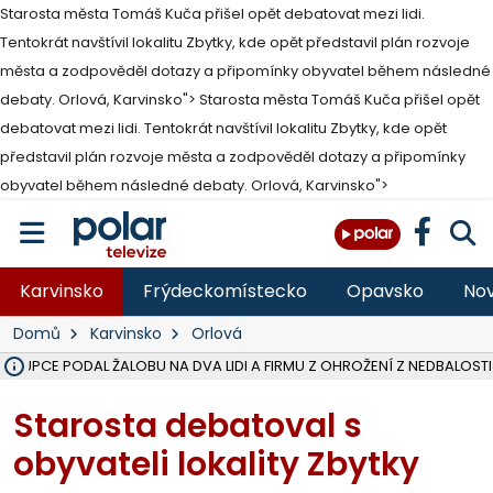
Starosta města Tomáš Kuča přišel opět debatovat mezi lidi.
Tentokrát navštívil lokalitu Zbytky, kde opět představil plán rozvoje
města a zodpověděl dotazy a připomínky obyvatel během následné
debaty. Orlová, Karvinsko">
Starosta města Tomáš Kuča přišel opět
debatovat mezi lidi. Tentokrát navštívil lokalitu Zbytky, kde opět
představil plán rozvoje města a zodpověděl dotazy a připomínky
obyvatel během následné debaty. Orlová, Karvinsko">
Karvinsko
Frýdeckomístecko
Opavsko
Nov
Domů
Karvinsko
Orlová
ÁSTUPCE PODAL ŽALOBU NA DVA LIDI A FIRMU Z OHROŽENÍ Z NEDBALOSTI
NA SLEZSKÉ HARTĚ PŘIBYLO SINIC, VODA MÁ HORŠÍ KVALITU, HYGIENI
NA BÍLOVECKÝCH NOVÝCH DVORECH SE PO 84 LETECH ROZTOČILY L
KARVINSKÉ MOŘE ZÍSKÁ NOVÉ GASTRO ZÁZEMÍ S VYHLÍDKOVOU TER
REKONSTRUKCE MATEŘSKÉ ŠKOLY V CHLEBIČOVĚ MÍŘÍ DO FINÁLE, VÍ
CYKLISTU (74) SRAZIL V BRUNTÁLU KAMION, JE V OHROŽENÍ ŽIVOTA,
POLICIE HLEDÁ PŘÍPADNÉ SVĚDKY, KTEŘÍ POMŮŽOU OBJASNIT PRŮ
MS KRAJ DOKONČIL OPRAVU SILNICE MEZI VRBNEM A HEŘMANOVICEM
SMVAK NABÍZÍ V DOBĚ SUCHA VODU OBCÍM A FIRMÁM, CISTERNY JE
F-M POKRAČUJE V INSTALACI FOTOVOLTAICKÝCH ELEKTRÁREN, REP
SENIOR AKADEMIE V OPAVĚ ZAHÁJILA DALŠÍ BĚH, REPORTÁŽ NA POL
PLANETÁRIUM V OSTRAVĚ CHYSTÁ POZOROVÁNÍ ČÁSTEČNÉHO ZATMĚ
OPRAVA ULIC V HAVÍŘOVĚ UKONČÍ NELEGÁLNÍ PARKOVÁNÍ VE VNI
V HAVÍŘOVĚ SE TĚŽCE ZRANIL MOTORKÁŘ PO SRÁŽCE S AUTEM, INF
TRAGICKÁ SRÁŽKA VLAKU S KAMIONEM V DOLNÍ LUTYNI Z LEDNA 
Starosta debatoval s
obyvateli lokality Zbytky