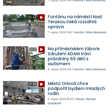
7. srpna 2026
11:51
|
Havířov
|
Bára Kelnerová
Fontánu na náměstí Nad
02:43
Terasou čeká rozsáhlá
oprava
7. srpna 2026
11:42
|
Havířov
|
Bára Kelnerová
Na příměstském táboře
01:21
Sdružení ADAM tráví
prázdniny 65 dětí s
autismem
6. srpna 2026
11:15
|
Havířov
|
Bára Kelnerová
Město Orlová chce
01:38
podpořit bydlení mladých
rodin
5. srpna 2026
15:30
|
Orlová
|
Monika
Ociepková