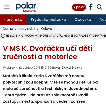
Karvinsko
Frýdeckomístecko
Opavsko
Nov
Domů
Karvinsko
Orlová
Ě PŘIBYLO SINIC, VODA MÁ HORŠÍ KVALITU, HYGIENICI RADÍ BÝT OPATRNÍ
ÚOHS DAL ZÁTORU POKUTU 100 000 ZA CHYBY V ZAKÁZCE NA OBN
AREÁL LODIČEK V KARVINÉ SE PŘIPRAVUJE NA VELKOU REKONSTRUKC
KARVINÁ ZNÁ BUDOUCÍ PODOBU AREÁLU LODIČKY V PARKU BOŽEN
MORAVSKOSLEZŠTÍ POLICISTÉ ODHALILI MEZINÁRODNÍ GANG PODVO
LÁKALI LIDI NA ZISKY Z KRYPTOMĚN, INFO A VIDEO NA POLAR.CZ
RADNÍ OSTRAVY A POSLANKYNĚ A. HOFFMANNOVÁ ZA PIRÁTY PODA
NA POSTUP MINISTERSTVA ŽIVOTNÍHO PROSTŘEDÍ V KAUZE HALDY 
MUŽ V PŘÍBOŘE SE VÁŽNĚ ZRANIL PŘI PRÁCI S ROZBRUŠOVAČKOU, I
SLEZSKÁ OSTRAVA PŘIPRAVUJE PROJEKTOVOU DOKUMENTACI PRO 
PODEZŘELÝ BALÍČEK ZASTAVIL PROVOZ NA NÁDRAŽÍ VE F-M, ČEKÁ 
CHLAPEČKA (2) V HAVÍŘOVĚ POKOUSAL PES, POLICIE HLEDÁ MAJITEL
MS KRAJ VYBUDUJE ZA 40 MILIONŮ V JABLUNKOVĚ NOVÝ MOST PŘES O
FOTBALISTA LAURI LAINE SE VRACÍ Z BANÍKU OSTRAVA NA PŮL ROK
F-M DOKONČIL VOLNOČASOVÝ AREÁL RIVKA PARK ZA 62 MILIONŮ,
V MŠ K. Dvořáčka učí děti
zručnosti a motorice
Vydáno 4. prosince 2015 15:21 |
Orlová
|
David Stejskal
Mateřská škola Karla Dvořáčka má novou
polytechnickou učebnu. V té se mohou děti už od
mala učit zručnosti a technickým dovednostem.
Tento týden ji do provozu slavnostně uvedli
zástupci města, sponzoři a vedení zařízení.