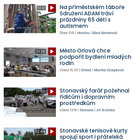
Na příměstském táboře
01:21
Sdružení ADAM tráví
prázdniny 65 dětí s
autismem
Dnes
11:15
|
Havířov
|
Bára Kelnerová
Město Orlová chce
01:38
podpořit bydlení mladých
rodin
Včera
15:30
|
Orlová
|
Monika Ociepková
Stonavský farář požehnal
01:50
řidičům i dopravním
prostředkům
Včera
13:18
|
Stonava
|
Jiří Brzóska
Stonavské tenisové kurty
02:44
spojují sport i přátelská