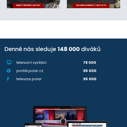
NÁMĚSTÍ REPUBLIKY, HAVÍŘOV
MASARYKOVO NÁMĚSTÍ, NOVÝ JIČÍN
Denně nás sleduje
148 000
diváků
televizní vysílání
78 000
portál polar.cz
35 000
televize.polar
35 000