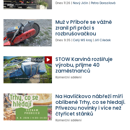
Dnes
11:26
|
Nový Jičín
|
Petra Dorazilová
Muž v Příboře se vážně
zranil při práci s
rozbrušovačkou
Dnes
9:35
|
Celý MS kraj
|
Jiří Cileček
STOW Karviná rozšiřuje
05:00
výrobu, přijme 40
zaměstnanců
Komerční sdělení
Na Havlíčkovo nábřeží míří
oblíbené Trhy, co se hledají.
Přivezou novinky i více než
čtyřicet stánků
Komerční sdělení