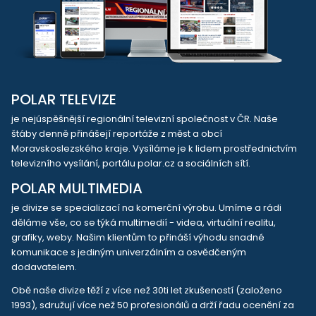
POLAR TELEVIZE
je nejúspěšnější regionální televizní společnost v ČR. Naše
štáby denně přinášejí reportáže z měst a obcí
Moravskoslezského kraje. Vysíláme je k lidem prostřednictvím
televizního vysílání, portálu polar.cz a sociálních sítí.
POLAR MULTIMEDIA
je divize se specializací na komerční výrobu. Umíme a rádi
děláme vše, co se týká multimedií - videa, virtuální realitu,
grafiky, weby. Našim klientům to přináší výhodu snadné
komunikace s jediným univerzálním a osvědčeným
dodavatelem.
Obě naše divize těží z více než 30ti let zkušeností (založeno
1993), sdružují více než 50 profesionálů a drží řadu ocenění za