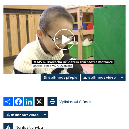
Přehrát
video
Stáhnout přepis
Stáhnout video
Sdílet
Facebook
LinkedIn
X
Vytisknout článek
Stáhnout video
Nahlásit chybu