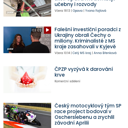
učebny i rozvody
Včera
18:13
|
Opava
|
Yvona Fajtová
Falešní investiční poradci z
03:02
Ukrajiny obrali Čechy o
miliony. Kriminalisté z MS
kraje zasahovali v Kyjevě
Včera
10:14
|
Celý MS kraj
|
Anna Břenková
ČPZP vyzývá k darování
krve
Komerční sdělení
Český motocyklový tým SP
race project bodoval v
Oscherslebenu a zrychlil
závodní Aprilii