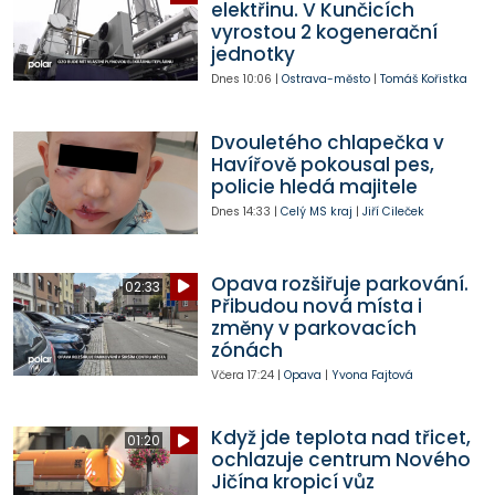
elektřinu. V Kunčicích
vyrostou 2 kogenerační
jednotky
Dnes
10:06
|
Ostrava-město
|
Tomáš Kořistka
Dvouletého chlapečka v
Havířově pokousal pes,
policie hledá majitele
Dnes
14:33
|
Celý MS kraj
|
Jiří Cileček
Opava rozšiřuje parkování.
02:33
Přibudou nová místa i
změny v parkovacích
zónách
Včera
17:24
|
Opava
|
Yvona Fajtová
Když jde teplota nad třicet,
01:20
ochlazuje centrum Nového
Jičína kropicí vůz