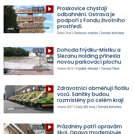
Proskovice chystají
02:46
odbahnění. Ostrava je
podpoří z Fondu životního
prostředí.
Dnes
9:14
|
Ostrava-město
|
Tomáš Kořistka
Dohoda Frýdku-Místku a
02:53
Slezanu Holding přinesla
novou parkovací plochu
Včera
16:12
|
Frýdek-Místek
|
Tomáš Tikal
Zdravotníci obměňují flotilu
01:18
vozů. Sanitky budou
rozmístěny po celém kraji
Včera
14:17
|
Celý MS kraj
|
Tomáš Kořistka
Prázdniny patří opravám
02:56
škol. Opava modernizuje