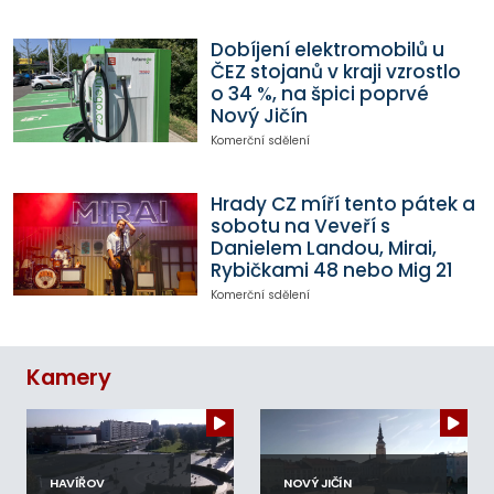
Dobíjení elektromobilů u
ČEZ stojanů v kraji vzrostlo
o 34 %, na špici poprvé
Nový Jičín
Komerční sdělení
Hrady CZ míří tento pátek a
sobotu na Veveří s
Danielem Landou, Mirai,
Rybičkami 48 nebo Mig 21
Komerční sdělení
Kamery
HAVÍŘOV
NOVÝ JIČÍN