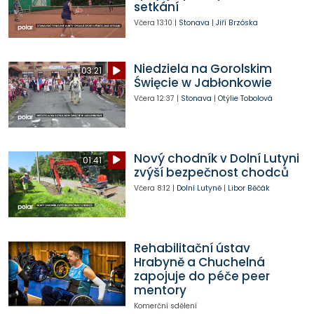
setkání
Včera
13:10
|
Stonava
|
Jiří Brzóska
Niedziela na Gorolskim
03:21
Święcie w Jabłonkowie
Včera
12:37
|
Stonava
|
Otýlie Tobolová
Nový chodník v Dolní Lutyni
01:41
zvýší bezpečnost chodců
Včera
8:12
|
Dolní Lutyně
|
Libor Běčák
Rehabilitační ústav
Hrabyně a Chuchelná
zapojuje do péče peer
mentory
Komerční sdělení