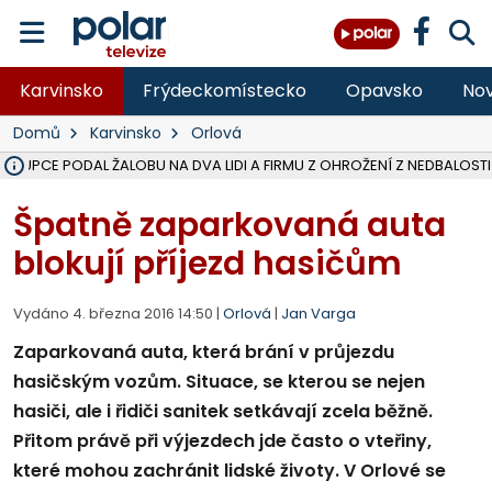
Karvinsko
Frýdeckomístecko
Opavsko
Nov
Domů
Karvinsko
Orlová
ÁSTUPCE PODAL ŽALOBU NA DVA LIDI A FIRMU Z OHROŽENÍ Z NEDBALOSTI
NA SLEZSKÉ HARTĚ PŘIBYLO SINIC, VODA MÁ HORŠÍ KVALITU, HYGIENI
NA BÍLOVECKÝCH NOVÝCH DVORECH SE PO 84 LETECH ROZTOČILY L
KARVINSKÉ MOŘE ZÍSKÁ NOVÉ GASTRO ZÁZEMÍ S VYHLÍDKOVOU TER
REKONSTRUKCE MATEŘSKÉ ŠKOLY V CHLEBIČOVĚ MÍŘÍ DO FINÁLE, VÍ
CYKLISTU (74) SRAZIL V BRUNTÁLU KAMION, JE V OHROŽENÍ ŽIVOTA,
POLICIE HLEDÁ PŘÍPADNÉ SVĚDKY, KTEŘÍ POMŮŽOU OBJASNIT PRŮ
MS KRAJ DOKONČIL OPRAVU SILNICE MEZI VRBNEM A HEŘMANOVICEM
SMVAK NABÍZÍ V DOBĚ SUCHA VODU OBCÍM A FIRMÁM, CISTERNY JE
F-M POKRAČUJE V INSTALACI FOTOVOLTAICKÝCH ELEKTRÁREN, REP
SENIOR AKADEMIE V OPAVĚ ZAHÁJILA DALŠÍ BĚH, REPORTÁŽ NA POL
PLANETÁRIUM V OSTRAVĚ CHYSTÁ POZOROVÁNÍ ČÁSTEČNÉHO ZATMĚ
OPRAVA ULIC V HAVÍŘOVĚ UKONČÍ NELEGÁLNÍ PARKOVÁNÍ VE VNI
V HAVÍŘOVĚ SE TĚŽCE ZRANIL MOTORKÁŘ PO SRÁŽCE S AUTEM, INF
TRAGICKÁ SRÁŽKA VLAKU S KAMIONEM V DOLNÍ LUTYNI Z LEDNA 
Špatně zaparkovaná auta
blokují příjezd hasičům
Vydáno 4. března 2016 14:50 |
Orlová
|
Jan Varga
Zaparkovaná auta, která brání v průjezdu
hasičským vozům. Situace, se kterou se nejen
hasiči, ale i řidiči sanitek setkávají zcela běžně.
Přitom právě při výjezdech jde často o vteřiny,
které mohou zachránit lidské životy. V Orlové se