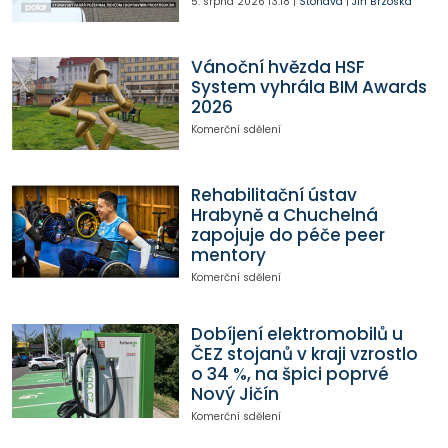
5. srpna 2026
13:18
|
Stonava
|
Jiří Brzóska
Vánoční hvězda HSF
System vyhrála BIM Awards
2026
Komerční sdělení
Rehabilitační ústav
Hrabyně a Chuchelná
zapojuje do péče peer
mentory
Komerční sdělení
Dobíjení elektromobilů u
ČEZ stojanů v kraji vzrostlo
o 34 %, na špici poprvé
Nový Jičín
Komerční sdělení