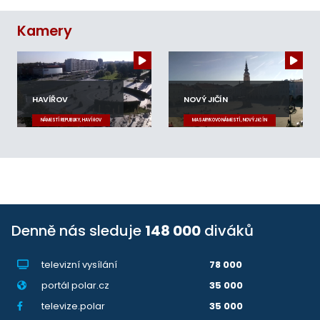
Kamery
HAVÍŘOV
NOVÝ JIČÍN
NÁMĚSTÍ REPUBLIKY, HAVÍŘOV
MASARYKOVO NÁMĚSTÍ, NOVÝ JIČÍN
Denně nás sleduje
148 000
diváků
televizní vysílání
78 000
portál polar.cz
35 000
televize.polar
35 000