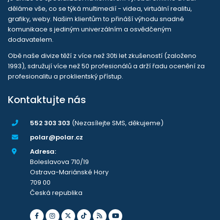
děláme vše, co se týká multimedií - videa, virtuální realitu,
grafiky, weby. Našim klientům to přináší výhodu snadné
komunikace s jediným univerzálním a osvědčeným
dodavatelem.
Obě naše divize těží z více než 30ti let zkušeností (založeno
1993), sdružují více než 50 profesionálů a drží řadu ocenění za
profesionalitu a proklientský přístup.
Kontaktujte nás
552 303 303
(Nezasílejte SMS, děkujeme)
polar@polar.cz
Adresa:
Boleslavova 710/19
Ostrava-Mariánské Hory
709 00
Česká republika