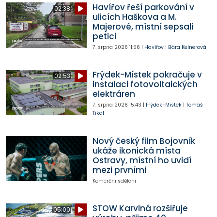
Havířov řeší parkování v
02:38
ulicích Haškova a M.
Majerové, místní sepsali
petici
7. srpna 2026
11:56
|
Havířov
|
Bára Kelnerová
Frýdek-Místek pokračuje v
02:53
instalaci fotovoltaických
elektráren
7. srpna 2026
15:43
|
Frýdek-Místek
|
Tomáš
Tikal
Nový český film Bojovník
ukáže ikonická místa
Ostravy, místní ho uvidí
mezi prvními
Komerční sdělení
STOW Karviná rozšiřuje
05:00