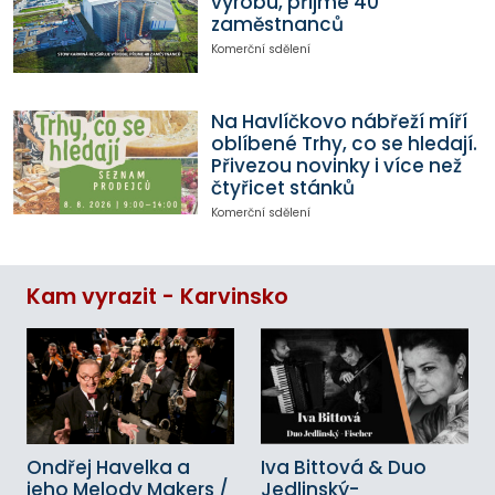
výrobu, přijme 40
zaměstnanců
Komerční sdělení
Na Havlíčkovo nábřeží míří
oblíbené Trhy, co se hledají.
Přivezou novinky i více než
čtyřicet stánků
Komerční sdělení
Kam vyrazit - Karvinsko
Ondřej Havelka a
Iva Bittová & Duo
jeho Melody Makers /
Jedlinský-