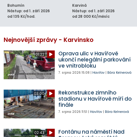
Bohumín
Karviná
Nástup: od 1. září 2026
Nástup: od 1. září 2026
od 135 Kč/hod.
od 28 000 Kč/měsíc
Nejnovější zprávy - Karvinsko
Oprava ulic v Havířově
01:22
ukončí nelegální parkování
ve vnitrobloku
7. srpna 2026
15:08
|
Havířov
|
Bára Kelnerová
Rekonstrukce zimního
03:00
stadionu v Havířově míří do
finále
7. srpna 2026
11:51
|
Havířov
|
Bára Kelnerová
Fontánu na náměstí Nad
02:43