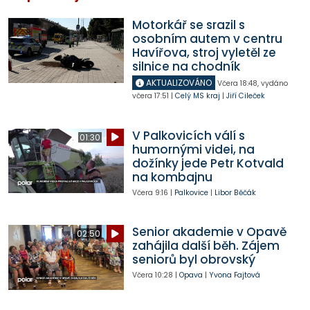
Motorkář se srazil s
osobním autem v centru
Havířova, stroj vyletěl ze
silnice na chodník
AKTUALIZOVÁNO
Včera
18:48
,
vydáno
včera
17:51
|
Celý MS kraj
|
Jiří Cileček
V Palkovicích válí s
01:30
humornými videi, na
dožínky jede Petr Kotvald
na kombajnu
Včera
9:16
|
Palkovice
|
Libor Běčák
Senior akademie v Opavě
02:50
zahájila další běh. Zájem
seniorů byl obrovský
Včera
10:28
|
Opava
|
Yvona Fajtová