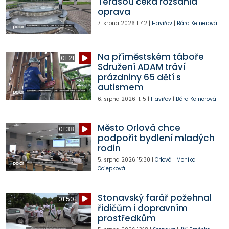
Terasou čeká rozsáhlá
oprava
7. srpna 2026
11:42
|
Havířov
|
Bára Kelnerová
Na příměstském táboře
01:21
Sdružení ADAM tráví
prázdniny 65 dětí s
autismem
6. srpna 2026
11:15
|
Havířov
|
Bára Kelnerová
Město Orlová chce
01:38
podpořit bydlení mladých
rodin
5. srpna 2026
15:30
|
Orlová
|
Monika
Ociepková
Stonavský farář požehnal
01:50
řidičům i dopravním
prostředkům