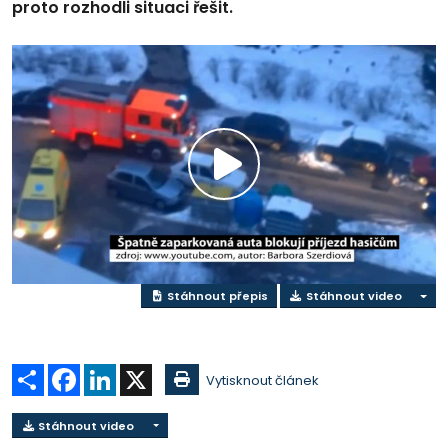
proto rozhodli situaci řešit.
Přehrát
video
Stáhnout přepis
Stáhnout video
Sdílet
Facebook
LinkedIn
X
Vytisknout článek
Stáhnout video