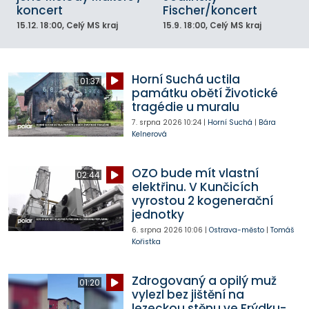
koncert
Fischer/koncert
15.12.
18:00
, Celý MS kraj
15.9.
18:00
, Celý MS kraj
Horní Suchá uctila
01:37
památku obětí Životické
tragédie u muralu
7. srpna 2026
10:24
|
Horní Suchá
|
Bára
Kelnerová
OZO bude mít vlastní
02:44
elektřinu. V Kunčicích
vyrostou 2 kogenerační
jednotky
6. srpna 2026
10:06
|
Ostrava-město
|
Tomáš
Kořistka
Zdrogovaný a opilý muž
01:20
vylezl bez jištění na
lezeckou stěnu ve Frýdku-