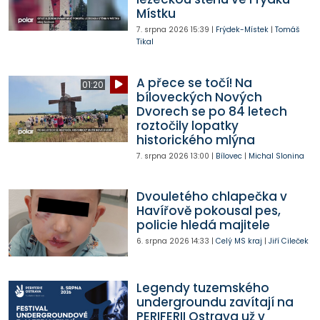
Místku
7. srpna 2026
15:39
|
Frýdek-Místek
|
Tomáš
Tikal
A přece se točí! Na
01:20
bíloveckých Nových
Dvorech se po 84 letech
roztočily lopatky
historického mlýna
7. srpna 2026
13:00
|
Bílovec
|
Michal Slonina
Dvouletého chlapečka v
Havířově pokousal pes,
policie hledá majitele
6. srpna 2026
14:33
|
Celý MS kraj
|
Jiří Cileček
Legendy tuzemského
undergroundu zavítají na
PERIFERII Ostrava už v