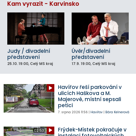
Kam vyrazit - Karvinsko
Judy / divadelní
Úvěr/divadelní
představení
představení
25.10.
19:00
, Celý MS kraj
17.9.
19:00
, Celý MS kraj
Havířov řeší parkování v
02:38
ulicích Haškova a M.
Majerové, místní sepsali
petici
7. srpna 2026
11:56
|
Havířov
|
Bára Kelnerová
Frýdek-Místek pokračuje v
02:53
instalaci fotovoltaických