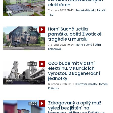
elektráren
7. srpna 2026
15:43
|
Frýdek-Místek
|
Tomáš
Tikal
Horní Suchá uctila
01:37
památku obětí Životické
tragédie u muralu
7. srpna 2026
10:24
|
Horní Suchá
|
Bára
Kelnerová
OZO bude mít vlastní
02:44
elektřinu. V Kunčicích
vyrostou 2 kogenerační
jednotky
6. srpna 2026
10:06
|
Ostrava-město
|
Tomáš
Kořistka
Zdrogovaný a opilý muž
01:20
vylezl bez jištění na
lezeckou stěnu ve Frýdku-