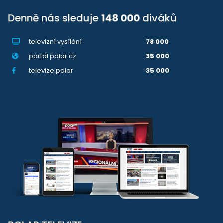
Denně nás sleduje
148 000
diváků
televizní vysílání
78 000
portál polar.cz
35 000
televize.polar
35 000