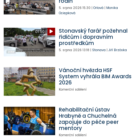
rodin
5. srpna 2026
15:30
|
Orlová
|
Monika
Ociepková
Stonavský farář požehnal
01:50
řidičům i dopravním
prostředkům
5. srpna 2026
13:18
|
Stonava
|
Jiří Brzóska
Vánoční hvězda HSF
System vyhrála BIM Awards
2026
Komerční sdělení
Rehabilitační ústav
Hrabyně a Chuchelná
zapojuje do péče peer
mentory
Komerční sdělení