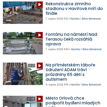
Rekonstrukce zimního
03:00
stadionu v Havířově míří do
finále
7. srpna 2026
11:51
|
Havířov
|
Bára Kelnerová
Fontánu na náměstí Nad
02:43
Terasou čeká rozsáhlá
oprava
7. srpna 2026
11:42
|
Havířov
|
Bára Kelnerová
Na příměstském táboře
01:21
Sdružení ADAM tráví
prázdniny 65 dětí s
autismem
6. srpna 2026
11:15
|
Havířov
|
Bára Kelnerová
Město Orlová chce
01:38
podpořit bydlení mladých