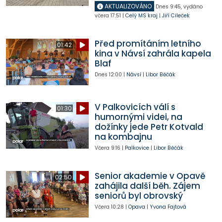
AKTUALIZOVÁNO
Dnes
9:45
,
vydáno
včera
17:51
|
Celý MS kraj
|
Jiří Cileček
Před promítáním letního
01:42
kina v Návsí zahrála kapela
Blaf
Dnes
12:00
|
Návsí
|
Libor Běčák
V Palkovicích válí s
01:30
humornými videi, na
dožínky jede Petr Kotvald
na kombajnu
Včera
9:16
|
Palkovice
|
Libor Běčák
Senior akademie v Opavě
02:50
zahájila další běh. Zájem
seniorů byl obrovský
Včera
10:28
|
Opava
|
Yvona Fajtová