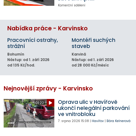
Komerční sdělení
Nabídka práce - Karvinsko
Pracovníci ostrahy,
Montéři suchých
strážní
staveb
Bohumín
Karviná
Nástup: od 1. září 2026
Nástup: od 1. září 2026
od 135 Kč/hod.
od 28 000 Kč/měsíc
Nejnovější zprávy - Karvinsko
Oprava ulic v Havířově
01:22
ukončí nelegální parkování
ve vnitrobloku
7. srpna 2026
15:08
|
Havířov
|
Bára Kelnerová