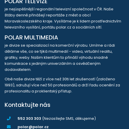
POLAR TELEVIZE
je nejúspěšnější regionální televizní společnost v ČR. Naše
štáby denně přinášejí reportáže z měst a obcí
Moravskoslezského kraje. Vysíláme je k lidem prostřednictvím
televizního vysílání, portálu polar.cz a sociálních sítí.
POLAR MULTIMEDIA
je divize se specializací na komerční výrobu. Umíme a rádi
děláme vše, co se týká multimedií - videa, virtuální realitu,
grafiky, weby. Našim klientům to přináší výhodu snadné
komunikace s jediným univerzálním a osvědčeným
dodavatelem.
Obě naše divize těží z více než 30ti let zkušeností (založeno
1993), sdružují více než 50 profesionálů a drží řadu ocenění za
profesionalitu a proklientský přístup.
Kontaktujte nás
552 303 303
(Nezasílejte SMS, děkujeme)
polar@polar.cz