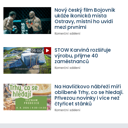
Nový český film Bojovník
ukáže ikonická místa
Ostravy, místní ho uvidí
mezi prvními
Komerční sdělení
STOW Karviná rozšiřuje
05:00
výrobu, přijme 40
zaměstnanců
Komerční sdělení
Na Havlíčkovo nábřeží míří
oblíbené Trhy, co se hledají.
Přivezou novinky i více než
čtyřicet stánků
Komerční sdělení