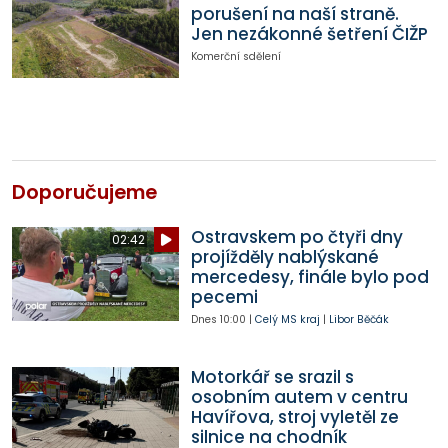
porušení na naší straně.
Jen nezákonné šetření ČIŽP
Komerční sdělení
Doporučujeme
Ostravskem po čtyři dny
02:42
projížděly nablýskané
mercedesy, finále bylo pod
pecemi
Dnes
10:00
|
Celý MS kraj
|
Libor Běčák
Motorkář se srazil s
osobním autem v centru
Havířova, stroj vyletěl ze
silnice na chodník