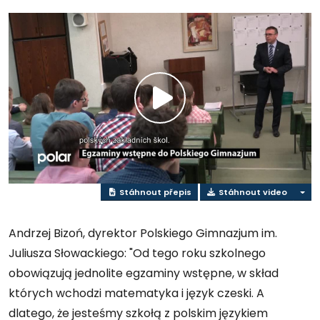
Přehrát
video
Stáhnout přepis
Stáhnout video
Andrzej Bizoń, dyrektor Polskiego Gimnazjum im.
Juliusza Słowackiego: "Od tego roku szkolnego
obowiązują jednolite egzaminy wstępne, w skład
których wchodzi matematyka i język czeski. A
dlatego, że jesteśmy szkołą z polskim językiem