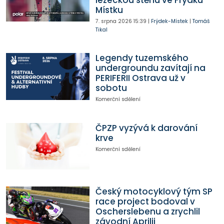
Místku
7. srpna 2026
15:39
|
Frýdek-Místek
|
Tomáš
Tikal
Legendy tuzemského
undergroundu zavítají na
PERIFERII Ostrava už v
sobotu
Komerční sdělení
ČPZP vyzývá k darování
krve
Komerční sdělení
Český motocyklový tým SP
race project bodoval v
Oscherslebenu a zrychlil
závodní Aprilii