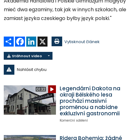
Akademia Handlowa i Polskie Gimnazjum mogłyby
mieć dwa egzaminy, tak jak w innych szkołach, ale
zamiast języka czeskiego byłby język polski."
Sdílet
Facebook
LinkedIn
X
Vytisknout článek
Stáhnout video
Nahlásit chybu
Legendární Dakota na
01:32
okraji Bělského lesa
prochází masivní
proměnou a nabídne
exkluzivní gastronomii
Komerční sdělení
Ridera Bohemia: žádné