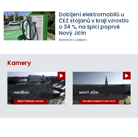
Dobíjení elektromobilů u
ČEZ stojanů v kraji vzrostlo
o 34 %, na špici poprvé
Nový Jičín
Komerční sdělení
Kamery
HAVÍŘOV
NOVÝ JIČÍN
NÁMĚSTÍ REPUBLIKY, HAVÍŘOV
MASARYKOVO NÁMĚSTÍ, NOVÝ JIČÍN