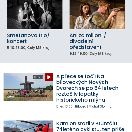
Smetanovo trio/
Ani za milion! /
koncert
divadelní
představení
5.10.
18:00
, Celý MS kraj
9.12.
19:00
, Celý MS kraj
A přece se točí! Na
01:20
bíloveckých Nových
Dvorech se po 84 letech
roztočily lopatky
historického mlýna
Dnes
13:00
|
Bílovec
|
Michal Slonina
Kamion srazil v Bruntálu
74letého cyklistu, ten přišel