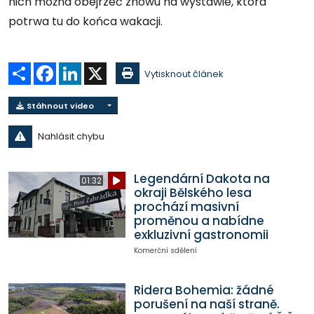
nich można obejrzeć znowu na wystawie, która
potrwa tu do końca wakacji.
Sdílet
Facebook
LinkedIn
X
Vytisknout článek
Stáhnout video
Nahlásit chybu
Legendární Dakota na
01:32
okraji Bělského lesa
prochází masivní
proměnou a nabídne
exkluzivní gastronomii
Komerční sdělení
Ridera Bohemia: žádné
porušení na naší straně.