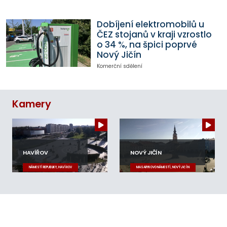
Dobíjení elektromobilů u
ČEZ stojanů v kraji vzrostlo
o 34 %, na špici poprvé
Nový Jičín
Komerční sdělení
Kamery
HAVÍŘOV
NOVÝ JIČÍN
NÁMĚSTÍ REPUBLIKY, HAVÍŘOV
MASARYKOVO NÁMĚSTÍ, NOVÝ JIČÍN