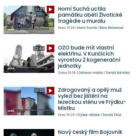
Horní Suchá uctila
01:37
památku obětí Životické
tragédie u muralu
Dnes
10:24
|
Horní Suchá
|
Bára Kelnerová
OZO bude mít vlastní
02:44
elektřinu. V Kunčicích
vyrostou 2 kogenerační
jednotky
Včera
10:06
|
Ostrava-město
|
Tomáš Kořistka
Zdrogovaný a opilý muž
01:20
vylezl bez jištění na
lezeckou stěnu ve Frýdku-
Místku
Dnes
15:39
|
Frýdek-Místek
|
Tomáš Tikal
Nový český film Bojovník