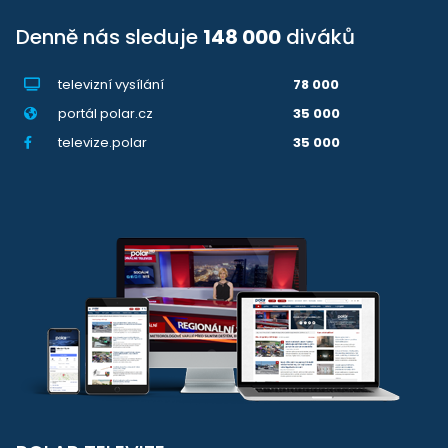
Denně nás sleduje
148 000
diváků
televizní vysílání
78 000
portál polar.cz
35 000
televize.polar
35 000