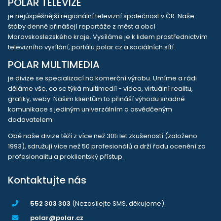
POLAR TELEVIZE
je nejúspěšnější regionální televizní společnost v ČR. Naše
štáby denně přinášejí reportáže z měst a obcí
Moravskoslezského kraje. Vysíláme je k lidem prostřednictvím
televizního vysílání, portálu polar.cz a sociálních sítí.
POLAR MULTIMEDIA
je divize se specializací na komerční výrobu. Umíme a rádi
děláme vše, co se týká multimedií - videa, virtuální realitu,
grafiky, weby. Našim klientům to přináší výhodu snadné
komunikace s jediným univerzálním a osvědčeným
dodavatelem.
Obě naše divize těží z více než 30ti let zkušeností (založeno
1993), sdružují více než 50 profesionálů a drží řadu ocenění za
profesionalitu a proklientský přístup.
Kontaktujte nás
552 303 303
(Nezasílejte SMS, děkujeme)
polar@polar.cz