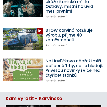
ukáže ikonická místa
Ostravy, místní ho uvidí
mezi prvními
Komerční sdělení
STOW Karviná rozšiřuje
05:00
výrobu, přijme 40
zaměstnanců
Komerční sdělení
Na Havlíčkovo nábřeží míří
oblíbené Trhy, co se hledají.
Přivezou novinky i více než
čtyřicet stánků
Komerční sdělení
Kam vyrazit - Karvinsko