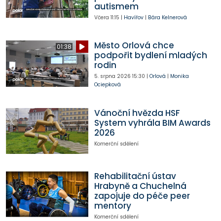
autismem
Včera
11:15
|
Havířov
|
Bára Kelnerová
Město Orlová chce
01:38
podpořit bydlení mladých
rodin
5. srpna 2026
15:30
|
Orlová
|
Monika
Ociepková
Vánoční hvězda HSF
System vyhrála BIM Awards
2026
Komerční sdělení
Rehabilitační ústav
Hrabyně a Chuchelná
zapojuje do péče peer
mentory
Komerční sdělení