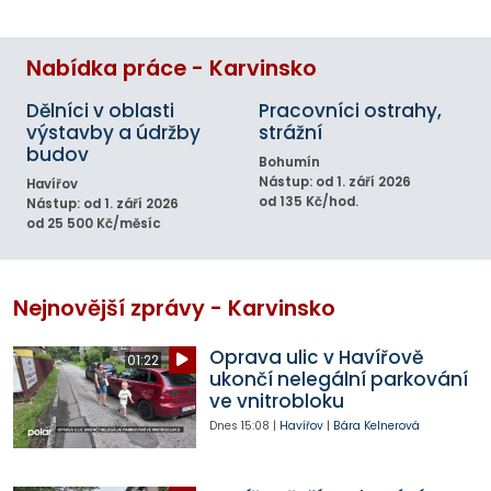
Nabídka práce - Karvinsko
Dělníci v oblasti
Pracovníci ostrahy,
výstavby a údržby
strážní
budov
Bohumín
Nástup: od 1. září 2026
Havířov
od 135 Kč/hod.
Nástup: od 1. září 2026
od 25 500 Kč/měsíc
Nejnovější zprávy - Karvinsko
Oprava ulic v Havířově
01:22
ukončí nelegální parkování
ve vnitrobloku
Dnes
15:08
|
Havířov
|
Bára Kelnerová