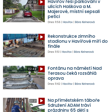
Havířov řeší parkování v
02:38
ulicích Haškova a M.
Majerové, místní sepsali
petici
Dnes
11:56
|
Havířov
|
Bára Kelnerová
Rekonstrukce zimního
03:00
stadionu v Havířově míří do
finále
Dnes
11:51
|
Havířov
|
Bára Kelnerová
Fontánu na náměstí Nad
02:43
Terasou čeká rozsáhlá
oprava
Dnes
11:42
|
Havířov
|
Bára Kelnerová
Na příměstském táboře
01:21
Sdružení ADAM tráví
prázdniny 65 dětí s