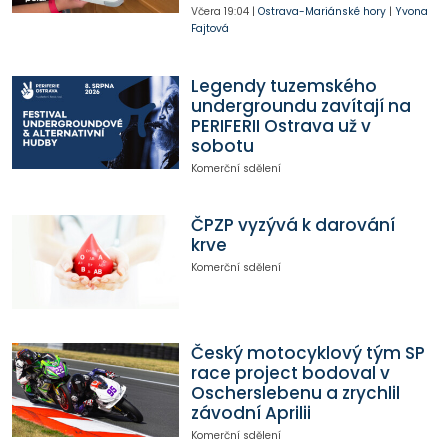
Včera
19:04
|
Ostrava-Mariánské hory
|
Yvona
Fajtová
Legendy tuzemského
undergroundu zavítají na
PERIFERII Ostrava už v
sobotu
Komerční sdělení
ČPZP vyzývá k darování
krve
Komerční sdělení
Český motocyklový tým SP
race project bodoval v
Oscherslebenu a zrychlil
závodní Aprilii
Komerční sdělení