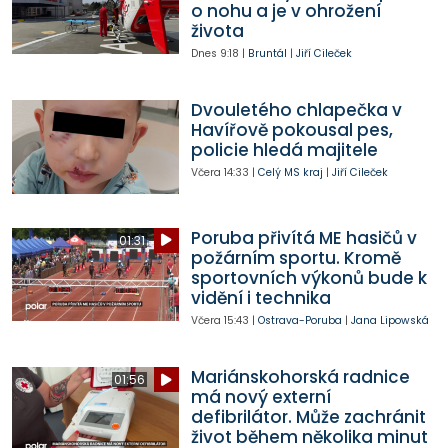
o nohu a je v ohrožení
života
Dnes
9:18
|
Bruntál
|
Jiří Cileček
Dvouletého chlapečka v
Havířově pokousal pes,
policie hledá majitele
Včera
14:33
|
Celý MS kraj
|
Jiří Cileček
Poruba přivítá ME hasičů v
01:31
požárním sportu. Kromě
sportovních výkonů bude k
vidění i technika
Včera
15:43
|
Ostrava-Poruba
|
Jana Lipowská
Mariánskohorská radnice
01:56
má nový externí
defibrilátor. Může zachránit
život během několika minut