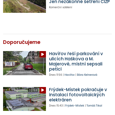
Jen nezákonné šetření ČIŽP
Komerční sdělení
Doporučujeme
Havířov řeší parkování v
02:38
ulicích Haškova a M.
Majerové, místní sepsali
petici
Dnes
11:56
|
Havířov
|
Bára Kelnerová
Frýdek-Místek pokračuje v
02:53
instalaci fotovoltaických
elektráren
Dnes
15:43
|
Frýdek-Místek
|
Tomáš Tikal