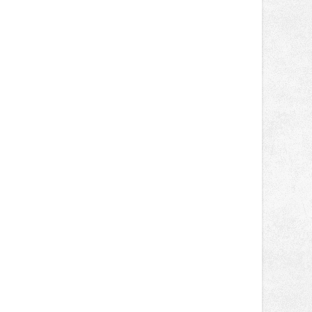
lokálních výrobků. Trhy, co se hledají
tentokrát nabídnou více než čtyřicet
pečlivě vybraných stánků s kvalitní
gastronomií, farmářskými produkty,
designem i řemeslnou tvorbou.
Návštěvníci se mohou těšit nejen na
oblíbené stálice, ale také na řadu
novinek, které v Ostravě běžně
nepotkají.