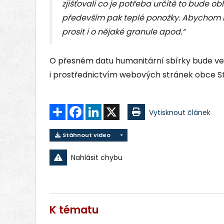
zjišťovali co je potřeba určitě to bude o
především pak teplé ponožky. Abychom 
prosit i o nějaké granule apod.“
O přesném datu humanitární sbírky bude ve
i prostřednictvím webových stránek obce S
Sdílet
Facebook
LinkedIn
X
Vytisknout článek
Stáhnout video
Nahlásit chybu
K tématu