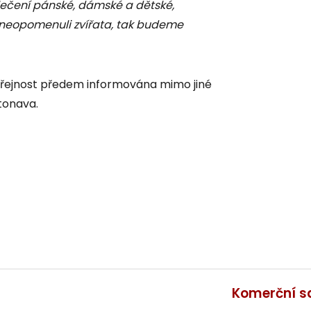
blečení pánské, dámské a dětské,
neopomenuli zvířata, tak budeme
řejnost předem informována mimo jiné
tonava.
Komerční s