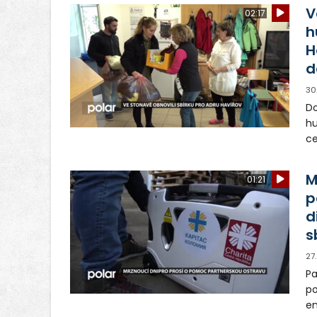
V
02:17
h
H
d
30
Do
hu
ce
se
M
01:21
p
d
s
27
Pa
po
en