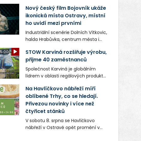
Nový český film Bojovník ukáže
ikonická místa Ostravy, místní
ho uvidí mezi prvními
Industriální scenérie Dolních Vítkovic,
halda Hrabůvka, centrum města i
další ikonická místa Ostravy se objeví
STOW Karviná rozšiřuje výrobu,
5:00
v novém filmu Bojovník, který vstoupí
přijme 40 zaměstnanců
do kin už 13. srpna. Režiséři Vojtěch
Frič a Tomáš Dianiška si
Společnost Karviná je globálním
moravskoslezskou metropoli
lídrem v oblasti regálových produktů
nevybrali náhodou – její syrová
a systémů, stabilním
atmosféra se stala přirozenou
Na Havlíčkovo nábřeží míří
zaměstnavatelem na Karvinsku a
součástí příběhu bývalého
oblíbené Trhy, co se hledají.
firmou s obrovským potenciálem.
boxerského šampiona Hoffa (Milan
Přivezou novinky i více než
Ondrík), jenž se po letech vrací do
čtyřicet stánků
světa vrcholových zápasů, tentokrát
V sobotu 8. srpna se Havlíčkovo
v MMA.
nábřeží v Ostravě opět promění v
místo plné vůní, chutí a poctivých