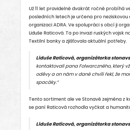
Už 11 let pravidelně dvakrát ročně probíhá 
posledních letech je určena pro neziskovou 
organizaci ADRA. Ve spolupráci s obcí ji org
Liduše Raticová. Ta po invazi ruských vojsk 
Textilní banky a zjišťovala aktuální potřeby.
Liduše Raticová, organizátorka stonav
kontaktovali pana Folwarczného, který v
oděvy a on nám v dané chvíli řekl, že 
spacáky.“
Tento sortiment ale ve Stonavě zejména z k
se paní Raticová rozhodla vyčkat a humanit
Liduše Raticová, organizátorka stonav