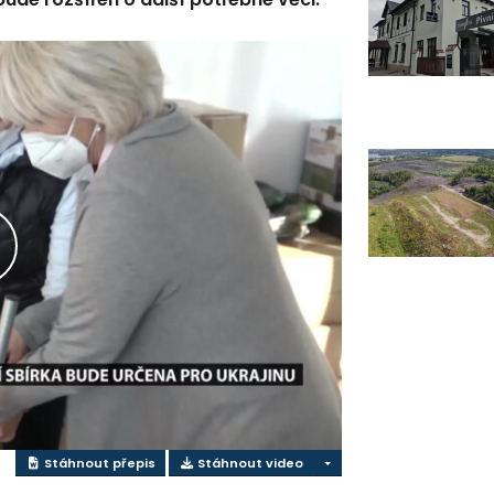
řehrát
ideo
Stáhnout přepis
Stáhnout video