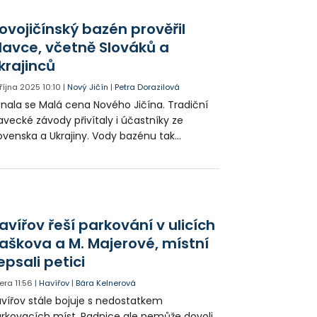
yvatelé bez tepla a elektřiny. Ostrava proto
olečně s Diecézní charitou ostravsko-
ovojičínský bazén prověřil
avskou uspořádala sbírku na nákup
lavce, včetně Slováků a
ektrocentrál a nabíjecích stanic.
krajinců
 října 2025
10:10
|
Nový Jičín
|
Petra Dorazilová
nala se Malá cena Nového Jičína. Tradiční
avecké závody přivítaly i účastníky ze
ovenska a Ukrajiny. Vody bazénu tak
olávalo na tři sta plavců.
avířov řeší parkování v ulicích
aškova a M. Majerové, místní
epsali petici
era
11:56
|
Havířov
|
Bára Kelnerová
vířov stále bojuje s nedostatkem
rkovacích míst. Radnice ale nemůže dovoli,