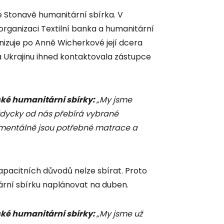
ve Stonavě humanitární sbírka. V
organizaci Textilní banka a humanitární
anizuje po Anně Wicherkové její dcera
na Ukrajinu ihned kontaktovala zástupce
ské humanitární sbírky:
„My jsme
ždycky od nás přebírá vybrané
momentálně jsou potřebné matrace a
apacitních důvodů nelze sbírat. Proto
ární sbírku naplánovat na duben.
ské humanitární sbírky:
„My jsme už