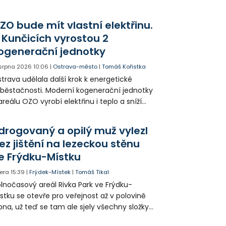
votice Sobě za zpřístupnění informací o
agédii prostřednictvím QR kódů u
ZO bude mít vlastní elektřinu.
amátníků.
 Kunčicích vyrostou 2
ogenerační jednotky
 srpna 2026
10:06
|
Ostrava-město
|
Tomáš Kořistka
trava udělala další krok k energetické
běstačnosti. Moderní kogenerační jednotky
areálu OZO vyrobí elektřinu i teplo a sníží
klady i emise. Malou elektrárnu postaví
olia přímo v Kunčicích.
drogovaný a opilý muž vylezl
ez jištění na lezeckou stěnu
e Frýdku-Místku
era
15:39
|
Frýdek-Místek
|
Tomáš Tikal
lnočasový areál Rivka Park ve Frýdku-
stku se otevře pro veřejnost až v polovině
pna, už teď se tam ale sjely všechny složky
áchranného systému. Důvodem bylo