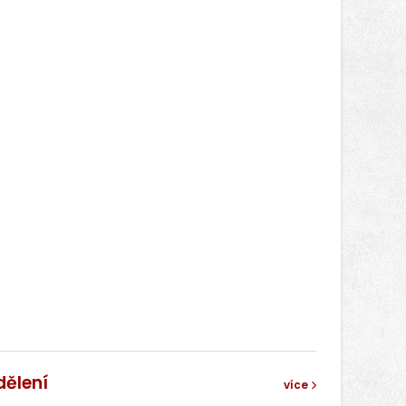
dělení
více