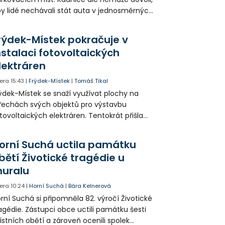
y lidé nechávali stát auta v jednosměrných
icích, kde nezbývá místo pro průjezd IZS.
tuace se teď řeší v jednom vnitrobloku, kde
rýdek-Místek pokračuje v
 někteří obyvatelé rozhodli sepsat petici.
nstalaci fotovoltaických
lektráren
era
15:43
|
Frýdek-Místek
|
Tomáš Tikal
ýdek-Místek se snaží využívat plochy na
řechách svých objektů pro výstavbu
tovoltaických elektráren. Tentokrát přišla
da na 11. Základní školu ve Frýdku.
orní Suchá uctila památku
bětí Životické tragédie u
uralu
era
10:24
|
Horní Suchá
|
Bára Kelnerová
rní Suchá si připomněla 82. výročí Životické
agédie. Zástupci obce uctili památku šesti
stních obětí a zároveň ocenili spolek