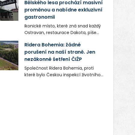
Bělského lesa prochází masivní
proměnou a nabídne exkluzivní
gastronomii
Ikonické místo, které zná snad každý
Ostravan, restaurace Dakota, píše
novou kapitolu. Silná mateřská
Ridera Bohemia: žádné
společnost Dang Investment Group
porušení na naší straně. Jen
s.r.o. investuje do projektu přes 50
nezákonné šetření ČIŽP
milionů korun. Cílem je přinést
Ostravě dva špičkové gastronomické
Společnost Ridera Bohemia, proti
koncepty, které v regionu dosud
které bylo Českou inspekcí životního
chyběly, luxusní středomořskou
prostředí (ČIŽP) čtyři roky vedeno
kuchyni a autentickou asijskou
vykonstruované řízení, při realizaci
gastronomii.
OVS na heřmanické haldě
postupovala v souladu se zákonem a
zadáním státního podniku DIAMO a v
této souvislosti nelze hovořit o
žádném odpadu. Ridera od počátku
označovala řízení ČIŽP za nezákonné
a domáhala se práva na spravedlivý