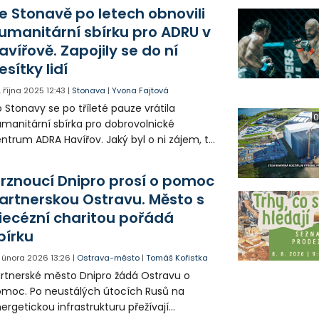
e Stonavě po letech obnovili
umanitární sbírku pro ADRU v
avířově. Zapojily se do ní
esítky lidí
. října 2025
12:43
|
Stonava
|
Yvona Fajtová
 Stonavy se po tříleté pauze vrátila
0
manitární sbírka pro dobrovolnické
ntrum ADRA Havířov. Jaký byl o ni zájem, to
 dozvíte v následující reportáži.
rznoucí Dnipro prosí o pomoc
artnerskou Ostravu. Město s
iecézní charitou pořádá
bírku
. února 2026
13:26
|
Ostrava-město
|
Tomáš Kořistka
rtnerské město Dnipro žádá Ostravu o
moc. Po neustálých útocích Rusů na
ergetickou infrastrukturu přežívají