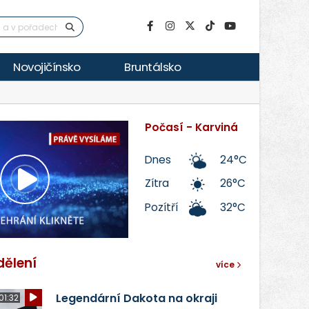
Novojičínsko
Bruntálsko
Počasí - Karviná
Dnes
24°C
Zítra
26°C
Přehrát
Pozítří
32°C
video
dělení
více
Legendární Dakota na okraji
01:32