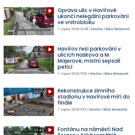
Oprava ulic v Havířově
01:22
ukončí nelegální parkování
ve vnitrobloku
7. srpna 2026
15:08
|
Havířov
|
Bára Kelnerová
Havířov řeší parkování v
02:38
ulicích Haškova a M.
Majerové, místní sepsali
petici
7. srpna 2026
11:56
|
Havířov
|
Bára Kelnerová
Rekonstrukce zimního
03:00
stadionu v Havířově míří do
finále
7. srpna 2026
11:51
|
Havířov
|
Bára Kelnerová
Fontánu na náměstí Nad
02:43