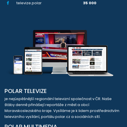
televize.polar
35 000
POLAR TELEVIZE
je nejúspěšnější regionální televizní společnost v ČR. Naše
štáby denně přinášejí reportáže z měst a obcí
Moravskoslezského kraje. Vysíláme je k lidem prostřednictvím
televizního vysílání, portálu polar.cz a sociálních sítí.
POLAR MULTIMEDIA