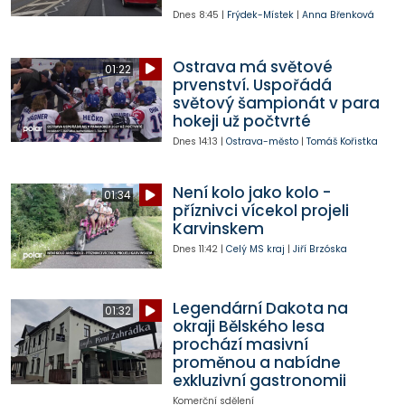
Dnes
8:45
|
Frýdek-Místek
|
Anna Břenková
Ostrava má světové
01:22
prvenství. Uspořádá
světový šampionát v para
hokeji už počtvrté
Dnes
14:13
|
Ostrava-město
|
Tomáš Kořistka
Není kolo jako kolo -
01:34
příznivci vícekol projeli
Karvinskem
Dnes
11:42
|
Celý MS kraj
|
Jiří Brzóska
Legendární Dakota na
01:32
okraji Bělského lesa
prochází masivní
proměnou a nabídne
exkluzivní gastronomii
Komerční sdělení