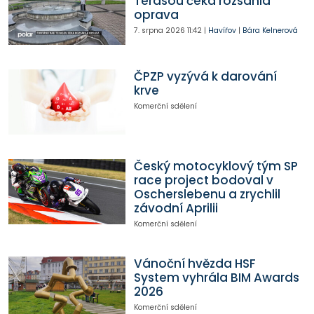
Terasou čeká rozsáhlá
oprava
7. srpna 2026
11:42
|
Havířov
|
Bára Kelnerová
ČPZP vyzývá k darování
krve
Komerční sdělení
Český motocyklový tým SP
race project bodoval v
Oscherslebenu a zrychlil
závodní Aprilii
Komerční sdělení
Vánoční hvězda HSF
System vyhrála BIM Awards
2026
Komerční sdělení