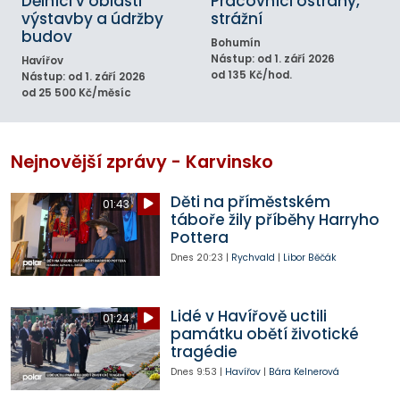
Dělníci v oblasti
Pracovníci ostrahy,
výstavby a údržby
strážní
budov
Bohumín
Nástup: od 1. září 2026
Havířov
od 135 Kč/hod.
Nástup: od 1. září 2026
od 25 500 Kč/měsíc
Nejnovější zprávy - Karvinsko
Děti na příměstském
01:43
táboře žily příběhy Harryho
Pottera
Dnes
20:23
|
Rychvald
|
Libor Běčák
Lidé v Havířově uctili
01:24
památku obětí životické
tragédie
Dnes
9:53
|
Havířov
|
Bára Kelnerová