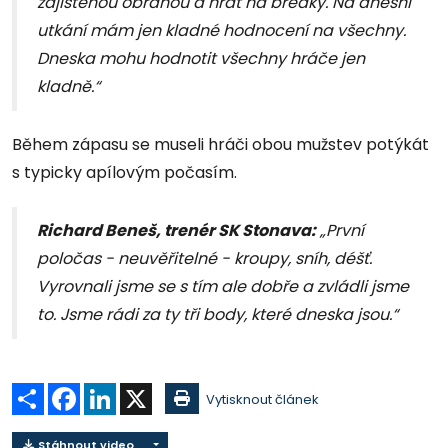
zajištěnou obranou a hrát na breaky. Na dnešní
utkání mám jen kladné hodnocení na všechny.
Dneska mohu hodnotit všechny hráče jen
kladně.“
Během zápasu se museli hráči obou mužstev potýkát
s typicky apílovým počasím.
Richard Beneš, trenér SK Stonava:
„První
poločas - neuvěřitelné - kroupy, sníh, déšť.
Vyrovnali jsme se s tím ale dobře a zvládli jsme
to. Jsme rádi za ty tři body, které dneska jsou.“
Sdílet
Facebook
LinkedIn
X
Vytisknout článek
Stáhnout video