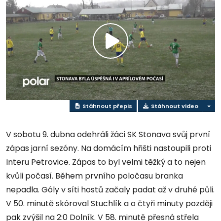
Přehrát
video
Stáhnout přepis
Stáhnout video
V sobotu 9. dubna odehráli žáci SK Stonava svůj první
zápas jarní sezóny. Na domácím hřišti nastoupili proti
Interu Petrovice. Zápas to byl velmi těžký a to nejen
kvůli počasí. Během prvního poločasu branka
nepadla. Góly v síti hostů začaly padat až v druhé půli.
V 50. minutě skóroval Stuchlík a o čtyři minuty později
pak zvýšil na 2:0 Dolník. V 58. minutě přesná střela