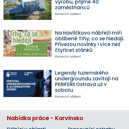
výrobu, přijme 40
zaměstnanců
Komerční sdělení
Na Havlíčkovo nábřeží míří
oblíbené Trhy, co se hledají.
Přivezou novinky i více než
čtyřicet stánků
Komerční sdělení
Legendy tuzemského
undergroundu zavítají na
PERIFERII Ostrava už v
sobotu
Komerční sdělení
Nabídka práce - Karvinsko