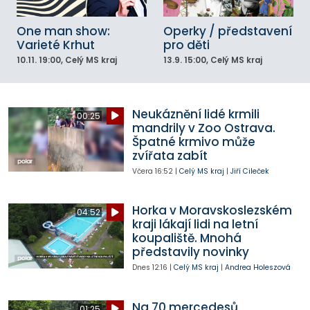
One man show:
Operky / představení
Varieté Krhut
pro děti
10.11.
19:00
, Celý MS kraj
13.9.
15:00
, Celý MS kraj
Neukáznění lidé krmili
00:25
mandrily v Zoo Ostrava.
Špatné krmivo může
zvířata zabít
Včera
16:52
|
Celý MS kraj
|
Jiří Cileček
Horka v Moravskoslezském
04:52
kraji lákají lidi na letní
koupaliště. Mnohá
představily novinky
Dnes
12:16
|
Celý MS kraj
|
Andrea Holeszová
Na 70 mercedesů
01:25