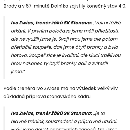
Brody a v 67. minutě Dolníka zajistily konečný stav 4:0.
Ivo Zwias, trenér žáků SK Stonava:
„Velmi těžké
utkání. V prvním poločase jsme měli příležitosti,
ale nevyužili jsme je. Svoji hrou jsme ale potom
přetlačili soupeře, dali jsme čtyři branky a bylo
hotovo. Soupeř sice je kvalitní, ale kluci trpělivou
hrou nakonec ty čtyři branky dali a zvítězili
jsme.“
Podle trenéra Ivo Zwiase má na výsledek velký vliv
důkladná příprava stonavského kádru.
Ivo Zwias, trenér žáků SK Stonava:
„je to
hlavně trénink, soustředění a přípravná utkání.
Hráli jsme devět přípravných zápasů, tzn. jsme