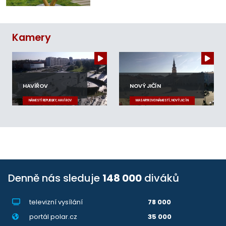
Kamery
HAVÍŘOV
NOVÝ JIČÍN
NÁMĚSTÍ REPUBLIKY, HAVÍŘOV
MASARYKOVO NÁMĚSTÍ, NOVÝ JIČÍN
Denně nás sleduje
148 000
diváků
televizní vysílání
78 000
portál polar.cz
35 000