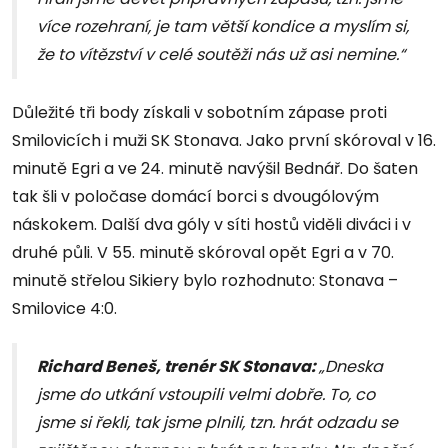
více rozehraní, je tam větší kondice a myslím si,
že to vítězství v celé soutěži nás už asi nemine.“
Důležité tři body získali v sobotním zápase proti
Smilovicích i muži SK Stonava. Jako první skóroval v 16.
minutě Egri a ve 24. minutě navýšil Bednář. Do šaten
tak šli v poločase domácí borci s dvougólovým
náskokem. Další dva góly v síti hostů viděli diváci i v
druhé půli. V 55. minutě skóroval opět Egri a v 70.
minutě střelou Sikiery bylo rozhodnuto: Stonava –
Smilovice 4:0.
Richard Beneš, trenér SK Stonava:
„Dneska
jsme do utkání vstoupili velmi dobře. To, co
jsme si řekli, tak jsme plnili, tzn. hrát odzadu se