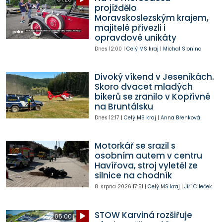
projíždělo
Moravskoslezským krajem,
majitelé přivezli i
opravdové unikáty
Dnes
12:00
|
Celý MS kraj
|
Michal Slonina
Divoký víkend v Jeseníkách.
Skoro dvacet mladých
bikerů se zranilo v Kopřivné
na Bruntálsku
Dnes
12:17
|
Celý MS kraj
|
Anna Břenková
Motorkář se srazil s
osobním autem v centru
Havířova, stroj vyletěl ze
silnice na chodník
8. srpna 2026
17:51
|
Celý MS kraj
|
Jiří Cileček
STOW Karviná rozšiřuje
05:00