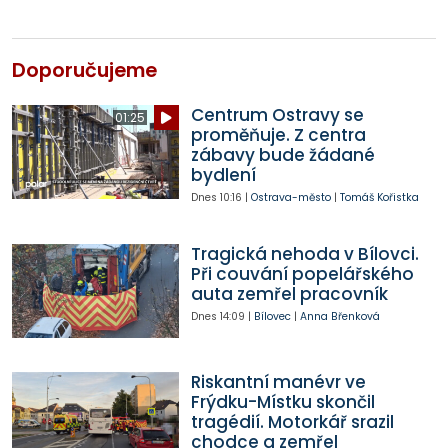
Doporučujeme
Centrum Ostravy se
01:25
proměňuje. Z centra
zábavy bude žádané
bydlení
Dnes
10:16
|
Ostrava-město
|
Tomáš Kořistka
Tragická nehoda v Bílovci.
Při couvání popelářského
auta zemřel pracovník
Dnes
14:09
|
Bílovec
|
Anna Břenková
Riskantní manévr ve
Frýdku-Místku skončil
tragédií. Motorkář srazil
chodce a zemřel