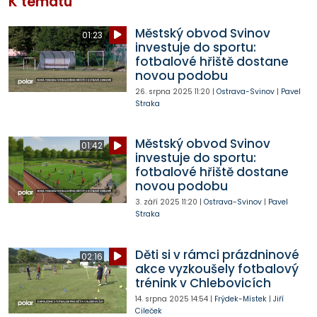
K tématu
Městský obvod Svinov
01:23
investuje do sportu:
fotbalové hřiště dostane
novou podobu
26. srpna 2025
11:20
|
Ostrava-Svinov
|
Pavel
Straka
Městský obvod Svinov
01:42
investuje do sportu:
fotbalové hřiště dostane
novou podobu
3. září 2025
11:20
|
Ostrava-Svinov
|
Pavel
Straka
Děti si v rámci prázdninové
02:16
akce vyzkoušely fotbalový
trénink v Chlebovicích
14. srpna 2025
14:54
|
Frýdek-Místek
|
Jiří
Cileček