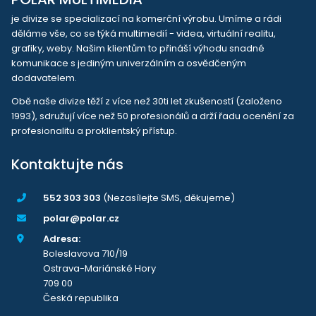
je divize se specializací na komerční výrobu. Umíme a rádi
děláme vše, co se týká multimedií - videa, virtuální realitu,
grafiky, weby. Našim klientům to přináší výhodu snadné
komunikace s jediným univerzálním a osvědčeným
dodavatelem.
Obě naše divize těží z více než 30ti let zkušeností (založeno
1993), sdružují více než 50 profesionálů a drží řadu ocenění za
profesionalitu a proklientský přístup.
Kontaktujte nás
552 303 303
(Nezasílejte SMS, děkujeme)
polar@polar.cz
Adresa:
Boleslavova 710/19
Ostrava-Mariánské Hory
709 00
Česká republika