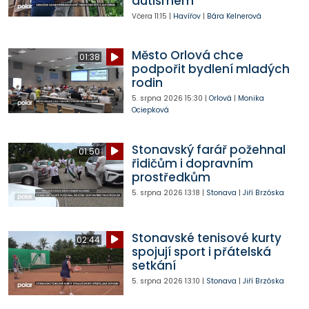
autismem
Včera
11:15
|
Havířov
|
Bára Kelnerová
Město Orlová chce
01:38
podpořit bydlení mladých
rodin
5. srpna 2026
15:30
|
Orlová
|
Monika
Ociepková
Stonavský farář požehnal
01:50
řidičům i dopravním
prostředkům
5. srpna 2026
13:18
|
Stonava
|
Jiří Brzóska
Stonavské tenisové kurty
02:44
spojují sport i přátelská
setkání
5. srpna 2026
13:10
|
Stonava
|
Jiří Brzóska