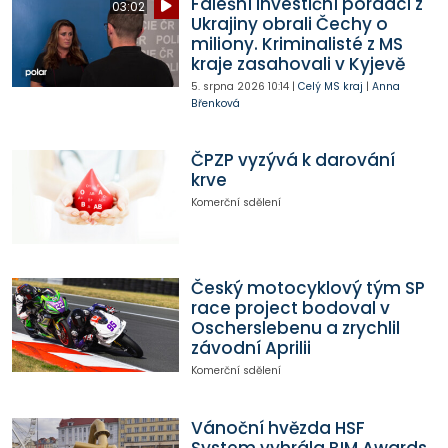
Falešní investiční poradci z
03:02
Ukrajiny obrali Čechy o
miliony. Kriminalisté z MS
kraje zasahovali v Kyjevě
5. srpna 2026
10:14
|
Celý MS kraj
|
Anna
Břenková
ČPZP vyzývá k darování
krve
Komerční sdělení
Český motocyklový tým SP
race project bodoval v
Oscherslebenu a zrychlil
závodní Aprilii
Komerční sdělení
Vánoční hvězda HSF
System vyhrála BIM Awards