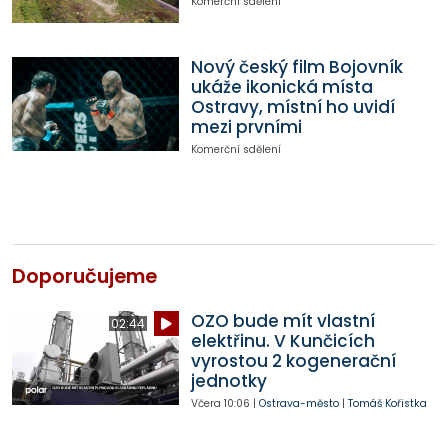
Komerční sdělení
Nový český film Bojovník
ukáže ikonická místa
Ostravy, místní ho uvidí
mezi prvními
Komerční sdělení
Doporučujeme
OZO bude mít vlastní
02:44
elektřinu. V Kunčicích
vyrostou 2 kogenerační
jednotky
Včera
10:06
|
Ostrava-město
|
Tomáš Kořistka