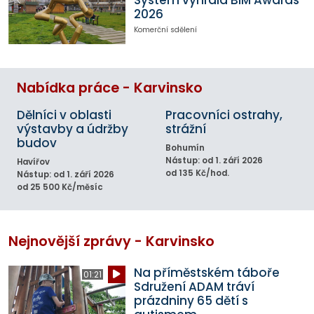
2026
Komerční sdělení
Nabídka práce - Karvinsko
Dělníci v oblasti
Pracovníci ostrahy,
výstavby a údržby
strážní
budov
Bohumín
Nástup: od 1. září 2026
Havířov
od 135 Kč/hod.
Nástup: od 1. září 2026
od 25 500 Kč/měsíc
Nejnovější zprávy - Karvinsko
Na příměstském táboře
01:21
Sdružení ADAM tráví
prázdniny 65 dětí s