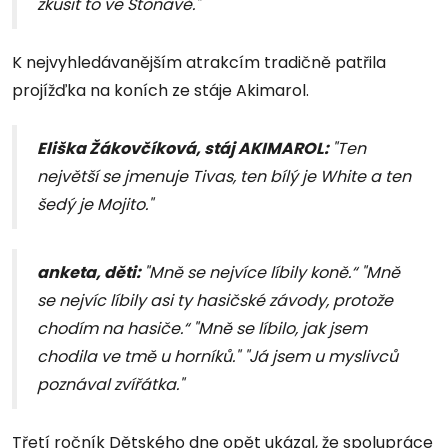
zkusit to ve Stonavě."
K nejvyhledávanějším atrakcím tradičně patřila
projížďka na koních ze stáje Akimarol.
Eliška Žákovčíková, stáj AKIMAROL:
"Ten
největší se jmenuje Tivas, ten bílý je White a
ten
šedý je Mojito."
anketa, děti:
"Mně se nejvíce líbily koně.“ "Mně
se nejvíc líbily asi ty hasičské závody, protože
chodím na hasiče.“ "Mně se líbilo, jak jsem
chodila ve tmě u horníků." "Já jsem u myslivců
poznával zvířátka."
Třetí ročník Dětského dne opět ukázal, že spolupráce