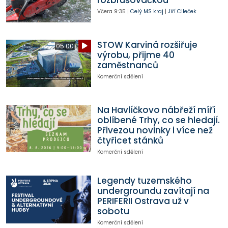
rozbrušovačkou
Včera
9:35
|
Celý MS kraj
|
Jiří Cileček
STOW Karviná rozšiřuje
05:00
výrobu, přijme 40
zaměstnanců
Komerční sdělení
Na Havlíčkovo nábřeží míří
oblíbené Trhy, co se hledají.
Přivezou novinky i více než
čtyřicet stánků
Komerční sdělení
Legendy tuzemského
undergroundu zavítají na
PERIFERII Ostrava už v
sobotu
Komerční sdělení