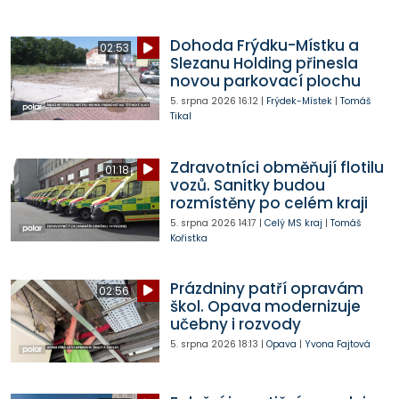
Dohoda Frýdku-Místku a
02:53
Slezanu Holding přinesla
novou parkovací plochu
5. srpna 2026
16:12
|
Frýdek-Místek
|
Tomáš
Tikal
Zdravotníci obměňují flotilu
01:18
vozů. Sanitky budou
rozmístěny po celém kraji
5. srpna 2026
14:17
|
Celý MS kraj
|
Tomáš
Kořistka
Prázdniny patří opravám
02:56
škol. Opava modernizuje
učebny i rozvody
5. srpna 2026
18:13
|
Opava
|
Yvona Fajtová