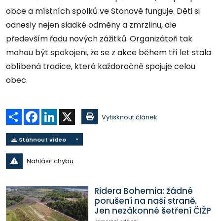
obce a místních spolků ve Stonavě funguje. Děti si
odnesly nejen sladké odměny a zmrzlinu, ale
především řadu nových zážitků. Organizátoři tak
mohou být spokojeni, že se z akce během tří let stala
oblíbená tradice, která každoročně spojuje celou
obec.
Sdílet
Facebook
LinkedIn
X
Vytisknout článek
Stáhnout video
Nahlásit chybu
Ridera Bohemia: žádné
porušení na naší straně.
Jen nezákonné šetření ČIŽP