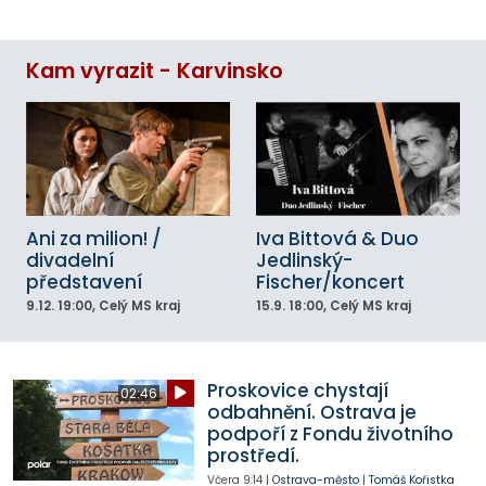
Kam vyrazit - Karvinsko
Ani za milion! /
Iva Bittová & Duo
divadelní
Jedlinský-
představení
Fischer/koncert
9.12.
19:00
, Celý MS kraj
15.9.
18:00
, Celý MS kraj
Proskovice chystají
02:46
odbahnění. Ostrava je
podpoří z Fondu životního
prostředí.
Včera
9:14
|
Ostrava-město
|
Tomáš Kořistka