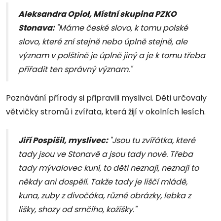
Aleksandra Opioł, Místní skupina PZKO
Stonava:
"Máme české slovo, k tomu polské
slovo, které zní stejně nebo úplně stejně, ale
význam v polštině je úplně jiný a je k tomu třeba
přiřadit ten správný význam."
Poznávání přírody si připravili myslivci. Děti určovaly
větvičky stromů i zvířata, která žijí v okolních lesích.
Jiří Pospíšil, myslivec:
"Jsou tu zvířátka, které
tady jsou ve Stonavě a jsou tady nové. Třeba
tady mývalovec kuní, to děti neznají, neznají to
někdy ani dospělí. Takže tady je liščí mládě,
kuna, zuby z divočáka, různé obrázky, lebka z
lišky, shozy od srnčího, kožíšky."