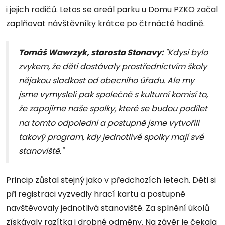
i jejich rodičů. Letos se areál parku u Domu PZKO začal
zaplňovat návštěvníky krátce po čtrnácté hodině.
Tomáš Wawrzyk, starosta Stonavy:
"Kdysi bylo
zvykem, že děti dostávaly prostřednictvím školy
nějakou sladkost od obecního úřadu. Ale my
jsme vymysleli pak společně s kulturní komisí to,
že zapojíme naše spolky, které se budou podílet
na tomto odpoledni a postupně jsme vytvořili
takový program, kdy jednotlivé spolky mají své
stanoviště."
Princip zůstal stejný jako v předchozích letech. Děti si
při registraci vyzvedly hrací kartu a postupně
navštěvovaly jednotlivá stanoviště. Za splnění úkolů
získávaly razítka i drobné odměny. Na závěr je čekala