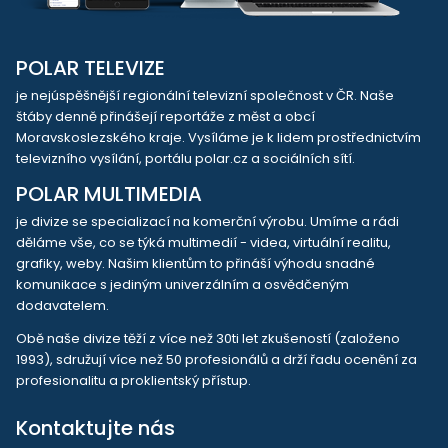
POLAR TELEVIZE
je nejúspěšnější regionální televizní společnost v ČR. Naše
štáby denně přinášejí reportáže z měst a obcí
Moravskoslezského kraje. Vysíláme je k lidem prostřednictvím
televizního vysílání, portálu polar.cz a sociálních sítí.
POLAR MULTIMEDIA
je divize se specializací na komerční výrobu. Umíme a rádi
děláme vše, co se týká multimedií - videa, virtuální realitu,
grafiky, weby. Našim klientům to přináší výhodu snadné
komunikace s jediným univerzálním a osvědčeným
dodavatelem.
Obě naše divize těží z více než 30ti let zkušeností (založeno
1993), sdružují více než 50 profesionálů a drží řadu ocenění za
profesionalitu a proklientský přístup.
Kontaktujte nás