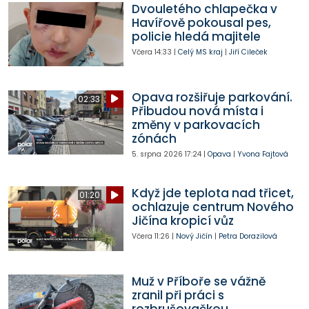
Dvouletého chlapečka v
Havířově pokousal pes,
policie hledá majitele
Včera
14:33
|
Celý MS kraj
|
Jiří Cileček
Opava rozšiřuje parkování.
02:33
Přibudou nová místa i
změny v parkovacích
zónách
5. srpna 2026
17:24
|
Opava
|
Yvona Fajtová
Když jde teplota nad třicet,
01:20
ochlazuje centrum Nového
Jičína kropicí vůz
Včera
11:26
|
Nový Jičín
|
Petra Dorazilová
Muž v Příboře se vážně
zranil při práci s