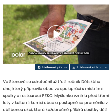
Přehrát
video
Stáhnout přepis
Stáhnout video
Ve Stonavě se uskutečnil už třetí ročník Dětského
dne, který připravila obec ve spolupráci s místními
spolky a restaurací PZKO. Myšlenka vznikla před třemi
lety v kulturní komisi obce a postupně se proměnila v
oblíbenou akci, která každoročně přiláká desítky dětí