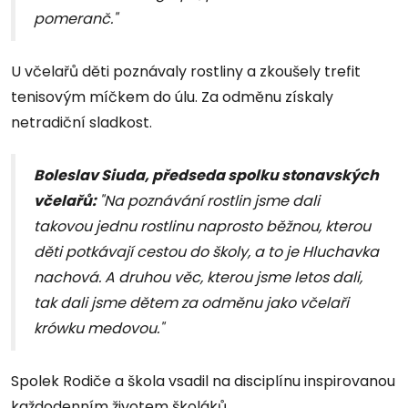
pomeranč."
U včelařů děti poznávaly rostliny a zkoušely trefit
tenisovým míčkem do úlu. Za odměnu získaly
netradiční sladkost.
Boleslav Siuda, předseda spolku stonavských
včelařů:
"Na poznávání rostlin jsme dali
takovou jednu rostlinu naprosto běžnou, kterou
děti potkávají cestou do školy, a to je Hluchavka
nachová. A druhou věc, kterou jsme letos dali,
tak dali jsme dětem za odměnu jako včelaři
krówku medovou."
Spolek Rodiče a škola vsadil na disciplínu inspirovanou
každodenním životem školáků.