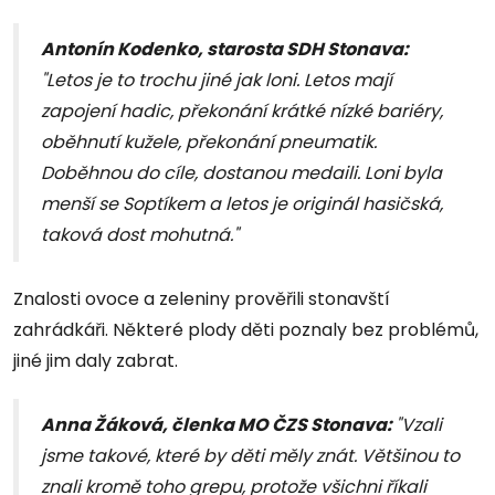
Antonín Kodenko, starosta SDH Stonava:
"Letos je to trochu jiné jak loni. Letos mají
zapojení hadic, překonání krátké nízké bariéry,
oběhnutí kužele, překonání pneumatik.
Doběhnou do cíle, dostanou medaili. Loni byla
menší se Soptíkem a letos je originál hasičská,
taková dost mohutná."
Znalosti ovoce a zeleniny prověřili stonavští
zahrádkáři. Některé plody děti poznaly bez problémů,
jiné jim daly zabrat.
Anna Žáková, členka MO ČZS Stonava:
"Vzali
jsme takové, které by děti měly znát. Většinou to
znali kromě toho grepu, protože všichni říkali