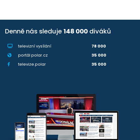
Denně nás sleduje
148 000
diváků
televizní vysílání
78 000
portál polar.cz
35 000
televize.polar
35 000