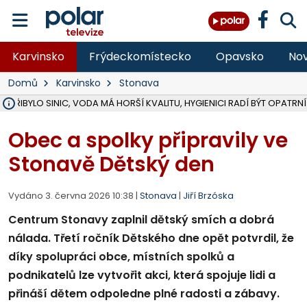
Karvinsko
Frýdeckomístecko
Opavsko
Nov
Domů
Karvinsko
Stonava
Ě PŘIBYLO SINIC, VODA MÁ HORŠÍ KVALITU, HYGIENICI RADÍ BÝT OPATRNÍ
ÚOHS DAL ZÁTORU POKUTU 100 000 ZA CHYBY V ZAKÁZCE NA OBN
AREÁL LODIČEK V KARVINÉ SE PŘIPRAVUJE NA VELKOU REKONSTRUKC
KARVINÁ ZNÁ BUDOUCÍ PODOBU AREÁLU LODIČKY V PARKU BOŽEN
MORAVSKOSLEZŠTÍ POLICISTÉ ODHALILI MEZINÁRODNÍ GANG PODVO
LÁKALI LIDI NA ZISKY Z KRYPTOMĚN, INFO A VIDEO NA POLAR.CZ
RADNÍ OSTRAVY A POSLANKYNĚ A. HOFFMANNOVÁ ZA PIRÁTY PODA
NA POSTUP MINISTERSTVA ŽIVOTNÍHO PROSTŘEDÍ V KAUZE HALDY 
MUŽ V PŘÍBOŘE SE VÁŽNĚ ZRANIL PŘI PRÁCI S ROZBRUŠOVAČKOU, I
SLEZSKÁ OSTRAVA PŘIPRAVUJE PROJEKTOVOU DOKUMENTACI PRO 
PODEZŘELÝ BALÍČEK ZASTAVIL PROVOZ NA NÁDRAŽÍ VE F-M, ČEKÁ 
CHLAPEČKA (2) V HAVÍŘOVĚ POKOUSAL PES, POLICIE HLEDÁ MAJITEL
MS KRAJ VYBUDUJE ZA 40 MILIONŮ V JABLUNKOVĚ NOVÝ MOST PŘES O
FOTBALISTA LAURI LAINE SE VRACÍ Z BANÍKU OSTRAVA NA PŮL ROK
F-M DOKONČIL VOLNOČASOVÝ AREÁL RIVKA PARK ZA 62 MILIONŮ,
Obec a spolky připravily ve
Stonavě Dětský den
Vydáno 3. června 2026 10:38 |
Stonava
|
Jiří Brzóska
Centrum Stonavy zaplnil dětský smích a dobrá
nálada. Třetí ročník Dětského dne opět potvrdil, že
díky spolupráci obce, místních spolků a
podnikatelů lze vytvořit akci, která spojuje lidi a
přináší dětem odpoledne plné radosti a zábavy.