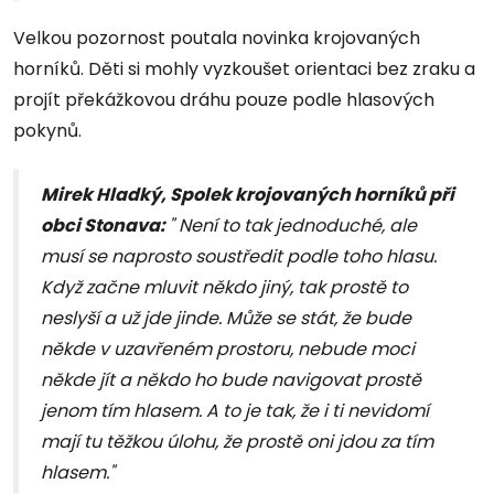
Velkou pozornost poutala novinka krojovaných
horníků. Děti si mohly vyzkoušet orientaci bez zraku a
projít překážkovou dráhu pouze podle hlasových
pokynů.
Mirek Hladký, Spolek krojovaných horníků při
obci Stonava:
" Není to tak jednoduché, ale
musí se naprosto soustředit podle toho hlasu.
Když začne mluvit někdo jiný, tak prostě to
neslyší a už jde jinde. M
ůže se stát, že bude
někde v uzavřeném prostoru, nebude moci
někde jít a někdo ho bude navigovat prostě
jenom tím hlasem. A to je tak, že i ti nevidomí
mají tu těžkou úlohu, že prostě oni jdou za tím
hlasem
.
"