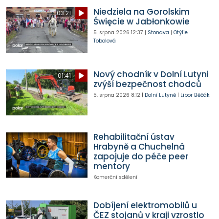
Niedziela na Gorolskim
03:21
Święcie w Jabłonkowie
5. srpna 2026
12:37
|
Stonava
|
Otýlie
Tobolová
Nový chodník v Dolní Lutyni
01:41
zvýší bezpečnost chodců
5. srpna 2026
8:12
|
Dolní Lutyně
|
Libor Běčák
Rehabilitační ústav
Hrabyně a Chuchelná
zapojuje do péče peer
mentory
Komerční sdělení
Dobíjení elektromobilů u
ČEZ stojanů v kraji vzrostlo