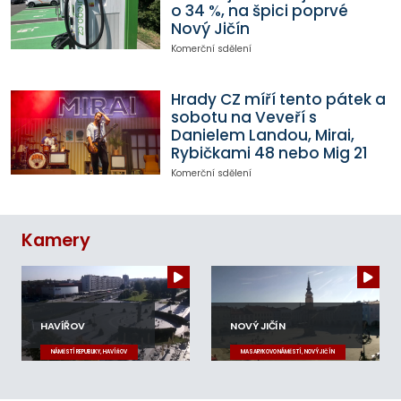
o 34 %, na špici poprvé
Nový Jičín
Komerční sdělení
Hrady CZ míří tento pátek a
sobotu na Veveří s
Danielem Landou, Mirai,
Rybičkami 48 nebo Mig 21
Komerční sdělení
Kamery
HAVÍŘOV
NOVÝ JIČÍN
NÁMĚSTÍ REPUBLIKY, HAVÍŘOV
MASARYKOVO NÁMĚSTÍ, NOVÝ JIČÍN