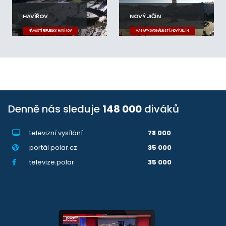
HAVÍŘOV
NOVÝ JIČÍN
NÁMĚSTÍ REPUBLIKY, HAVÍŘOV
MASARYKOVO NÁMĚSTÍ, NOVÝ JIČÍN
Denně nás sleduje
148 000
diváků
televizní vysílání
78 000
portál polar.cz
35 000
televize.polar
35 000