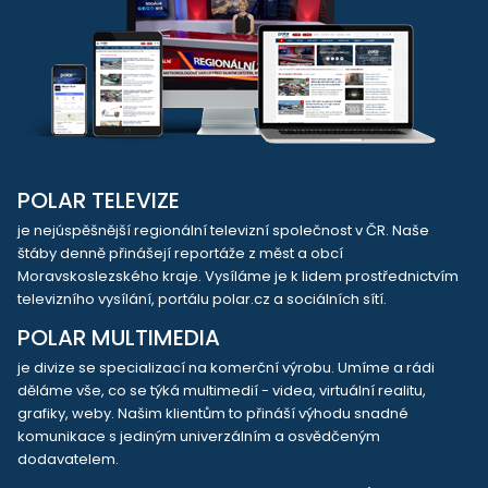
POLAR TELEVIZE
je nejúspěšnější regionální televizní společnost v ČR. Naše
štáby denně přinášejí reportáže z měst a obcí
Moravskoslezského kraje. Vysíláme je k lidem prostřednictvím
televizního vysílání, portálu polar.cz a sociálních sítí.
POLAR MULTIMEDIA
je divize se specializací na komerční výrobu. Umíme a rádi
děláme vše, co se týká multimedií - videa, virtuální realitu,
grafiky, weby. Našim klientům to přináší výhodu snadné
komunikace s jediným univerzálním a osvědčeným
dodavatelem.