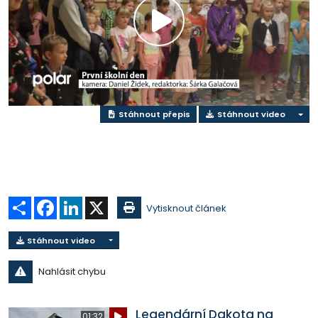
Přehrát
video
Stáhnout přepis
Stáhnout video
Sdílet
Facebook
LinkedIn
X
Vytisknout článek
Stáhnout video
Nahlásit chybu
Legendární Dakota na
01:32