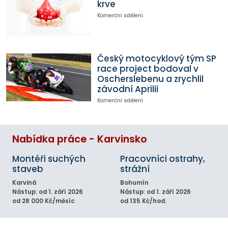
krve
Komerční sdělení
Český motocyklový tým SP
race project bodoval v
Oscherslebenu a zrychlil
závodní Aprilii
Komerční sdělení
Nabídka práce - Karvinsko
Montéři suchých
Pracovníci ostrahy,
staveb
strážní
Karviná
Bohumín
Nástup: od 1. září 2026
Nástup: od 1. září 2026
od 28 000 Kč/měsíc
od 135 Kč/hod.