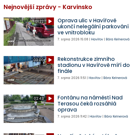
Nejnovější zprávy - Karvinsko
Oprava ulic v Havířově
01:22
ukončí nelegální parkování
ve vnitrobloku
7. srpna 2026
15:08
|
Havířov
|
Bára Kelnerová
Rekonstrukce zimního
03:00
stadionu v Havířově míří do
finále
7. srpna 2026
11:51
|
Havířov
|
Bára Kelnerová
Fontánu na náměstí Nad
02:43
Terasou čeká rozsáhlá
oprava
7. srpna 2026
11:42
|
Havířov
|
Bára Kelnerová