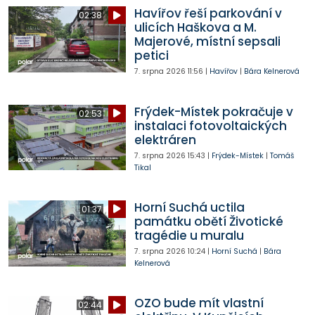
Havířov řeší parkování v
02:38
ulicích Haškova a M.
Majerové, místní sepsali
petici
7. srpna 2026
11:56
|
Havířov
|
Bára Kelnerová
Frýdek-Místek pokračuje v
02:53
instalaci fotovoltaických
elektráren
7. srpna 2026
15:43
|
Frýdek-Místek
|
Tomáš
Tikal
Horní Suchá uctila
01:37
památku obětí Životické
tragédie u muralu
7. srpna 2026
10:24
|
Horní Suchá
|
Bára
Kelnerová
OZO bude mít vlastní
02:44