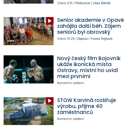
Včera
9:16
|
Palkovice
|
Libor Běčák
Senior akademie v Opavě
02:50
zahájila další běh. Zájem
seniorů byl obrovský
Včera
10:28
|
Opava
|
Yvona Fajtová
Nový český film Bojovník
ukáže ikonická místa
Ostravy, místní ho uvidí
mezi prvními
Komerční sdělení
STOW Karviná rozšiřuje
05:00
výrobu, přijme 40
zaměstnanců
Komerční sdělení