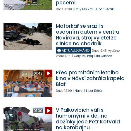
pecemi
Dnes
10:00
|
Celý MS kraj
|
Libor Běčák
Motorkář se srazil s
osobním autem v centru
Havířova, stroj vyletěl ze
silnice na chodník
AKTUALIZOVÁNO
Dnes
9:45
,
vydáno
včera
17:51
|
Celý MS kraj
|
Jiří Cileček
Před promítáním letního
01:42
kina v Návsí zahrála kapela
Blaf
Dnes
12:00
|
Návsí
|
Libor Běčák
V Palkovicích válí s
01:30
humornými videi, na
dožínky jede Petr Kotvald
na kombajnu