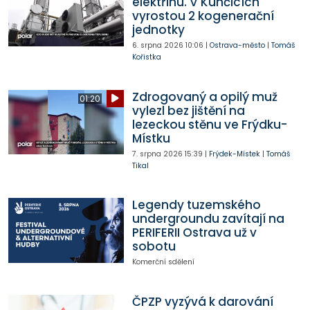
elektřinu. V Kunčicích
vyrostou 2 kogenerační
jednotky
6. srpna 2026
10:06
|
Ostrava-město
|
Tomáš
Kořistka
Zdrogovaný a opilý muž
01:20
vylezl bez jištění na
lezeckou stěnu ve Frýdku-
Místku
7. srpna 2026
15:39
|
Frýdek-Místek
|
Tomáš
Tikal
Legendy tuzemského
undergroundu zavítají na
PERIFERII Ostrava už v
sobotu
Komerční sdělení
ČPZP vyzývá k darování