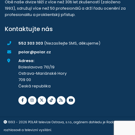
Obě naše divize těží z více než 30ti let zkušeností (založeno
1993), sdružují více než 50 profesionálů a drží řadu ocenění za
profesionalitu a proklientský přístup.
Kontaktujte nás
552 303 303
(Nezasílejte SMS, děkujeme)
polar@polar.cz
Adresa:
Boleslavova 710/19
Ostrava-Mariánské Hory
709 00
Česká republika
1993 - 2026 POLAR televize Ostrava, s.r.o., orgánem dohledu je Rada pro
rozhlasové a televizní vysílání.