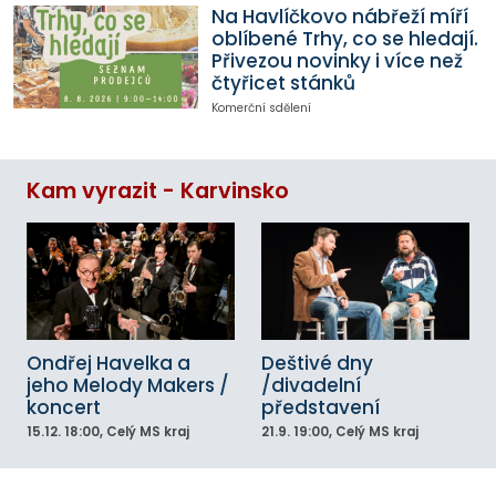
Na Havlíčkovo nábřeží míří
oblíbené Trhy, co se hledají.
Přivezou novinky i více než
čtyřicet stánků
Komerční sdělení
Kam vyrazit - Karvinsko
Ondřej Havelka a
Deštivé dny
jeho Melody Makers /
/divadelní
koncert
představení
15.12.
18:00
, Celý MS kraj
21.9.
19:00
, Celý MS kraj