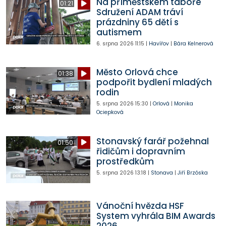
Na příměstském táboře
01:21
Sdružení ADAM tráví
prázdniny 65 dětí s
autismem
6. srpna 2026
11:15
|
Havířov
|
Bára Kelnerová
Město Orlová chce
01:38
podpořit bydlení mladých
rodin
5. srpna 2026
15:30
|
Orlová
|
Monika
Ociepková
Stonavský farář požehnal
01:50
řidičům i dopravním
prostředkům
5. srpna 2026
13:18
|
Stonava
|
Jiří Brzóska
Vánoční hvězda HSF
System vyhrála BIM Awards
2026