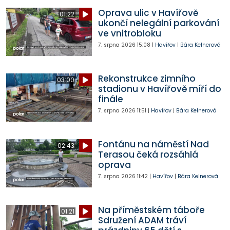
Oprava ulic v Havířově
01:22
ukončí nelegální parkování
ve vnitrobloku
7. srpna 2026
15:08
|
Havířov
|
Bára Kelnerová
Rekonstrukce zimního
03:00
stadionu v Havířově míří do
finále
7. srpna 2026
11:51
|
Havířov
|
Bára Kelnerová
Fontánu na náměstí Nad
02:43
Terasou čeká rozsáhlá
oprava
7. srpna 2026
11:42
|
Havířov
|
Bára Kelnerová
Na příměstském táboře
01:21
Sdružení ADAM tráví