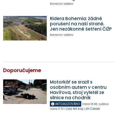
Komerční sdělení
Ridera Bohemia: žádné
porušení na naší straně.
Jen nezákonné šetření ČIŽP
Komerční sdělení
Doporučujeme
Motorkář se srazil s
osobním autem v centru
Havířova, stroj vyletěl ze
silnice na chodník
AKTUALIZOVÁNO
Včera
18:48
,
vydáno
včera
17:51
|
Celý MS kraj
|
Jiří Cileček