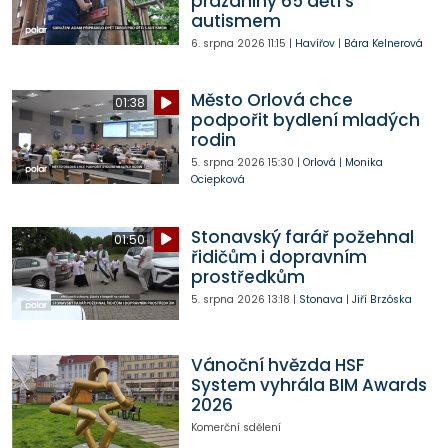
prázdniny 65 dětí s
autismem
6. srpna 2026
11:15
|
Havířov
|
Bára Kelnerová
Město Orlová chce
01:38
podpořit bydlení mladých
rodin
5. srpna 2026
15:30
|
Orlová
|
Monika
Ociepková
Stonavský farář požehnal
01:50
řidičům i dopravním
prostředkům
5. srpna 2026
13:18
|
Stonava
|
Jiří Brzóska
Vánoční hvězda HSF
System vyhrála BIM Awards
2026
Komerční sdělení