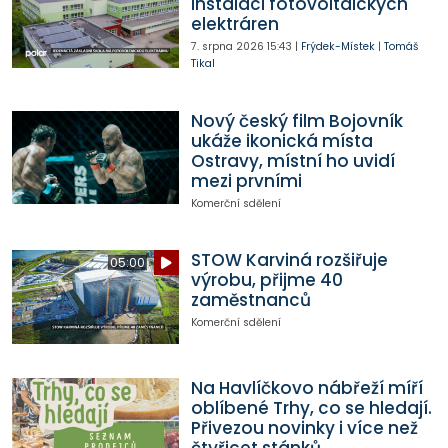
instalaci fotovoltaických
elektráren
7. srpna 2026
15:43
|
Frýdek-Místek
|
Tomáš
Tikal
Nový český film Bojovník
ukáže ikonická místa
Ostravy, místní ho uvidí
mezi prvními
Komerční sdělení
STOW Karviná rozšiřuje
05:00
výrobu, přijme 40
zaměstnanců
Komerční sdělení
Na Havlíčkovo nábřeží míří
oblíbené Trhy, co se hledají.
Přivezou novinky i více než