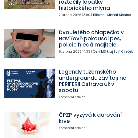
roztočily lopatky
historického mlýna
7. srpna 2026
13:00
|
Bílovec
|
Michal Slonina
Dvouletého chlapečka v
Havířově pokousal pes,
policie hledá majitele
6. srpna 2026
14:33
|
Celý MS kraj
|
Jiří Cileček
Legendy tuzemského
undergroundu zavítají na
PERIFERII Ostrava už v
sobotu
Komerční sdělení
ČPZP vyzývá k darování
krve
Komerční sdělení