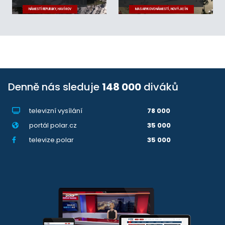
NÁMĚSTÍ REPUBLIKY, HAVÍŘOV
MASARYKOVO NÁMĚSTÍ, NOVÝ JIČÍN
Denně nás sleduje
148 000
diváků
televizní vysílání
78 000
portál polar.cz
35 000
televize.polar
35 000