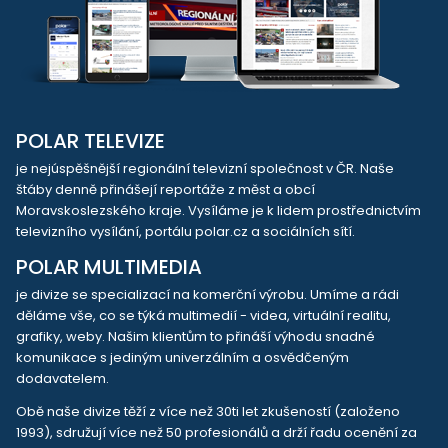
POLAR TELEVIZE
je nejúspěšnější regionální televizní společnost v ČR. Naše
štáby denně přinášejí reportáže z měst a obcí
Moravskoslezského kraje. Vysíláme je k lidem prostřednictvím
televizního vysílání, portálu polar.cz a sociálních sítí.
POLAR MULTIMEDIA
je divize se specializací na komerční výrobu. Umíme a rádi
děláme vše, co se týká multimedií - videa, virtuální realitu,
grafiky, weby. Našim klientům to přináší výhodu snadné
komunikace s jediným univerzálním a osvědčeným
dodavatelem.
Obě naše divize těží z více než 30ti let zkušeností (založeno
1993), sdružují více než 50 profesionálů a drží řadu ocenění za