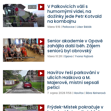
V Palkovicích válí s
01:30
humornými videi, na
dožínky jede Petr Kotvald
na kombajnu
Včera
9:16
|
Palkovice
|
Libor Běčák
Senior akademie v Opavě
02:50
zahájila další běh. Zájem
seniorů byl obrovský
Včera
10:28
|
Opava
|
Yvona Fajtová
Havířov řeší parkování v
02:38
ulicích Haškova a M.
Majerové, místní sepsali
petici
7. srpna 2026
11:56
|
Havířov
|
Bára Kelnerová
Frýdek-Místek pokračuje v
02:53