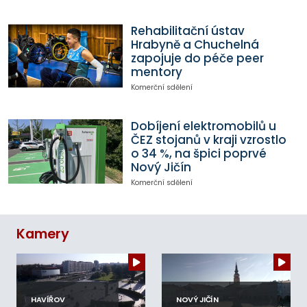
Rehabilitační ústav
Hrabyně a Chuchelná
zapojuje do péče peer
mentory
Komerční sdělení
Dobíjení elektromobilů u
ČEZ stojanů v kraji vzrostlo
o 34 %, na špici poprvé
Nový Jičín
Komerční sdělení
Kamery
HAVÍŘOV
NOVÝ JIČÍN