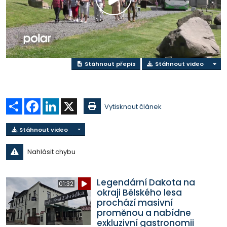
Přehrát
video
Stáhnout přepis
Stáhnout video
Sdílet
Facebook
LinkedIn
X
Vytisknout článek
Stáhnout video
Nahlásit chybu
Legendární Dakota na
01:32
okraji Bělského lesa
prochází masivní
proměnou a nabídne
exkluzivní gastronomii