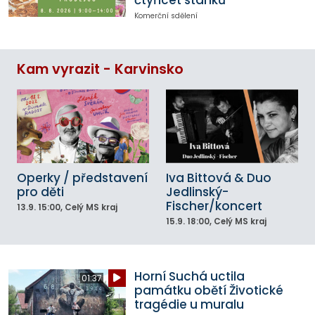
čtyřicet stánků
Komerční sdělení
Kam vyrazit - Karvinsko
Operky / představení
Iva Bittová & Duo
pro děti
Jedlinský-
Fischer/koncert
13.9.
15:00
, Celý MS kraj
15.9.
18:00
, Celý MS kraj
Horní Suchá uctila
01:37
památku obětí Životické
tragédie u muralu