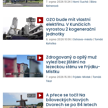
7. srpna 2026
10:24
|
Horní Suchá
|
Bára
Kelnerová
OZO bude mít vlastní
02:44
elektřinu. V Kunčicích
vyrostou 2 kogenerační
jednotky
6. srpna 2026
10:06
|
Ostrava-město
|
Tomáš
Kořistka
Zdrogovaný a opilý muž
01:20
vylezl bez jištění na
lezeckou stěnu ve Frýdku-
Místku
7. srpna 2026
15:39
|
Frýdek-Místek
|
Tomáš
Tikal
A přece se točí! Na
01:20
bíloveckých Nových
Dvorech se po 84 letech