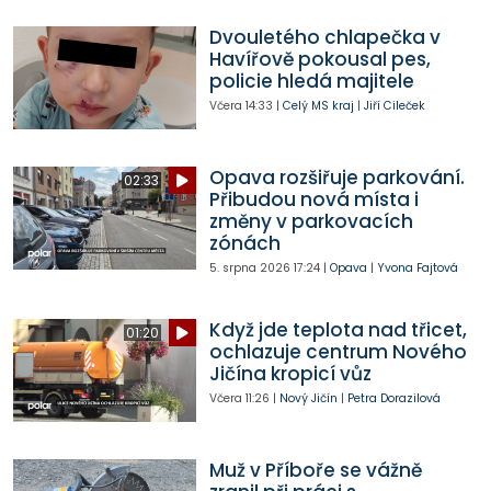
Dvouletého chlapečka v
Havířově pokousal pes,
policie hledá majitele
Včera
14:33
|
Celý MS kraj
|
Jiří Cileček
Opava rozšiřuje parkování.
02:33
Přibudou nová místa i
změny v parkovacích
zónách
5. srpna 2026
17:24
|
Opava
|
Yvona Fajtová
Když jde teplota nad třicet,
01:20
ochlazuje centrum Nového
Jičína kropicí vůz
Včera
11:26
|
Nový Jičín
|
Petra Dorazilová
Muž v Příboře se vážně