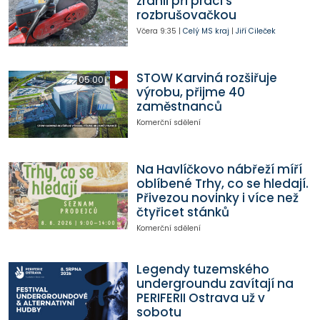
zranil při práci s
rozbrušovačkou
Včera
9:35
|
Celý MS kraj
|
Jiří Cileček
STOW Karviná rozšiřuje
05:00
výrobu, přijme 40
zaměstnanců
Komerční sdělení
Na Havlíčkovo nábřeží míří
oblíbené Trhy, co se hledají.
Přivezou novinky i více než
čtyřicet stánků
Komerční sdělení
Legendy tuzemského
undergroundu zavítají na
PERIFERII Ostrava už v
sobotu