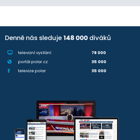
Denně nás sleduje
148 000
diváků
televizní vysílání
78 000
portál polar.cz
35 000
televize.polar
35 000