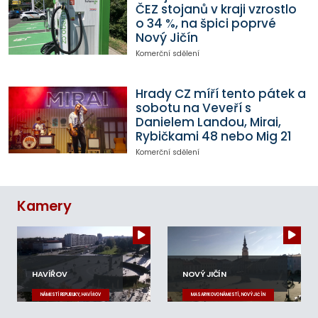
ČEZ stojanů v kraji vzrostlo
o 34 %, na špici poprvé
Nový Jičín
Komerční sdělení
Hrady CZ míří tento pátek a
sobotu na Veveří s
Danielem Landou, Mirai,
Rybičkami 48 nebo Mig 21
Komerční sdělení
Kamery
HAVÍŘOV
NOVÝ JIČÍN
NÁMĚSTÍ REPUBLIKY, HAVÍŘOV
MASARYKOVO NÁMĚSTÍ, NOVÝ JIČÍN