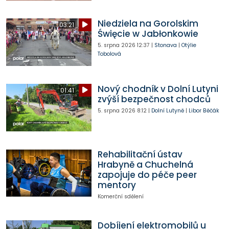
Niedziela na Gorolskim
03:21
Święcie w Jabłonkowie
5. srpna 2026
12:37
|
Stonava
|
Otýlie
Tobolová
Nový chodník v Dolní Lutyni
01:41
zvýší bezpečnost chodců
5. srpna 2026
8:12
|
Dolní Lutyně
|
Libor Běčák
Rehabilitační ústav
Hrabyně a Chuchelná
zapojuje do péče peer
mentory
Komerční sdělení
Dobíjení elektromobilů u