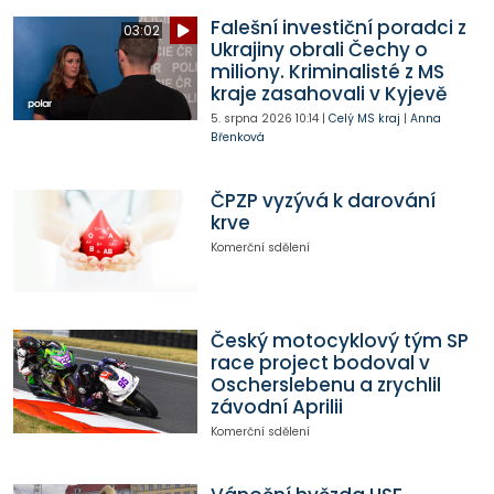
Falešní investiční poradci z
03:02
Ukrajiny obrali Čechy o
miliony. Kriminalisté z MS
kraje zasahovali v Kyjevě
5. srpna 2026
10:14
|
Celý MS kraj
|
Anna
Břenková
ČPZP vyzývá k darování
krve
Komerční sdělení
Český motocyklový tým SP
race project bodoval v
Oscherslebenu a zrychlil
závodní Aprilii
Komerční sdělení