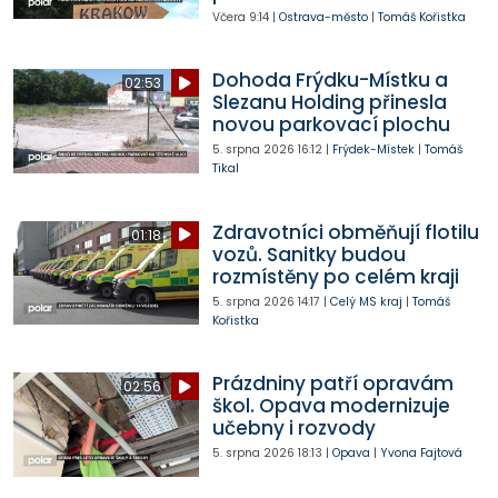
Včera
9:14
|
Ostrava-město
|
Tomáš Kořistka
Dohoda Frýdku-Místku a
02:53
Slezanu Holding přinesla
novou parkovací plochu
5. srpna 2026
16:12
|
Frýdek-Místek
|
Tomáš
Tikal
Zdravotníci obměňují flotilu
01:18
vozů. Sanitky budou
rozmístěny po celém kraji
5. srpna 2026
14:17
|
Celý MS kraj
|
Tomáš
Kořistka
Prázdniny patří opravám
02:56
škol. Opava modernizuje
učebny i rozvody
5. srpna 2026
18:13
|
Opava
|
Yvona Fajtová