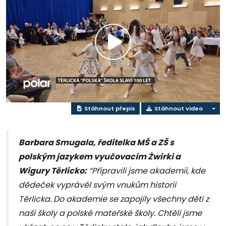
Přehrát
video
Stáhnout přepis
Stáhnout video
Barbara Smugala, ředitelka MŠ a ZŠ s
polským jazykem vyučovacím Żwirki a
Wigury Těrlicko:
“Připravili jsme akademii, kde
dědeček vyprávěl svým vnukům historii
Těrlicka. Do akademie se zapojily všechny děti z
naší školy a polské mateřské školy. Chtěli jsme