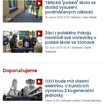
Těrlická "polská" škola se
01:38
dočká vysušení
podmáčených základů
14. srpna 2025
12:19
|
Těrlicko
|
Libor Běčák
Žáci z polského Pokoju
03:00
navštívili své vrstevníky v
polské škole ve Stonavě
23. října 2025
15:29
|
Stonava
|
Otýlie
Tobolová
Doporučujeme
OZO bude mít vlastní
02:44
elektřinu. V Kunčicích
vyrostou 2 kogenerační
jednotky
Včera
10:06
|
Ostrava-město
|
Tomáš Kořistka