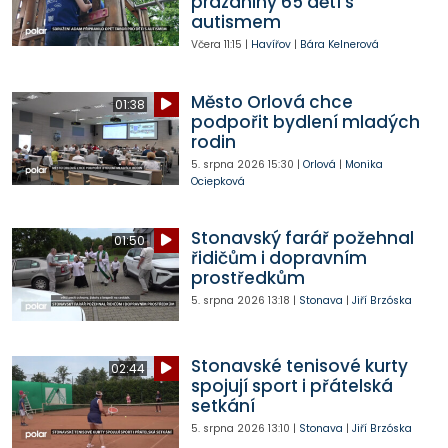
prázdniny 65 dětí s
autismem
Včera
11:15
|
Havířov
|
Bára Kelnerová
Město Orlová chce
01:38
podpořit bydlení mladých
rodin
5. srpna 2026
15:30
|
Orlová
|
Monika
Ociepková
Stonavský farář požehnal
01:50
řidičům i dopravním
prostředkům
5. srpna 2026
13:18
|
Stonava
|
Jiří Brzóska
Stonavské tenisové kurty
02:44
spojují sport i přátelská
setkání
5. srpna 2026
13:10
|
Stonava
|
Jiří Brzóska