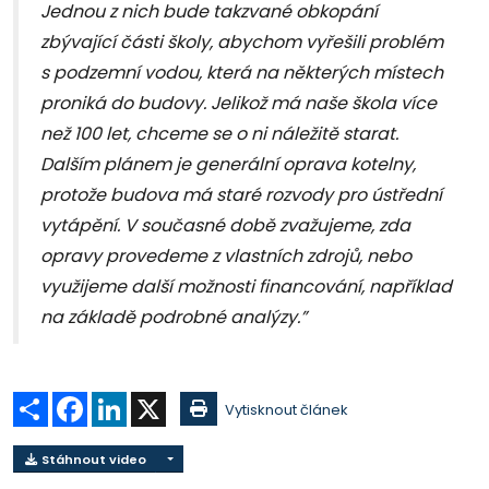
Jednou z nich bude takzvané obkopání
zbývající části školy, abychom vyřešili problém
s podzemní vodou, která na některých místech
proniká do budovy. Jelikož má naše škola více
než 100 let, chceme se o ni náležitě starat.
Dalším plánem je generální oprava kotelny,
protože budova má staré rozvody pro ústřední
vytápění. V současné době zvažujeme, zda
opravy provedeme z vlastních zdrojů, nebo
využijeme další možnosti financování, například
na základě podrobné analýzy.”
Sdílet
Facebook
LinkedIn
X
Vytisknout článek
Stáhnout video