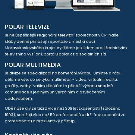
POLAR TELEVIZE
je nejúspěšnější regionální televizní společnost v ČR. Naše
štáby denně přinášejí reportáže z měst a obcí
Moravskoslezského kraje. Vysíláme je k lidem prostřednictvím
televizního vysílání, portálu polar.cz a sociálních sítí.
POLAR MULTIMEDIA
je divize se specializací na komerční výrobu. Umíme a rádi
děláme vše, co se týká multimedií - videa, virtuální realitu,
grafiky, weby. Našim klientům to přináší výhodu snadné
komunikace s jediným univerzálním a osvědčeným
dodavatelem.
Obě naše divize těží z více než 30ti let zkušeností (založeno
1993), sdružují více než 50 profesionálů a drží řadu ocenění za
profesionalitu a proklientský přístup.