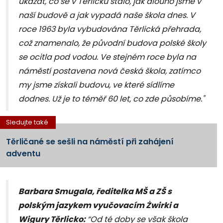
ukázat, co se v Těrlicku stalo, jak dlouho jsme v
naší budově a jak vypadá naše škola dnes. V
roce 1963 byla vybudována Těrlická přehrada,
což znamenalo, že původní budova polské školy
se ocitla pod vodou. Ve stejném roce byla na
náměstí postavena nová česká škola, zatímco
my jsme získali budovu, ve které sídlíme
dodnes. Už je to téměř 60 let, co zde působíme."
Sledujte také
Těrličané se sešli na náměstí při zahájení
adventu
Barbara Smugala, ředitelka MŠ a ZŠ s
polským jazykem vyučovacím Żwirki a
Wigury Těrlicko:
“Od té doby se však škola