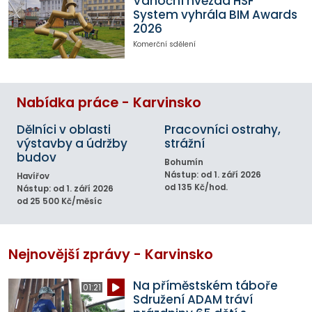
Vánoční hvězda HSF
System vyhrála BIM Awards
2026
Komerční sdělení
Nabídka práce - Karvinsko
Dělníci v oblasti
Pracovníci ostrahy,
výstavby a údržby
strážní
budov
Bohumín
Nástup: od 1. září 2026
Havířov
od 135 Kč/hod.
Nástup: od 1. září 2026
od 25 500 Kč/měsíc
Nejnovější zprávy - Karvinsko
Na příměstském táboře
01:21
Sdružení ADAM tráví