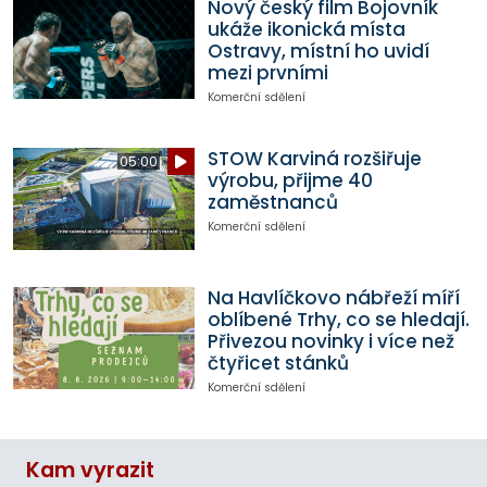
Nový český film Bojovník
ukáže ikonická místa
Ostravy, místní ho uvidí
mezi prvními
Komerční sdělení
STOW Karviná rozšiřuje
05:00
výrobu, přijme 40
zaměstnanců
Komerční sdělení
Na Havlíčkovo nábřeží míří
oblíbené Trhy, co se hledají.
Přivezou novinky i více než
čtyřicet stánků
Komerční sdělení
Kam vyrazit