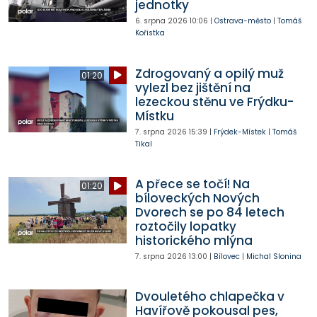
jednotky
6. srpna 2026
10:06
|
Ostrava-město
|
Tomáš
Kořistka
Zdrogovaný a opilý muž
01:20
vylezl bez jištění na
lezeckou stěnu ve Frýdku-
Místku
7. srpna 2026
15:39
|
Frýdek-Místek
|
Tomáš
Tikal
A přece se točí! Na
01:20
bíloveckých Nových
Dvorech se po 84 letech
roztočily lopatky
historického mlýna
7. srpna 2026
13:00
|
Bílovec
|
Michal Slonina
Dvouletého chlapečka v
Havířově pokousal pes,