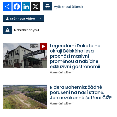
Sdílet
Facebook
LinkedIn
X
Vytisknout článek
Stáhnout video
Nahlásit chybu
Legendární Dakota na
01:32
okraji Bělského lesa
prochází masivní
proměnou a nabídne
exkluzivní gastronomii
Komerční sdělení
Ridera Bohemia: žádné
porušení na naší straně.
Jen nezákonné šetření ČIŽP
Komerční sdělení