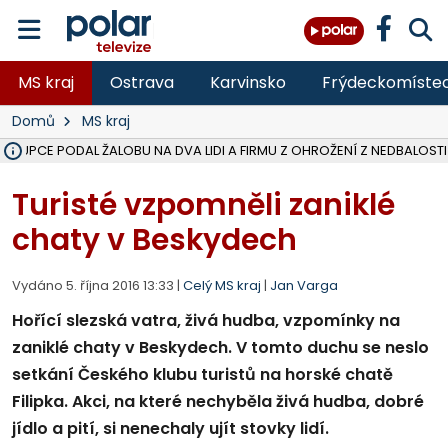
MS kraj
Ostrava
Karvinsko
Frýdeckomíste
Domů
MS kraj
ÁSTUPCE PODAL ŽALOBU NA DVA LIDI A FIRMU Z OHROŽENÍ Z NEDBALOSTI
NA SLEZSKÉ HARTĚ PŘIBYLO SINIC, VODA MÁ HORŠÍ KVALITU, HYGIENI
NA BÍLOVECKÝCH NOVÝCH DVORECH SE PO 84 LETECH ROZTOČILY L
KARVINSKÉ MOŘE ZÍSKÁ NOVÉ GASTRO ZÁZEMÍ S VYHLÍDKOVOU TER
REKONSTRUKCE MATEŘSKÉ ŠKOLY V CHLEBIČOVĚ MÍŘÍ DO FINÁLE, VÍ
CYKLISTU (74) SRAZIL V BRUNTÁLU KAMION, JE V OHROŽENÍ ŽIVOTA,
POLICIE HLEDÁ PŘÍPADNÉ SVĚDKY, KTEŘÍ POMŮŽOU OBJASNIT PRŮ
MS KRAJ DOKONČIL OPRAVU SILNICE MEZI VRBNEM A HEŘMANOVICEM
SMVAK NABÍZÍ V DOBĚ SUCHA VODU OBCÍM A FIRMÁM, CISTERNY JE
F-M POKRAČUJE V INSTALACI FOTOVOLTAICKÝCH ELEKTRÁREN, REP
SENIOR AKADEMIE V OPAVĚ ZAHÁJILA DALŠÍ BĚH, REPORTÁŽ NA POL
PLANETÁRIUM V OSTRAVĚ CHYSTÁ POZOROVÁNÍ ČÁSTEČNÉHO ZATMĚ
OPRAVA ULIC V HAVÍŘOVĚ UKONČÍ NELEGÁLNÍ PARKOVÁNÍ VE VNI
V HAVÍŘOVĚ SE TĚŽCE ZRANIL MOTORKÁŘ PO SRÁŽCE S AUTEM, INF
TRAGICKÁ SRÁŽKA VLAKU S KAMIONEM V DOLNÍ LUTYNI Z LEDNA 
Turisté vzpomněli zaniklé
chaty v Beskydech
Vydáno 5. října 2016 13:33 |
Celý MS kraj
|
Jan Varga
Hořící slezská vatra, živá hudba, vzpomínky na
zaniklé chaty v Beskydech. V tomto duchu se neslo
setkání Českého klubu turistů na horské chatě
Filipka. Akci, na které nechyběla živá hudba, dobré
jídlo a pití, si nenechaly ujít stovky lidí.