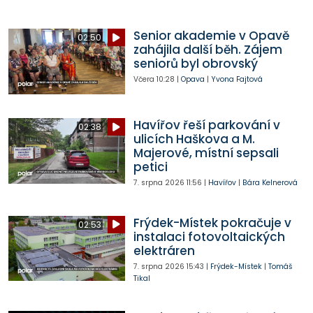
Senior akademie v Opavě
02:50
zahájila další běh. Zájem
seniorů byl obrovský
Včera
10:28
|
Opava
|
Yvona Fajtová
Havířov řeší parkování v
02:38
ulicích Haškova a M.
Majerové, místní sepsali
petici
7. srpna 2026
11:56
|
Havířov
|
Bára Kelnerová
Frýdek-Místek pokračuje v
02:53
instalaci fotovoltaických
elektráren
7. srpna 2026
15:43
|
Frýdek-Místek
|
Tomáš
Tikal