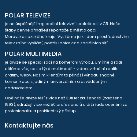
POLAR TELEVIZE
je nejúspěšnější regionální televizní společnost v ČR. Naše
štáby denně přinášejí reportáže z měst a obcí
Moravskoslezského kraje. Vysíláme je k lidem prostřednictvím
televizního vysílání, portálu polar.cz a sociálních sítí.
POLAR MULTIMEDIA
je divize se specializací na komerční výrobu. Umíme a rádi
děláme vše, co se týká multimedií - videa, virtuální realitu,
grafiky, weby. Našim klientům to přináší výhodu snadné
komunikace s jediným univerzálním a osvědčeným
dodavatelem.
Obě naše divize těží z více než 30ti let zkušeností (založeno
1993), sdružují více než 50 profesionálů a drží řadu ocenění za
profesionalitu a proklientský přístup.
Kontaktujte nás