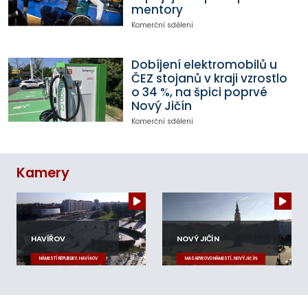
mentory
Komerční sdělení
Dobíjení elektromobilů u
ČEZ stojanů v kraji vzrostlo
o 34 %, na špici poprvé
Nový Jičín
Komerční sdělení
Kamery
HAVÍŘOV
NOVÝ JIČÍN
NÁMĚSTÍ REPUBLIKY, HAVÍŘOV
MASARYKOVO NÁMĚSTÍ, NOVÝ JIČÍN