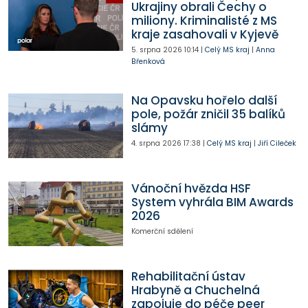
Ukrajiny obrali Čechy o
miliony. Kriminalisté z MS
kraje zasahovali v Kyjevě
5. srpna 2026
10:14
|
Celý MS kraj
|
Anna
Břenková
Na Opavsku hořelo další
pole, požár zničil 35 balíků
slámy
4. srpna 2026
17:38
|
Celý MS kraj
|
Jiří Cileček
Vánoční hvězda HSF
System vyhrála BIM Awards
2026
Komerční sdělení
Rehabilitační ústav
Hrabyně a Chuchelná
zapojuje do péče peer