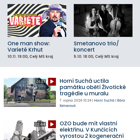
One man show:
Smetanovo trio/
Varieté Krhut
koncert
10.11.
19:00
, Celý MS kraj
5.10.
18:00
, Celý MS kraj
Horní Suchá uctila
01:37
památku obětí Životické
tragédie u muralu
7. srpna 2026
10:24
|
Horní Suchá
|
Bára
Kelnerová
OZO bude mít vlastní
02:44
elektřinu. V Kunčicích
vyrostou 2 kogenerační