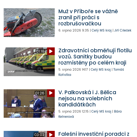
Muž v Příboře se vážně
zranil při práci s
rozbrušovačkou
6. srpna 2026
9:35
|
Celý MS kraj
|
Jiří Cileček
Zdravotníci obměňují flotilu
01:18
vozů. Sanitky budou
rozmístěny po celém kraji
5. srpna 2026
14:17
|
Celý MS kraj
|
Tomáš
Kořistka
V. Palkovská i J. Bělica
01:26
nejsou na volebních
kandidátkách
5. srpna 2026
12:15
|
Celý MS kraj
|
Bára
Kelnerová
Falešní investiční poradci z
03:02