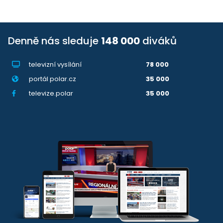
Denně nás sleduje
148 000
diváků
televizní vysílání
78 000
portál polar.cz
35 000
televize.polar
35 000