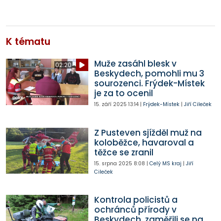
K tématu
Muže zasáhl blesk v
02:20
Beskydech, pomohli mu 3
sourozenci. Frýdek-Místek
je za to ocenil
15. září 2025
13:14
|
Frýdek-Místek
|
Jiří Cileček
Z Pusteven sjížděl muž na
koloběžce, havaroval a
těžce se zranil
15. srpna 2025
8:08
|
Celý MS kraj
|
Jiří
Cileček
Kontrola policistů a
ochránců přírody v
Beskydech, zaměřili se na