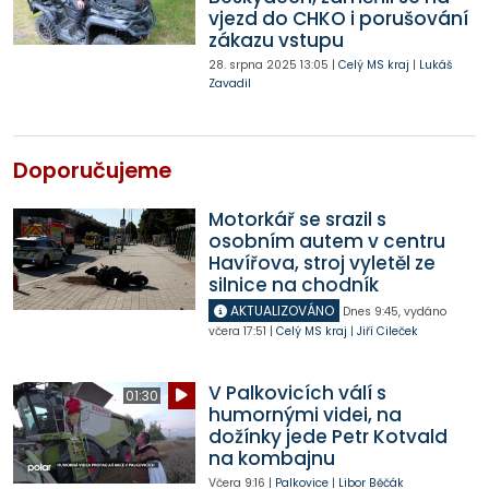
vjezd do CHKO i porušování
zákazu vstupu
28. srpna 2025
13:05
|
Celý MS kraj
|
Lukáš
Zavadil
Doporučujeme
Motorkář se srazil s
osobním autem v centru
Havířova, stroj vyletěl ze
silnice na chodník
AKTUALIZOVÁNO
Dnes
9:45
,
vydáno
včera
17:51
|
Celý MS kraj
|
Jiří Cileček
V Palkovicích válí s
01:30
humornými videi, na
dožínky jede Petr Kotvald
na kombajnu
Včera
9:16
|
Palkovice
|
Libor Běčák