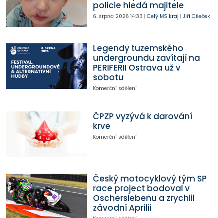
policie hledá majitele
6. srpna 2026
14:33
|
Celý MS kraj
|
Jiří Cileček
Legendy tuzemského
undergroundu zavítají na
PERIFERII Ostrava už v
sobotu
Komerční sdělení
ČPZP vyzývá k darování
krve
Komerční sdělení
Český motocyklový tým SP
race project bodoval v
Oscherslebenu a zrychlil
závodní Aprilii