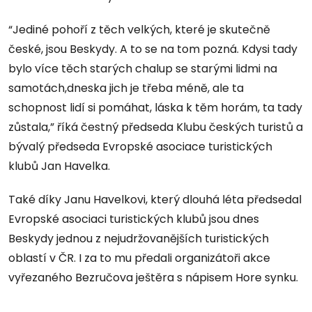
“Jediné pohoří z těch velkých, které je skutečně
české, jsou Beskydy. A to se na tom pozná. Kdysi tady
bylo více těch starých chalup se starými lidmi na
samotách,dneska jich je třeba méně, ale ta
schopnost lidí si pomáhat, láska k těm horám, ta tady
zůstala,” říká čestný předseda Klubu českých turistů a
bývalý předseda Evropské asociace turistických
klubů Jan Havelka.
Také díky Janu Havelkovi, který dlouhá léta předsedal
Evropské asociaci turistických klubů jsou dnes
Beskydy jednou z nejudržovanějších turistických
oblastí v ČR. I za to mu předali organizátoři akce
vyřezaného Bezručova ještěra s nápisem Hore synku.