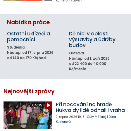
Komerční sdělení
Nabídka práce
Ostatní uklízeči a
Dělníci v oblasti
pomocníci
výstavby a údržby
budov
Studénka
Nástup: od 17. srpna 2026
Ostrava
od 140 do 170 Kč/hod.
Nástup: od 1. září 2026
od 22 400 do 40 000
Kč/měsíc
Nejnovější zprávy
Při nocování na hradě
04:09
Hukvaldy lidé odhalili vraha
7. srpna 2026
10:13
|
Celý MS kraj
|
Bára
Kelnerová