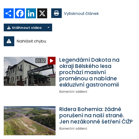
Sdílet
Facebook
LinkedIn
X
Vytisknout článek
Stáhnout video
Nahlásit chybu
Legendární Dakota na
01:32
okraji Bělského lesa
prochází masivní
proměnou a nabídne
exkluzivní gastronomii
Komerční sdělení
Ridera Bohemia: žádné
porušení na naší straně.
Jen nezákonné šetření ČIŽP
Komerční sdělení