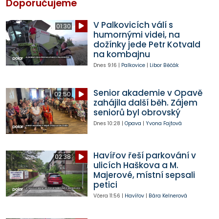
Doporučujeme
V Palkovicích válí s
01:30
humornými videi, na
dožínky jede Petr Kotvald
na kombajnu
Dnes
9:16
|
Palkovice
|
Libor Běčák
Senior akademie v Opavě
02:50
zahájila další běh. Zájem
seniorů byl obrovský
Dnes
10:28
|
Opava
|
Yvona Fajtová
Havířov řeší parkování v
02:38
ulicích Haškova a M.
Majerové, místní sepsali
petici
Včera
11:56
|
Havířov
|
Bára Kelnerová