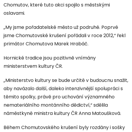
Chomutov, které tuto akci spojilo s městskými
oslavami.
„My jsme pořadatelské město už podruhé. Poprvé
jsme Chomutovské krušení pořádali v roce 2012,“ řekl
primátor Chomutova Marek Hrabáč.
Hornické tradice jsou pozitivně vnímány
ministerstvem kultury ČR.
„Ministerstvo kultury se bude určitě v budoucnu snažit,
aby navázalo další, daleko intenzivnější spolupráci s
těmito spolky, právě pro uchování významného
nemateriálního montánního dědictví,“ sdělila
náměstkyně ministra kultury ČR Anna Matoušková.
Během Chomutovského krušení byly rozdány i sošky