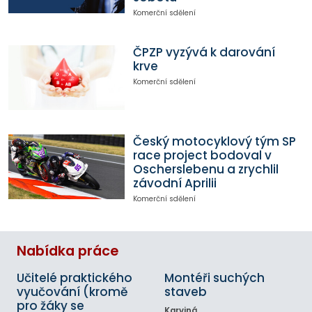
Komerční sdělení
ČPZP vyzývá k darování
krve
Komerční sdělení
Český motocyklový tým SP
race project bodoval v
Oscherslebenu a zrychlil
závodní Aprilii
Komerční sdělení
Nabídka práce
Učitelé praktického
Montéři suchých
vyučování (kromě
staveb
pro žáky se
Karviná