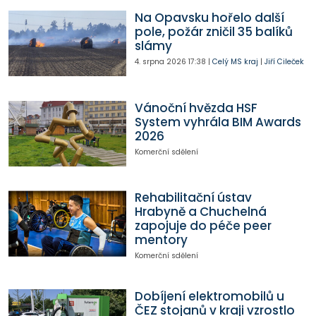
Na Opavsku hořelo další
pole, požár zničil 35 balíků
slámy
4. srpna 2026
17:38
|
Celý MS kraj
|
Jiří Cileček
Vánoční hvězda HSF
System vyhrála BIM Awards
2026
Komerční sdělení
Rehabilitační ústav
Hrabyně a Chuchelná
zapojuje do péče peer
mentory
Komerční sdělení
Dobíjení elektromobilů u
ČEZ stojanů v kraji vzrostlo