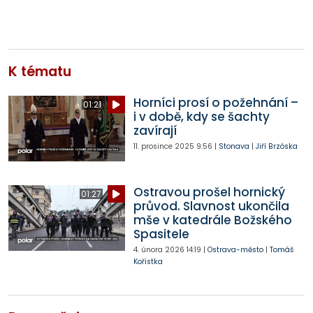
K tématu
Horníci prosí o požehnání –
01:21
i v době, kdy se šachty
zavírají
11. prosince 2025
9:56
|
Stonava
|
Jiří Brzóska
Ostravou prošel hornický
01:27
průvod. Slavnost ukončila
mše v katedrále Božského
Spasitele
4. února 2026
14:19
|
Ostrava-město
|
Tomáš
Kořistka