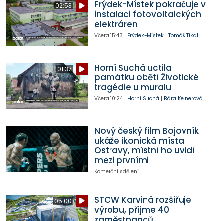
Frýdek-Místek pokračuje v
02:53
instalaci fotovoltaických
elektráren
Včera
15:43
|
Frýdek-Místek
|
Tomáš Tikal
Horní Suchá uctila
01:37
památku obětí Životické
tragédie u muralu
Včera
10:24
|
Horní Suchá
|
Bára Kelnerová
Nový český film Bojovník
ukáže ikonická místa
Ostravy, místní ho uvidí
mezi prvními
Komerční sdělení
STOW Karviná rozšiřuje
05:00
výrobu, přijme 40
zaměstnanců