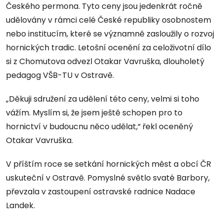
Českého permona. Tyto ceny jsou jedenkrát ročně
udělovány v rámci celé České republiky osobnostem
nebo institucím, které se významně zasloužily o rozvoj
hornických tradic. Letošní ocenění za celoživotní dílo
si z Chomutova odvezl Otakar Vavruška, dlouholetý
pedagog VŠB-TU v Ostravě.
„Děkuji sdružení za udělení této ceny, velmi si toho
vážím. Myslím si, že jsem ještě schopen pro to
hornictví v budoucnu něco udělat,“ řekl oceněný
Otakar Vavruška.
V příštím roce se setkání hornických měst a obcí ČR
uskuteční v Ostravě. Pomyslné světlo svaté Barbory,
převzala v zastoupení ostravské radnice Nadace
Landek.