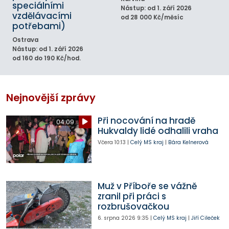
speciálními
Nástup: od 1. září 2026
vzdělávacími
od 28 000 Kč/měsíc
potřebami)
Ostrava
Nástup: od 1. září 2026
od 160 do 190 Kč/hod.
Nejnovější zprávy
Při nocování na hradě
04:09
Hukvaldy lidé odhalili vraha
Včera
10:13
|
Celý MS kraj
|
Bára Kelnerová
Muž v Příboře se vážně
zranil při práci s
rozbrušovačkou
6. srpna 2026
9:35
|
Celý MS kraj
|
Jiří Cileček