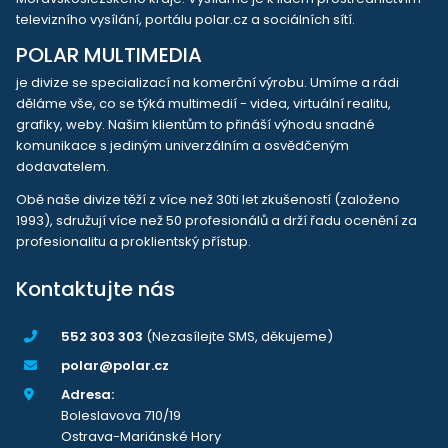
televizního vysílání, portálu polar.cz a sociálních sítí.
POLAR MULTIMEDIA
je divize se specializací na komerční výrobu. Umíme a rádi
děláme vše, co se týká multimedií - videa, virtuální realitu,
grafiky, weby. Našim klientům to přináší výhodu snadné
komunikace s jediným univerzálním a osvědčeným
dodavatelem.
Obě naše divize těží z více než 30ti let zkušeností (založeno
1993), sdružují více než 50 profesionálů a drží řadu ocenění za
profesionalitu a proklientský přístup.
Kontaktujte nás
552 303 303
(Nezasílejte SMS, děkujeme)
polar@polar.cz
Adresa:
Boleslavova 710/19
Ostrava-Mariánské Hory