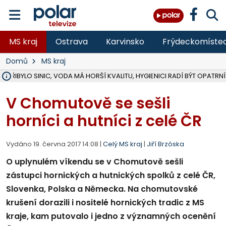
MS kraj
Ostrava
Karvinsko
Frýdeckomíste
Domů
MS kraj
Ě PŘIBYLO SINIC, VODA MÁ HORŠÍ KVALITU, HYGIENICI RADÍ BÝT OPATRNÍ
ÚOHS DAL ZÁTORU POKUTU 100 000 ZA CHYBY V ZAKÁZCE NA OBN
AREÁL LODIČEK V KARVINÉ SE PŘIPRAVUJE NA VELKOU REKONSTRUKC
KARVINÁ ZNÁ BUDOUCÍ PODOBU AREÁLU LODIČKY V PARKU BOŽEN
CYKLISTU (74) SRAZIL V BRUNTÁLU KAMION, JE V OHROŽENÍ ŽIVOTA,
POLICIE HLEDÁ PŘÍPADNÉ SVĚDKY, KTEŘÍ POMŮŽOU OBJASNIT PRŮ
RADNÍ OSTRAVY A POSLANKYNĚ A. HOFFMANNOVÁ ZA PIRÁTY PODA
NA POSTUP MINISTERSTVA ŽIVOTNÍHO PROSTŘEDÍ V KAUZE HALDY 
MUŽ V PŘÍBOŘE SE VÁŽNĚ ZRANIL PŘI PRÁCI S ROZBRUŠOVAČKOU, I
SLEZSKÁ OSTRAVA PŘIPRAVUJE PROJEKTOVOU DOKUMENTACI PRO 
PODEZŘELÝ BALÍČEK ZASTAVIL PROVOZ NA NÁDRAŽÍ VE F-M, ČEKÁ 
CHLAPEČKA (2) V HAVÍŘOVĚ POKOUSAL PES, POLICIE HLEDÁ MAJITEL
MS KRAJ VYBUDUJE ZA 40 MILIONŮ V JABLUNKOVĚ NOVÝ MOST PŘES O
FOTBALISTA LAURI LAINE SE VRACÍ Z BANÍKU OSTRAVA NA PŮL ROK
F-M DOKONČIL VOLNOČASOVÝ AREÁL RIVKA PARK ZA 62 MILIONŮ,
V Chomutově se sešli
horníci a hutníci z celé ČR
Vydáno 19. června 2017 14:08 |
Celý MS kraj
|
Jiří Brzóska
O uplynulém víkendu se v Chomutově sešli
zástupci hornických a hutnických spolků z celé ČR,
Slovenka, Polska a Německa. Na chomutovské
krušení dorazili i nositelé hornických tradic z MS
kraje, kam putovalo i jedno z významných ocenění