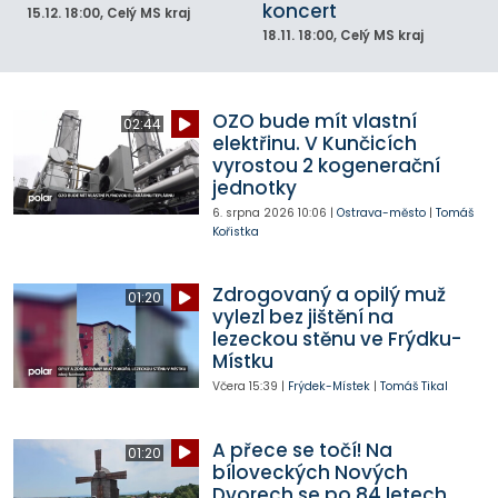
koncert
15.12.
18:00
, Celý MS kraj
18.11.
18:00
, Celý MS kraj
OZO bude mít vlastní
02:44
elektřinu. V Kunčicích
vyrostou 2 kogenerační
jednotky
6. srpna 2026
10:06
|
Ostrava-město
|
Tomáš
Kořistka
Zdrogovaný a opilý muž
01:20
vylezl bez jištění na
lezeckou stěnu ve Frýdku-
Místku
Včera
15:39
|
Frýdek-Místek
|
Tomáš Tikal
A přece se točí! Na
01:20
bíloveckých Nových
Dvorech se po 84 letech