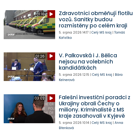
Zdravotníci obměňují flotilu
01:18
vozů. Sanitky budou
rozmístěny po celém kraji
5. srpna 2026
14:17
|
Celý MS kraj
|
Tomáš
Kořistka
V. Palkovská i J. Bělica
01:26
nejsou na volebních
kandidátkách
5. srpna 2026
12:15
|
Celý MS kraj
|
Bára
Kelnerová
Falešní investiční poradci z
03:02
Ukrajiny obrali Čechy o
miliony. Kriminalisté z MS
kraje zasahovali v Kyjevě
5. srpna 2026
10:14
|
Celý MS kraj
|
Anna
Břenková