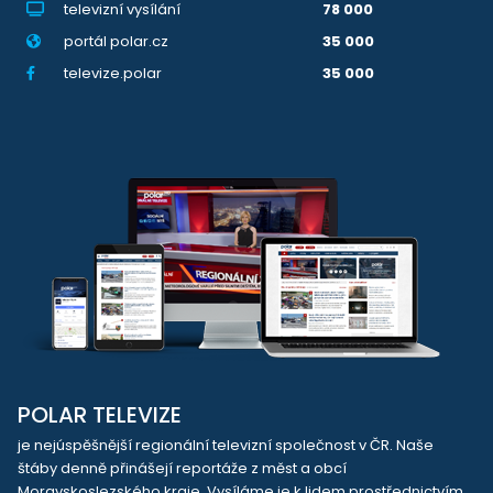
televizní vysílání
78 000
portál polar.cz
35 000
televize.polar
35 000
POLAR TELEVIZE
je nejúspěšnější regionální televizní společnost v ČR. Naše
štáby denně přinášejí reportáže z měst a obcí
Moravskoslezského kraje. Vysíláme je k lidem prostřednictvím