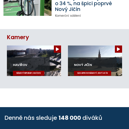
o 34 %, na špici poprvé
Nový Jičín
Komerční sdělení
Kamery
HAVÍŘOV
NOVÝ JIČÍN
NÁMĚSTÍ REPUBLIKY, HAVÍŘOV
MASARYKOVO NÁMĚSTÍ, NOVÝ JIČÍN
Denně nás sleduje
148 000
diváků