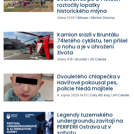
roztočily lopatky
historického mlýna
Včera
13:00
|
Bílovec
|
Michal Slonina
Kamion srazil v Bruntálu
74letého cyklistu, ten přišel
o nohu a je v ohrožení
života
Včera
9:18
|
Bruntál
|
Jiří Cileček
Dvouletého chlapečka v
Havířově pokousal pes,
policie hledá majitele
6. srpna 2026
14:33
|
Celý MS kraj
|
Jiří Cileček
Legendy tuzemského
undergroundu zavítají na
PERIFERII Ostrava už v
sobotu