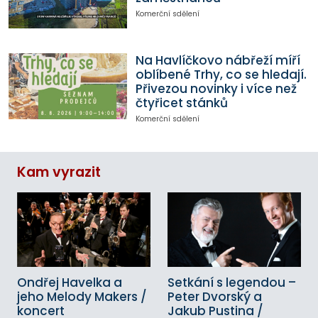
Komerční sdělení
Na Havlíčkovo nábřeží míří
oblíbené Trhy, co se hledají.
Přivezou novinky i více než
čtyřicet stánků
Komerční sdělení
Kam vyrazit
Ondřej Havelka a
Setkání s legendou –
jeho Melody Makers /
Peter Dvorský a
koncert
Jakub Pustina /