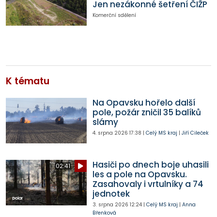
Jen nezákonné šetření ČIŽP
Komerční sdělení
K tématu
Na Opavsku hořelo další
pole, požár zničil 35 balíků
slámy
4. srpna 2026
17:38
|
Celý MS kraj
|
Jiří Cileček
Hasiči po dnech boje uhasili
02:41
les a pole na Opavsku.
Zasahovaly i vrtulníky a 74
jednotek
3. srpna 2026
12:24
|
Celý MS kraj
|
Anna
Břenková