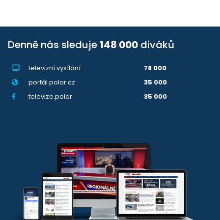
Denně nás sleduje
148 000
diváků
televizní vysílání
78 000
portál polar.cz
35 000
televize.polar
35 000