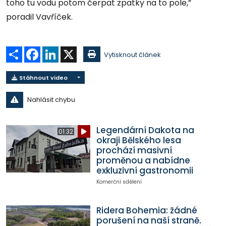
toho tu vodu potom čerpat zpatky na to pole,”
poradil Vavříček.
Sdílet
Facebook
LinkedIn
X
Vytisknout článek
Stáhnout video
Nahlásit chybu
Legendární Dakota na
01:32
okraji Bělského lesa
prochází masivní
proměnou a nabídne
exkluzivní gastronomii
Komerční sdělení
Ridera Bohemia: žádné
porušení na naší straně.