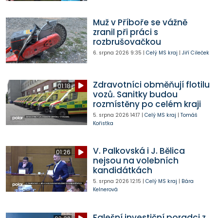
Muž v Příboře se vážně
zranil při práci s
rozbrušovačkou
6. srpna 2026
9:35
|
Celý MS kraj
|
Jiří Cileček
Zdravotníci obměňují flotilu
01:18
vozů. Sanitky budou
rozmístěny po celém kraji
5. srpna 2026
14:17
|
Celý MS kraj
|
Tomáš
Kořistka
V. Palkovská i J. Bělica
01:26
nejsou na volebních
kandidátkách
5. srpna 2026
12:15
|
Celý MS kraj
|
Bára
Kelnerová
Falešní investiční poradci z