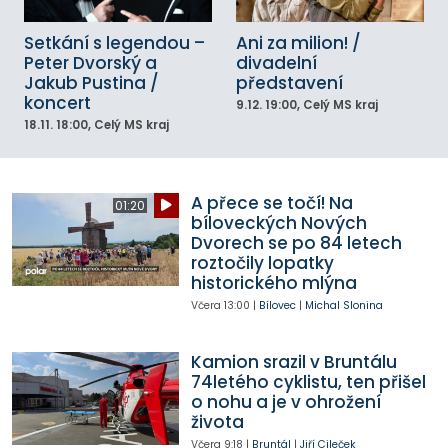
Setkání s legendou –
Ani za milion! /
Peter Dvorský a
divadelní
Jakub Pustina /
představení
koncert
9.12.
19:00
, Celý MS kraj
18.11.
18:00
, Celý MS kraj
A přece se točí! Na
01:20
bíloveckých Nových
Dvorech se po 84 letech
roztočily lopatky
historického mlýna
Včera
13:00
|
Bílovec
|
Michal Slonina
Kamion srazil v Bruntálu
74letého cyklistu, ten přišel
o nohu a je v ohrožení
života
Včera
9:18
|
Bruntál
|
Jiří Cileček