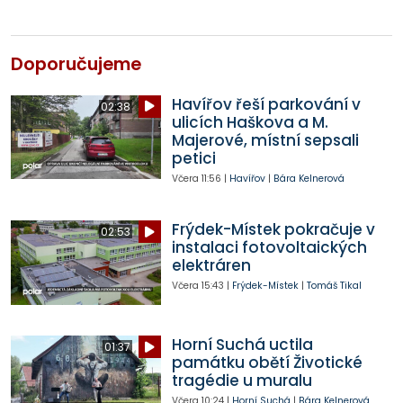
Doporučujeme
Havířov řeší parkování v
02:38
ulicích Haškova a M.
Majerové, místní sepsali
petici
Včera
11:56
|
Havířov
|
Bára Kelnerová
Frýdek-Místek pokračuje v
02:53
instalaci fotovoltaických
elektráren
Včera
15:43
|
Frýdek-Místek
|
Tomáš Tikal
Horní Suchá uctila
01:37
památku obětí Životické
tragédie u muralu
Včera
10:24
|
Horní Suchá
|
Bára Kelnerová