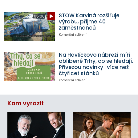
STOW Karviná rozšiřuje
05:00
výrobu, přijme 40
zaměstnanců
Komerční sdělení
Na Havlíčkovo nábřeží míří
oblíbené Trhy, co se hledají.
Přivezou novinky i více než
čtyřicet stánků
Komerční sdělení
Kam vyrazit