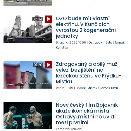
OZO bude mít vlastní
02:44
elektřinu. V Kunčicích
vyrostou 2 kogenerační
jednotky
6. srpna 2026
10:06
|
Ostrava-město
|
Tomáš
Kořistka
Zdrogovaný a opilý muž
01:20
vylezl bez jištění na
lezeckou stěnu ve Frýdku-
Místku
Včera
15:39
|
Frýdek-Místek
|
Tomáš Tikal
Nový český film Bojovník
ukáže ikonická místa
Ostravy, místní ho uvidí
mezi prvními
Komerční sdělení