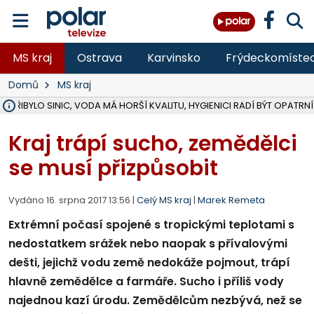
MS kraj
Ostrava
Karvinsko
Frýdeckomíste
Domů
MS kraj
Ě PŘIBYLO SINIC, VODA MÁ HORŠÍ KVALITU, HYGIENICI RADÍ BÝT OPATRNÍ
ÚOHS DAL ZÁTORU POKUTU 100 000 ZA CHYBY V ZAKÁZCE NA OBN
AREÁL LODIČEK V KARVINÉ SE PŘIPRAVUJE NA VELKOU REKONSTRUKC
KARVINÁ ZNÁ BUDOUCÍ PODOBU AREÁLU LODIČKY V PARKU BOŽEN
CYKLISTU (74) SRAZIL V BRUNTÁLU KAMION, JE V OHROŽENÍ ŽIVOTA,
POLICIE HLEDÁ PŘÍPADNÉ SVĚDKY, KTEŘÍ POMŮŽOU OBJASNIT PRŮ
RADNÍ OSTRAVY A POSLANKYNĚ A. HOFFMANNOVÁ ZA PIRÁTY PODA
NA POSTUP MINISTERSTVA ŽIVOTNÍHO PROSTŘEDÍ V KAUZE HALDY 
MUŽ V PŘÍBOŘE SE VÁŽNĚ ZRANIL PŘI PRÁCI S ROZBRUŠOVAČKOU, I
SLEZSKÁ OSTRAVA PŘIPRAVUJE PROJEKTOVOU DOKUMENTACI PRO 
PODEZŘELÝ BALÍČEK ZASTAVIL PROVOZ NA NÁDRAŽÍ VE F-M, ČEKÁ 
CHLAPEČKA (2) V HAVÍŘOVĚ POKOUSAL PES, POLICIE HLEDÁ MAJITEL
MS KRAJ VYBUDUJE ZA 40 MILIONŮ V JABLUNKOVĚ NOVÝ MOST PŘES O
FOTBALISTA LAURI LAINE SE VRACÍ Z BANÍKU OSTRAVA NA PŮL ROK
F-M DOKONČIL VOLNOČASOVÝ AREÁL RIVKA PARK ZA 62 MILIONŮ,
Kraj trápí sucho, zemědělci
se musí přizpůsobit
Vydáno 16. srpna 2017 13:56 |
Celý MS kraj
|
Marek Remeta
Extrémní počasí spojené s tropickými teplotami s
nedostatkem srážek nebo naopak s přívalovými
dešti, jejichž vodu země nedokáže pojmout, trápí
hlavně zemědělce a farmáře. Sucho i příliš vody
najednou kazí úrodu. Zemědělcům nezbývá, než se