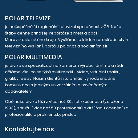
POLAR TELEVIZE
je nejúspěšnější regionální televizní společnost v ČR. Naše
štáby denně přinášejí reportáže z měst a obcí
Moravskoslezského kraje. Vysíláme je k lidem prostřednictvím
televizního vysílání, portálu polar.cz a sociálních sítí.
POLAR MULTIMEDIA
je divize se specializací na komerční výrobu. Umíme a rádi
děláme vše, co se týká multimedií - videa, virtuální realitu,
grafiky, weby. Našim klientům to přináší výhodu snadné
komunikace s jediným univerzálním a osvědčeným
dodavatelem.
Obě naše divize těží z více než 30ti let zkušeností (založeno
1993), sdružují více než 50 profesionálů a drží řadu ocenění za
profesionalitu a proklientský přístup.
Kontaktujte nás