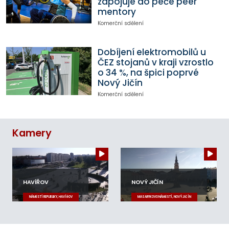
zapojuje do péče peer
mentory
Komerční sdělení
Dobíjení elektromobilů u
ČEZ stojanů v kraji vzrostlo
o 34 %, na špici poprvé
Nový Jičín
Komerční sdělení
Kamery
HAVÍŘOV
NOVÝ JIČÍN
NÁMĚSTÍ REPUBLIKY, HAVÍŘOV
MASARYKOVO NÁMĚSTÍ, NOVÝ JIČÍN