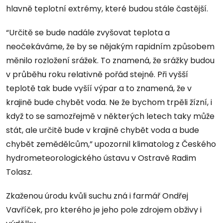
hlavně teplotní extrémy, které budou stále častější.
“Určitě se bude nadále zvyšovat teplota a
neočekáváme, že by se nějakým rapidním způsobem
měnilo rozložení srážek. To znamená, že srážky budou
v průběhu roku relativně pořád stejné. Při vyšší
teplotě tak bude vyšíí výpar a to znamená, že v
krajině bude chybět voda. Ne že bychom trpěli žízní, i
když to se samozřejmě v některých letech taky může
stát, ale určitě bude v krajině chybět voda a bude
chybět zemědělcům,” upozornil klimatolog z Českého
hydrometeorologického ústavu v Ostravě Radim
Tolasz.
Zkaženou úrodu kvůli suchu zná i farmář Ondřej
Vavříček, pro kterého je jeho pole zdrojem obživy i