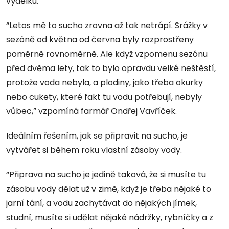
výdělku.
“Letos mě to sucho zrovna až tak netrápí. Srážky v
sezóně od května od června byly rozprostřeny
poměrně rovnoměrně. Ale když vzpomenu sezónu
před dvěma lety, tak to bylo opravdu velké neštěstí,
protože voda nebyla, a plodiny, jako třeba okurky
nebo cukety, které fakt tu vodu potřebují, nebyly
vůbec,” vzpomíná farmář Ondřej Vavříček.
Ideálním řešením, jak se připravit na sucho, je
vytvářet si během roku vlastní zásoby vody.
“Připrava na sucho je jedině taková, že si musíte tu
zásobu vody dělat už v zimě, když je třeba nějaké to
jarní tání, a vodu zachytávat do nějakých jímek,
studní, musíte si udělat nějaké nádržky, rybníčky a z