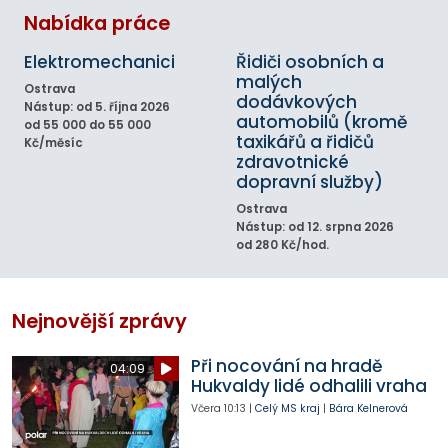
Nabídka práce
Elektromechanici
Řidiči osobních a
malých
Ostrava
dodávkových
Nástup: od 5. října 2026
automobilů (kromě
od 55 000 do 55 000
taxikářů a řidičů
Kč/měsíc
zdravotnické
dopravní služby)
Ostrava
Nástup: od 12. srpna 2026
od 280 Kč/hod.
Nejnovější zprávy
Při nocování na hradě
04:09
Hukvaldy lidé odhalili vraha
Včera
10:13
|
Celý MS kraj
|
Bára Kelnerová