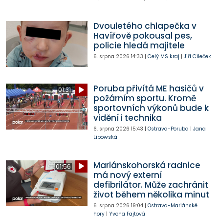
Dvouletého chlapečka v
Havířově pokousal pes,
policie hledá majitele
6. srpna 2026
14:33
|
Celý MS kraj
|
Jiří Cileček
Poruba přivítá ME hasičů v
01:31
požárním sportu. Kromě
sportovních výkonů bude k
vidění i technika
6. srpna 2026
15:43
|
Ostrava-Poruba
|
Jana
Lipowská
Mariánskohorská radnice
01:56
má nový externí
defibrilátor. Může zachránit
život během několika minut
6. srpna 2026
19:04
|
Ostrava-Mariánské
hory
|
Yvona Fajtová