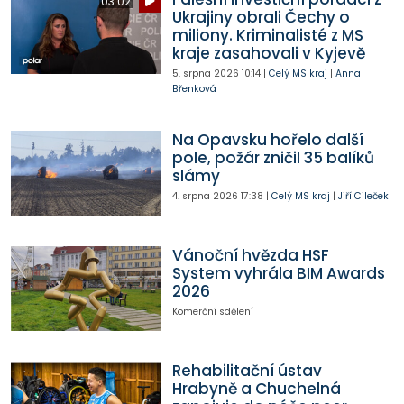
03:02
Ukrajiny obrali Čechy o
miliony. Kriminalisté z MS
kraje zasahovali v Kyjevě
5. srpna 2026
10:14
|
Celý MS kraj
|
Anna
Břenková
Na Opavsku hořelo další
pole, požár zničil 35 balíků
slámy
4. srpna 2026
17:38
|
Celý MS kraj
|
Jiří Cileček
Vánoční hvězda HSF
System vyhrála BIM Awards
2026
Komerční sdělení
Rehabilitační ústav
Hrabyně a Chuchelná