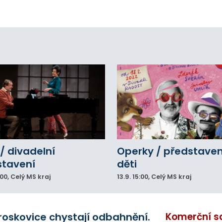
áci s rozbrušovačkou. Následně byl
tulníkem přepraven do ostravské fakultní
emocnice.
/ divadelní
Operky / představen
stavení
děti
:00
, Celý MS kraj
13.9.
15:00
, Celý MS kraj
roskovice chystají odbahnění.
Komerční s