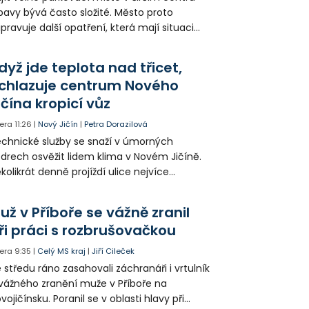
avy bývá často složité. Město proto
ipravuje další opatření, která mají situaci
epšit. Vznikají nová parkovací stání, mění se
ganizace dopravy a některé novinky čekají
dyž jde teplota nad třicet,
ké řidiče v parkovacích zónách.
chlazuje centrum Nového
ičína kropicí vůz
era
11:26
|
Nový Jičín
|
Petra Dorazilová
chnické služby se snaží v úmorných
drech osvěžit lidem klima v Novém Jičíně.
kolikrát denně projíždí ulice nejvíce
hřátého centra kropící vůz. Zvýšila se také
tenzita zálivky květinových záhonů.
už v Příboře se vážně zranil
ři práci s rozbrušovačkou
era
9:35
|
Celý MS kraj
|
Jiří Cileček
 středu ráno zasahovali záchranáři i vrtulník
vážného zranění muže v Příboře na
vojičínsku. Poranil se v oblasti hlavy při