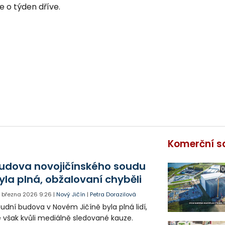
e o týden dříve.
Komerční s
udova novojičínského soudu
0
yla plná, obžalovaní chyběli
. března 2026
9:26
|
Nový Jičín
|
Petra Dorazilová
udní budova v Novém Jičíně byla plná lidí,
 však kvůli mediálně sledované kauze.