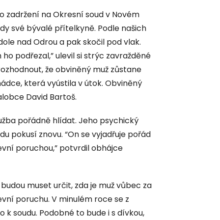
ého zadržení na Okresní soud v Novém
ždy své bývalé přítelkyně. Podle našich
dole nad Odrou a pak skočil pod vlak.
h ho podřezal,” ulevil si strýc zavražděné
 rozhodnout, že obviněný muž zůstane
hádce, která vyústila v útok. Obviněný
alobce David Bartoš.
lužba pořádně hlídat. Jeho psychický
ždu pokusí znovu. “On se vyjadřuje pořád
ševní poruchou,” potvrdil obhájce
 budou muset určit, zda je muž vůbec za
vní poruchu. V minulém roce se z
 k soudu. Podobné to bude i s dívkou,