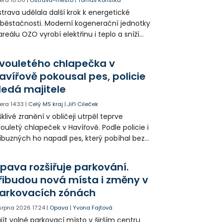
era
10:06
|
Ostrava-město
|
Tomáš Kořistka
trava udělala další krok k energetické
běstačnosti. Moderní kogenerační jednotky
areálu OZO vyrobí elektřinu i teplo a sníží
klady i emise. Malou elektrárnu postaví
olia přímo v Kunčicích.
vouletého chlapečka v
avířově pokousal pes, policie
ledá majitele
era
14:33
|
Celý MS kraj
|
Jiří Cileček
klivé zranění v obličeji utrpěl teprve
ouletý chlapeček v Havířově. Podle policie i
íbuzných ho napadl pes, který pobíhal bez
dítka a náhubku. Majitel psa údajně z místa
ešel. Případem už se zabývá policie, která
pava rozšiřuje parkování.
jitele psa hledá.
řibudou nová místa i změny v
arkovacích zónách
 srpna 2026
17:24
|
Opava
|
Yvona Fajtová
jít volné parkovací místo v širším centru