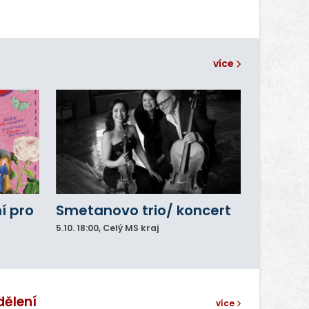
více
í pro
Smetanovo trio/ koncert
5.10.
18:00
, Celý MS kraj
dělení
více