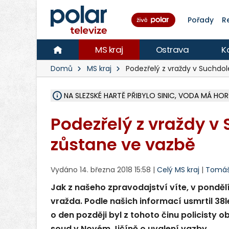
Pořady
R
MS kraj
Ostrava
K
Domů
MS kraj
Podezřelý z vraždy v Suchdol
NA SLEZSKÉ HARTĚ PŘIBYLO SINIC, VODA MÁ HORŠ
ÚOHS DAL ZÁTORU POKUTU 100 000 ZA CHYBY 
AREÁL LODIČEK V KARVINÉ SE PŘIPRAVUJE NA VE
KARVINÁ ZNÁ BUDOUCÍ PODOBU AREÁLU LODIČ
MORAVSKOSLEZŠTÍ POLICISTÉ ODHALILI MEZINÁ
LÁKALI LIDI NA ZISKY Z KRYPTOMĚN, INFO A VIDE
RADNÍ OSTRAVY A POSLANKYNĚ A. HOFFMANNOV
NA POSTUP MINISTERSTVA ŽIVOTNÍHO PROSTŘED
MUŽ V PŘÍBOŘE SE VÁŽNĚ ZRANIL PŘI PRÁCI S 
SLEZSKÁ OSTRAVA PŘIPRAVUJE PROJEKTOVOU D
PODEZŘELÝ BALÍČEK ZASTAVIL PROVOZ NA NÁDRA
CHLAPEČKA (2) V HAVÍŘOVĚ POKOUSAL PES, POLI
MS KRAJ VYBUDUJE ZA 40 MILIONŮ V JABLUNKOVĚ
FOTBALISTA LAURI LAINE SE VRACÍ Z BANÍKU OS
F-M DOKONČIL VOLNOČASOVÝ AREÁL RIVKA PA
Podezřelý z vraždy v
zůstane ve vazbě
Vydáno 14. března 2018 15:58 |
Celý MS kraj
|
Tomáš 
Jak z našeho zpravodajství víte, v ponděl
vražda. Podle našich informací usmrtil 38l
o den později byl z tohoto činu policisty 
soud v Novém Jičíně o uvalení vazby.