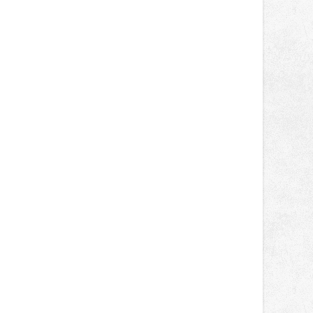
světa vrcholových zápasů, tentokrát
v MMA.