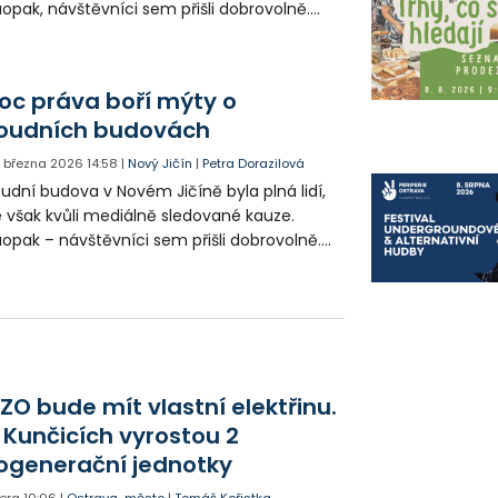
opak, návštěvníci sem přišli dobrovolně.
nal se třetí ročník akce Noc práva.
oc práva boří mýty o
oudních budovách
. března 2026
14:58
|
Nový Jičín
|
Petra Dorazilová
udní budova v Novém Jičíně byla plná lidí,
 však kvůli mediálně sledované kauze.
opak – návštěvníci sem přišli dobrovolně.
nal se třetí ročník akce Noc práva.
ZO bude mít vlastní elektřinu.
 Kunčicích vyrostou 2
ogenerační jednotky