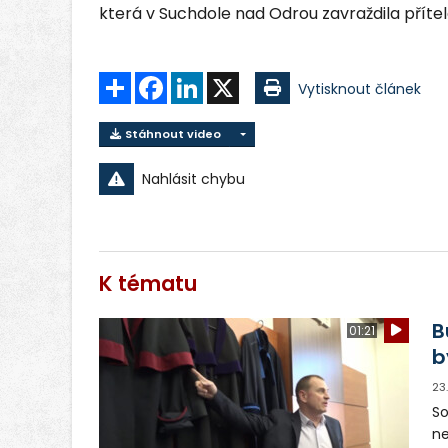
která v Suchdole nad Odrou zavraždila přítel
Sdílet
Facebook
LinkedIn
X
Vytisknout článek
Stáhnout video
Nahlásit chybu
K tématu
B
01:21
b
23
So
ne