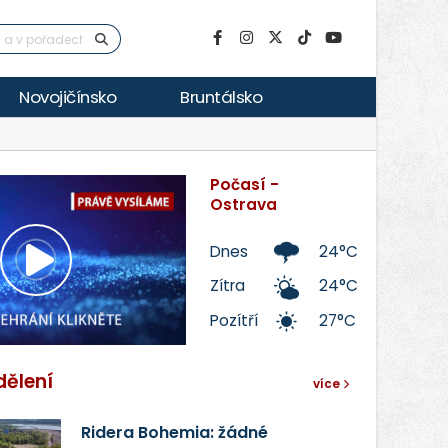
Novojičínsko
Bruntálsko
Počasí -
Ostrava
Dnes
24°C
Přehrát
Zítra
24°C
Pozítří
27°C
video
dělení
více
Ridera Bohemia: žádné