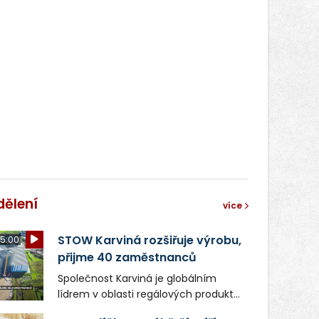
dělení
více
STOW Karviná rozšiřuje výrobu,
5:00
přijme 40 zaměstnanců
Společnost Karviná je globálním
lídrem v oblasti regálových produktů
a systémů, stabilním