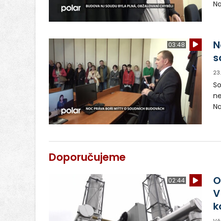
Na
Ko
N
03:48
s
23
So
ne
Na
Ko
Doporučujeme
O
02:44
V
k