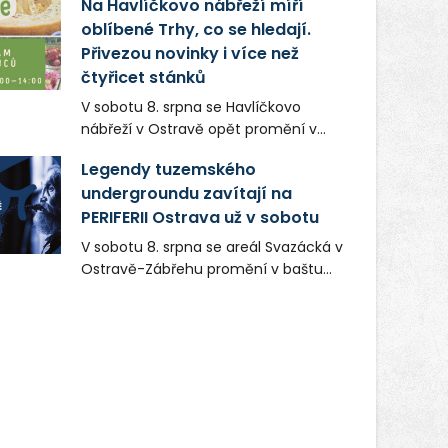
Na Havlíčkovo nábřeží míří
zaměstnavatelem na Karvinsku a
oblíbené Trhy, co se hledají.
firmou s obrovským potenciálem.
Přivezou novinky i více než
čtyřicet stánků
V sobotu 8. srpna se Havlíčkovo
nábřeží v Ostravě opět promění v
místo plné vůní, chutí a poctivých
Legendy tuzemského
lokálních výrobků. Trhy, co se hledají
undergroundu zavítají na
tentokrát nabídnou více než čtyřicet
PERIFERII Ostrava už v sobotu
pečlivě vybraných stánků s kvalitní
gastronomií, farmářskými produkty,
V sobotu 8. srpna se areál Svazácká v
designem i řemeslnou tvorbou.
Ostravě-Zábřehu promění v baštu
Návštěvníci se mohou těšit nejen na
undergroundové a alternativní
oblíbené stálice, ale také na řadu
hudby. Uskuteční se zde totiž první
novinek, které v Ostravě běžně
ročník festivalu PERIFERIE Ostrava.
nepotkají.
Brány areálu se otevřou půlhodinu po
poledni, na příchozí čekají koncerty,
autorská čtení a rozhovory.
Vstupenky v ceně 450 Kč jsou v
prodeji.