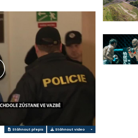
řehrát
ideo
Stáhnout přepis
Stáhnout video