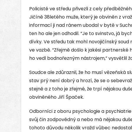
Policisté ve středu přivezli z cely předběžn
Jičíně 38letého muže, který je obviněn z vra
informací ji nad ránem ubodal v bytě v Such
ten ho ale jen odhodil. “Je to svinstvo, já byc
dívky. Ve středu tak mohl novojičínský soud
ve vazbě. “Zřejmě došlo k jakési partnerské 
ho vedl bodnořezným nástrojem,” vysvětlil ž
Soudce ale zdůraznil, že ho musí vězeňská s
stav prý není dobrý a hrozí, že se o sebevra
stejně a z toho je zřejmé, že trpí nějakou du
obviněného Jiří Špaček.
Odborníci z oboru psychologie a psychiatrie
svůj čin zodpovědný a nebo má nějakou duše
tohoto důvodu několik vražd vůbec nedostalo