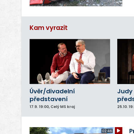
pr
vr
n
Kam vyrazit
Úvěr/divadelní
Judy 
představení
před
17.9.
19:00
, Celý MS kraj
25.10.
19
P
02:46