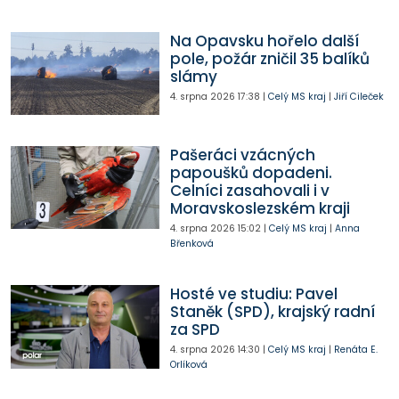
Na Opavsku hořelo další
pole, požár zničil 35 balíků
slámy
4. srpna 2026
17:38
|
Celý MS kraj
|
Jiří Cileček
Pašeráci vzácných
papoušků dopadeni.
Celníci zasahovali i v
Moravskoslezském kraji
4. srpna 2026
15:02
|
Celý MS kraj
|
Anna
Břenková
Hosté ve studiu: Pavel
Staněk (SPD), krajský radní
za SPD
4. srpna 2026
14:30
|
Celý MS kraj
|
Renáta E.
Orlíková