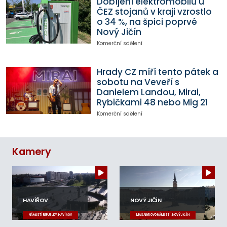
Dobíjení elektromobilů u
ČEZ stojanů v kraji vzrostlo
o 34 %, na špici poprvé
Nový Jičín
Komerční sdělení
Hrady CZ míří tento pátek a
sobotu na Veveří s
Danielem Landou, Mirai,
Rybičkami 48 nebo Mig 21
Komerční sdělení
Kamery
HAVÍŘOV
NOVÝ JIČÍN
NÁMĚSTÍ REPUBLIKY, HAVÍŘOV
MASARYKOVO NÁMĚSTÍ, NOVÝ JIČÍN