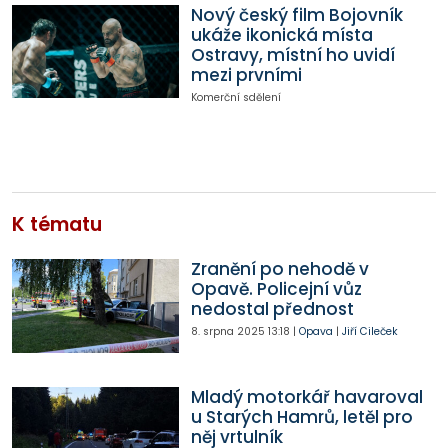
Nový český film Bojovník
ukáže ikonická místa
Ostravy, místní ho uvidí
mezi prvními
Komerční sdělení
K tématu
Zranění po nehodě v
Opavě. Policejní vůz
nedostal přednost
8. srpna 2025
13:18
|
Opava
|
Jiří Cileček
Mladý motorkář havaroval
u Starých Hamrů, letěl pro
něj vrtulník