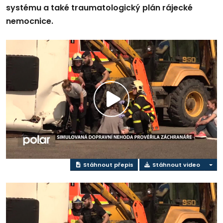
systému a také traumatologický plán rájecké
nemocnice.
Přehrát
video
Stáhnout přepis
Stáhnout video