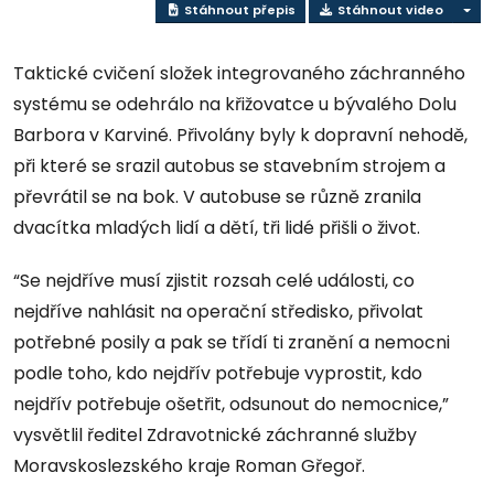
Stáhnout přepis
Stáhnout video
Taktické cvičení složek integrovaného záchranného
systému se odehrálo na křižovatce u bývalého Dolu
Barbora v Karviné. Přivolány byly k dopravní nehodě,
při které se srazil autobus se stavebním strojem a
převrátil se na bok. V autobuse se různě zranila
dvacítka mladých lidí a dětí, tři lidé přišli o život.
“Se nejdříve musí zjistit rozsah celé události, co
nejdříve nahlásit na operační středisko, přivolat
potřebné posily a pak se třídí ti zranění a nemocni
podle toho, kdo nejdřív potřebuje vyprostit, kdo
nejdřív potřebuje ošetřit, odsunout do nemocnice,”
vysvětlil ředitel Zdravotnické záchranné služby
Moravskoslezského kraje Roman Gřegoř.