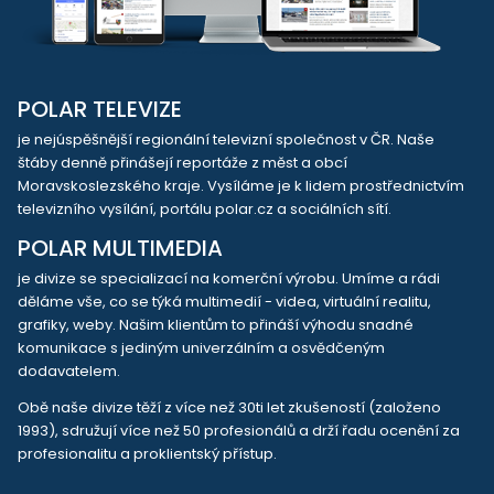
POLAR TELEVIZE
je nejúspěšnější regionální televizní společnost v ČR. Naše
štáby denně přinášejí reportáže z měst a obcí
Moravskoslezského kraje. Vysíláme je k lidem prostřednictvím
televizního vysílání, portálu polar.cz a sociálních sítí.
POLAR MULTIMEDIA
je divize se specializací na komerční výrobu. Umíme a rádi
děláme vše, co se týká multimedií - videa, virtuální realitu,
grafiky, weby. Našim klientům to přináší výhodu snadné
komunikace s jediným univerzálním a osvědčeným
dodavatelem.
Obě naše divize těží z více než 30ti let zkušeností (založeno
1993), sdružují více než 50 profesionálů a drží řadu ocenění za
profesionalitu a proklientský přístup.