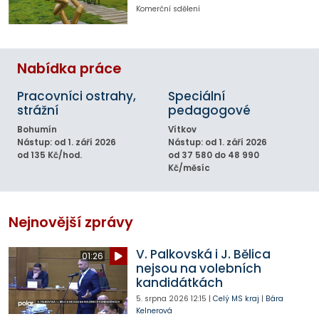
Komerční sdělení
Nabídka práce
Pracovníci ostrahy,
Speciální
strážní
pedagogové
Bohumín
Vítkov
Nástup: od 1. září 2026
Nástup: od 1. září 2026
od 135 Kč/hod.
od 37 580 do 48 990
Kč/měsíc
Nejnovější zprávy
V. Palkovská i J. Bělica
01:26
nejsou na volebních
kandidátkách
5. srpna 2026
12:15
|
Celý MS kraj
|
Bára
Kelnerová