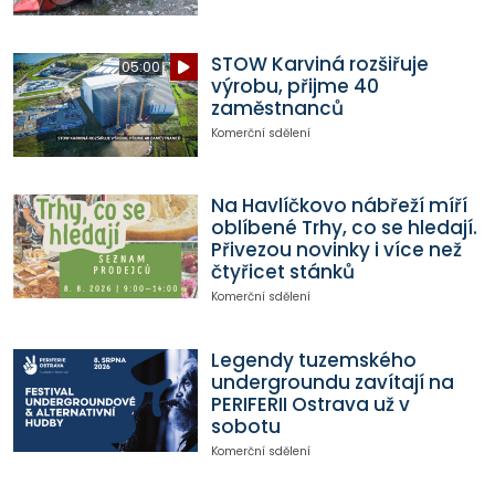
STOW Karviná rozšiřuje
05:00
výrobu, přijme 40
zaměstnanců
Komerční sdělení
Na Havlíčkovo nábřeží míří
oblíbené Trhy, co se hledají.
Přivezou novinky i více než
čtyřicet stánků
Komerční sdělení
Legendy tuzemského
undergroundu zavítají na
PERIFERII Ostrava už v
sobotu
Komerční sdělení