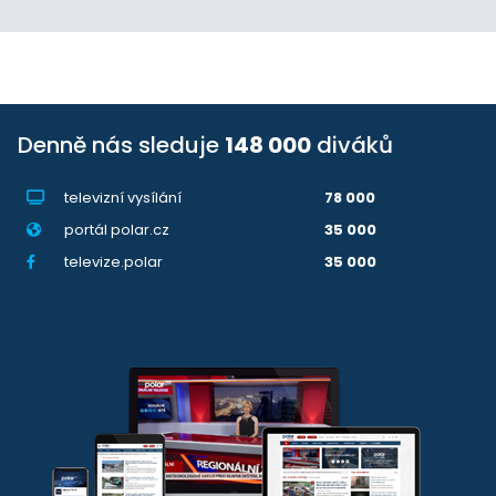
Denně nás sleduje
148 000
diváků
televizní vysílání
78 000
portál polar.cz
35 000
televize.polar
35 000