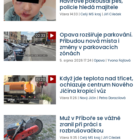
Havířově pokousal pes,
policie hledá majitele
Včera
14:33
|
Celý MS kraj
|
Jiří Cileček
Opava rozšiřuje parkování.
02:33
Přibudou nová místa i
změny v parkovacích
zónách
5. srpna 2026
17:24
|
Opava
|
Yvona Fajtová
Když jde teplota nad třicet,
01:20
ochlazuje centrum Nového
Jičína kropicí vůz
Včera
11:26
|
Nový Jičín
|
Petra Dorazilová
Muž v Příboře se vážně
zranil při práci s
rozbrušovačkou
Včera
9:35
|
Celý MS kraj
|
Jiří Cileček