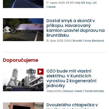
17. srpna 2025
20:34
|
Celý MS kraj
|
Jiří
Cileček
Dostal smyk a skončil v
příkopu. Havarovaný
kamion uzavřel dopravu na
Bruntálsku
15. října 2025
13:00
|
Bruntál
|
Anna Břenková
Doporučujeme
OZO bude mít vlastní
02:44
elektřinu. V Kunčicích
vyrostou 2 kogenerační
jednotky
Včera
10:06
|
Ostrava-město
|
Tomáš Kořistka
Dvouletého chlapečka v