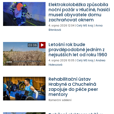
Elektrokoloběžka způsobila
noční požár v Hlučíně, hasiči
museli obyvatele domu
zachraňovat oknem
4. srpna 2026
12:04
|
Celý MS kraj
|
Anna
Břenková
Letošní rok bude
03:06
pravděpodobně jedním z
nejsušších let od roku 1960
4. srpna 2026
10:05
|
Celý MS kraj
|
Andrea
Holeszová
Rehabilitační ústav
Hrabyně a Chuchelná
zapojuje do péče peer
mentory
Komerční sdělení