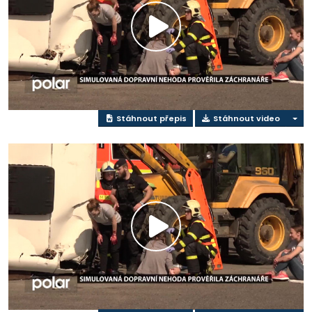
Přehrát
video
Stáhnout přepis
Stáhnout video
Přehrát
video