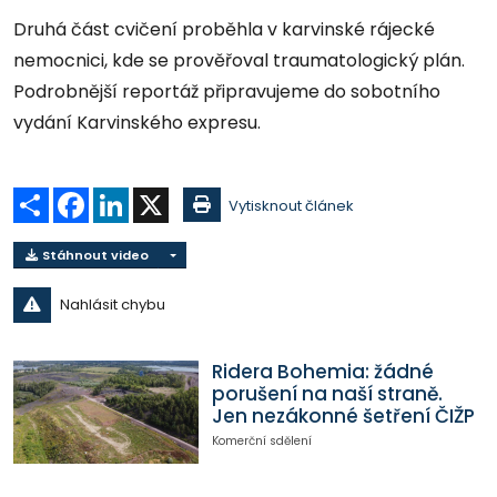
Druhá část cvičení proběhla v karvinské rájecké
nemocnici, kde se prověřoval traumatologický plán.
Podrobnější reportáž připravujeme do sobotního
vydání Karvinského expresu.
Sdílet
Facebook
LinkedIn
X
Vytisknout článek
Stáhnout video
Nahlásit chybu
Ridera Bohemia: žádné
porušení na naší straně.
Jen nezákonné šetření ČIŽP
Komerční sdělení