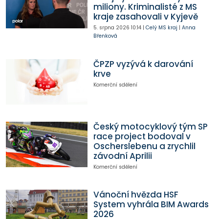
miliony. Kriminalisté z MS
kraje zasahovali v Kyjevě
5. srpna 2026
10:14
|
Celý MS kraj
|
Anna
Břenková
ČPZP vyzývá k darování
krve
Komerční sdělení
Český motocyklový tým SP
race project bodoval v
Oscherslebenu a zrychlil
závodní Aprilii
Komerční sdělení
Vánoční hvězda HSF
System vyhrála BIM Awards
2026