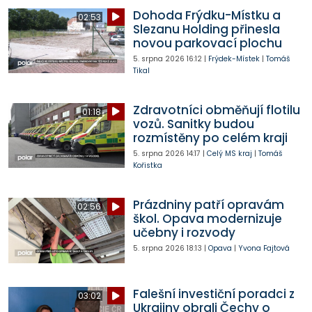
Dohoda Frýdku-Místku a
02:53
Slezanu Holding přinesla
novou parkovací plochu
5. srpna 2026
16:12
|
Frýdek-Místek
|
Tomáš
Tikal
Zdravotníci obměňují flotilu
01:18
vozů. Sanitky budou
rozmístěny po celém kraji
5. srpna 2026
14:17
|
Celý MS kraj
|
Tomáš
Kořistka
Prázdniny patří opravám
02:56
škol. Opava modernizuje
učebny i rozvody
5. srpna 2026
18:13
|
Opava
|
Yvona Fajtová
Falešní investiční poradci z
03:02
Ukrajiny obrali Čechy o