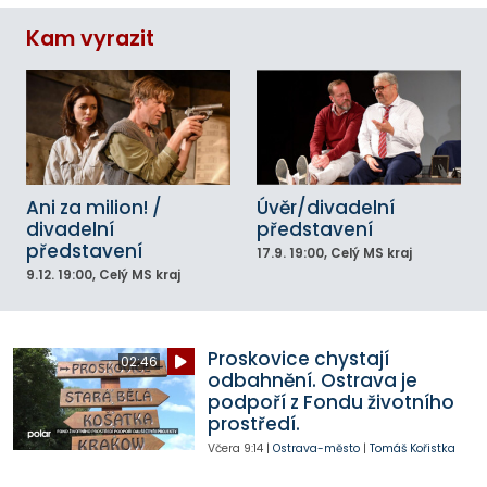
Kam vyrazit
Ani za milion! /
Úvěr/divadelní
divadelní
představení
představení
17.9.
19:00
, Celý MS kraj
9.12.
19:00
, Celý MS kraj
Proskovice chystají
02:46
odbahnění. Ostrava je
podpoří z Fondu životního
prostředí.
Včera
9:14
|
Ostrava-město
|
Tomáš Kořistka