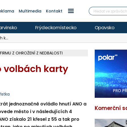
eklama
Multimedia
Kontakt
arvinsko
Frýdeckomístecko
Opavsko
h k…
 FIRMU Z OHROŽENÍ Z NEDBALOSTI
Í KVALITU, HYGIENICI RADÍ BÝT OPATRNÍ
ETECH ROZTOČILY LOPATKY HISTOR. MLÝNA
 VYHLÍDKOVOU TERASOU ZA 2,6 MILIONU
ÍŘÍ DO FINÁLE, VÍCE NA POLAR.CZ
V OHROŽENÍ ŽIVOTA, INFO NA POLAR.CZ
ŽOU OBJASNIT PRŮBĚH NEHODOVÉHO DĚJE
EM A HEŘMANOVICEMI ZA 74 MILIONŮ
MÁM, CISTERNY JEZDÍ I NA LYSOU HORU
 ELEKTRÁREN, REPORTÁŽ NA POLAR.CZ
 REPORTÁŽ NA POLAR.CZ
ČÁSTEČNÉHO ZATMĚNÍ SLUNCE I PERSEID
ARKOVÁNÍ VE VNITROBLOKU
ŽCE S AUTEM, INFO NA POLAR.CZ
Í LUTYNI Z LEDNA 2024 ZAMÍŘÍ K SOUDU
 volbách karty
istka
trát jednoznačně ovládlo hnutí ANO a
Komerční s
ede město i v následujících 4
ANO získalo 21 křesel z 55 a tak pro
 stran, jako po minulých volbách.