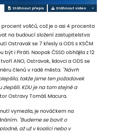
Stáhnout přepis
Stáhnout video
procent voličů, což je o asi 4 procenta
vat na budoucí složení zastupitelstva
hnutí Ostravak se 7 křesly a ODS s KSČM
 být i Piráti. Naopak ČSSD obhájila z 12
tvoří ANO, Ostravak, lidovci a ODS se
oměru členů v radě města.
"Návrh
olepšilo, takže jsme ten požadavek
u zlepšili. KDU je na tom stejně a
tor Ostravy Tomáš Macura.
hnutí vymezila, je nováčkem na
jednáním.
"Budeme se bavit o
lodné, až už v koalici nebo v