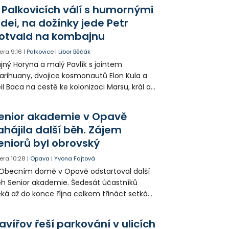
odníku. Motorkář utrpěl velmi vážná
 Palkovicích válí s humornými
anění a byl letecky přepraven do
idei, na dožínky jede Petr
emocnice.
otvald na kombajnu
era
9:16
|
Palkovice
|
Libor Běčák
jný Horyna a malý Pavlík s jointem
rihuany, dvojice kosmonautů Elon Kula a
il Baca na cestě ke kolonizaci Marsu, král a
šek a mnoho dalších postav už při
opagaci Palkovic ztvárnili starosta Radim
enior akademie v Opavě
ča a místostarosta David Kula.
ahájila další běh. Zájem
eniorů byl obrovský
era
10:28
|
Opava
|
Yvona Fajtová
Obecním domě v Opavě odstartoval další
h Senior akademie. Šedesát účastníků
ká až do konce října celkem třináct setkání
ných odborných přednášek i poznávání
sta. Na závěr převezmou úspěšní
avířov řeší parkování v ulicích
solventi certifikáty o absolvování studia a