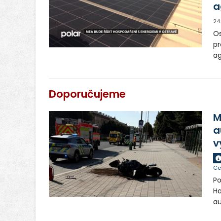
a
24
Os
pr
ag
sn
ná
Sl
Doporučujeme
m
M
a
v
Ce
Po
Ha
au
si