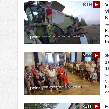
ch
V
01:30
zr
v
n
K
Vč
Ha
ma
Ne
ša
pr
S
02:50
Ba
z
s
Vč
V 
bě
če
pl
mě
H
02:38
ab