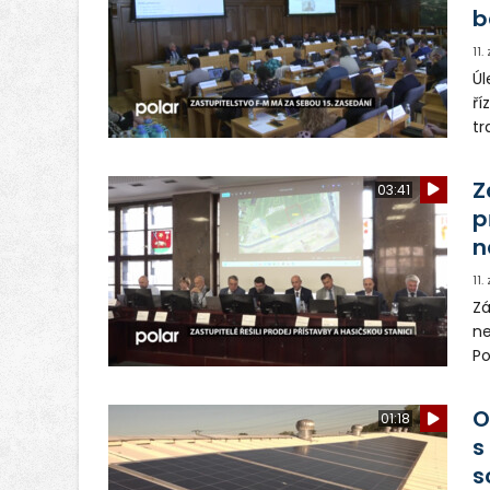
b
11.
Úl
ří
tr
Za
da
Z
03:41
řa
p
n
11.
Zá
ne
Po
př
ha
O
01:18
s
s