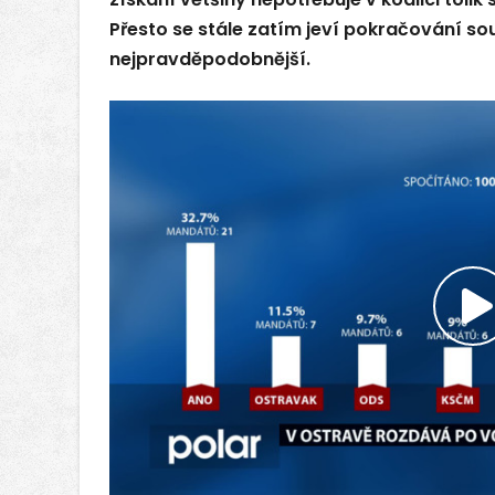
Přesto se stále zatím jeví pokračování so
nejpravděpodobnější.
P
v