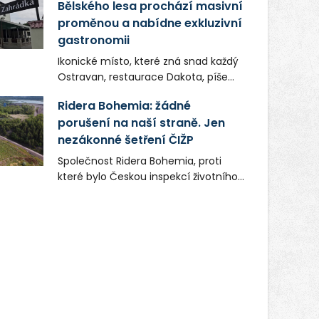
Bělského lesa prochází masivní
proměnou a nabídne exkluzivní
gastronomii
Ikonické místo, které zná snad každý
Ostravan, restaurace Dakota, píše
novou kapitolu. Silná mateřská
Ridera Bohemia: žádné
společnost Dang Investment Group
porušení na naší straně. Jen
s.r.o. investuje do projektu přes 50
nezákonné šetření ČIŽP
milionů korun. Cílem je přinést
Ostravě dva špičkové gastronomické
Společnost Ridera Bohemia, proti
koncepty, které v regionu dosud
které bylo Českou inspekcí životního
chyběly, luxusní středomořskou
prostředí (ČIŽP) čtyři roky vedeno
kuchyni a autentickou asijskou
vykonstruované řízení, při realizaci
gastronomii.
OVS na heřmanické haldě
postupovala v souladu se zákonem a
zadáním státního podniku DIAMO a v
této souvislosti nelze hovořit o
žádném odpadu. Ridera od počátku
označovala řízení ČIŽP za nezákonné
a domáhala se práva na spravedlivý