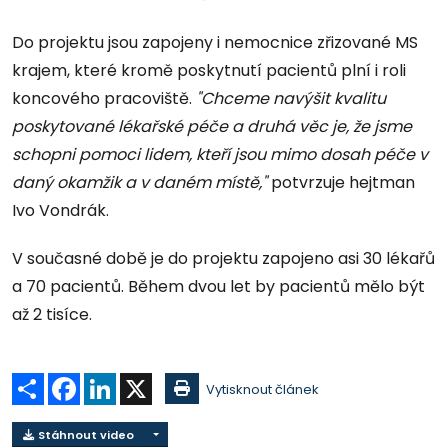
Do projektu jsou zapojeny i nemocnice zřizované MS
krajem, které kromě poskytnutí pacientů plní i roli
koncového pracoviště.
"Chceme navýšit kvalitu
poskytované lékařské péče a druhá věc je, že jsme
schopni pomoci lidem, kteří jsou mimo dosah péče v
daný okamžik a v daném místě,"
potvrzuje hejtman
Ivo Vondrák.
V současné době je do projektu zapojeno asi 30 lékařů
a 70 pacientů. Během dvou let by pacientů mělo být
až 2 tisíce.
Sdílet
Facebook
LinkedIn
X
Vytisknout článek
Stáhnout video