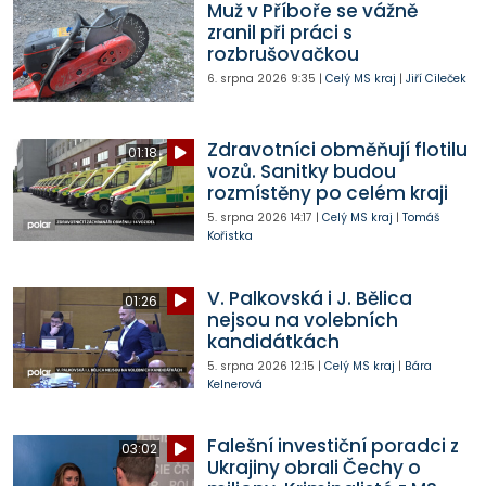
Muž v Příboře se vážně
zranil při práci s
rozbrušovačkou
6. srpna 2026
9:35
|
Celý MS kraj
|
Jiří Cileček
Zdravotníci obměňují flotilu
01:18
vozů. Sanitky budou
rozmístěny po celém kraji
5. srpna 2026
14:17
|
Celý MS kraj
|
Tomáš
Kořistka
V. Palkovská i J. Bělica
01:26
nejsou na volebních
kandidátkách
5. srpna 2026
12:15
|
Celý MS kraj
|
Bára
Kelnerová
Falešní investiční poradci z
03:02
Ukrajiny obrali Čechy o