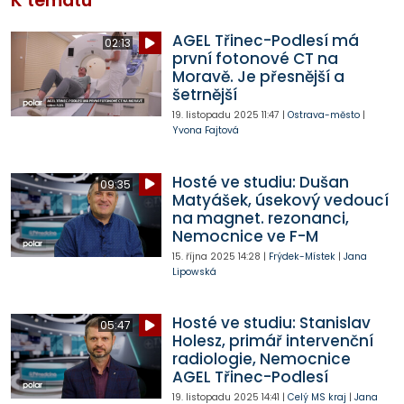
K tématu
AGEL Třinec-Podlesí má
02:13
první fotonové CT na
Moravě. Je přesnější a
šetrnější
19. listopadu 2025
11:47
|
Ostrava-město
|
Yvona Fajtová
Hosté ve studiu: Dušan
09:35
Matyášek, úsekový vedoucí
na magnet. rezonanci,
Nemocnice ve F-M
15. října 2025
14:28
|
Frýdek-Místek
|
Jana
Lipowská
Hosté ve studiu: Stanislav
05:47
Holesz, primář intervenční
radiologie, Nemocnice
AGEL Třinec-Podlesí
19. listopadu 2025
14:41
|
Celý MS kraj
|
Jana