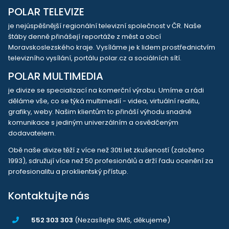
POLAR TELEVIZE
je nejúspěšnější regionální televizní společnost v ČR. Naše
štáby denně přinášejí reportáže z měst a obcí
Moravskoslezského kraje. Vysíláme je k lidem prostřednictvím
televizního vysílání, portálu polar.cz a sociálních sítí.
POLAR MULTIMEDIA
je divize se specializací na komerční výrobu. Umíme a rádi
děláme vše, co se týká multimedií - videa, virtuální realitu,
grafiky, weby. Našim klientům to přináší výhodu snadné
komunikace s jediným univerzálním a osvědčeným
dodavatelem.
Obě naše divize těží z více než 30ti let zkušeností (založeno
1993), sdružují více než 50 profesionálů a drží řadu ocenění za
profesionalitu a proklientský přístup.
Kontaktujte nás
552 303 303
(Nezasílejte SMS, děkujeme)