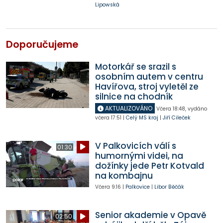
Lipowská
Doporučujeme
Motorkář se srazil s
osobním autem v centru
Havířova, stroj vyletěl ze
silnice na chodník
AKTUALIZOVÁNO
Včera
18:48
,
vydáno
včera
17:51
|
Celý MS kraj
|
Jiří Cileček
V Palkovicích válí s
01:30
humornými videi, na
dožínky jede Petr Kotvald
na kombajnu
Včera
9:16
|
Palkovice
|
Libor Běčák
Senior akademie v Opavě
02:50