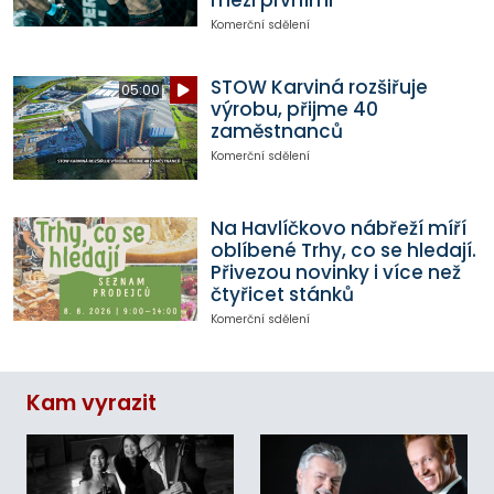
mezi prvními
Komerční sdělení
STOW Karviná rozšiřuje
05:00
výrobu, přijme 40
zaměstnanců
Komerční sdělení
Na Havlíčkovo nábřeží míří
oblíbené Trhy, co se hledají.
Přivezou novinky i více než
čtyřicet stánků
Komerční sdělení
Kam vyrazit