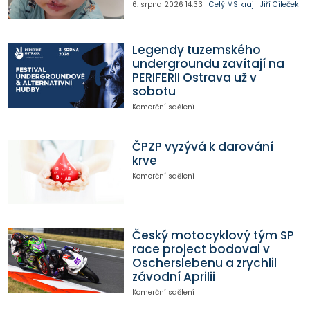
6. srpna 2026
14:33
|
Celý MS kraj
|
Jiří Cileček
Legendy tuzemského
undergroundu zavítají na
PERIFERII Ostrava už v
sobotu
Komerční sdělení
ČPZP vyzývá k darování
krve
Komerční sdělení
Český motocyklový tým SP
race project bodoval v
Oscherslebenu a zrychlil
závodní Aprilii
Komerční sdělení