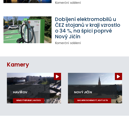
Komerční sdělení
Dobíjení elektromobilů u
ČEZ stojanů v kraji vzrostlo
o 34 %, na špici poprvé
Nový Jičín
Komerční sdělení
Kamery
HAVÍŘOV
NOVÝ JIČÍN
NÁMĚSTÍ REPUBLIKY, HAVÍŘOV
MASARYKOVO NÁMĚSTÍ, NOVÝ JIČÍN