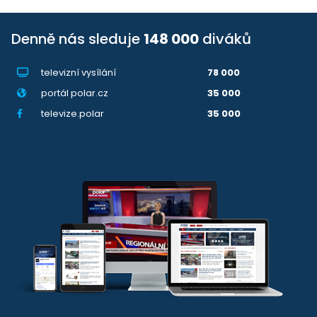
Denně nás sleduje
148 000
diváků
televizní vysílání
78 000
portál polar.cz
35 000
televize.polar
35 000