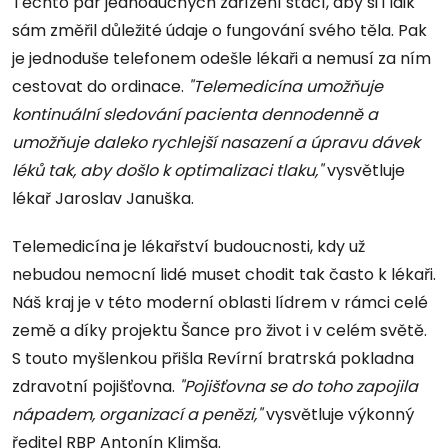
Těchto pár jednoduchých zařízení stačí, aby si i laik
sám změřil důležité údaje o fungování svého těla. Pak
je jednoduše telefonem odešle lékaři a nemusí za ním
cestovat do ordinace.
"Telemedicína umožňuje
kontinuální sledování pacienta dennodenně a
umožňuje daleko rychlejší nasazení a úpravu dávek
léků tak, aby došlo k optimalizaci tlaku,"
vysvětluje
lékař Jaroslav Januška.
Telemedicína je lékařství budoucnosti, kdy už
nebudou nemocní lidé muset chodit tak často k lékaři.
Náš kraj je v této moderní oblasti lídrem v rámci celé
země a díky projektu Šance pro život i v celém světě.
S touto myšlenkou přišla Revírní bratrská pokladna
zdravotní pojišťovna.
"Pojišťovna se do toho zapojila
nápadem, organizací a penězi,"
vysvětluje výkonný
ředitel RBP Antonín Klimša.