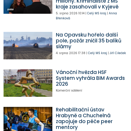
miliony. Kriminalisté z MS
kraje zasahovali v Kyjevě
5. srpna 2026
10:14
|
Celý MS kraj
|
Anna
Břenková
Na Opavsku hořelo další
pole, požár zničil 35 balíků
slámy
4. srpna 2026
17:38
|
Celý MS kraj
|
Jiří Cileček
Vánoční hvězda HSF
System vyhrála BIM Awards
2026
Komerční sdělení
Rehabilitační ústav
Hrabyně a Chuchelná
zapojuje do péče peer
mentory