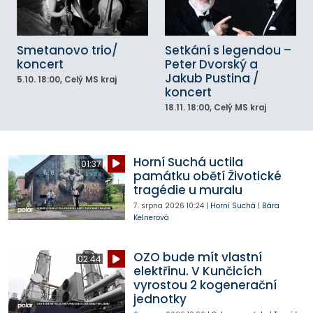
Smetanovo trio/
Setkání s legendou –
koncert
Peter Dvorský a
Jakub Pustina /
5.10.
18:00
, Celý MS kraj
koncert
18.11.
18:00
, Celý MS kraj
Horní Suchá uctila
01:37
památku obětí Životické
tragédie u muralu
7. srpna 2026
10:24
|
Horní Suchá
|
Bára
Kelnerová
OZO bude mít vlastní
02:44
elektřinu. V Kunčicích
vyrostou 2 kogenerační
jednotky