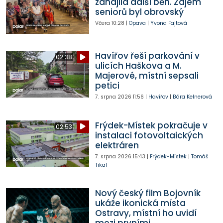
zahájila další běh. Zájem
seniorů byl obrovský
Včera
10:28
|
Opava
|
Yvona Fajtová
Havířov řeší parkování v
02:38
ulicích Haškova a M.
Majerové, místní sepsali
petici
7. srpna 2026
11:56
|
Havířov
|
Bára Kelnerová
Frýdek-Místek pokračuje v
02:53
instalaci fotovoltaických
elektráren
7. srpna 2026
15:43
|
Frýdek-Místek
|
Tomáš
Tikal
Nový český film Bojovník
ukáže ikonická místa
Ostravy, místní ho uvidí