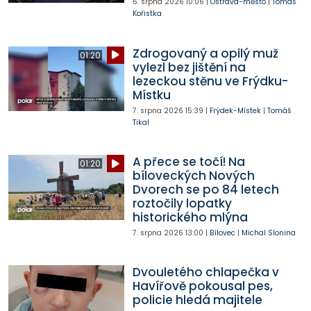
6. srpna 2026
10:06
|
Ostrava-město
|
Tomáš
Kořistka
Zdrogovaný a opilý muž
01:20
vylezl bez jištění na
lezeckou stěnu ve Frýdku-
Místku
7. srpna 2026
15:39
|
Frýdek-Místek
|
Tomáš
Tikal
A přece se točí! Na
01:20
bíloveckých Nových
Dvorech se po 84 letech
roztočily lopatky
historického mlýna
7. srpna 2026
13:00
|
Bílovec
|
Michal Slonina
Dvouletého chlapečka v
Havířově pokousal pes,
policie hledá majitele