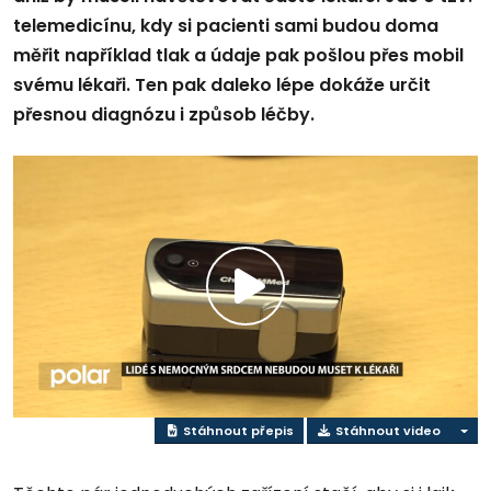
telemedicínu, kdy si pacienti sami budou doma
měřit například tlak a údaje pak pošlou přes mobil
svému lékaři. Ten pak daleko lépe dokáže určit
přesnou diagnózu i způsob léčby.
Přehrát
video
Stáhnout přepis
Stáhnout video