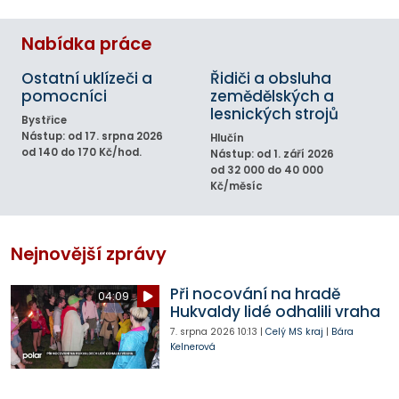
Nabídka práce
Ostatní uklízeči a
Řidiči a obsluha
pomocníci
zemědělských a
lesnických strojů
Bystřice
Nástup: od 17. srpna 2026
Hlučín
od 140 do 170 Kč/hod.
Nástup: od 1. září 2026
od 32 000 do 40 000
Kč/měsíc
Nejnovější zprávy
Při nocování na hradě
04:09
Hukvaldy lidé odhalili vraha
7. srpna 2026
10:13
|
Celý MS kraj
|
Bára
Kelnerová