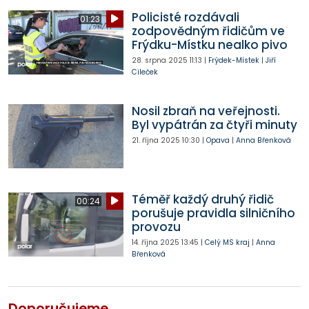
Policisté rozdávali
01:23
zodpovědným řidičům ve
Frýdku-Místku nealko pivo
28. srpna 2025
11:13
|
Frýdek-Místek
|
Jiří
Cileček
Nosil zbraň na veřejnosti.
Byl vypátrán za čtyři minuty
21. října 2025
10:30
|
Opava
|
Anna Břenková
Téměř každý druhý řidič
00:24
porušuje pravidla silničního
provozu
14. října 2025
13:45
|
Celý MS kraj
|
Anna
Břenková
Doporučujeme