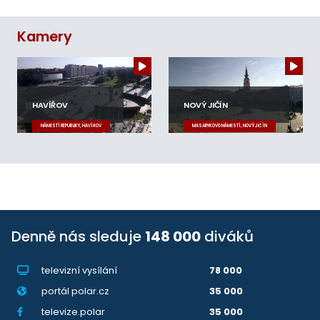
Kamery
HAVÍŘOV
NOVÝ JIČÍN
NÁMĚSTÍ REPUBLIKY, HAVÍŘOV
MASARYKOVO NÁMĚSTÍ, NOVÝ JIČÍN
Denně nás sleduje
148 000
diváků
televizní vysílání
78 000
portál polar.cz
35 000
televize.polar
35 000