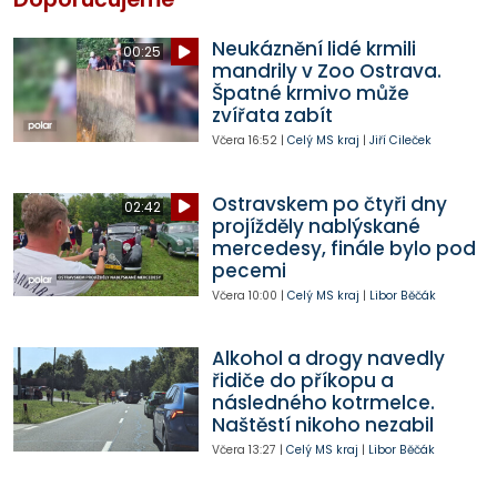
Neukáznění lidé krmili
00:25
mandrily v Zoo Ostrava.
Špatné krmivo může
zvířata zabít
Včera
16:52
|
Celý MS kraj
|
Jiří Cileček
Ostravskem po čtyři dny
02:42
projížděly nablýskané
mercedesy, finále bylo pod
pecemi
Včera
10:00
|
Celý MS kraj
|
Libor Běčák
Alkohol a drogy navedly
řidiče do příkopu a
následného kotrmelce.
Naštěstí nikoho nezabil
Včera
13:27
|
Celý MS kraj
|
Libor Běčák