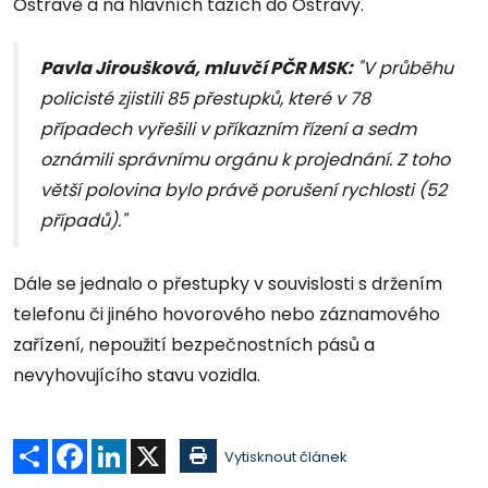
Ostravě a na hlavních tazích do Ostravy.
Pavla Jiroušková, mluvčí PČR MSK:
"V průběhu
policisté zjistili 85 přestupků, které v 78
případech vyřešili v příkazním řízení a sedm
oznámili správnímu orgánu k projednání. Z toho
větší polovina bylo právě porušení rychlosti (52
případů)."
Dále se jednalo o přestupky v souvislosti s držením
telefonu či jiného hovorového nebo záznamového
zařízení, nepoužití bezpečnostních pásů a
nevyhovujícího stavu vozidla.
Sdílet
Facebook
LinkedIn
X
Vytisknout článek