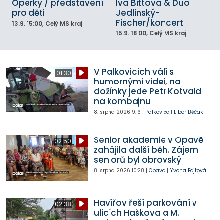
Operky / představení
Iva Bittová & Duo
pro děti
Jedlinský-
Fischer/koncert
13.9.
15:00
, Celý MS kraj
15.9.
18:00
, Celý MS kraj
V Palkovicích válí s
01:30
humornými videi, na
dožínky jede Petr Kotvald
na kombajnu
8. srpna 2026
9:16
|
Palkovice
|
Libor Běčák
Senior akademie v Opavě
02:50
zahájila další běh. Zájem
seniorů byl obrovský
8. srpna 2026
10:28
|
Opava
|
Yvona Fajtová
Havířov řeší parkování v
02:38
ulicích Haškova a M.