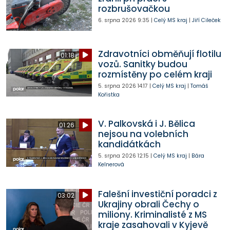
rozbrušovačkou
6. srpna 2026
9:35
|
Celý MS kraj
|
Jiří Cileček
Zdravotníci obměňují flotilu
01:18
vozů. Sanitky budou
rozmístěny po celém kraji
5. srpna 2026
14:17
|
Celý MS kraj
|
Tomáš
Kořistka
V. Palkovská i J. Bělica
01:26
nejsou na volebních
kandidátkách
5. srpna 2026
12:15
|
Celý MS kraj
|
Bára
Kelnerová
Falešní investiční poradci z
03:02
Ukrajiny obrali Čechy o
miliony. Kriminalisté z MS
kraje zasahovali v Kyjevě