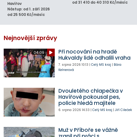
od 31 410 do 40 310 Kč/měsíc
Havířov
Nástup: od 1. září 2026
od 25 500 Kč/měsíc
Nejnovější zprávy
Při nocování na hradě
04:09
Hukvaldy lidé odhalili vraha
7. srpna 2026
10:13
|
Celý MS kraj
|
Bára
Kelnerová
Dvouletého chlapečka v
Havířově pokousal pes,
policie hledá majitele
6. srpna 2026
14:33
|
Celý MS kraj
|
Jiří Cileček
Muž v Příboře se vážně
zranil při práci s