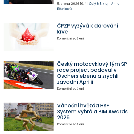
5. srpna 2026
10:14
|
Celý MS kraj
|
Anna
Břenková
ČPZP vyzývá k darování
krve
Komerční sdělení
Český motocyklový tým SP
race project bodoval v
Oscherslebenu a zrychlil
závodní Aprilii
Komerční sdělení
Vánoční hvězda HSF
System vyhrála BIM Awards
2026
Komerční sdělení