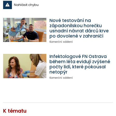
Nahlásit chybu
Nové testování na
západonilskou horečku
usnadní návrat dárců krve
po dovolené v zahraničí
Komerční sdělení
Infektologové FN Ostrava
během léta evidují zvýšené
počty lidí, které pokousal
netopýr
Komerční sdělení
K tématu