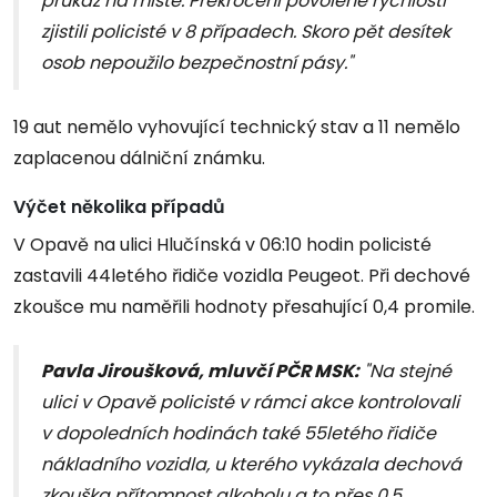
průkaz na místě. Překročení povolené rychlosti
zjistili policisté v 8 případech. Skoro pět desítek
osob nepoužilo bezpečnostní pásy."
19 aut nemělo vyhovující technický stav a 11 nemělo
zaplacenou dálniční známku.
Výčet několika případů
V Opavě na ulici Hlučínská v 06:10 hodin policisté
zastavili 44letého řidiče vozidla Peugeot. Při dechové
zkoušce mu naměřili hodnoty přesahující 0,4 promile.
Pavla Jiroušková, mluvčí PČR MSK:
"Na stejné
ulici v Opavě policisté v rámci akce kontrolovali
v dopoledních hodinách také 55letého řidiče
nákladního vozidla, u kterého vykázala dechová
zkouška přítomnost alkoholu a to přes 0,5