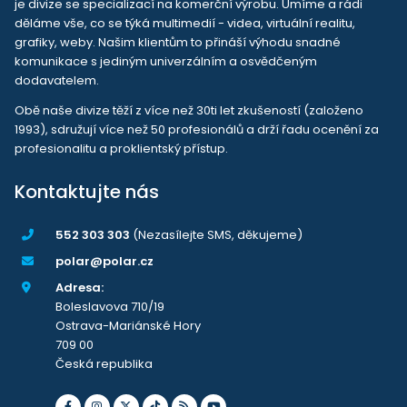
je divize se specializací na komerční výrobu. Umíme a rádi
děláme vše, co se týká multimedií - videa, virtuální realitu,
grafiky, weby. Našim klientům to přináší výhodu snadné
komunikace s jediným univerzálním a osvědčeným
dodavatelem.
Obě naše divize těží z více než 30ti let zkušeností (založeno
1993), sdružují více než 50 profesionálů a drží řadu ocenění za
profesionalitu a proklientský přístup.
Kontaktujte nás
552 303 303
(Nezasílejte SMS, děkujeme)
polar@polar.cz
Adresa:
Boleslavova 710/19
Ostrava-Mariánské Hory
709 00
Česká republika