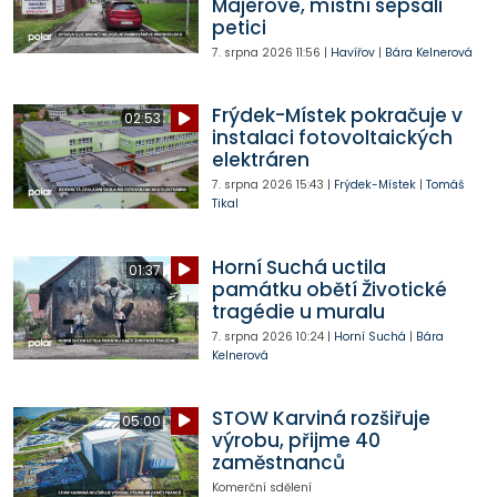
Majerové, místní sepsali
petici
7. srpna 2026
11:56
|
Havířov
|
Bára Kelnerová
Frýdek-Místek pokračuje v
02:53
instalaci fotovoltaických
elektráren
7. srpna 2026
15:43
|
Frýdek-Místek
|
Tomáš
Tikal
Horní Suchá uctila
01:37
památku obětí Životické
tragédie u muralu
7. srpna 2026
10:24
|
Horní Suchá
|
Bára
Kelnerová
STOW Karviná rozšiřuje
05:00
výrobu, přijme 40
zaměstnanců
Komerční sdělení