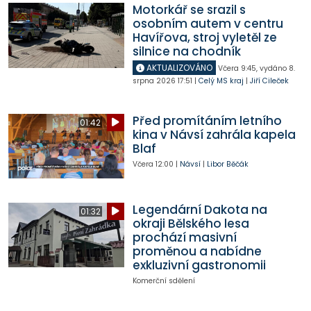
Motorkář se srazil s
osobním autem v centru
Havířova, stroj vyletěl ze
silnice na chodník
AKTUALIZOVÁNO
Včera
9:45
,
vydáno 8.
srpna 2026
17:51
|
Celý MS kraj
|
Jiří Cileček
Před promítáním letního
01:42
kina v Návsí zahrála kapela
Blaf
Včera
12:00
|
Návsí
|
Libor Běčák
Legendární Dakota na
01:32
okraji Bělského lesa
prochází masivní
proměnou a nabídne
exkluzivní gastronomii
Komerční sdělení