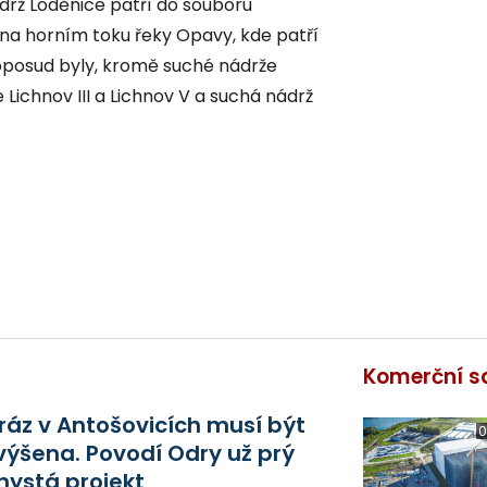
drž Loděnice patří do souboru
a horním toku řeky Opavy, kde patří
posud byly, kromě suché nádrže
ichnov III a Lichnov V a suchá nádrž
Komerční s
ráz v Antošovicích musí být
0
výšena. Povodí Odry už prý
hystá projekt