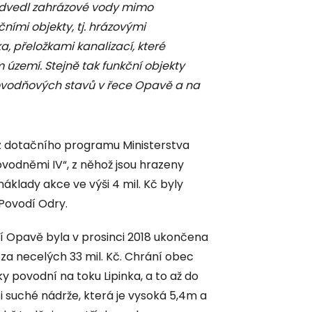
odvedl zahrázové vody mimo
ními objekty, tj. hrázovými
, přeložkami kanalizací, které
území. Stejně tak funkční objekty
ovodňových stavů v řece Opavě a na
z dotačního programu Ministerstva
odněmi IV“, z něhož jsou hrazeny
náklady akce ve výši 4 mil. Kč byly
 Povodí Odry.
 Opavě byla v prosinci 2018 ukončena
a necelých 33 mil. Kč. Chrání obec
y povodní na toku Lipinka, a to až do
i suché nádrže, která je vysoká 5,4m a