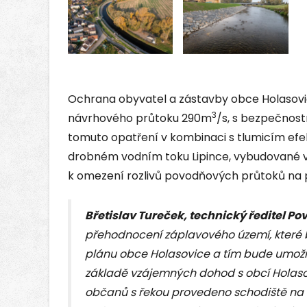
Ochrana obyvatel a zástavby obce Holasovic
3
návrhového průtoku 290m
/s, s bezpečnos
tomuto opatření v kombinaci s tlumicím ef
drobném vodním toku Lipince, vybudované v r
k omezení rozlivů povodňových průtoků na
Břetislav Tureček, technický ředitel Po
přehodnocení záplavového území, které
plánu obce Holasovice a tím bude umožně
základě vzájemných dohod s obcí Holaso
občanů s řekou provedeno schodiště na n