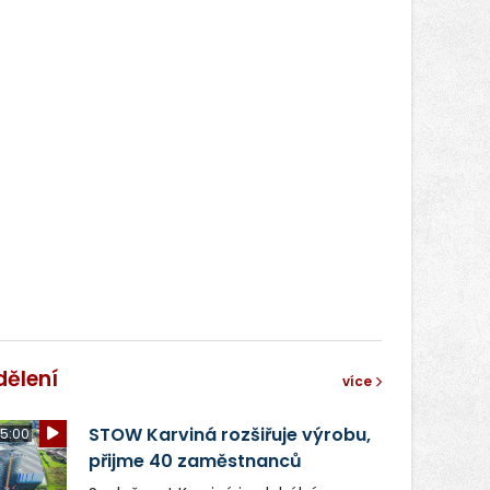
dělení
více
STOW Karviná rozšiřuje výrobu,
5:00
přijme 40 zaměstnanců