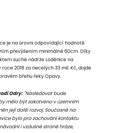
e je na úrovni odpovídající hodnotě
tním převýšením minimálně 60cm. Díky
ektem suché nádrže Loděnice na
oce 2018 za necelých 33 mil. Kč, dojde
 pravém břehu řeky Opavy.
vodí Odry:
"Následovat bude
 by mělo být zakotveno v územním
n její další rozvoj. Současně na
vice bylo pro zachování kontaktu
ávodní i vzdušné straně hráze,