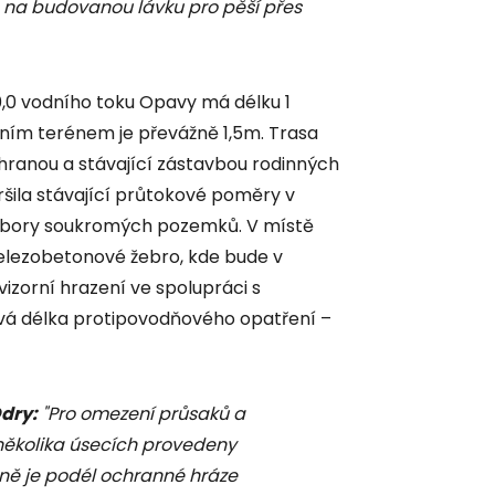
e na budovanou lávku pro pěší přes
,0 vodního toku Opavy má délku 1
lním terénem je převážně 1,5m. Trasa
ranou a stávající zástavbou rodinných
šila stávající průtokové poměry v
zábory soukromých pozemků. V místě
 železobetonové žebro, kde bude v
izorní hrazení ve spolupráci s
ová délka protipovodňového opatření –
dry:
"Pro omezení průsaků a
 několika úsecích provedeny
ně je podél ochranné hráze