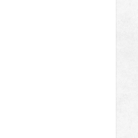
světa vrcholových zápasů, tentokrát
v MMA.