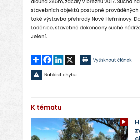
dlouhá 286m, začaly v březnu 2017. Suchá ná
stavebních objektů postupně prováděných n
také výstavba přehrady Nové Heřminovy. Do
Loděnice, stavebně dokončeny suché nádrže L
Jelení.
Sdílet
Facebook
LinkedIn
X
Vytisknout článek
Nahlásit chybu
K tématu
H
01:25
z
c