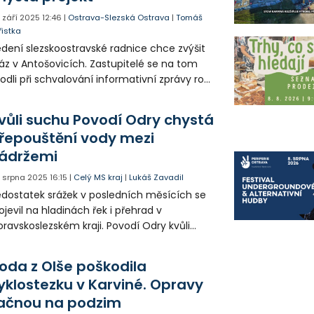
. září 2025
12:46
|
Ostrava-Slezská Ostrava
|
Tomáš
řistka
dení slezskoostravské radnice chce zvýšit
áz v Antošovicích. Zastupitelé se na tom
odli při schvalování informativní zprávy rok
 povodních, při kterých byla právě tato
st města zaplavena vodou z řeky Odry.
vůli suchu Povodí Odry chystá
átní podnik Povodí Odry prý už na projektu
řepouštění vody mezi
acuje.
ádržemi
. srpna 2025
16:15
|
Celý MS kraj
|
Lukáš Zavadil
dostatek srážek v posledních měsících se
ojevil na hladinách řek i přehrad v
ravskoslezském kraji. Povodí Odry kvůli
chu chystá přepouštění vody ze Slezské
rty do Kružberku. Zásobování pitnou vodou
oda z Olše poškodila
 zatím zajištěno.
yklostezku v Karviné. Opravy
ačnou na podzim