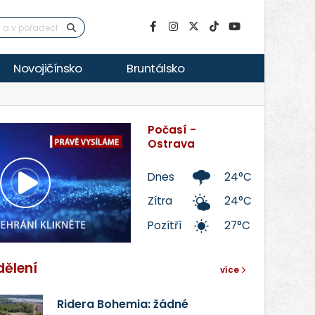
Novojičínsko
Bruntálsko
Počasí -
Ostrava
Dnes
24°C
Přehrát
Zítra
24°C
Pozítří
27°C
video
dělení
více
Ridera Bohemia: žádné