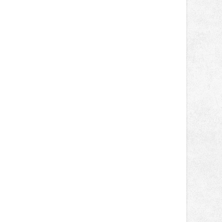
autorská čtení a rozhovory.
Vstupenky v ceně 450 Kč jsou v
prodeji.