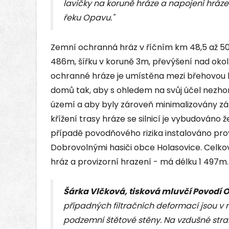
lavičky na koruně hráze a napojení hráz
řeku Opavu."
Zemní ochranná hráz v říčním km 48,5 až 50
486m, šířku v koruně 3m, převýšení nad oko
ochranné hráze je umístěna mezi břehovou h
domů tak, aby s ohledem na svůj účel nezhor
území a aby byly zároveň minimalizovány 
křížení trasy hráze se silnicí je vybudováno
případě povodňového rizika instalováno prov
Dobrovolnými hasiči obce Holasovice. Celk
hráz a provizorní hrazení - má délku 1 497m.
Šárka Vlčková, tisková mluvčí Povodí O
případných filtračních deformací jsou v
podzemní štětové stěny. Na vzdušné stra