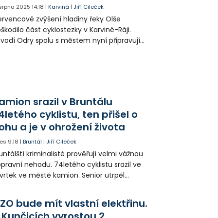
. srpna 2025
14:18
|
Karviná
|
Jiří Cileček
rvencové zvýšení hladiny řeky Olše
škodilo část cyklostezky v Karviné-Ráji.
vodí Odry spolu s městem nyní připravují
ravu, která bude náročná a potrvá několik
síců. Po dobu prací chtějí zajistit provizorní
ůjezd pro cyklisty.
amion srazil v Bruntálu
4letého cyklistu, ten přišel o
ohu a je v ohrožení života
es
9:18
|
Bruntál
|
Jiří Cileček
untálští kriminalisté prověřují velmi vážnou
pravní nehodu. 74letého cyklistu srazil ve
vrtek ve městě kamion. Senior utrpěl
vastující zranění nohy a v ohrožení života
l letecky přepraven do nemocnice. Policie
ZO bude mít vlastní elektřinu.
edá případné svědky.
 Kunčicích vyrostou 2