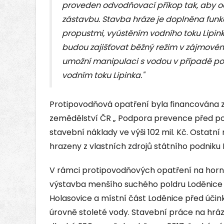
proveden odvodňovací příkop tak, aby 
zástavbu. Stavba hráze je doplněna funkč
propustmi, vyústěním vodního toku Lipinka
budou zajišťovat běžný režim v zájmovém 
umožní manipulaci s vodou v případě p
vodním toku Lipinka."
Protipovodňová opatření byla financována 
zemědělství ČR „ Podpora prevence před pov
stavební náklady ve výši 102 mil. Kč. Ostatní 
hrazeny z vlastních zdrojů státního podniku
V rámci protipovodňových opatření na horní
výstavba menšího suchého poldru Loděnice z
Holasovice a místní část Loděnice před účink
úrovně stoleté vody. Stavební práce na hráz