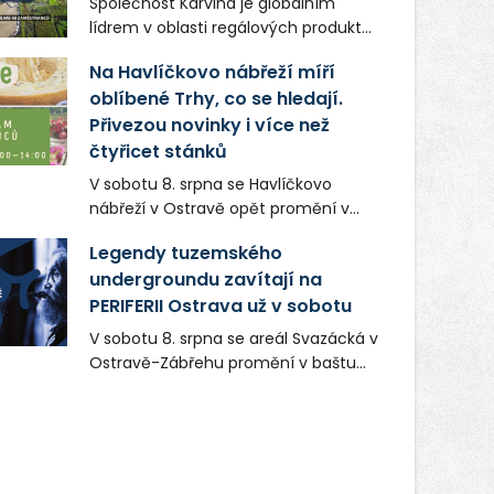
Společnost Karviná je globálním
lídrem v oblasti regálových produktů
a systémů, stabilním
Na Havlíčkovo nábřeží míří
zaměstnavatelem na Karvinsku a
oblíbené Trhy, co se hledají.
firmou s obrovským potenciálem.
Přivezou novinky i více než
čtyřicet stánků
V sobotu 8. srpna se Havlíčkovo
nábřeží v Ostravě opět promění v
místo plné vůní, chutí a poctivých
Legendy tuzemského
lokálních výrobků. Trhy, co se hledají
undergroundu zavítají na
tentokrát nabídnou více než čtyřicet
PERIFERII Ostrava už v sobotu
pečlivě vybraných stánků s kvalitní
gastronomií, farmářskými produkty,
V sobotu 8. srpna se areál Svazácká v
designem i řemeslnou tvorbou.
Ostravě-Zábřehu promění v baštu
Návštěvníci se mohou těšit nejen na
undergroundové a alternativní
oblíbené stálice, ale také na řadu
hudby. Uskuteční se zde totiž první
novinek, které v Ostravě běžně
ročník festivalu PERIFERIE Ostrava.
nepotkají.
Brány areálu se otevřou půlhodinu po
poledni, na příchozí čekají koncerty,