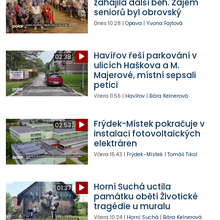
zahájila další běh. Zájem
seniorů byl obrovský
Dnes
10:28
|
Opava
|
Yvona Fajtová
Havířov řeší parkování v
02:38
ulicích Haškova a M.
Majerové, místní sepsali
petici
Včera
11:56
|
Havířov
|
Bára Kelnerová
Frýdek-Místek pokračuje v
02:53
instalaci fotovoltaických
elektráren
Včera
15:43
|
Frýdek-Místek
|
Tomáš Tikal
Horní Suchá uctila
01:37
památku obětí Životické
tragédie u muralu
Včera
10:24
|
Horní Suchá
|
Bára Kelnerová