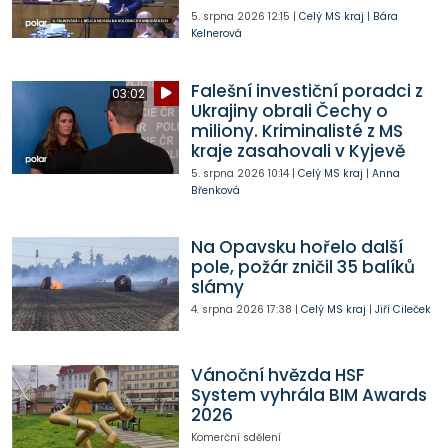
5. srpna 2026
12:15
|
Celý MS kraj
|
Bára
Kelnerová
Falešní investiční poradci z
03:02
Ukrajiny obrali Čechy o
miliony. Kriminalisté z MS
kraje zasahovali v Kyjevě
5. srpna 2026
10:14
|
Celý MS kraj
|
Anna
Břenková
Na Opavsku hořelo další
pole, požár zničil 35 balíků
slámy
4. srpna 2026
17:38
|
Celý MS kraj
|
Jiří Cileček
Vánoční hvězda HSF
System vyhrála BIM Awards
2026
Komerční sdělení