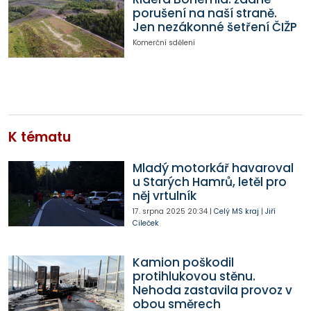
porušení na naší straně.
Jen nezákonné šetření ČIŽP
Komerční sdělení
K tématu
Mladý motorkář havaroval
u Starých Hamrů, letěl pro
něj vrtulník
17. srpna 2025
20:34
|
Celý MS kraj
|
Jiří
Cileček
Kamion poškodil
protihlukovou stěnu.
Nehoda zastavila provoz v
obou směrech