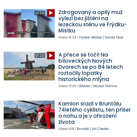
Zdrogovaný a opilý muž
01:20
vylezl bez jištění na
lezeckou stěnu ve Frýdku-
Místku
Včera
15:39
|
Frýdek-Místek
|
Tomáš Tikal
A přece se točí! Na
01:20
bíloveckých Nových
Dvorech se po 84 letech
roztočily lopatky
historického mlýna
Včera
13:00
|
Bílovec
|
Michal Slonina
Kamion srazil v Bruntálu
74letého cyklistu, ten přišel
o nohu a je v ohrožení
života
Včera
9:18
|
Bruntál
|
Jiří Cileček