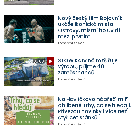
Nový český film Bojovník
ukáže ikonická místa
Ostravy, místní ho uvidí
mezi prvními
Komerční sdělení
STOW Karviná rozšiřuje
05:00
výrobu, přijme 40
zaměstnanců
Komerční sdělení
Na Havlíčkovo nábřeží míří
oblíbené Trhy, co se hledají.
Přivezou novinky i více než
čtyřicet stánků
Komerční sdělení