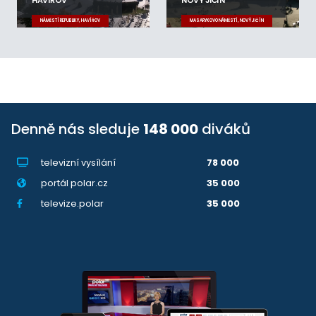
NÁMĚSTÍ REPUBLIKY, HAVÍŘOV
MASARYKOVO NÁMĚSTÍ, NOVÝ JIČÍN
Denně nás sleduje
148 000
diváků
televizní vysílání
78 000
portál polar.cz
35 000
televize.polar
35 000