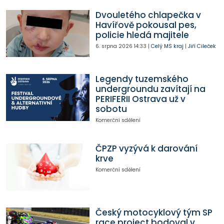
Dvouletého chlapečka v
Havířově pokousal pes,
policie hledá majitele
6. srpna 2026
14:33
|
Celý MS kraj
|
Jiří Cileček
Legendy tuzemského
undergroundu zavítají na
PERIFERII Ostrava už v
sobotu
Komerční sdělení
ČPZP vyzývá k darování
krve
Komerční sdělení
Český motocyklový tým SP
race project bodoval v