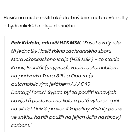
Hasiči na místě řešili také drobný únik motorové nafty
a hydraulického oleje do sněhu.
Petr Kůdela, mluvčí HZS MSK
: "Zasahovaly zde
tři jednotky Hasičského záchranného sboru
Moravskoslezského kraje (HZS MSK) – ze stanic
Krnov, Bruntál (s vyprošťovacím automobilem
na podvozku Tatra 815) a Opava (s
automobilovým jeřábem AJ AC40
Demag/Terex). Sypač byl za použití lanových
navijáků postaven na kola a poté vytažen zpět
na silnici. Uniklé provozní kapaliny zůstaly pouze
ve sněhu, hasiči použili na jejich úklid nasákavý
sorbent."