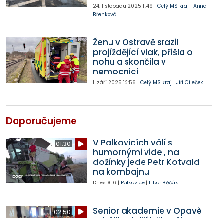
24. listopadu 2025
11:49
|
Celý MS kraj
|
Anna
Břenková
Ženu v Ostravě srazil
projíždějící vlak, přišla o
nohu a skončila v
nemocnici
1. září 2025
12:56
|
Celý MS kraj
|
Jiří Cileček
Doporučujeme
V Palkovicích válí s
01:30
humornými videi, na
dožínky jede Petr Kotvald
na kombajnu
Dnes
9:16
|
Palkovice
|
Libor Běčák
Senior akademie v Opavě
02:50