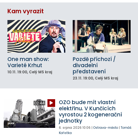
Kam vyrazit
One man show:
Pozdě příchozí /
Varieté Krhut
divadelní
představení
10.11.
19:00
, Celý MS kraj
23.11.
19:00
, Celý MS kraj
OZO bude mít vlastní
02:44
elektřinu. V Kunčicích
vyrostou 2 kogenerační
jednotky
6. srpna 2026
10:06
|
Ostrava-město
|
Tomáš
Kořistka