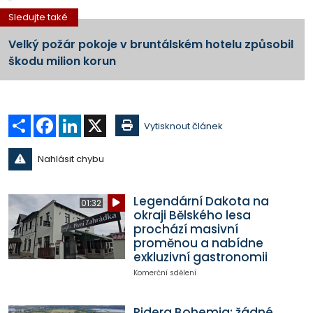
Sledujte také
Velký požár pokoje v bruntálském hotelu způsobil
škodu milion korun
Sdílet
Facebook
LinkedIn
X
Vytisknout článek
Nahlásit chybu
Legendární Dakota na
01:32
okraji Bělského lesa
prochází masivní
proměnou a nabídne
exkluzivní gastronomii
Komerční sdělení
Ridera Bohemia: žádné