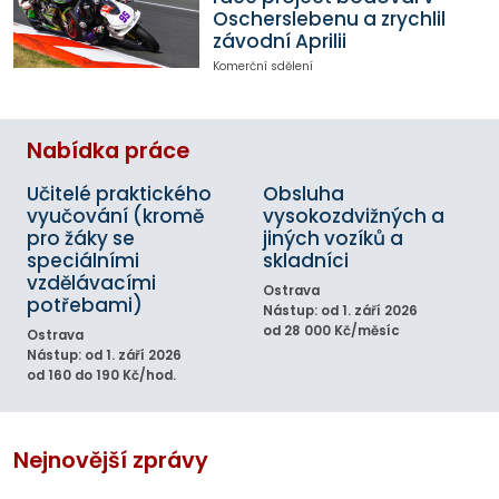
Oscherslebenu a zrychlil
závodní Aprilii
Komerční sdělení
Nabídka práce
Učitelé praktického
Obsluha
vyučování (kromě
vysokozdvižných a
pro žáky se
jiných vozíků a
speciálními
skladníci
vzdělávacími
Ostrava
potřebami)
Nástup: od 1. září 2026
od 28 000 Kč/měsíc
Ostrava
Nástup: od 1. září 2026
od 160 do 190 Kč/hod.
Nejnovější zprávy