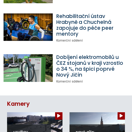
Rehabilitační ústav
Hrabyně a Chuchelná
zapojuje do péče peer
mentory
Komerční sdělení
Dobíjení elektromobilů u
ČEZ stojanů v kraji vzrostlo
o 34 %, na špici poprvé
Nový Jičín
Komerční sdělení
Kamery
HAVÍŘOV
NOVÝ JIČÍN