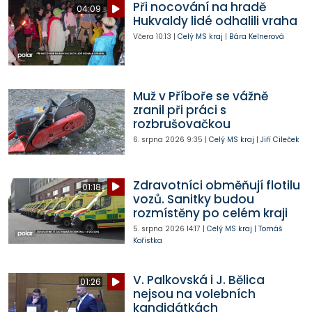
Při nocování na hradě
04:09
Hukvaldy lidé odhalili vraha
Včera
10:13
|
Celý MS kraj
|
Bára Kelnerová
Muž v Příboře se vážně
zranil při práci s
rozbrušovačkou
6. srpna 2026
9:35
|
Celý MS kraj
|
Jiří Cileček
Zdravotníci obměňují flotilu
01:18
vozů. Sanitky budou
rozmístěny po celém kraji
5. srpna 2026
14:17
|
Celý MS kraj
|
Tomáš
Kořistka
V. Palkovská i J. Bělica
01:26
nejsou na volebních
kandidátkách