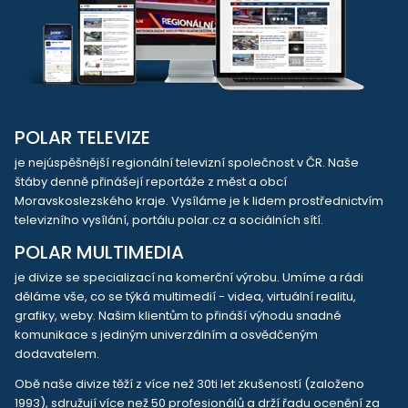
POLAR TELEVIZE
je nejúspěšnější regionální televizní společnost v ČR. Naše
štáby denně přinášejí reportáže z měst a obcí
Moravskoslezského kraje. Vysíláme je k lidem prostřednictvím
televizního vysílání, portálu polar.cz a sociálních sítí.
POLAR MULTIMEDIA
je divize se specializací na komerční výrobu. Umíme a rádi
děláme vše, co se týká multimedií - videa, virtuální realitu,
grafiky, weby. Našim klientům to přináší výhodu snadné
komunikace s jediným univerzálním a osvědčeným
dodavatelem.
Obě naše divize těží z více než 30ti let zkušeností (založeno
1993), sdružují více než 50 profesionálů a drží řadu ocenění za