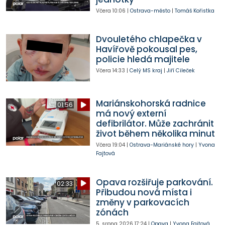
Včera
10:06
|
Ostrava-město
|
Tomáš Kořistka
Dvouletého chlapečka v
Havířově pokousal pes,
policie hledá majitele
Včera
14:33
|
Celý MS kraj
|
Jiří Cileček
Mariánskohorská radnice
01:56
má nový externí
defibrilátor. Může zachránit
život během několika minut
Včera
19:04
|
Ostrava-Mariánské hory
|
Yvona
Fajtová
Opava rozšiřuje parkování.
02:33
Přibudou nová místa i
změny v parkovacích
zónách
5. srpna 2026
17:24
|
Opava
|
Yvona Fajtová