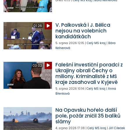
Dnes
10:13
|
Celý MS kraj
|
Bára Kelnerová
V. Palkovská i J. Bělica
01:26
nejsou na volebních
kandidátkách
5. srpna 2026
12:15
|
Celý MS kraj
|
Bára
Kelnerová
Falešní investiční poradci z
03:02
Ukrajiny obrali Čechy o
miliony. Kriminalisté z MS
kraje zasahovali v Kyjevě
5. srpna 2026
10:14
|
Celý MS kraj
|
Anna
Břenková
Na Opavsku hořelo další
pole, požár zničil 35 balíků
slámy
4. srpna 2026
17:38
|
Celý MS kraj
|
Jiří Cileček