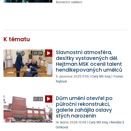
Komerční sdělení
K tématu
Slavnostní atmosféra,
01:26
desítky vystavených děl.
Hejtman MSK ocenil talent
hendikepovaných umělců
5. prosince 2025
11:06
|
Celý MS kraj
|
Yvona
Fajtová
Dům umění otevřel po
01:23
půlroční rekonstrukci,
galerie zahájila oslavy
stých narozenin
14. ledna 2026
10:08
|
Celý MS kraj
|
Renáta E.
Orlíková