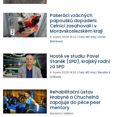
Pašeráci vzácných
papoušků dopadeni.
Celníci zasahovali i v
Moravskoslezském kraji
4. srpna 2026
15:02
|
Celý MS kraj
|
Anna
Břenková
Hosté ve studiu: Pavel
Staněk (SPD), krajský radní
za SPD
4. srpna 2026
14:30
|
Celý MS kraj
|
Renáta E.
Orlíková
Rehabilitační ústav
Hrabyně a Chuchelná
zapojuje do péče peer
mentory
Komerční sdělení