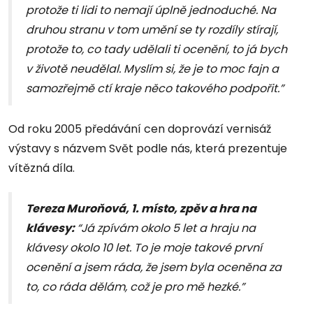
protože ti lidi to nemají úplně jednoduché. Na
druhou stranu v tom umění se ty rozdíly stírají,
protože to, co tady udělali ti ocenění, to já bych
v životě neudělal. Myslím si, že je to moc fajn a
samozřejmě ctí kraje něco takového podpořit.”
Od roku 2005 předávání cen doprovází vernisáž
výstavy s názvem Svět podle nás, která prezentuje
vítězná díla.
Tereza Muroňová, 1. místo, zpěv a hra na
klávesy:
“Já zpívám okolo 5 let a hraju na
klávesy okolo 10 let. To je moje takové první
ocenění a jsem ráda, že jsem byla oceněna za
to, co ráda dělám, což je pro mě hezké.”