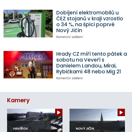
Dobíjení elektromobilů u
ČEZ stojanů v kraji vzrostlo
o 34 %, na špici poprvé
Nový Jičín
Komerční sdělení
Hrady CZ míří tento pátek a
sobotu na Veveří s
Danielem Landou, Mirai,
Rybičkami 48 nebo Mig 21
Komerční sdělení
Kamery
HAVÍŘOV
NOVÝ JIČÍN