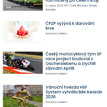
rozmístěny po celém kraji
5. srpna 2026
14:17
|
Celý MS kraj
|
Tomáš
Kořistka
ČPZP vyzývá k darování
krve
Komerční sdělení
Český motocyklový tým SP
race project bodoval v
Oscherslebenu a zrychlil
závodní Aprilii
Komerční sdělení
Vánoční hvězda HSF
System vyhrála BIM Awards
2026
Komerční sdělení