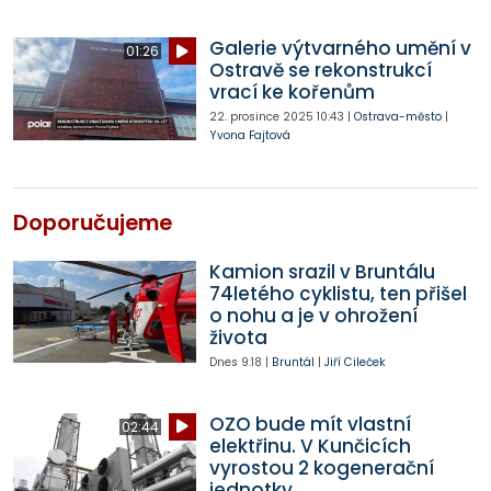
Galerie výtvarného umění v
01:26
Ostravě se rekonstrukcí
vrací ke kořenům
22. prosince 2025
10:43
|
Ostrava-město
|
Yvona Fajtová
Doporučujeme
Kamion srazil v Bruntálu
74letého cyklistu, ten přišel
o nohu a je v ohrožení
života
Dnes
9:18
|
Bruntál
|
Jiří Cileček
OZO bude mít vlastní
02:44
elektřinu. V Kunčicích
vyrostou 2 kogenerační
jednotky