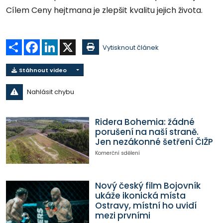
Cílem Ceny hejtmana je zlepšit kvalitu jejich života.
Sdílet
Facebook
LinkedIn
X
Vytisknout článek
Stáhnout video
Nahlásit chybu
Ridera Bohemia: žádné
porušení na naší straně.
Jen nezákonné šetření ČIŽP
Komerční sdělení
Nový český film Bojovník
ukáže ikonická místa
Ostravy, místní ho uvidí
mezi prvními