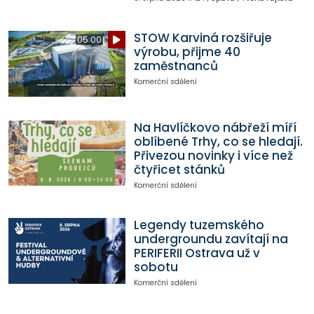
STOW Karviná rozšiřuje
05:00
výrobu, přijme 40
zaměstnanců
Komerční sdělení
Na Havlíčkovo nábřeží míří
oblíbené Trhy, co se hledají.
Přivezou novinky i více než
čtyřicet stánků
Komerční sdělení
Legendy tuzemského
undergroundu zavítají na
PERIFERII Ostrava už v
sobotu
Komerční sdělení