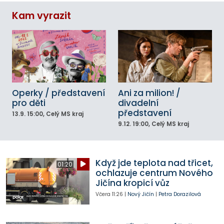
Kam vyrazit
Operky / představení
Ani za milion! /
pro děti
divadelní
představení
13.9.
15:00
, Celý MS kraj
9.12.
19:00
, Celý MS kraj
Když jde teplota nad třicet,
01:20
ochlazuje centrum Nového
Jičína kropicí vůz
Včera
11:26
|
Nový Jičín
|
Petra Dorazilová