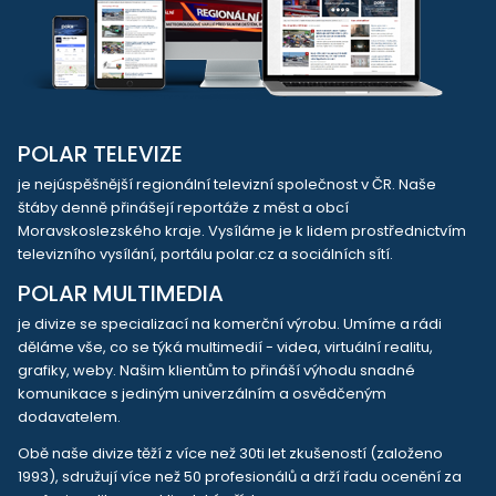
POLAR TELEVIZE
je nejúspěšnější regionální televizní společnost v ČR. Naše
štáby denně přinášejí reportáže z měst a obcí
Moravskoslezského kraje. Vysíláme je k lidem prostřednictvím
televizního vysílání, portálu polar.cz a sociálních sítí.
POLAR MULTIMEDIA
je divize se specializací na komerční výrobu. Umíme a rádi
děláme vše, co se týká multimedií - videa, virtuální realitu,
grafiky, weby. Našim klientům to přináší výhodu snadné
komunikace s jediným univerzálním a osvědčeným
dodavatelem.
Obě naše divize těží z více než 30ti let zkušeností (založeno
1993), sdružují více než 50 profesionálů a drží řadu ocenění za