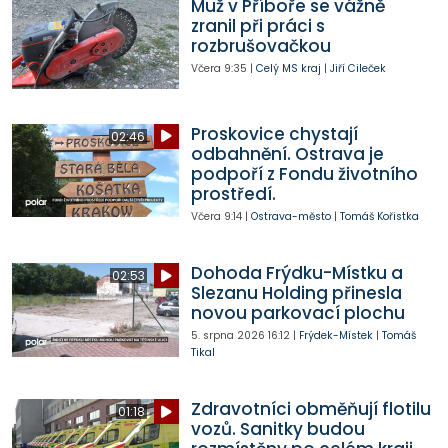
Muž v Příboře se vážně
zranil při práci s
rozbrušovačkou
Včera
9:35
|
Celý MS kraj
|
Jiří Cileček
Proskovice chystají
02:46
odbahnění. Ostrava je
podpoří z Fondu životního
prostředí.
Včera
9:14
|
Ostrava-město
|
Tomáš Kořistka
Dohoda Frýdku-Místku a
02:53
Slezanu Holding přinesla
novou parkovací plochu
5. srpna 2026
16:12
|
Frýdek-Místek
|
Tomáš
Tikal
Zdravotníci obměňují flotilu
01:18
vozů. Sanitky budou