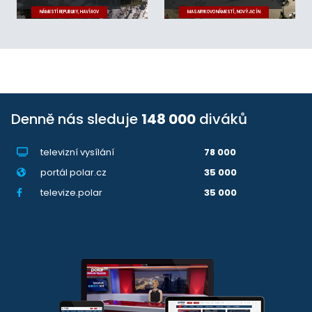
NÁMĚSTÍ REPUBLIKY, HAVÍŘOV
MASARYKOVO NÁMĚSTÍ, NOVÝ JIČÍN
Denně nás sleduje
148 000
diváků
televizní vysílání
78 000
portál polar.cz
35 000
televize.polar
35 000