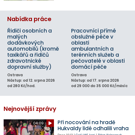
Nabídka práce
Řidiči osobních a
Pracovníci přímé
malých
obslužné péče v
dodávkových
oblasti
automobilů (kromě
ambulantních a
taxikářů a řidičů
terénních služeb a
zdravotnické
pečovatelé v oblasti
dopravní služby)
domácí péče
Ostrava
Ostrava
Nástup: od 12. srpna 2026
Nástup: od 17. srpna 2026
od 280 Kč/hod.
od 29 000 do 35 000 Kč/měsíc
Nejnovější zprávy
Při nocování na hradě
04:09
Hukvaldy lidé odhalili vraha