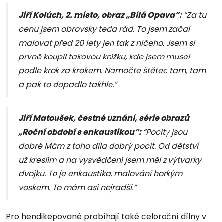
Jiří Kolúch, 2. místo, obraz „Bílá Opava”:
“Za tu
cenu jsem obrovsky teda rád. To jsem začal
malovat před 20 lety jen tak z ničeho. Jsem si
prvně koupil takovou knížku, kde jsem musel
podle krok za krokem. Namočte štětec tam, tam
a pak to dopadlo takhle.”
Jiří Matoušek, čestné uznání, série obrazů
„Roční období s enkaustikou“:
“Pocity jsou
dobré Mám z toho díla dobrý pocit. Od dětství
už kreslím a na vysvědčení jsem měl z výtvarky
dvojku. To je enkaustika, malování horkým
voskem. To mám asi nejradši.”
Pro hendikepované probíhají také celoroční dílny v