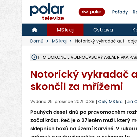
Pořady
R
MS kraj
Ostrava
K
Domů
MS kraj
Notorický vykradač aut i obj
F-M DOKONČIL VOLNOČASOVÝ AREÁL RIVKA PARK 
NA SLEZSKÉ HARTĚ PŘIBYLO SINIC, VODA MÁ HORŠ
ÚOHS DAL ZÁTORU POKUTU 100 000 ZA CHYBY 
AREÁL LODIČEK V KARVINÉ SE PŘIPRAVUJE NA VE
KARVINÁ ZNÁ BUDOUCÍ PODOBU AREÁLU LODIČ
CYKLISTU (74) SRAZIL V BRUNTÁLU KAMION, JE 
POLICIE HLEDÁ PŘÍPADNÉ SVĚDKY, KTEŘÍ POMŮ
RADNÍ OSTRAVY A POSLANKYNĚ A. HOFFMANNOV
NA POSTUP MINISTERSTVA ŽIVOTNÍHO PROSTŘED
MUŽ V PŘÍBOŘE SE VÁŽNĚ ZRANIL PŘI PRÁCI S 
SLEZSKÁ OSTRAVA PŘIPRAVUJE PROJEKTOVOU D
PODEZŘELÝ BALÍČEK ZASTAVIL PROVOZ NA NÁDRA
CHLAPEČKA (2) V HAVÍŘOVĚ POKOUSAL PES, POLI
MS KRAJ VYBUDUJE ZA 40 MILIONŮ V JABLUNKOVĚ
FOTBALISTA LAURI LAINE SE VRACÍ Z BANÍKU OS
Notorický vykradač a
skončil za mřížemi
Vydáno 25. prosince 2021 10:39 |
Celý MS kraj
|
Jiří 
Pouhých deset dnů po pravomocném rozho
začal krást. Řeč je o 27letém muži, který m
sklepních boxů na území Karviné. V rukou 
známek a rozbrušovačka, a nejenom to.