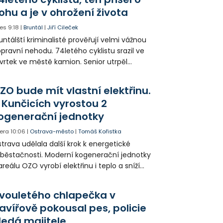
ohu a je v ohrožení života
es
9:18
|
Bruntál
|
Jiří Cileček
untálští kriminalisté prověřují velmi vážnou
pravní nehodu. 74letého cyklistu srazil ve
vrtek ve městě kamion. Senior utrpěl
vastující zranění nohy a v ohrožení života
l letecky přepraven do nemocnice. Policie
ZO bude mít vlastní elektřinu.
edá případné svědky.
 Kunčicích vyrostou 2
ogenerační jednotky
era
10:06
|
Ostrava-město
|
Tomáš Kořistka
trava udělala další krok k energetické
běstačnosti. Moderní kogenerační jednotky
areálu OZO vyrobí elektřinu i teplo a sníží
klady i emise. Malou elektrárnu postaví
olia přímo v Kunčicích.
vouletého chlapečka v
avířově pokousal pes, policie
ledá majitele