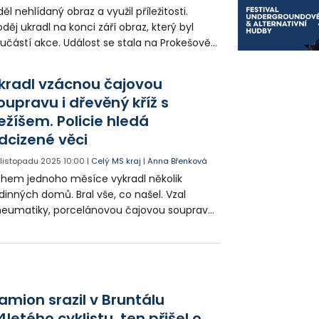
děl nehlídaný obraz a využil příležitosti.
oděj ukradl na konci září obraz, který byl
učástí akce. Událost se stala na Prokešově
městí před Magistrátem města Ostrava.
licie zatím nezná zloděje a prosí veřejnost
kradl vzácnou čajovou
identifikaci pachatele. Hodnota obrazu je
oupravu i dřevěný kříž s
číslena na několik tisíc korun.
ežíšem. Policie hledá
dcizené věci
. listopadu 2025
10:00
|
Celý MS kraj
|
Anna Břenková
hem jednoho měsíce vykradl několik
dinných domů. Bral vše, co našel. Vzal
eumatiky, porcelánovou čajovou soupravu
rie Terezie, křišťálovou vázu a také
arožitný gramofon. Muž celkem ukradl věci
hodnotě přes sto tisíc korun. Usvědčilo ho
kolik důkazů. Kriminalisté muže obvinili.
ozí mu až pět let ve vězení. Policie žádá
amion srazil v Bruntálu
vé majitele ukradených věcí, aby je vrátili.
4letého cyklistu, ten přišel o