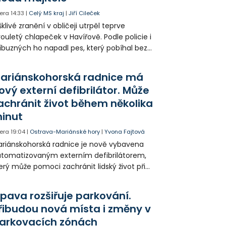
era
14:33
|
Celý MS kraj
|
Jiří Cileček
klivé zranění v obličeji utrpěl teprve
ouletý chlapeček v Havířově. Podle policie i
íbuzných ho napadl pes, který pobíhal bez
dítka a náhubku. Majitel psa údajně z místa
ešel. Případem už se zabývá policie, která
ariánskohorská radnice má
jitele psa hledá.
ový externí defibrilátor. Může
achránit život během několika
inut
era
19:04
|
Ostrava-Mariánské hory
|
Yvona Fajtová
riánskohorská radnice je nově vybavena
tomatizovaným externím defibrilátorem,
erý může pomoci zachránit lidský život při
hlé zástavě srdce. Přístroj je určený k
užití mimo zdravotnická zařízení a díky
pava rozšiřuje parkování.
asovým pokynům jej zvládne obsloužit i
řibudou nová místa i změny v
ověk bez zdravotnického vzdělání.
arkovacích zónách