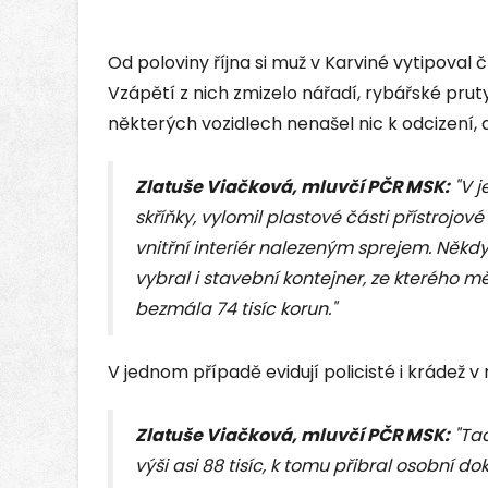
Od poloviny října si muž v Karviné vytipoval 
Vzápětí z nich zmizelo nářadí, rybářské pruty
některých vozidlech nenašel nic k odcizení, a
Zlatuše Viačková, mluvčí PČR MSK:
"V j
skříňky, vylomil plastové části přístrojové
vnitřní interiér nalezeným sprejem. Někd
vybral i stavební kontejner, ze kterého mě
bezmála 74 tisíc korun."
V jednom případě evidují policisté i krádež v
Zlatuše Viačková, mluvčí PČR MSK:
"Tad
výši asi 88 tisíc, k tomu přibral osobní d