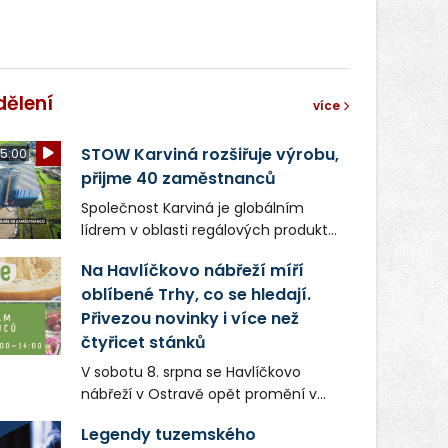
dělení
více
STOW Karviná rozšiřuje výrobu,
5:00
přijme 40 zaměstnanců
Společnost Karviná je globálním
lídrem v oblasti regálových produktů
a systémů, stabilním
Na Havlíčkovo nábřeží míří
zaměstnavatelem na Karvinsku a
oblíbené Trhy, co se hledají.
firmou s obrovským potenciálem.
Přivezou novinky i více než
čtyřicet stánků
V sobotu 8. srpna se Havlíčkovo
nábřeží v Ostravě opět promění v
místo plné vůní, chutí a poctivých
Legendy tuzemského
lokálních výrobků. Trhy, co se hledají