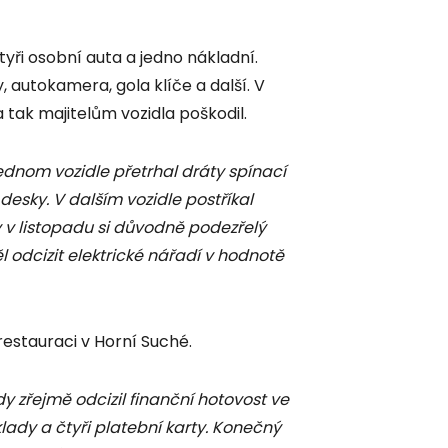
čtyři osobní auta a jedno nákladní.
, autokamera, gola klíče a další. V
 tak majitelům vozidla poškodil.
ednom vozidle přetrhal dráty spínací
 desky. V dalším vozidle postříkal
y v listopadu si důvodně podezřelý
l odcizit elektrické nářadí v hodnotě
 restauraci v Horní Suché.
y zřejmě odcizil finanční hotovost ve
oklady a čtyři platební karty. Konečný