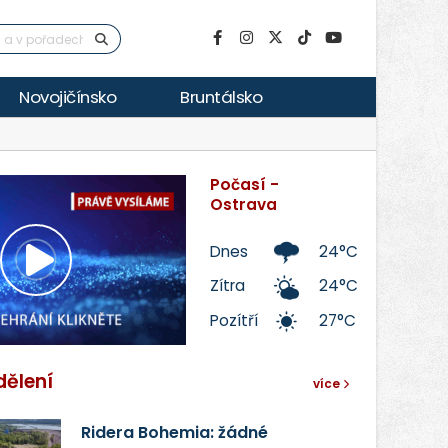
Novojičínsko
Bruntálsko
Počasí -
Ostrava
Dnes
24°C
Přehrát
Zítra
24°C
Pozítří
27°C
video
dělení
více
Ridera Bohemia: žádné