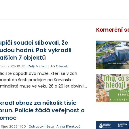
Komerční s
upiči soudci slibovali, že
0
udou hodní. Pak vykradli
alších 7 objektů
 října 2025
10:32
|
Celý MS kraj
|
Jiří Cileček
licisté dopadli dva muže, kteří se v září
oupali do šesti prodejen na Karvinsku.
iminalisté muže ve věku 26 a 29 let obvinili z
ádeže a poškození cizí věci. Soudci slibovali,
 už budou hodní a tak zůstali na svobodě.
kradl obraz za několik tisíc
zději vykradli dalších sedm objektů. Teď už
orun. Policie žádá veřejnost o
ou ve vazbě.
omoc
. října 2025
11:00
|
Ostrava-město
|
Anna Břenková