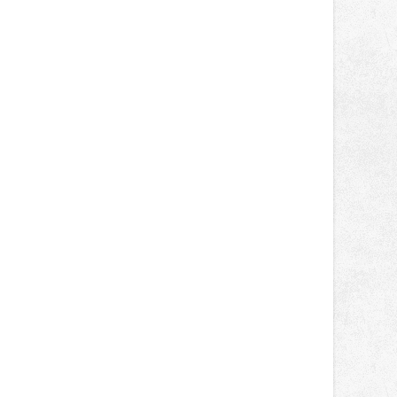
světa vrcholových zápasů, tentokrát
v MMA.