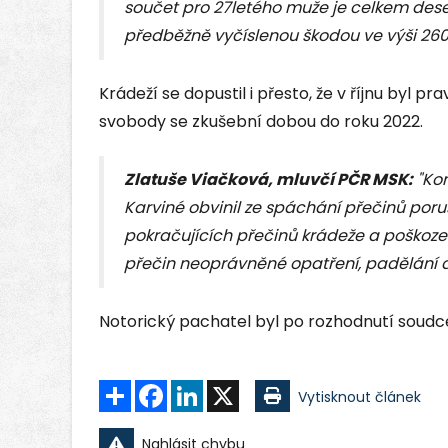
součet pro 27letého muže je celkem des
předběžně vyčíslenou škodou ve výši 260
Krádeží se dopustil i přesto, že v říjnu byl 
svobody se zkušební dobou do roku 2022.
Zlatuše Viačková, mluvčí PČR MSK:
"Ko
Karviné obvinil ze spáchání přečinů por
pokračujících přečinů krádeže a poškození
přečin neoprávněné opatření, padělání 
Notorický pachatel byl po rozhodnutí soudc
Sdílet
Facebook
LinkedIn
X
Vytisknout článek
Nahlásit chybu