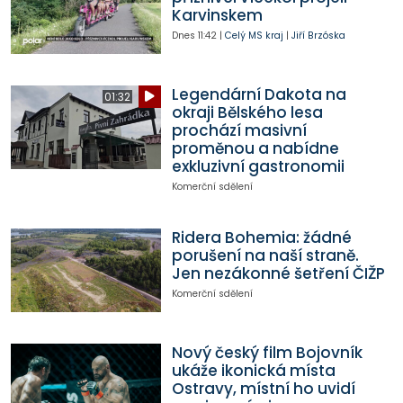
Karvinskem
Dnes
11:42
|
Celý MS kraj
|
Jiří Brzóska
Legendární Dakota na
01:32
okraji Bělského lesa
prochází masivní
proměnou a nabídne
exkluzivní gastronomii
Komerční sdělení
Ridera Bohemia: žádné
porušení na naší straně.
Jen nezákonné šetření ČIŽP
Komerční sdělení
Nový český film Bojovník
ukáže ikonická místa
Ostravy, místní ho uvidí