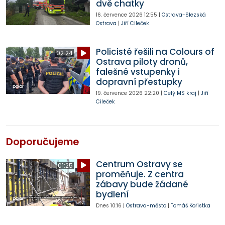
dvě chatky
16. července 2026
12:55
|
Ostrava-Slezská
Ostrava
|
Jiří Cileček
Policisté řešili na Colours of
02:24
Ostrava piloty dronů,
falešné vstupenky i
dopravní přestupky
19. července 2026
22:20
|
Celý MS kraj
|
Jiří
Cileček
Doporučujeme
Centrum Ostravy se
01:25
proměňuje. Z centra
zábavy bude žádané
bydlení
Dnes
10:16
|
Ostrava-město
|
Tomáš Kořistka