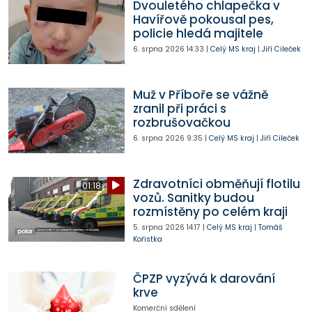
Dvouletého chlapečka v
Havířově pokousal pes,
policie hledá majitele
6. srpna 2026
14:33
|
Celý MS kraj
|
Jiří Cileček
Muž v Příboře se vážně
zranil při práci s
rozbrušovačkou
6. srpna 2026
9:35
|
Celý MS kraj
|
Jiří Cileček
Zdravotníci obměňují flotilu
01:18
vozů. Sanitky budou
rozmístěny po celém kraji
5. srpna 2026
14:17
|
Celý MS kraj
|
Tomáš
Kořistka
ČPZP vyzývá k darování
krve
Komerční sdělení