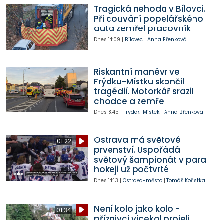
Tragická nehoda v Bílovci.
Při couvání popelářského
auta zemřel pracovník
Dnes
14:09
|
Bílovec
|
Anna Břenková
Riskantní manévr ve
Frýdku-Místku skončil
tragédií. Motorkář srazil
chodce a zemřel
Dnes
8:45
|
Frýdek-Místek
|
Anna Břenková
Ostrava má světové
01:22
prvenství. Uspořádá
světový šampionát v para
hokeji už počtvrté
Dnes
14:13
|
Ostrava-město
|
Tomáš Kořistka
Není kolo jako kolo -
01:34
příznivci vícekol projeli