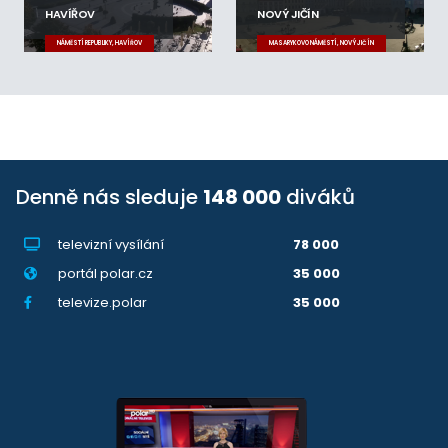
HAVÍŘOV
NOVÝ JIČÍN
NÁMĚSTÍ REPUBLIKY, HAVÍŘOV
MASARYKOVO NÁMĚSTÍ, NOVÝ JIČÍN
Denně nás sleduje
148 000
diváků
televizní vysílání
78 000
portál polar.cz
35 000
televize.polar
35 000