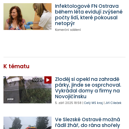
Infektologové FN Ostrava
během léta evidují zvýšené
počty lidí, které pokousal
netopýr
Komerční sdělení
K tématu
Zloděj si opekl na zahradě
00:21
párky, jinde se osprchoval.
Vykrádal domy a firmy na
Novojičínsku
5. září 2025
18:58
|
Celý MS kraj
|
Jiří Cileček
Ve Slezské Ostravě možná
řádil žhář, do rána shořely