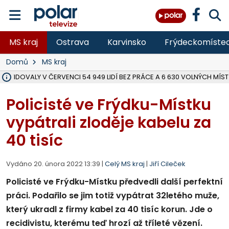
MS kraj
Ostrava
Karvinsko
Frýdeckomíste
Domů
MS kraj
 EVIDOVALY V ČERVENCI 54 949 LIDÍ BEZ PRÁCE A 6 630 VOLNÝCH MÍST
NEZAMĚSTNANOST V KRAJI OPROTI ČERVNU MÍRNĚ VZROSTLA NA 7 %,
MOTORKÁŘ VE F-M BĚHEM PŘEDJÍŽDĚNÍ SRAZIL CHODCE A ZEMŘEL, 
HYGIENICI KONTROLUJÍ V MSK LETNÍ TÁBORY, ZDRAVOTNÍ SITUACE J
NA BÍLOVECKÝCH NOVÝCH DVORECH SE PO 84 LETECH ROZTOČILY L
KARVINSKÉ MOŘE ZÍSKÁ NOVÉ GASTRO ZÁZEMÍ S VYHLÍDKOVOU TER
ZÁCHRANÁŘI ZASAHOVALI O VÍKENDU U DEVÍTI ZRANĚNÝCH BIKERŮ 
KRAJSKÝ SOUD V OSTRAVĚ ŘEŠÍ GANG, KTERÝ OBCHODOVAL S ČE
BORŮVKOVÝ FESTIVAL V ÚVALNĚ ZASKOČIL VELKÝ ZÁJEM NÁVŠTĚVNÍ
MS KRAJ DOKONČIL OPRAVU SILNICE MEZI VRBNEM A HEŘMANOVICEM
ŘSD V RÁMCI UZAVÍRKY SILNICE PŘES MĚSTO ALBRECHTICE OPRAVÍ I M
V BÍLOVCI BOURAL POPELÁŘSKÝ VŮZ PŘI COUVÁNÍ DO SLOUPU, MU
PLANETÁRIUM V OSTRAVĚ CHYSTÁ POZOROVÁNÍ ČÁSTEČNÉHO ZATMĚ
OPRAVA ULIC V HAVÍŘOVĚ UKONČÍ NELEGÁLNÍ PARKOVÁNÍ VE VNI
FC BANÍK OSTRAVA PROHRÁL V HRADCI KRÁLOVÉ 1:2, OD 43. MINUTY 
Policisté ve Frýdku-Místku
vypátrali zloděje kabelu za
40 tisíc
Vydáno 20. února 2022 13:39 |
Celý MS kraj
|
Jiří Cileček
Policisté ve Frýdku-Místku předvedli další perfektní
práci. Podařilo se jim totiž vypátrat 32letého muže,
který ukradl z firmy kabel za 40 tisíc korun. Jde o
recidivistu, kterému teď hrozí až tříleté vězení.