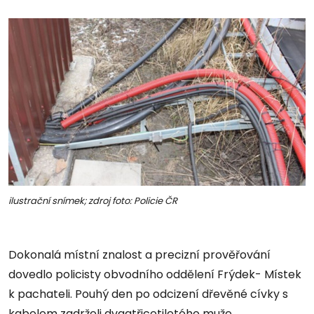
ilustrační snímek; zdroj foto: Policie ČR
Dokonalá místní znalost a precizní prověřování
dovedlo policisty obvodního oddělení Frýdek- Místek
k pachateli. Pouhý den po odcizení dřevěné cívky s
kabelem zadrželi dvaatřicetiletého muže.