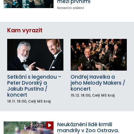
mezi prvními
Komerční sdělení
Kam vyrazit
Setkání s legendou –
Ondřej Havelka a
Peter Dvorský a
jeho Melody Makers /
Jakub Pustina /
koncert
koncert
15.12.
18:00
, Celý MS kraj
18.11.
18:00
, Celý MS kraj
Neukáznění lidé krmili
00:25
mandrily v Zoo Ostrava.