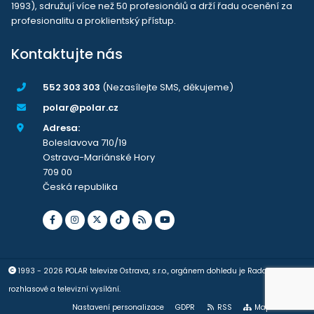
1993), sdružují více než 50 profesionálů a drží řadu ocenění za
profesionalitu a proklientský přístup.
Kontaktujte nás
552 303 303
(Nezasílejte SMS, děkujeme)
polar@polar.cz
Adresa:
Boleslavova 710/19
Ostrava-Mariánské Hory
709 00
Česká republika
1993 - 2026 POLAR televize Ostrava, s.r.o., orgánem dohledu je Rada pro
rozhlasové a televizní vysílání.
Nastavení personalizace
GDPR
RSS
Mapa stránek