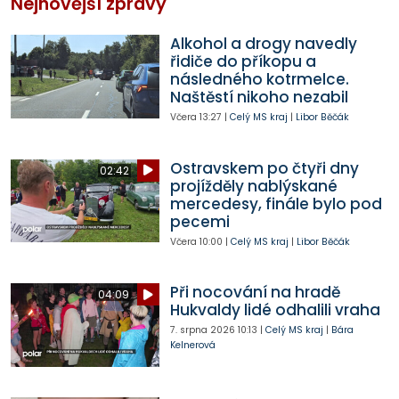
Nejnovější zprávy
Alkohol a drogy navedly
řidiče do příkopu a
následného kotrmelce.
Naštěstí nikoho nezabil
Včera
13:27
|
Celý MS kraj
|
Libor Běčák
Ostravskem po čtyři dny
02:42
projížděly nablýskané
mercedesy, finále bylo pod
pecemi
Včera
10:00
|
Celý MS kraj
|
Libor Běčák
Při nocování na hradě
04:09
Hukvaldy lidé odhalili vraha
7. srpna 2026
10:13
|
Celý MS kraj
|
Bára
Kelnerová