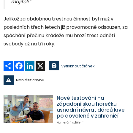
majiteli."
Jelikož za obdobnou trestnou činnost byl muž v
posledních třech letech již pravomocně odsouzen, za
spáchání přečinu krádeže mu hrozí trest odnětí
svobody až na tři roky.
Sdílet
Facebook
LinkedIn
X
Vytisknout článek
Nahlásit chybu
Nové testování na
západonilskou horečku
usnadní návrat dárců krve
po dovolené v zahraničí
Komerční sdělení