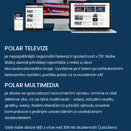
POLAR TELEVIZE
je nejúspěšnější regionální televizní společnost v ČR. Naše
štáby denně přinášejí reportáže z měst a obcí
Moravskoslezského kraje. Vysíláme je k lidem prostřednictvím
televizního vysílání, portálu polar.cz a sociálních sítí.
POLAR MULTIMEDIA
je divize se specializací na komerční výrobu. Umíme a rádi
děláme vše, co se týká multimedií - videa, virtuální realitu,
grafiky, weby. Našim klientům to přináší výhodu snadné
komunikace s jediným univerzálním a osvědčeným
dodavatelem.
Obě naše divize těží z více než 30ti let zkušeností (založeno