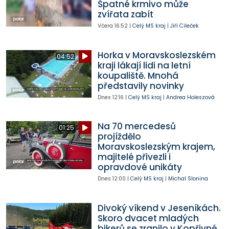
Špatné krmivo může
zvířata zabít
Včera
16:52
|
Celý MS kraj
|
Jiří Cileček
Horka v Moravskoslezském
04:52
kraji lákají lidi na letní
koupaliště. Mnohá
představily novinky
Dnes
12:16
|
Celý MS kraj
|
Andrea Holeszová
Na 70 mercedesů
01:25
projíždělo
Moravskoslezským krajem,
majitelé přivezli i
opravdové unikáty
Dnes
12:00
|
Celý MS kraj
|
Michal Slonina
Divoký víkend v Jeseníkách.
Skoro dvacet mladých
bikerů se zranilo v Kopřivné