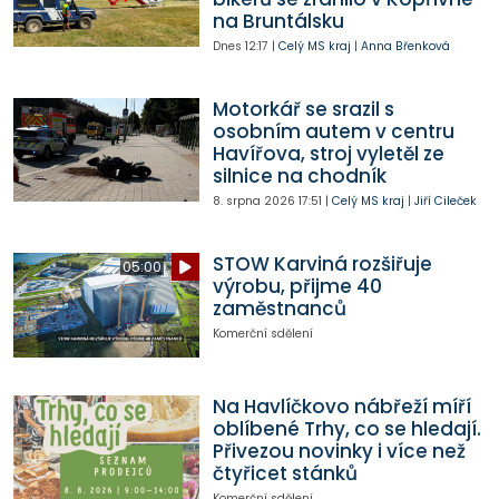
na Bruntálsku
Dnes
12:17
|
Celý MS kraj
|
Anna Břenková
Motorkář se srazil s
osobním autem v centru
Havířova, stroj vyletěl ze
silnice na chodník
8. srpna 2026
17:51
|
Celý MS kraj
|
Jiří Cileček
STOW Karviná rozšiřuje
05:00
výrobu, přijme 40
zaměstnanců
Komerční sdělení
Na Havlíčkovo nábřeží míří
oblíbené Trhy, co se hledají.
Přivezou novinky i více než
čtyřicet stánků
Komerční sdělení