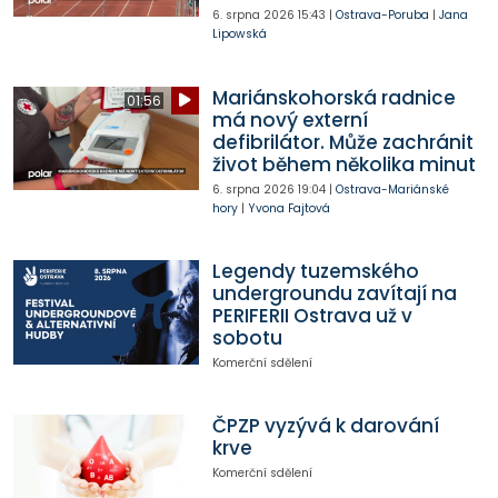
6. srpna 2026
15:43
|
Ostrava-Poruba
|
Jana
Lipowská
Mariánskohorská radnice
01:56
má nový externí
defibrilátor. Může zachránit
život během několika minut
6. srpna 2026
19:04
|
Ostrava-Mariánské
hory
|
Yvona Fajtová
Legendy tuzemského
undergroundu zavítají na
PERIFERII Ostrava už v
sobotu
Komerční sdělení
ČPZP vyzývá k darování
krve
Komerční sdělení