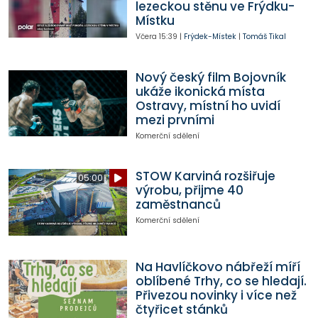
lezeckou stěnu ve Frýdku-
Místku
Včera
15:39
|
Frýdek-Místek
|
Tomáš Tikal
Nový český film Bojovník
ukáže ikonická místa
Ostravy, místní ho uvidí
mezi prvními
Komerční sdělení
STOW Karviná rozšiřuje
05:00
výrobu, přijme 40
zaměstnanců
Komerční sdělení
Na Havlíčkovo nábřeží míří
oblíbené Trhy, co se hledají.
Přivezou novinky i více než
čtyřicet stánků