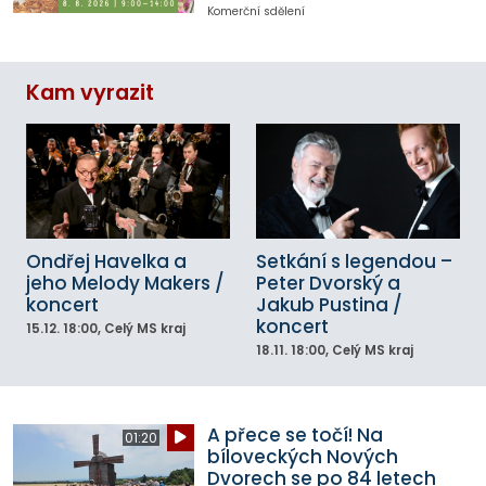
Komerční sdělení
Kam vyrazit
Ondřej Havelka a
Setkání s legendou –
jeho Melody Makers /
Peter Dvorský a
koncert
Jakub Pustina /
koncert
15.12.
18:00
, Celý MS kraj
18.11.
18:00
, Celý MS kraj
A přece se točí! Na
01:20
bíloveckých Nových
Dvorech se po 84 letech