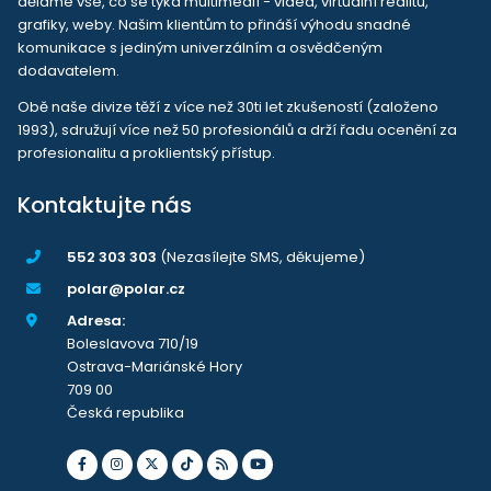
děláme vše, co se týká multimedií - videa, virtuální realitu,
grafiky, weby. Našim klientům to přináší výhodu snadné
komunikace s jediným univerzálním a osvědčeným
dodavatelem.
Obě naše divize těží z více než 30ti let zkušeností (založeno
1993), sdružují více než 50 profesionálů a drží řadu ocenění za
profesionalitu a proklientský přístup.
Kontaktujte nás
552 303 303
(Nezasílejte SMS, děkujeme)
polar@polar.cz
Adresa:
Boleslavova 710/19
Ostrava-Mariánské Hory
709 00
Česká republika