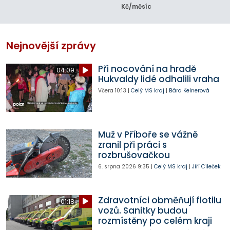
Kč/měsíc
Nejnovější zprávy
Při nocování na hradě
04:09
Hukvaldy lidé odhalili vraha
Včera
10:13
|
Celý MS kraj
|
Bára Kelnerová
Muž v Příboře se vážně
zranil při práci s
rozbrušovačkou
6. srpna 2026
9:35
|
Celý MS kraj
|
Jiří Cileček
Zdravotníci obměňují flotilu
01:18
vozů. Sanitky budou
rozmístěny po celém kraji