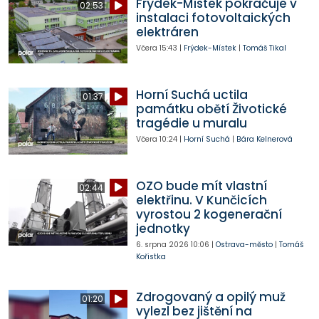
Frýdek-Místek pokračuje v
02:53
instalaci fotovoltaických
elektráren
Včera
15:43
|
Frýdek-Místek
|
Tomáš Tikal
Horní Suchá uctila
01:37
památku obětí Životické
tragédie u muralu
Včera
10:24
|
Horní Suchá
|
Bára Kelnerová
OZO bude mít vlastní
02:44
elektřinu. V Kunčicích
vyrostou 2 kogenerační
jednotky
6. srpna 2026
10:06
|
Ostrava-město
|
Tomáš
Kořistka
Zdrogovaný a opilý muž
01:20
vylezl bez jištění na