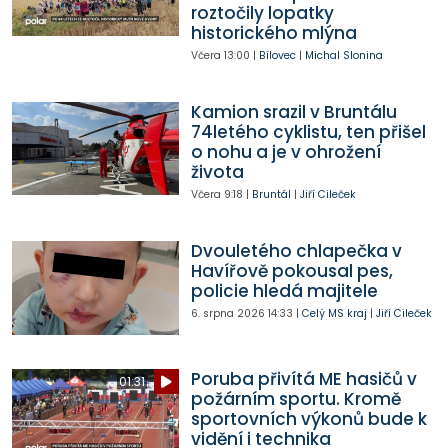
roztočily lopatky
historického mlýna
Včera
13:00
|
Bílovec
|
Michal Slonina
Kamion srazil v Bruntálu
74letého cyklistu, ten přišel
o nohu a je v ohrožení
života
Včera
9:18
|
Bruntál
|
Jiří Cileček
Dvouletého chlapečka v
Havířově pokousal pes,
policie hledá majitele
6. srpna 2026
14:33
|
Celý MS kraj
|
Jiří Cileček
Poruba přivítá ME hasičů v
01:31
požárním sportu. Kromě
sportovních výkonů bude k
vidění i technika