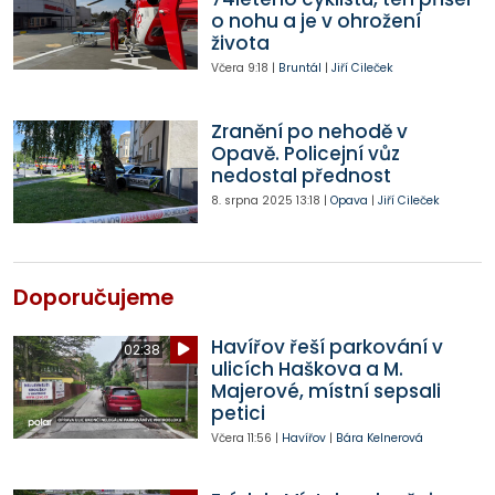
o nohu a je v ohrožení
života
Včera
9:18
|
Bruntál
|
Jiří Cileček
Zranění po nehodě v
Opavě. Policejní vůz
nedostal přednost
8. srpna 2025
13:18
|
Opava
|
Jiří Cileček
Doporučujeme
Havířov řeší parkování v
02:38
ulicích Haškova a M.
Majerové, místní sepsali
petici
Včera
11:56
|
Havířov
|
Bára Kelnerová