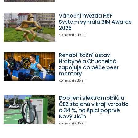
Vánoční hvězda HSF
System vyhrála BIM Awards
2026
Komerční sdělení
Rehabilitační ústav
Hrabyně a Chuchelná
zapojuje do péče peer
mentory
Komerční sdělení
Dobíjení elektromobilů u
ČEZ stojanů v kraji vzrostlo
o 34 %, na špici poprvé
Nový Jičín
Komerční sdělení