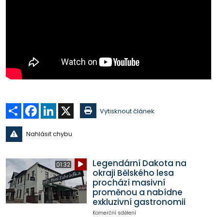
Sdílet
Facebook
LinkedIn
X
Vytisknout článek
Nahlásit chybu
Legendární Dakota na
01:32
okraji Bělského lesa
prochází masivní
proměnou a nabídne
exkluzivní gastronomii
Komerční sdělení