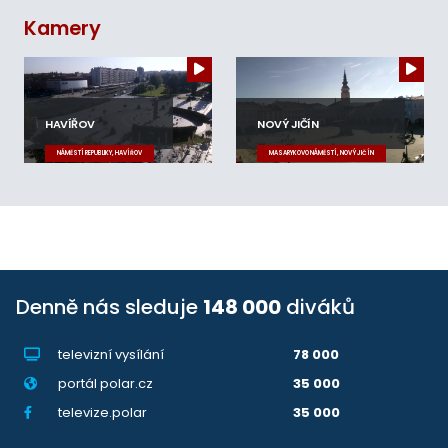
Kamery
HAVÍŘOV
NOVÝ JIČÍN
NÁMĚSTÍ REPUBLIKY, HAVÍŘOV
MASARYKOVO NÁMĚSTÍ, NOVÝ JIČÍN
Denně nás sleduje
148 000
diváků
televizní vysílání
78 000
portál polar.cz
35 000
televize.polar
35 000