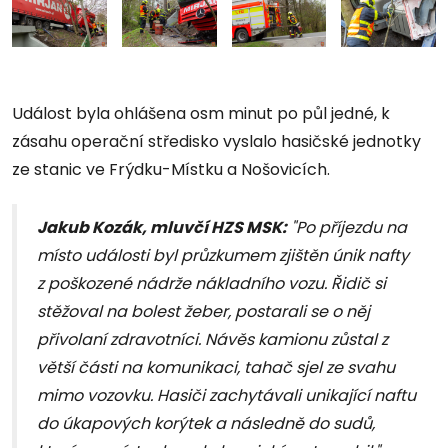
Událost byla ohlášena osm minut po půl jedné, k
zásahu operační středisko vyslalo hasičské jednotky
ze stanic ve Frýdku-Místku a Nošovicích.
Jakub Kozák, mluvčí HZS MSK:
"Po příjezdu na
místo události byl průzkumem zjištěn únik nafty
z poškozené nádrže nákladního vozu. Řidič si
stěžoval na bolest žeber, postarali se o něj
přivolaní zdravotníci. Návěs kamionu zůstal z
větší části na komunikaci, tahač sjel ze svahu
mimo vozovku. Hasiči zachytávali unikající naftu
do úkapových korýtek a následně do sudů,