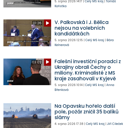
5. srpna 2026
14:17
|
Celý MS kraj
|
Tomáš
Kořistka
V. Palkovská i J. Bělica
01:26
nejsou na volebních
kandidátkách
5. srpna 2026
12:15
|
Celý MS kraj
|
Bára
Kelnerová
Falešní investiční poradci z
03:02
Ukrajiny obrali Čechy o
miliony. Kriminalisté z MS
kraje zasahovali v Kyjevě
5. srpna 2026
10:14
|
Celý MS kraj
|
Anna
Břenková
Na Opavsku hořelo další
pole, požár zničil 35 balíků
slámy
4. srpna 2026
17:38
|
Celý MS kraj
|
Jiří Cileček