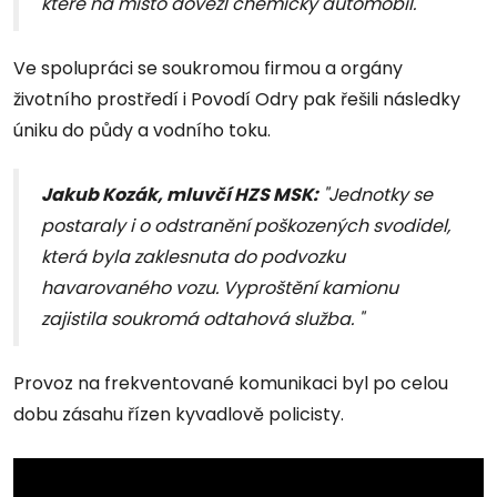
které na místo dovezl chemický automobil."
Ve spolupráci se soukromou firmou a orgány
životního prostředí i Povodí Odry pak řešili následky
úniku do půdy a vodního toku.
Jakub Kozák, mluvčí HZS MSK:
"Jednotky se
postaraly i o odstranění poškozených svodidel,
která byla zaklesnuta do podvozku
havarovaného vozu. Vyproštění kamionu
zajistila soukromá odtahová služba. "
Provoz na frekventované komunikaci byl po celou
dobu zásahu řízen kyvadlově policisty.