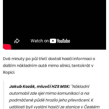
Dvě minuty po půl třetí dostali hasiči informaci o
dalším nákladním autě mimo silnici, tentokrát v
Ropici.
Jakub Kozák, mluvčí HZS MSK:
"Nákladní
automobil zde sjel mimo komunikaci a na
podmáčené půdě hrozilo jeho převrácení. K
události byli vysláni hasiči ze stanice v Českém