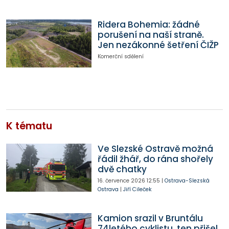
Ridera Bohemia: žádné
porušení na naší straně.
Jen nezákonné šetření ČIŽP
Komerční sdělení
K tématu
Ve Slezské Ostravě možná
řádil žhář, do rána shořely
dvě chatky
16. července 2026
12:55
|
Ostrava-Slezská
Ostrava
|
Jiří Cileček
Kamion srazil v Bruntálu
74letého cyklistu, ten přišel