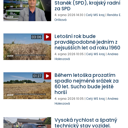
Staněk (SPD), krajský radní
za SPD
4. srpna 2026
14:30
|
Celý MS kraj
|
Renáta E.
Orlíková
Letošní rok bude
03:06
pravděpodobně jedním z
nejsušších let od roku 1960
4. srpna 2026
10:05
|
Celý MS kraj
|
Andrea
Holeszová
Během letoška prozatím
01:27
spadlo nejméně srážek za
60 let. Sucho bude ještě
horší
4. srpna 2026
10:05
|
Celý MS kraj
|
Andrea
Holeszová
Vysoká rychlost a špatný
technický stav vozidel.