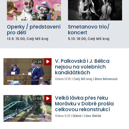
Operky / představení
Smetanovo trio/
pro děti
koncert
13.9.
15:00
, Celý MS kraj
5.10.
18:00
, Celý MS kraj
V. Palkovská i J. Bělica
01:26
nejsou na volebních
kandidátkách
Včera
12:15
|
Celý MS kraj
|
Bára Kelnerová
Velká lávka přes řeku
01:56
Morávku v Dobré prošla
celkovou rekonstrukcí
Včera
9:21
|
Dobrá
|
Libor Běčák