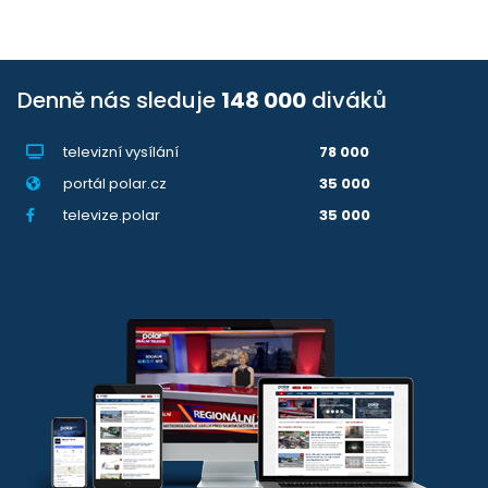
Denně nás sleduje
148 000
diváků
televizní vysílání
78 000
portál polar.cz
35 000
televize.polar
35 000