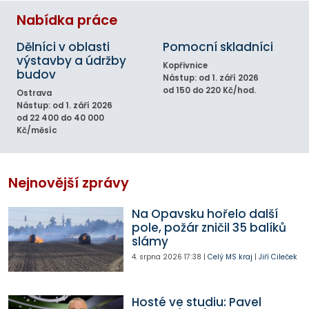
Nabídka práce
Dělníci v oblasti
Pomocní skladníci
výstavby a údržby
Kopřivnice
budov
Nástup: od 1. září 2026
od 150 do 220 Kč/hod.
Ostrava
Nástup: od 1. září 2026
od 22 400 do 40 000
Kč/měsíc
Nejnovější zprávy
Na Opavsku hořelo další
pole, požár zničil 35 balíků
slámy
4. srpna 2026
17:38
|
Celý MS kraj
|
Jiří Cileček
Hosté ve studiu: Pavel