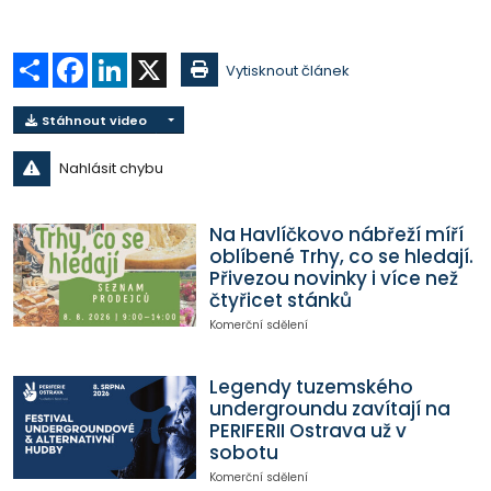
Sdílet
Facebook
LinkedIn
X
Vytisknout článek
Stáhnout video
Nahlásit chybu
Na Havlíčkovo nábřeží míří
oblíbené Trhy, co se hledají.
Přivezou novinky i více než
čtyřicet stánků
Komerční sdělení
Legendy tuzemského
undergroundu zavítají na
PERIFERII Ostrava už v
sobotu
Komerční sdělení