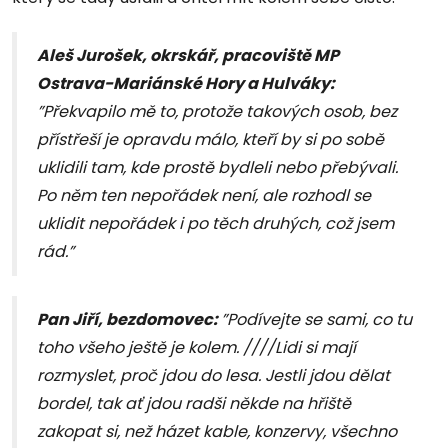
Aleš Jurošek, okrskář, pracoviště MP
Ostrava-Mariánské Hory a Hulváky:
”Překvapilo mě to, protože takových osob, bez
přístřeší je opravdu málo, kteří by si po sobě
uklidili tam, kde prostě bydleli nebo přebývali.
Po něm ten nepořádek není, ale rozhodl se
uklidit nepořádek i po těch druhých, což jsem
rád.”
Pan Jiří, bezdomovec:
”Podívejte se sami, co tu
toho všeho ještě je kolem. ////Lidi si mají
rozmyslet, proč jdou do lesa. Jestli jdou dělat
bordel, tak ať jdou radši někde na hřiště
zakopat si, než házet kable, konzervy, všechno