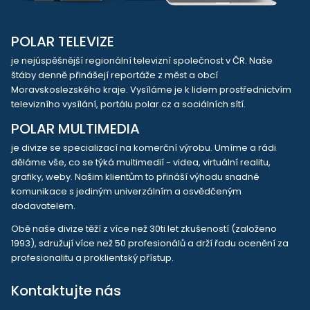
POLAR TELEVIZE
je nejúspěšnější regionální televizní společnost v ČR. Naše
štáby denně přinášejí reportáže z měst a obcí
Moravskoslezského kraje. Vysíláme je k lidem prostřednictvím
televizního vysílání, portálu polar.cz a sociálních sítí.
POLAR MULTIMEDIA
je divize se specializací na komerční výrobu. Umíme a rádi
děláme vše, co se týká multimedií - videa, virtuální realitu,
grafiky, weby. Našim klientům to přináší výhodu snadné
komunikace s jediným univerzálním a osvědčeným
dodavatelem.
Obě naše divize těží z více než 30ti let zkušeností (založeno
1993), sdružují více než 50 profesionálů a drží řadu ocenění za
profesionalitu a proklientský přístup.
Kontaktujte nás