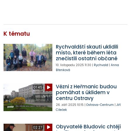
K tématu
Rychvaldští skauti uklidili
místo, které během léta
znečistili ostatní občané
10. listopadu 2025
11:30
|
Rychvald
|
Anna
Břenková
Vězni z Heřmanic budou
01:45
pomáhat s úklidem v
centru Ostravy
26. září 2025
10:15
|
Ostrava-Centrum
|
Jiří
Cileček
Obyvatelé Bludovic chtějí
02:27