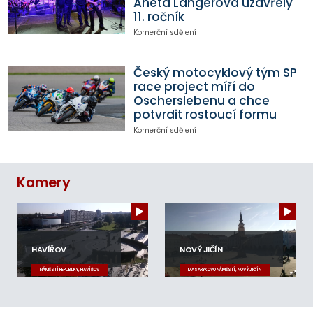
Aneta Langerová uzavřely
11. ročník
Komerční sdělení
Český motocyklový tým SP
race project míří do
Oscherslebenu a chce
potvrdit rostoucí formu
Komerční sdělení
Kamery
HAVÍŘOV
NOVÝ JIČÍN
NÁMĚSTÍ REPUBLIKY, HAVÍŘOV
MASARYKOVO NÁMĚSTÍ, NOVÝ JIČÍN