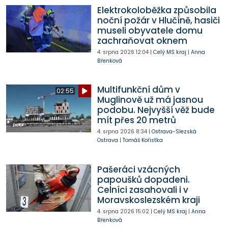
Elektrokoloběžka způsobila
noční požár v Hlučíně, hasiči
museli obyvatele domu
zachraňovat oknem
4. srpna 2026
12:04
|
Celý MS kraj
|
Anna
Břenková
Multifunkční dům v
02:55
Muglinově už má jasnou
podobu. Nejvyšší věž bude
mít přes 20 metrů
4. srpna 2026
8:34
|
Ostrava-Slezská
Ostrava
|
Tomáš Kořistka
Pašeráci vzácných
papoušků dopadeni.
Celníci zasahovali i v
Moravskoslezském kraji
4. srpna 2026
15:02
|
Celý MS kraj
|
Anna
Břenková