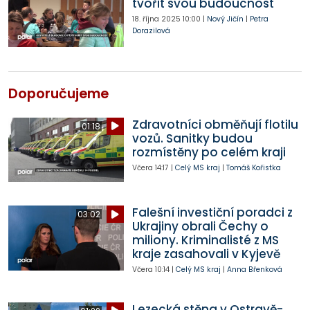
tvořit svou budoucnost
18. října 2025
10:00
|
Nový Jičín
|
Petra
Dorazilová
Doporučujeme
Zdravotníci obměňují flotilu
01:18
vozů. Sanitky budou
rozmístěny po celém kraji
Včera
14:17
|
Celý MS kraj
|
Tomáš Kořistka
Falešní investiční poradci z
03:02
Ukrajiny obrali Čechy o
miliony. Kriminalisté z MS
kraje zasahovali v Kyjevě
Včera
10:14
|
Celý MS kraj
|
Anna Břenková
Lezecká stěna v Ostravě-