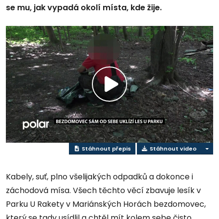
se mu, jak vypadá okolí místa, kde žije.
Přehrát
video
Stáhnout přepis
Stáhnout video
Kabely, suť, plno všelijakých odpadků a dokonce i
záchodová mísa. Všech těchto věcí zbavuje lesík v
Parku U Rakety v Mariánských Horách bezdomovec,
který se tady usídlil a chtěl mít kolem sebe čisto.