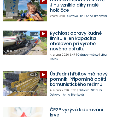
01:22
Jihu vznikla díky malé
holčičce
Včera
13:48
|
Ostrava-Jih
|
Anna Břenková
Rychlost opravy Rudné
01:33
limituje jen kapacita
obaloven při výrobě
nového asfaltu
4. srpna 2026
6:47
|
Ostrava-město
|
Libor
Běčák
Ústřední hřbitov má nový
03:14
pomník. Připomíná oběti
komunistického režimu
4. srpna 2026
16:36
|
Ostrava-Slezská
Ostrava
|
Anna Břenková
ČPZP vyzývá k darování
krve