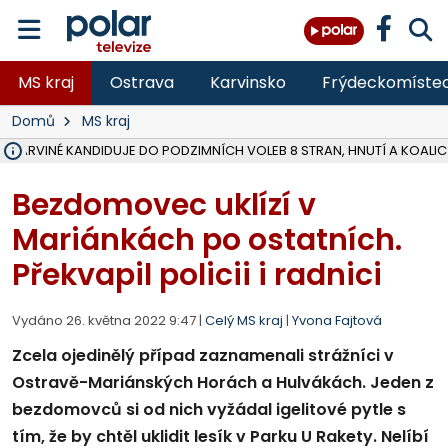
MS kraj
Ostrava
Karvinsko
Frýdeckomíste
Domů
MS kraj
V KARVINÉ KANDIDUJE DO PODZIMNÍCH VOLEB 8 STRAN, HNUTÍ A KOALIC
ŠEST JEDNOTEK HASIČŮ ZASAHOVALO U POŽÁRU STRNIŠTĚ VE VĚT
HOŘELO NA DVOU HEKTARECH A ZNIČENO BYLO 35 BALÍKŮ SLÁMY, I
KARVINÁ ZNÁ BUDOUCÍ PODOBU AREÁLU LODIČKY V PARKU BOŽEN
MORAVSKOSLEZŠTÍ POLICISTÉ ODHALILI MEZINÁRODNÍ GANG PODVO
LÁKALI LIDI NA ZISKY Z KRYPTOMĚN, INFO A VIDEO NA POLAR.CZ
MINISTESTVO ŽIVOTNÍHO PROSTŘEDÍ PŘEVZALO VYŠETŘOVÁNÍ KAU
A ROZHODLO, ŽE VINÍK ZA ŠKODY PO ZAVEZENÍ TUNAMI ODPADU NE
EVROPSKÝ ŽALOBCE V OSTRAVĚ ŽALUJE 5 LIDÍ A FIRMU ZA PODVODY 
SLEZSKÁ OSTRAVA PŘIPRAVUJE PROJEKTOVOU DOKUMENTACI PRO 
FRÝDEK-MÍSTEK DOKONČIL STAVBU VOLNOČASOVÉHO AREÁLU NA RIVI
HNUTÍ ANO V HAVÍŘOVĚ NEZAŘADÍ HEJTMANA JOSEFA BĚLICU NA V
VĚRA PALKOVSKÁ UŽ NEBUDE KANDIDOVAT NA PRIMÁTORKU TŘINCE,
FOTBALISTA LAURI LAINE SE VRACÍ Z BANÍKU OSTRAVA NA PŮL ROK
F-M DOKONČIL PRVNÍ STUPEŇ PROJEKTOVÉ DOKUMENTACE DO
Bezdomovec uklízí v
Mariánkách po ostatních.
Překvapil policii i radnici
Vydáno 26. května 2022 9:47 |
Celý MS kraj
|
Yvona Fajtová
Zcela ojedinělý případ zaznamenali strážníci v
Ostravě-Mariánských Horách a Hulvákách. Jeden z
bezdomovců si od nich vyžádal igelitové pytle s
tím, že by chtěl uklidit lesík v Parku U Rakety. Nelíbí