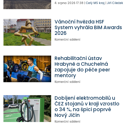
4. srpna 2026
17:38
|
Celý MS kraj
|
Jiří Cileček
Vánoční hvězda HSF
System vyhrála BIM Awards
2026
Komerční sdělení
Rehabilitační ústav
Hrabyně a Chuchelná
zapojuje do péče peer
mentory
Komerční sdělení
Dobíjení elektromobilů u
ČEZ stojanů v kraji vzrostlo
o 34 %, na špici poprvé
Nový Jičín
Komerční sdělení