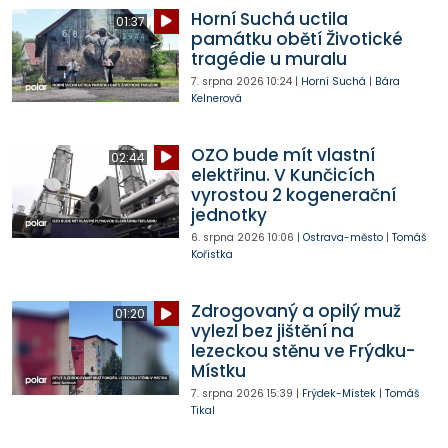
Horní Suchá uctila
01:37
památku obětí Životické
tragédie u muralu
7. srpna 2026
10:24
|
Horní Suchá
|
Bára
Kelnerová
OZO bude mít vlastní
02:44
elektřinu. V Kunčicích
vyrostou 2 kogenerační
jednotky
6. srpna 2026
10:06
|
Ostrava-město
|
Tomáš
Kořistka
Zdrogovaný a opilý muž
01:20
vylezl bez jištění na
lezeckou stěnu ve Frýdku-
Místku
7. srpna 2026
15:39
|
Frýdek-Místek
|
Tomáš
Tikal