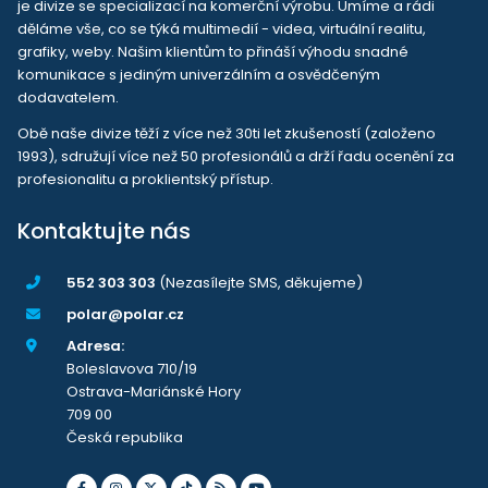
je divize se specializací na komerční výrobu. Umíme a rádi
děláme vše, co se týká multimedií - videa, virtuální realitu,
grafiky, weby. Našim klientům to přináší výhodu snadné
komunikace s jediným univerzálním a osvědčeným
dodavatelem.
Obě naše divize těží z více než 30ti let zkušeností (založeno
1993), sdružují více než 50 profesionálů a drží řadu ocenění za
profesionalitu a proklientský přístup.
Kontaktujte nás
552 303 303
(Nezasílejte SMS, děkujeme)
polar@polar.cz
Adresa:
Boleslavova 710/19
Ostrava-Mariánské Hory
709 00
Česká republika