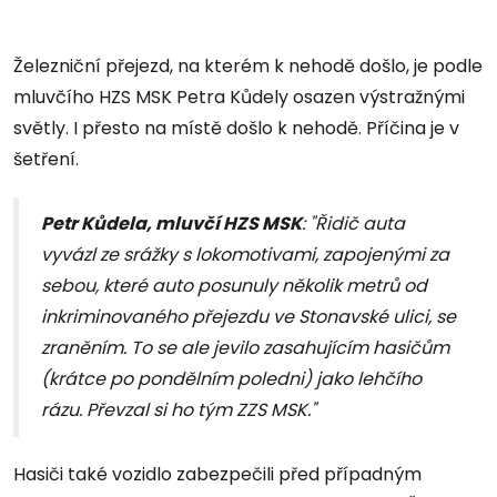
Železniční přejezd, na kterém k nehodě došlo, je podle
mluvčího HZS MSK Petra Kůdely osazen výstražnými
světly. I přesto na místě došlo k nehodě. Příčina je v
šetření.
Petr Kůdela, mluvčí HZS MSK
: "Řidič auta
vyvázl ze srážky s lokomotivami, zapojenými za
sebou, které auto posunuly několik metrů od
inkriminovaného přejezdu ve Stonavské ulici, se
zraněním. To se ale jevilo zasahujícím hasičům
(krátce po pondělním poledni) jako lehčího
rázu. Převzal si ho tým ZZS MSK."
Hasiči také vozidlo zabezpečili před případným