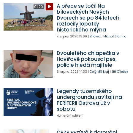
A přece se točí! Na
01:20
bíloveckých Nových
Dvorech se po 84 letech
roztočily lopatky
historického mlýna
7. srpna 2026
13:00
|
Bílovec
|
Michal Slonina
Dvouletého chlapečka v
Havířově pokousal pes,
policie hledá majitele
6. srpna 2026
14:33
|
Celý MS kraj
|
Jiří Cileček
Legendy tuzemského
undergroundu zavítají na
PERIFERII Ostrava už v
sobotu
Komerční sdělení
ČPZP vyzývá k darování