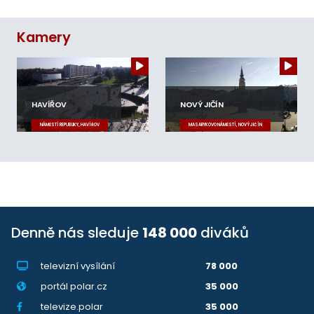
Kamery
HAVÍŘOV
NOVÝ JIČÍN
NÁMĚSTÍ REPUBLIKY, HAVÍŘOV
MASARYKOVO NÁMĚSTÍ, NOVÝ JIČÍN
Denně nás sleduje
148 000
diváků
televizní vysílání
78 000
portál polar.cz
35 000
televize.polar
35 000