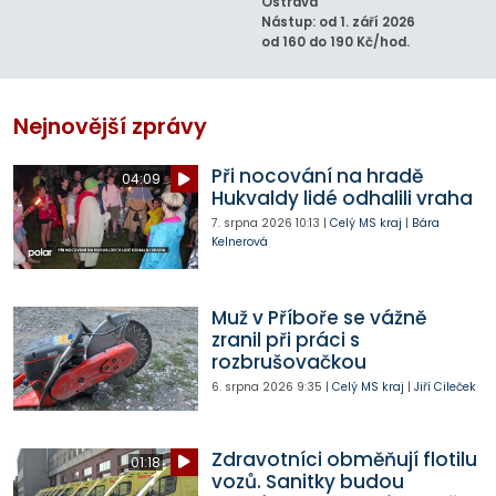
Ostrava
Nástup: od 1. září 2026
od 160 do 190 Kč/hod.
Nejnovější zprávy
Při nocování na hradě
04:09
Hukvaldy lidé odhalili vraha
7. srpna 2026
10:13
|
Celý MS kraj
|
Bára
Kelnerová
Muž v Příboře se vážně
zranil při práci s
rozbrušovačkou
6. srpna 2026
9:35
|
Celý MS kraj
|
Jiří Cileček
Zdravotníci obměňují flotilu
01:18
vozů. Sanitky budou