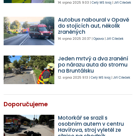
14. srpna 2025
9:03
|
Celý MS kraj
|
Jiří Cileček
Autobus naboural v Opavě
do stojících aut, několik
zraněných
14. srpna 2025
20:37
|
Opava
|
Jiří Cileček
Jeden mrtvý a dva zranění
po nárazu auta do stromu
na Bruntálsku
12. srpna 2025
9:13
|
Celý MS kraj
|
Jiří Cileček
Doporučujeme
Motorkář se srazil s
osobním autem v centru
Havířova, stroj vyletěl ze