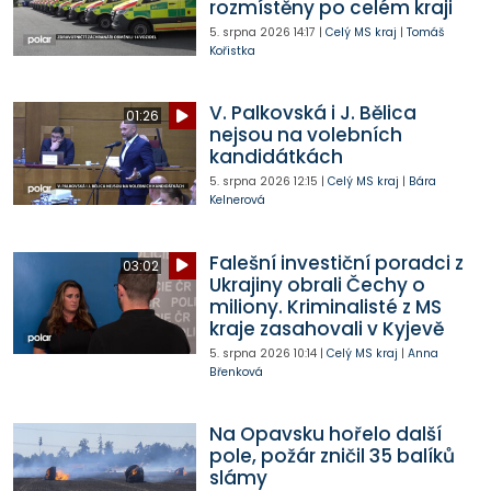
rozmístěny po celém kraji
5. srpna 2026
14:17
|
Celý MS kraj
|
Tomáš
Kořistka
V. Palkovská i J. Bělica
01:26
nejsou na volebních
kandidátkách
5. srpna 2026
12:15
|
Celý MS kraj
|
Bára
Kelnerová
Falešní investiční poradci z
03:02
Ukrajiny obrali Čechy o
miliony. Kriminalisté z MS
kraje zasahovali v Kyjevě
5. srpna 2026
10:14
|
Celý MS kraj
|
Anna
Břenková
Na Opavsku hořelo další
pole, požár zničil 35 balíků
slámy