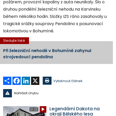
požárem, provozní kapaliny z auta neunikaly. Šlo o
druhou pondělní železniční nehodu na Karvinsku
během několika hodin. Složky IZS ráno zasahovaly u
tragické srážky soupravy Pendolino s posunovací
lokomotivou v Bohumíně.
Sledujte také
Při železniční nehodě v Bohumíně zahynul
strojvedoucí pendolina
Sdílet
Facebook
LinkedIn
X
Vytisknout článek
Nahlásit chybu
Legendární Dakota na
01:32
okraji Bělského lesa