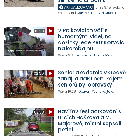
silnice na chodník
AKTUALIZOVÁNO
Dnes
9:45
,
vydáno
včera
17:51
|
Celý MS kraj
|
Jiří Cileček
V Palkovicích válí s
01:30
humornými videi, na
dožínky jede Petr Kotvald
na kombajnu
Včera
9:16
|
Palkovice
|
Libor Běčák
Senior akademie v Opavě
02:50
zahájila další běh. Zájem
seniorů byl obrovský
Včera
10:28
|
Opava
|
Yvona Fajtová
Havířov řeší parkování v
02:38
ulicích Haškova a M.
Majerové, místní sepsali
petici