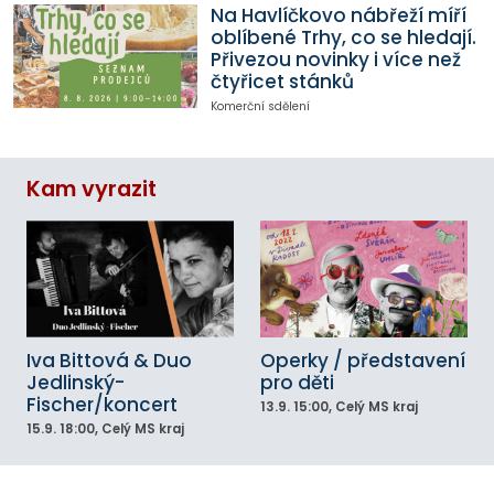
Na Havlíčkovo nábřeží míří
oblíbené Trhy, co se hledají.
Přivezou novinky i více než
čtyřicet stánků
Komerční sdělení
Kam vyrazit
Iva Bittová & Duo
Operky / představení
Jedlinský-
pro děti
Fischer/koncert
13.9.
15:00
, Celý MS kraj
15.9.
18:00
, Celý MS kraj