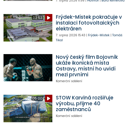
7. srpna 2026
11:56
|
Havířov
|
Bára Kelnerová
Frýdek-Místek pokračuje v
02:53
instalaci fotovoltaických
elektráren
7. srpna 2026
15:43
|
Frýdek-Místek
|
Tomáš
Tikal
Nový český film Bojovník
ukáže ikonická místa
Ostravy, místní ho uvidí
mezi prvními
Komerční sdělení
STOW Karviná rozšiřuje
05:00
výrobu, přijme 40
zaměstnanců
Komerční sdělení