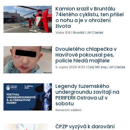
Kamion srazil v Bruntálu
74letého cyklistu, ten přišel
o nohu a je v ohrožení
života
Včera
9:18
|
Bruntál
|
Jiří Cileček
Dvouletého chlapečka v
Havířově pokousal pes,
policie hledá majitele
6. srpna 2026
14:33
|
Celý MS kraj
|
Jiří Cileček
Legendy tuzemského
undergroundu zavítají na
PERIFERII Ostrava už v
sobotu
Komerční sdělení
ČPZP vyzývá k darování