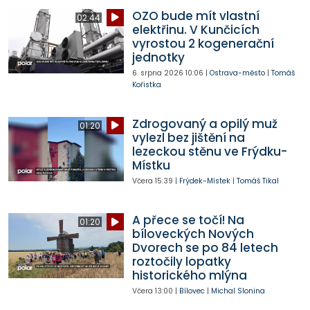
OZO bude mít vlastní
02:44
elektřinu. V Kunčicích
vyrostou 2 kogenerační
jednotky
6. srpna 2026
10:06
|
Ostrava-město
|
Tomáš
Kořistka
Zdrogovaný a opilý muž
01:20
vylezl bez jištění na
lezeckou stěnu ve Frýdku-
Místku
Včera
15:39
|
Frýdek-Místek
|
Tomáš Tikal
A přece se točí! Na
01:20
bíloveckých Nových
Dvorech se po 84 letech
roztočily lopatky
historického mlýna
Včera
13:00
|
Bílovec
|
Michal Slonina