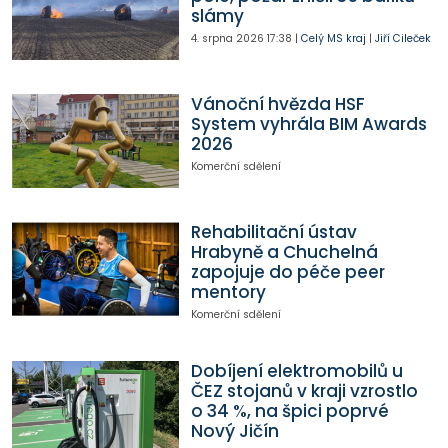
slámy
4. srpna 2026
17:38
|
Celý MS kraj
|
Jiří Cileček
Vánoční hvězda HSF
System vyhrála BIM Awards
2026
Komerční sdělení
Rehabilitační ústav
Hrabyně a Chuchelná
zapojuje do péče peer
mentory
Komerční sdělení
Dobíjení elektromobilů u
ČEZ stojanů v kraji vzrostlo
o 34 %, na špici poprvé
Nový Jičín