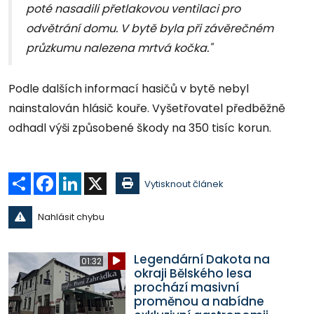
poté nasadili přetlakovou ventilaci pro
odvětrání domu. V bytě byla při závěrečném
průzkumu nalezena mrtvá kočka."
Podle dalších informací hasičů v bytě nebyl
nainstalován hlásič kouře. Vyšetřovatel předběžně
odhadl výši způsobené škody na 350 tisíc korun.
Sdílet
Facebook
LinkedIn
X
Vytisknout článek
Nahlásit chybu
Legendární Dakota na
01:32
okraji Bělského lesa
prochází masivní
proměnou a nabídne