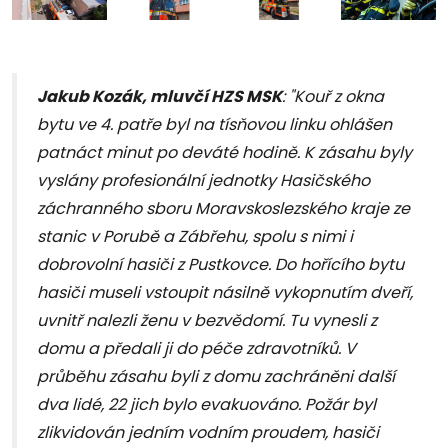
Jakub Kozák, mluvčí HZS MSK
: "Kouř z okna
bytu ve 4. patře byl na tísňovou linku ohlášen
patnáct minut po deváté hodině. K zásahu byly
vyslány profesionální jednotky Hasičského
záchranného sboru Moravskoslezského kraje ze
stanic v Porubě a Zábřehu, spolu s nimi i
dobrovolní hasiči z Pustkovce. Do hořícího bytu
hasiči museli vstoupit násilně vykopnutím dveří,
uvnitř nalezli ženu v bezvědomí. Tu vynesli z
domu a předali ji do péče zdravotníků. V
průběhu zásahu byli z domu zachráněni další
dva lidé, 22 jich bylo evakuováno. Požár byl
zlikvidován jedním vodním proudem, hasiči