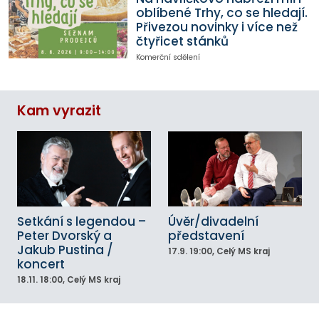
oblíbené Trhy, co se hledají.
Přivezou novinky i více než
čtyřicet stánků
Komerční sdělení
Kam vyrazit
Setkání s legendou –
Úvěr/divadelní
Peter Dvorský a
představení
Jakub Pustina /
17.9.
19:00
, Celý MS kraj
koncert
18.11.
18:00
, Celý MS kraj