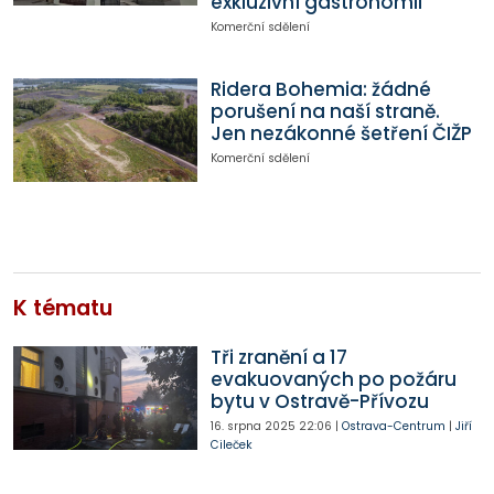
exkluzivní gastronomii
Komerční sdělení
Ridera Bohemia: žádné
porušení na naší straně.
Jen nezákonné šetření ČIŽP
Komerční sdělení
K tématu
Tři zranění a 17
evakuovaných po požáru
bytu v Ostravě-Přívozu
16. srpna 2025
22:06
|
Ostrava-Centrum
|
Jiří
Cileček