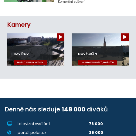
Komerční sdělení
Kamery
HAVÍŘOV
NOVÝ JIČÍN
NÁMĚSTÍ REPUBLIKY, HAVÍŘOV
MASARYKOVO NÁMĚSTÍ, NOVÝ JIČÍN
Denně nás sleduje
148 000
diváků
televizní vysílání
78 000
portál polar.cz
35 000