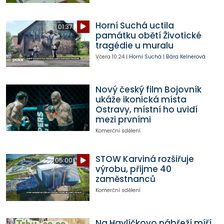
Horní Suchá uctila
01:37
památku obětí Životické
tragédie u muralu
Včera
10:24
|
Horní Suchá
|
Bára Kelnerová
Nový český film Bojovník
ukáže ikonická místa
Ostravy, místní ho uvidí
mezi prvními
Komerční sdělení
STOW Karviná rozšiřuje
05:00
výrobu, přijme 40
zaměstnanců
Komerční sdělení
Na Havlíčkovo nábřeží míří