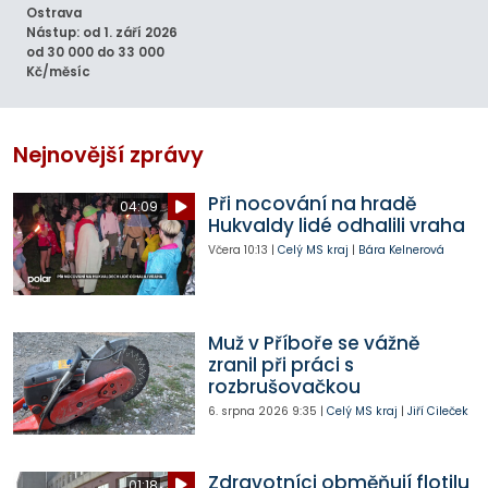
Ostrava
Nástup: od 1. září 2026
od 30 000 do 33 000
Kč/měsíc
Nejnovější zprávy
Při nocování na hradě
04:09
Hukvaldy lidé odhalili vraha
Včera
10:13
|
Celý MS kraj
|
Bára Kelnerová
Muž v Příboře se vážně
zranil při práci s
rozbrušovačkou
6. srpna 2026
9:35
|
Celý MS kraj
|
Jiří Cileček
Zdravotníci obměňují flotilu
01:18