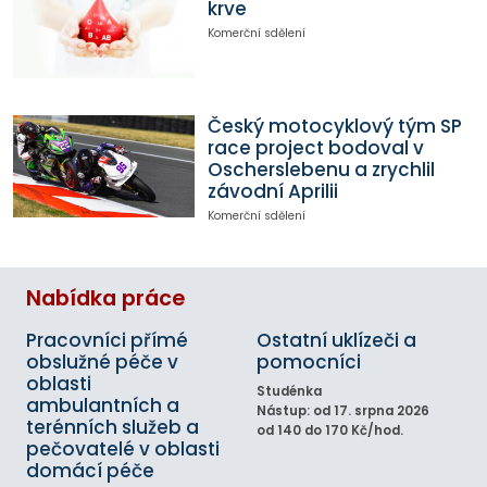
krve
Komerční sdělení
Český motocyklový tým SP
race project bodoval v
Oscherslebenu a zrychlil
závodní Aprilii
Komerční sdělení
Nabídka práce
Pracovníci přímé
Ostatní uklízeči a
obslužné péče v
pomocníci
oblasti
Studénka
ambulantních a
Nástup: od 17. srpna 2026
terénních služeb a
od 140 do 170 Kč/hod.
pečovatelé v oblasti
domácí péče