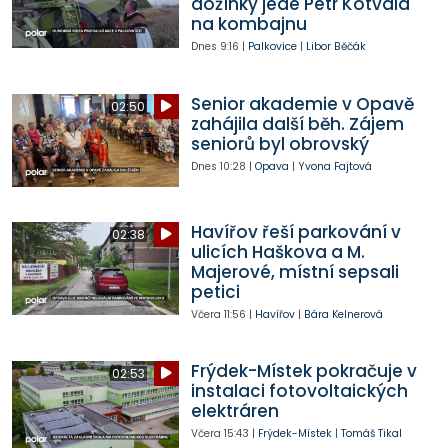
dožínky jede Petr Kotvald
na kombajnu
Dnes
9:16
|
Palkovice
|
Libor Běčák
Senior akademie v Opavě
02:50
zahájila další běh. Zájem
seniorů byl obrovský
Dnes
10:28
|
Opava
|
Yvona Fajtová
Havířov řeší parkování v
02:38
ulicích Haškova a M.
Majerové, místní sepsali
petici
Včera
11:56
|
Havířov
|
Bára Kelnerová
Frýdek-Místek pokračuje v
02:53
instalaci fotovoltaických
elektráren
Včera
15:43
|
Frýdek-Místek
|
Tomáš Tikal