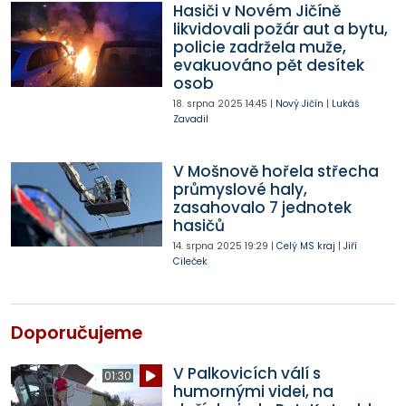
Hasiči v Novém Jičíně
likvidovali požár aut a bytu,
policie zadržela muže,
evakuováno pět desítek
osob
18. srpna 2025
14:45
|
Nový Jičín
|
Lukáš
Zavadil
V Mošnově hořela střecha
průmyslové haly,
zasahovalo 7 jednotek
hasičů
14. srpna 2025
19:29
|
Celý MS kraj
|
Jiří
Cileček
Doporučujeme
V Palkovicích válí s
01:30
humornými videi, na