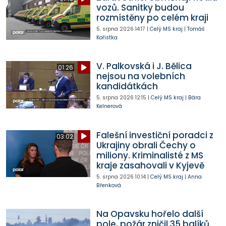
vozů. Sanitky budou
rozmístěny po celém kraji
5. srpna 2026
14:17
|
Celý MS kraj
|
Tomáš
Kořistka
V. Palkovská i J. Bělica
01:26
nejsou na volebních
kandidátkách
5. srpna 2026
12:15
|
Celý MS kraj
|
Bára
Kelnerová
Falešní investiční poradci z
03:02
Ukrajiny obrali Čechy o
miliony. Kriminalisté z MS
kraje zasahovali v Kyjevě
5. srpna 2026
10:14
|
Celý MS kraj
|
Anna
Břenková
Na Opavsku hořelo další
pole, požár zničil 35 balíků