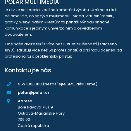
POLAR MULTIMEDIA
je divize se specializací na komerční výrobu. Umíme a rádi
děláme vše, co se týká multimedií - videa, virtuální realitu,
grafiky, weby. Našim klientům to přináší výhodu snadné
komunikace s jediným univerzálním a osvědčeným
dodavatelem.
Obě naše divize těží z více než 30ti let zkušeností (založeno
1993), sdružují více než 50 profesionálů a drží řadu ocenění za
profesionalitu a proklientský přístup.
Kontaktujte nás
552 303 303
(Nezasílejte SMS, děkujeme)
polar@polar.cz
Adresa:
Boleslavova 710/19
Ostrava-Mariánské Hory
709 00
Česká republika