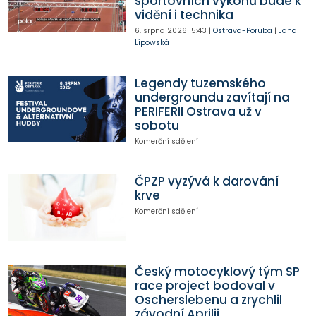
sportovních výkonů bude k
vidění i technika
6. srpna 2026
15:43
|
Ostrava-Poruba
|
Jana
Lipowská
Legendy tuzemského
undergroundu zavítají na
PERIFERII Ostrava už v
sobotu
Komerční sdělení
ČPZP vyzývá k darování
krve
Komerční sdělení
Český motocyklový tým SP
race project bodoval v
Oscherslebenu a zrychlil
závodní Aprilii