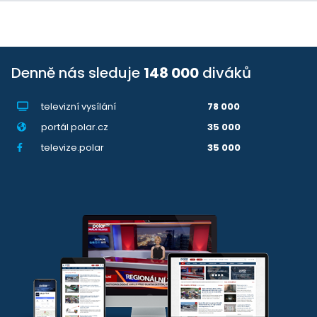
Denně nás sleduje
148 000
diváků
televizní vysílání
78 000
portál polar.cz
35 000
televize.polar
35 000