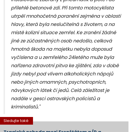
přilehlé betonové zdi. Při tomto motocyklista
utrpěl mnohočetná poranění zejména v oblasti
hlavy, která byla neslučitelná s životem, a na
místě kolizní situace zemřel. Ke zranění žádné
jiné ze zúčastněných osob nedošlo, celková
hmotná škoda na majetku nebyla doposud
vyčíslena a u zemřelého 24letého muže byla
nařízena zdravotní pitva ke zjištění, zda v době
jízdy nebyl pod vlivem alkoholických nápojů
nebo jiných omamných, psychotropních,
návykových látek či jedů. Celá záležitost je
nadále v gesci ostravských policistů a
kriminalistů."
Sledujte také