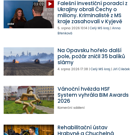
Falešní investiční poradci z
03:02
Ukrajiny obrali Čechy o
miliony. Kriminalisté z MS
kraje zasahovali v Kyjevě
5. srpna 2026
10:14
|
Celý MS kraj
|
Anna
Břenková
Na Opavsku hořelo další
pole, požár zničil 35 balíků
slámy
4. srpna 2026
17:38
|
Celý MS kraj
|
Jiří Cileček
Vánoční hvězda HSF
System vyhrála BIM Awards
2026
Komerční sdělení
Rehabilitační ústav
Hrabyně a Chuchelná