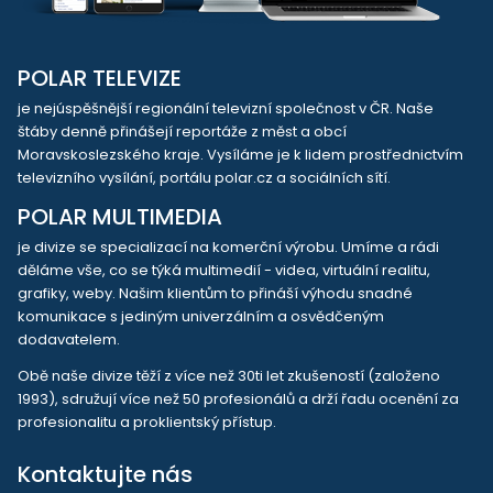
POLAR TELEVIZE
je nejúspěšnější regionální televizní společnost v ČR. Naše
štáby denně přinášejí reportáže z měst a obcí
Moravskoslezského kraje. Vysíláme je k lidem prostřednictvím
televizního vysílání, portálu polar.cz a sociálních sítí.
POLAR MULTIMEDIA
je divize se specializací na komerční výrobu. Umíme a rádi
děláme vše, co se týká multimedií - videa, virtuální realitu,
grafiky, weby. Našim klientům to přináší výhodu snadné
komunikace s jediným univerzálním a osvědčeným
dodavatelem.
Obě naše divize těží z více než 30ti let zkušeností (založeno
1993), sdružují více než 50 profesionálů a drží řadu ocenění za
profesionalitu a proklientský přístup.
Kontaktujte nás