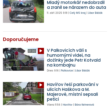
Mladý motorkář nedobrzdil
a zranil se nárazem do auta
11. září 2025
9:18
|
Celý MS kraj
|
Libor Běčák
Doporučujeme
V Palkovicích válí s
01:30
humornými videi, na
dožínky jede Petr Kotvald
na kombajnu
Dnes
9:16
|
Palkovice
|
Libor Běčák
Havířov řeší parkování v
02:38
ulicích Haškova a M.
Majerové, místní sepsali
petici
Včera
11:56
|
Havířov
|
Bára Kelnerová