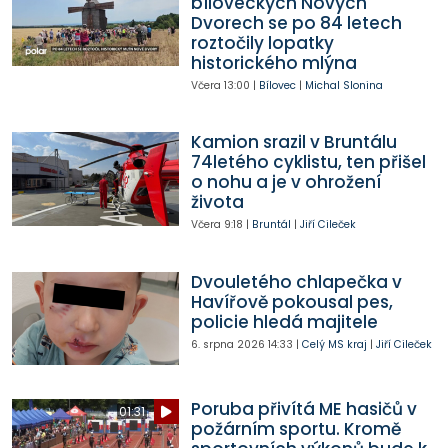
bíloveckých Nových
Dvorech se po 84 letech
roztočily lopatky
historického mlýna
Včera
13:00
|
Bílovec
|
Michal Slonina
Kamion srazil v Bruntálu
74letého cyklistu, ten přišel
o nohu a je v ohrožení
života
Včera
9:18
|
Bruntál
|
Jiří Cileček
Dvouletého chlapečka v
Havířově pokousal pes,
policie hledá majitele
6. srpna 2026
14:33
|
Celý MS kraj
|
Jiří Cileček
Poruba přivítá ME hasičů v
01:31
požárním sportu. Kromě