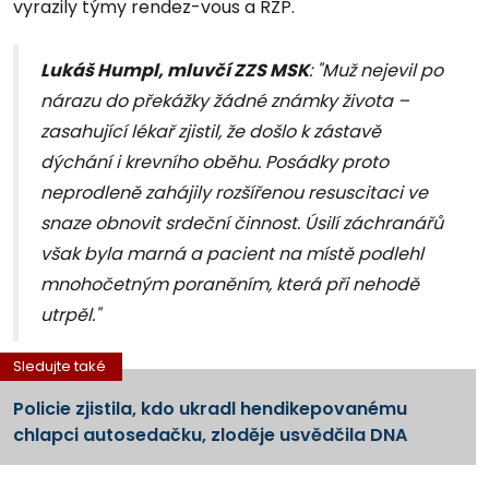
vyrazily týmy rendez-vous a RZP.
Lukáš Humpl, mluvčí ZZS MSK
: "Muž nejevil po
nárazu do překážky žádné známky života –
zasahující lékař zjistil, že došlo k zástavě
dýchání i krevního oběhu. Posádky proto
neprodleně zahájily rozšířenou resuscitaci ve
snaze obnovit srdeční činnost. Úsilí záchranářů
však byla marná a pacient na místě podlehl
mnohočetným poraněním, která při nehodě
utrpěl."
Sledujte také
Policie zjistila, kdo ukradl hendikepovanému
chlapci autosedačku, zloděje usvědčila DNA