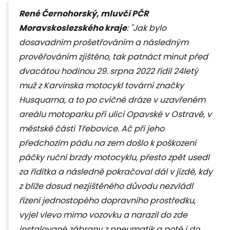
René Černohorský, mluvčí PČR
Moravskoslezského kraje
: "Jak bylo
dosavadním prošetřováním a následným
prověřováním zjištěno, tak patnáct minut před
dvacátou hodinou 29. srpna 2022 řídil 24letý
muž z Karvinska motocykl tovární značky
Husquarna, a to po cvičné dráze v uzavřeném
areálu motoparku při ulici Opavské v Ostravě, v
městské části Třebovice. Ač při jeho
předchozím pádu na zem došlo k poškození
páčky ruční brzdy motocyklu, přesto zpět usedl
za řídítka a následně pokračoval dál v jízdě, kdy
z blíže dosud nezjištěného důvodu nezvládl
řízení jednostopého dopravního prostředku,
vyjel vlevo mimo vozovku a narazil do zde
instalované zábrany z pneumatik a poté i do