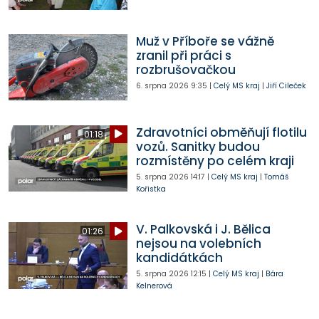
Muž v Příboře se vážně
zranil při práci s
rozbrušovačkou
6. srpna 2026
9:35
|
Celý MS kraj
|
Jiří Cileček
Zdravotníci obměňují flotilu
01:18
vozů. Sanitky budou
rozmístěny po celém kraji
5. srpna 2026
14:17
|
Celý MS kraj
|
Tomáš
Kořistka
V. Palkovská i J. Bělica
01:26
nejsou na volebních
kandidátkách
5. srpna 2026
12:15
|
Celý MS kraj
|
Bára
Kelnerová