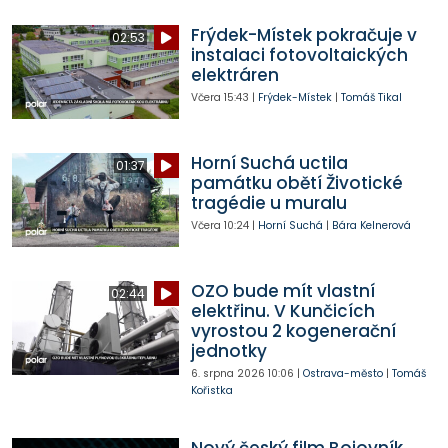
Frýdek-Místek pokračuje v
02:53
instalaci fotovoltaických
elektráren
Včera
15:43
|
Frýdek-Místek
|
Tomáš Tikal
Horní Suchá uctila
01:37
památku obětí Životické
tragédie u muralu
Včera
10:24
|
Horní Suchá
|
Bára Kelnerová
OZO bude mít vlastní
02:44
elektřinu. V Kunčicích
vyrostou 2 kogenerační
jednotky
6. srpna 2026
10:06
|
Ostrava-město
|
Tomáš
Kořistka
Nový český film Bojovník