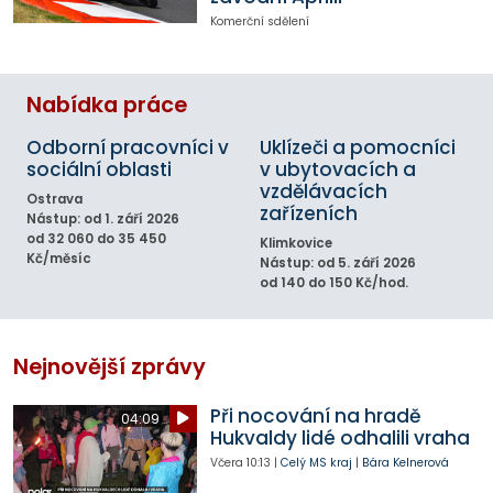
Komerční sdělení
Nabídka práce
Odborní pracovníci v
Uklízeči a pomocníci
sociální oblasti
v ubytovacích a
vzdělávacích
Ostrava
zařízeních
Nástup: od 1. září 2026
od 32 060 do 35 450
Klimkovice
Kč/měsíc
Nástup: od 5. září 2026
od 140 do 150 Kč/hod.
Nejnovější zprávy
Při nocování na hradě
04:09
Hukvaldy lidé odhalili vraha
Včera
10:13
|
Celý MS kraj
|
Bára Kelnerová