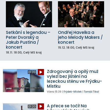
Setkání s legendou –
Ondřej Havelka a
Peter Dvorský a
jeho Melody Makers /
Jakub Pustina /
koncert
koncert
15.12.
18:00
, Celý MS kraj
18.11.
18:00
, Celý MS kraj
Zdrogovaný a opilý muž
01:20
vylezl bez jištění na
lezeckou stěnu ve Frýdku-
Místku
Včera
15:39
|
Frýdek-Místek
|
Tomáš Tikal
A přece se točí! Na
01:20