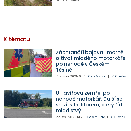
K tématu
Záchranáři bojovali marně
o život mladého motorkáře
po nehodě v Českém
Těšíně
14. srpna 2025
9:03
|
Celý MS kraj
|
Jiří Cileček
U Havířova zemřel po
nehodě motorkář. Další se
srazil s traktorem, který řídil
mladistvý
22. září 2025
14:23
|
Celý MS kraj
|
Jiří Cileček