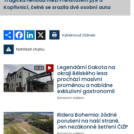
Tragická nehoda mezi Frenštátem p/R a
Kopřivnicí, čelně se srazila dvě osobní auta
Sdílet
Facebook
LinkedIn
X
Vytisknout článek
Nahlásit chybu
Legendární Dakota na
01:32
okraji Bělského lesa
prochází masivní
proměnou a nabídne
exkluzivní gastronomii
Komerční sdělení
Ridera Bohemia: žádné
porušení na naší straně.
Jen nezákonné šetření ČIŽP
Komerční sdělení