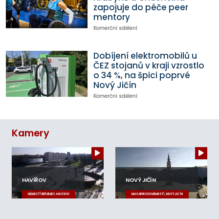
zapojuje do péče peer
mentory
Komerční sdělení
Dobíjení elektromobilů u
ČEZ stojanů v kraji vzrostlo
o 34 %, na špici poprvé
Nový Jičín
Komerční sdělení
Kamery
HAVÍŘOV
NOVÝ JIČÍN
NÁMĚSTÍ REPUBLIKY, HAVÍŘOV
MASARYKOVO NÁMĚSTÍ, NOVÝ JIČÍN