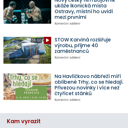
ukáže ikonická místa
Ostravy, místní ho uvidí
mezi prvními
Komerční sdělení
STOW Karviná rozšiřuje
05:00
výrobu, přijme 40
zaměstnanců
Komerční sdělení
Na Havlíčkovo nábřeží míří
oblíbené Trhy, co se hledají.
Přivezou novinky i více než
čtyřicet stánků
Komerční sdělení
Kam vyrazit