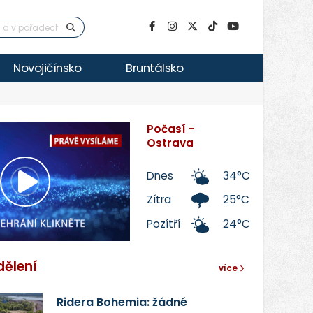
Novojičínsko
Bruntálsko
Počasí -
Ostrava
Dnes
34°C
Přehrát
Zítra
25°C
Pozítří
24°C
video
dělení
více
Ridera Bohemia: žádné