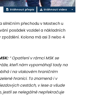
Stáhnout přepis
Stáhnout video
na silničním přechodu v Mostech u
vání posádek vozidel a nákladních
y zpoždění. Kolona má asi 3 nebo 4
 MSK:
“ Opatření v rámci MSK se
 stráže, kteří nám vypomáhají tady na
obíhá i na vlakovém hraničním
zelené hranici. To znamená i v
jezdových cestách, v lese a všude
, jestli se nelegálně nepřekračuje