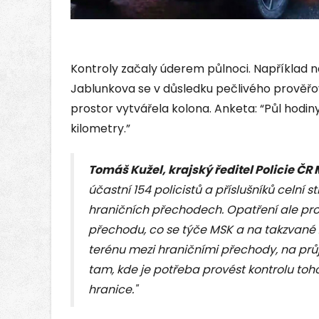
Kontroly začaly úderem půlnoci. Například 
Jablunkova se v důsledku pečlivého prověřo
prostor vytvářela kolona. Anketa: “Půl hodin
kilometry.”
Tomáš Kužel, krajský ředitel Policie ČR
účastní 154 policistů a příslušníků celní
hraničních přechodech. Opatření ale pr
přechodu, co se týče MSK a na takzvané 
terénu mezi hraničními přechody, na prů
tam, kde je potřeba provést kontrolu toho
hranice."