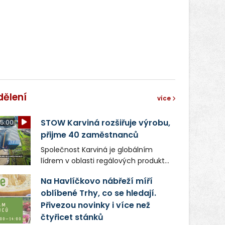
dělení
více
STOW Karviná rozšiřuje výrobu,
5:00
přijme 40 zaměstnanců
Společnost Karviná je globálním
lídrem v oblasti regálových produktů
a systémů, stabilním
Na Havlíčkovo nábřeží míří
zaměstnavatelem na Karvinsku a
oblíbené Trhy, co se hledají.
firmou s obrovským potenciálem.
Přivezou novinky i více než
čtyřicet stánků