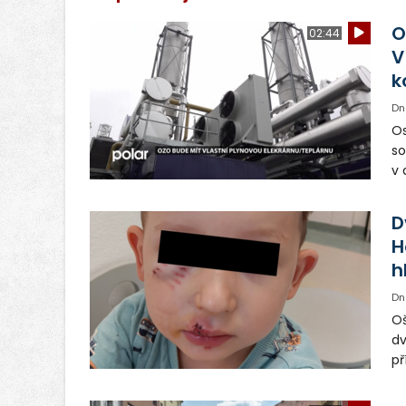
O
02:44
V
k
Dn
Os
so
v 
ná
Ve
D
H
h
Dn
Oš
dv
př
vo
od