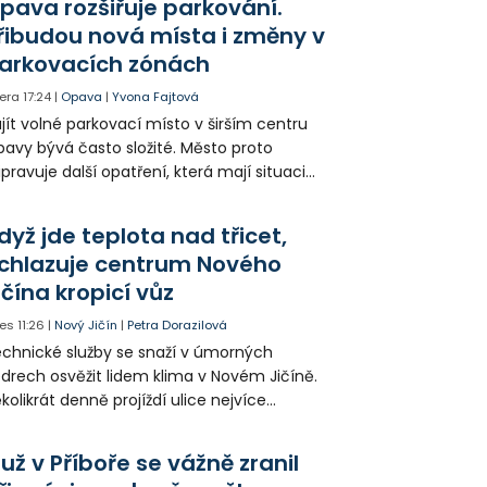
pava rozšiřuje parkování.
jitele psa hledá.
řibudou nová místa i změny v
arkovacích zónách
era
17:24
|
Opava
|
Yvona Fajtová
jít volné parkovací místo v širším centru
avy bývá často složité. Město proto
ipravuje další opatření, která mají situaci
epšit. Vznikají nová parkovací stání, mění se
ganizace dopravy a některé novinky čekají
dyž jde teplota nad třicet,
ké řidiče v parkovacích zónách.
chlazuje centrum Nového
ičína kropicí vůz
es
11:26
|
Nový Jičín
|
Petra Dorazilová
chnické služby se snaží v úmorných
drech osvěžit lidem klima v Novém Jičíně.
kolikrát denně projíždí ulice nejvíce
hřátého centra kropící vůz. Zvýšila se také
tenzita zálivky květinových záhonů.
už v Příboře se vážně zranil