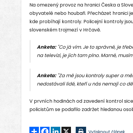
Na omezený provoz na hranici Česka a Sloven
obyvatelé nebo houbaři. Přecházet hranici 
kde probíhají kontroly. Policejní kontroly js
slovenském trojmezí v Hrčavě.
Anketa:
"Co já vím. Je to správné, je tř
na televizi, je jich tam plno. Marné, musím
Anketa:
"Za mě jsou kontroly super a měl
nedostávali lidé, kteří u nás nemají co děl
V prvních hodinách od zavedení kontrol sice 
policistům se podařilo zadržet hledanou oso
Sdílet
Facebook
LinkedIn
X
Vytisknout článek