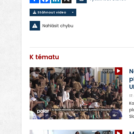
Stáhnout video
Nahlásit chybu
K tématu
N
01:20
p
U
17.
Ko
pl
Sl
zd
M
03:51