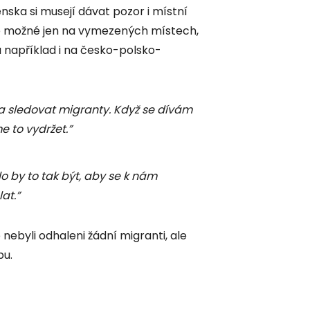
ska si musejí dávat pozor i místní
je možné jen na vymezených místech,
ou například i na česko-polsko-
eba sledovat migranty. Když se dívám
e to vydržet.”
o by to tak být, aby se k nám
at.”
nebyli odhaleni žádní migranti, ale
bu.