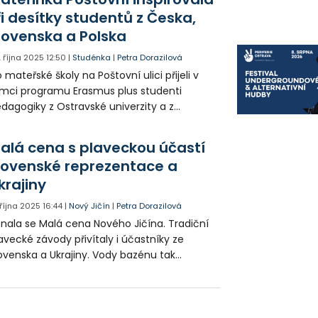
ři desítky studentů z Česka,
lovenska a Polska
. října 2025
12:50
|
Studénka
|
Petra Dorazilová
 mateřské školy na Poštovní ulici přijeli v
mci programu Erasmus plus studenti
dagogiky z Ostravské univerzity a z
sokých škol ze Slovenska a Polska.
teřinka jim umožnila sledovat například
alá cena s plaveckou účastí
andemovou výuku.
lovenské reprezentace a
krajiny
 října 2025
16:44
|
Nový Jičín
|
Petra Dorazilová
nala se Malá cena Nového Jičína. Tradiční
avecké závody přivítaly i účastníky ze
ovenska a Ukrajiny. Vody bazénu tak
olávalo na tři sta plavců.