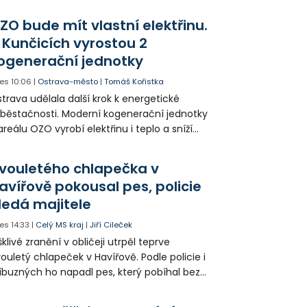
ZO bude mít vlastní elektřinu.
 Kunčicích vyrostou 2
ogenerační jednotky
es
10:06
|
Ostrava-město
|
Tomáš Kořistka
trava udělala další krok k energetické
běstačnosti. Moderní kogenerační jednotky
areálu OZO vyrobí elektřinu i teplo a sníží
klady i emise. Malou elektrárnu postaví
olia přímo v Kunčicích.
vouletého chlapečka v
avířově pokousal pes, policie
ledá majitele
es
14:33
|
Celý MS kraj
|
Jiří Cileček
klivé zranění v obličeji utrpěl teprve
ouletý chlapeček v Havířově. Podle policie i
íbuzných ho napadl pes, který pobíhal bez
dítka a náhubku. Majitel psa údajně z místa
ešel. Případem už se zabývá policie, která