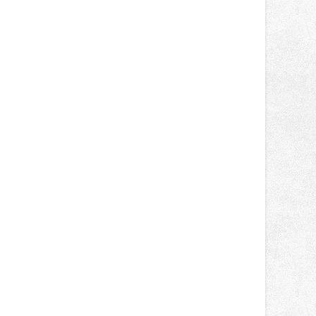
světa vrcholových zápasů, tentokrát
v MMA.