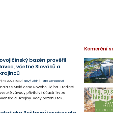
Komerční s
ovojičínský bazén prověřil
0
lavce, včetně Slováků a
krajinců
 října 2025
10:10
|
Nový Jičín
|
Petra Dorazilová
nala se Malá cena Nového Jičína. Tradiční
avecké závody přivítaly i účastníky ze
ovenska a Ukrajiny. Vody bazénu tak
olávalo na tři sta plavců.
ateřinka Poštovní inspirovala