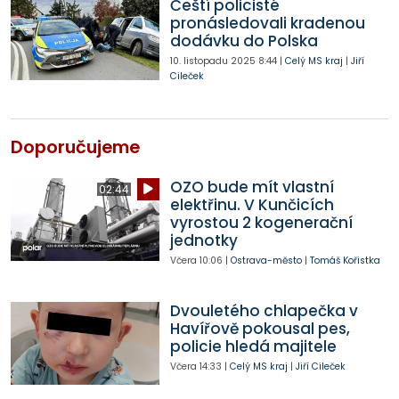
Čeští policisté
pronásledovali kradenou
dodávku do Polska
10. listopadu 2025
8:44
|
Celý MS kraj
|
Jiří
Cileček
Doporučujeme
OZO bude mít vlastní
02:44
elektřinu. V Kunčicích
vyrostou 2 kogenerační
jednotky
Včera
10:06
|
Ostrava-město
|
Tomáš Kořistka
Dvouletého chlapečka v
Havířově pokousal pes,
policie hledá majitele
Včera
14:33
|
Celý MS kraj
|
Jiří Cileček