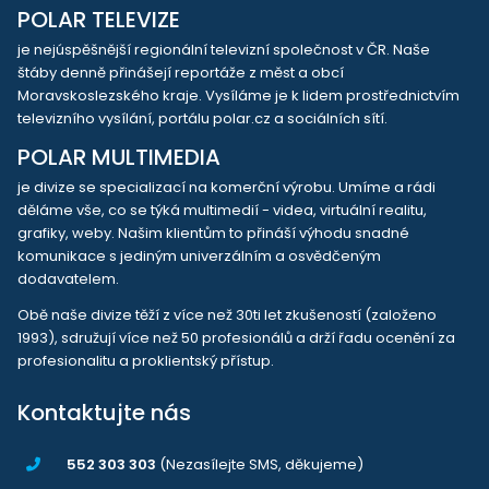
POLAR TELEVIZE
je nejúspěšnější regionální televizní společnost v ČR. Naše
štáby denně přinášejí reportáže z měst a obcí
Moravskoslezského kraje. Vysíláme je k lidem prostřednictvím
televizního vysílání, portálu polar.cz a sociálních sítí.
POLAR MULTIMEDIA
je divize se specializací na komerční výrobu. Umíme a rádi
děláme vše, co se týká multimedií - videa, virtuální realitu,
grafiky, weby. Našim klientům to přináší výhodu snadné
komunikace s jediným univerzálním a osvědčeným
dodavatelem.
Obě naše divize těží z více než 30ti let zkušeností (založeno
1993), sdružují více než 50 profesionálů a drží řadu ocenění za
profesionalitu a proklientský přístup.
Kontaktujte nás
552 303 303
(Nezasílejte SMS, děkujeme)