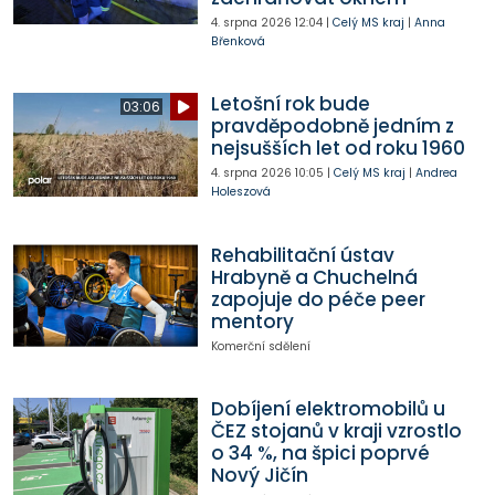
4. srpna 2026
12:04
|
Celý MS kraj
|
Anna
Břenková
Letošní rok bude
03:06
pravděpodobně jedním z
nejsušších let od roku 1960
4. srpna 2026
10:05
|
Celý MS kraj
|
Andrea
Holeszová
Rehabilitační ústav
Hrabyně a Chuchelná
zapojuje do péče peer
mentory
Komerční sdělení
Dobíjení elektromobilů u
ČEZ stojanů v kraji vzrostlo
o 34 %, na špici poprvé
Nový Jičín