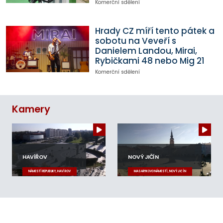
Komerční sdělení
Hrady CZ míří tento pátek a
sobotu na Veveří s
Danielem Landou, Mirai,
Rybičkami 48 nebo Mig 21
Komerční sdělení
Kamery
HAVÍŘOV
NOVÝ JIČÍN
NÁMĚSTÍ REPUBLIKY, HAVÍŘOV
MASARYKOVO NÁMĚSTÍ, NOVÝ JIČÍN