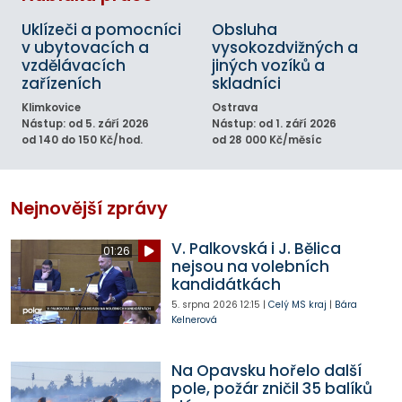
Uklízeči a pomocníci
Obsluha
v ubytovacích a
vysokozdvižných a
vzdělávacích
jiných vozíků a
zařízeních
skladníci
Klimkovice
Ostrava
Nástup: od 5. září 2026
Nástup: od 1. září 2026
od 140 do 150 Kč/hod.
od 28 000 Kč/měsíc
Nejnovější zprávy
V. Palkovská i J. Bělica
01:26
nejsou na volebních
kandidátkách
5. srpna 2026
12:15
|
Celý MS kraj
|
Bára
Kelnerová
Na Opavsku hořelo další
pole, požár zničil 35 balíků