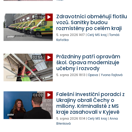
Zdravotníci obměňují flotilu
01:18
vozů. Sanitky budou
rozmístěny po celém kraji
5. srpna 2026
14:17
|
Celý MS kraj
|
Tomáš
Kořistka
Prázdniny patří opravám
02:56
škol. Opava modernizuje
učebny i rozvody
5. srpna 2026
18:13
|
Opava
|
Yvona Fajtová
Falešní investiční poradci z
03:02
Ukrajiny obrali Čechy o
miliony. Kriminalisté z MS
kraje zasahovali v Kyjevě
5. srpna 2026
10:14
|
Celý MS kraj
|
Anna
Břenková