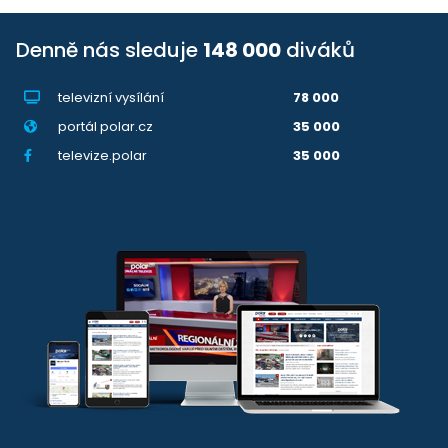
Denně nás sleduje
148 000
diváků
televizní vysílání
78 000
portál polar.cz
35 000
televize.polar
35 000