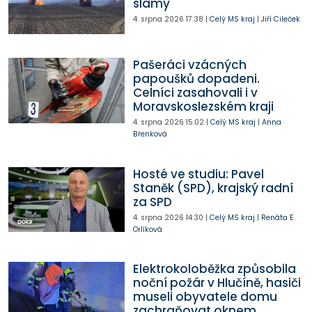
slámy
4. srpna 2026
17:38
|
Celý MS kraj
|
Jiří Cileček
Pašeráci vzácných
papoušků dopadeni.
Celníci zasahovali i v
Moravskoslezském kraji
4. srpna 2026
15:02
|
Celý MS kraj
|
Anna
Břenková
Hosté ve studiu: Pavel
Staněk (SPD), krajský radní
za SPD
4. srpna 2026
14:30
|
Celý MS kraj
|
Renáta E.
Orlíková
Elektrokoloběžka způsobila
noční požár v Hlučíně, hasiči
museli obyvatele domu
zachraňovat oknem