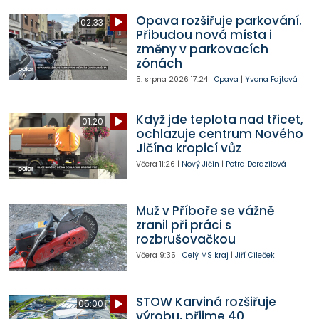
Opava rozšiřuje parkování.
02:33
Přibudou nová místa i
změny v parkovacích
zónách
5. srpna 2026
17:24
|
Opava
|
Yvona Fajtová
Když jde teplota nad třicet,
01:20
ochlazuje centrum Nového
Jičína kropicí vůz
Včera
11:26
|
Nový Jičín
|
Petra Dorazilová
Muž v Příboře se vážně
zranil při práci s
rozbrušovačkou
Včera
9:35
|
Celý MS kraj
|
Jiří Cileček
STOW Karviná rozšiřuje
05:00
výrobu, přijme 40