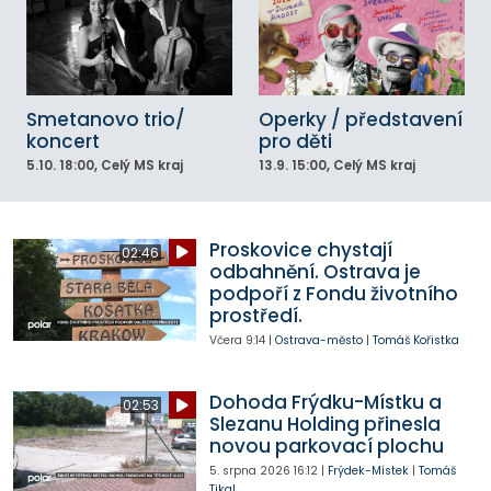
Smetanovo trio/
Operky / představení
koncert
pro děti
5.10.
18:00
, Celý MS kraj
13.9.
15:00
, Celý MS kraj
Proskovice chystají
02:46
odbahnění. Ostrava je
podpoří z Fondu životního
prostředí.
Včera
9:14
|
Ostrava-město
|
Tomáš Kořistka
Dohoda Frýdku-Místku a
02:53
Slezanu Holding přinesla
novou parkovací plochu
5. srpna 2026
16:12
|
Frýdek-Místek
|
Tomáš
Tikal