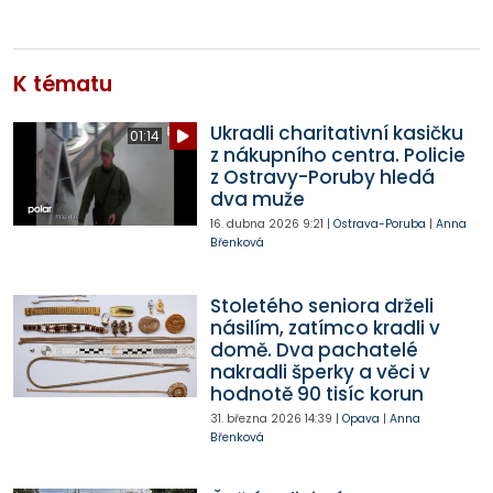
K tématu
Ukradli charitativní kasičku
01:14
z nákupního centra. Policie
z Ostravy-Poruby hledá
dva muže
16. dubna 2026
9:21
|
Ostrava-Poruba
|
Anna
Břenková
Stoletého seniora drželi
násilím, zatímco kradli v
domě. Dva pachatelé
nakradli šperky a věci v
hodnotě 90 tisíc korun
31. března 2026
14:39
|
Opava
|
Anna
Břenková