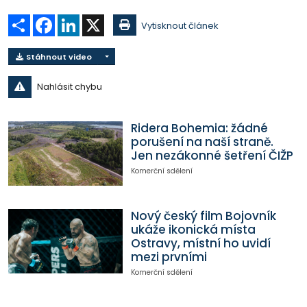
Sdílet
Facebook
LinkedIn
X
Vytisknout článek
Stáhnout video
Nahlásit chybu
Ridera Bohemia: žádné
porušení na naší straně.
Jen nezákonné šetření ČIŽP
Komerční sdělení
Nový český film Bojovník
ukáže ikonická místa
Ostravy, místní ho uvidí
mezi prvními
Komerční sdělení