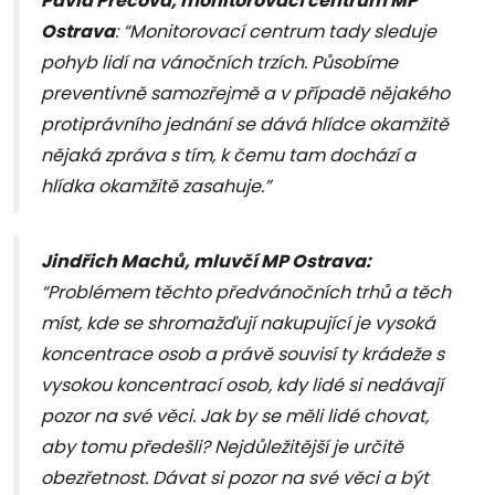
Pavla Prečová, monitorovací centrum MP
Ostrava
: “Monitorovací centrum tady sleduje
pohyb lidí na vánočních trzích. Působíme
preventivně samozřejmě a v případě nějakého
protiprávního jednání se dává hlídce okamžitě
nějaká zpráva s tím, k čemu tam dochází a
hlídka okamžitě zasahuje.”
Jindřich Machů, mluvčí MP Ostrava:
“Problémem těchto předvánočních trhů a těch
míst, kde se shromažďují nakupující je vysoká
koncentrace osob a právě souvisí ty krádeže s
vysokou koncentrací osob, kdy lidé si nedávají
pozor na své věci. Jak by se měli lidé chovat,
aby tomu předešli? Nejdůležitější je určitě
obezřetnost. Dávat si pozor na své věci a být