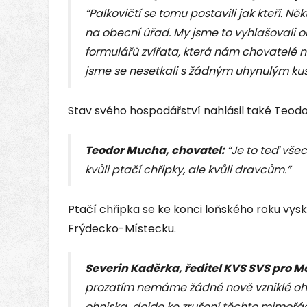
“
Palkovičtí se tomu postavili jak kteří. Ně
na obecní úřad.
My jsme to vyhlašovali 
formulářů zvířata, která nám chovatelé n
jsme se nesetkali s žádným uhynulým ku
Stav svého hospodářství nahlásil také Teodo
Teodor Mucha, chovatel:
“Je to teď vše
kvůli ptačí chřipky, ale kvůli dravcům.”
Ptačí chřipka se ke konci loňského roku vys
Frýdecko-Místecku.
Severin Kaděrka, ředitel KVS SVS pro M
prozatím nemáme žádné nově vzniklé ohn
ohniska dojde ke zrušení těchto mimořád