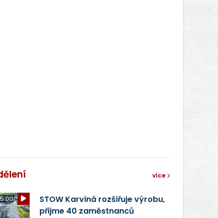
dělení
více
STOW Karviná rozšiřuje výrobu,
5:00
přijme 40 zaměstnanců