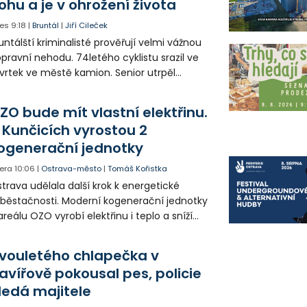
ohu a je v ohrožení života
es
9:18
|
Bruntál
|
Jiří Cileček
untálští kriminalisté prověřují velmi vážnou
pravní nehodu. 74letého cyklistu srazil ve
vrtek ve městě kamion. Senior utrpěl
vastující zranění nohy a v ohrožení života
l letecky přepraven do nemocnice. Policie
ZO bude mít vlastní elektřinu.
edá případné svědky.
 Kunčicích vyrostou 2
ogenerační jednotky
era
10:06
|
Ostrava-město
|
Tomáš Kořistka
trava udělala další krok k energetické
běstačnosti. Moderní kogenerační jednotky
areálu OZO vyrobí elektřinu i teplo a sníží
klady i emise. Malou elektrárnu postaví
olia přímo v Kunčicích.
vouletého chlapečka v
avířově pokousal pes, policie
ledá majitele