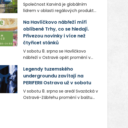
Společnost Karviná je globálním
lídrem v oblasti regálových produktů
a systémů, stabilním
Na Havlíčkovo nábřeží míří
zaměstnavatelem na Karvinsku a
oblíbené Trhy, co se hledají.
firmou s obrovským potenciálem.
Přivezou novinky i více než
čtyřicet stánků
V sobotu 8. srpna se Havlíčkovo
nábřeží v Ostravě opět promění v
místo plné vůní, chutí a poctivých
Legendy tuzemského
lokálních výrobků. Trhy, co se hledají
undergroundu zavítají na
tentokrát nabídnou více než čtyřicet
PERIFERII Ostrava už v sobotu
pečlivě vybraných stánků s kvalitní
gastronomií, farmářskými produkty,
V sobotu 8. srpna se areál Svazácká v
designem i řemeslnou tvorbou.
Ostravě-Zábřehu promění v baštu
Návštěvníci se mohou těšit nejen na
undergroundové a alternativní
oblíbené stálice, ale také na řadu
hudby. Uskuteční se zde totiž první
novinek, které v Ostravě běžně
ročník festivalu PERIFERIE Ostrava.
nepotkají.
Brány areálu se otevřou půlhodinu po