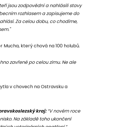
kteří jsou zodpovědní a nahlásili stavy
obecním rozhlasem a zapisujeme do
ahlásí. Za celou dobu, co chodíme,
sem."
r Mucha, který chová na 100 holubů.
chno zavřené po celou zimu. Ne ale
kytla v chovech na Ostravsku a
oravskoslezský kraj:
“V novém roce
isko. Na základě toho ukončení
ných veterinárních opatření.”