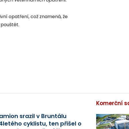
ivní opatření, což znamená, že
pouštět.
Komerční s
amion srazil v Bruntálu
0
4letého cyklistu, ten přišel o