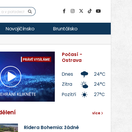
Novojičínsko
Bruntálsko
Počasí -
Ostrava
Dnes
24°C
Přehrát
Zítra
24°C
Pozítří
27°C
video
dělení
více
Ridera Bohemia: žádné