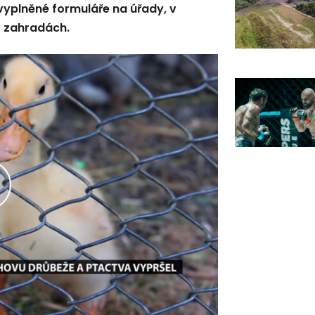
i vyplněné formuláře na úřady, v
v zahradách.
řehrát
ideo