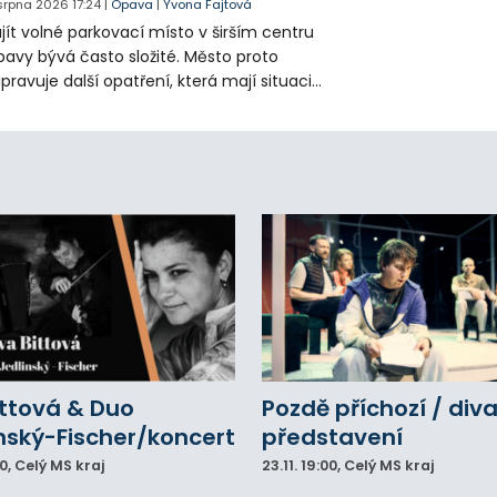
 srpna 2026
17:24
|
Opava
|
Yvona Fajtová
jít volné parkovací místo v širším centru
avy bývá často složité. Město proto
ipravuje další opatření, která mají situaci
epšit. Vznikají nová parkovací stání, mění se
ganizace dopravy a některé novinky čekají
ké řidiče v parkovacích zónách.
ittová & Duo
Pozdě příchozí / div
nský-Fischer/koncert
představení
00
, Celý MS kraj
23.11.
19:00
, Celý MS kraj