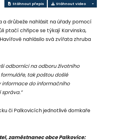
Stáhnout přepis
Stáhnout video
va a drůbeže nahlásit na úřady pomocí
i ptačí chřipce se týkají Karvinska,
Havířově nahlásilo svá zvířata zhruba
ši odborníci na odboru životního
 formuláře, tak poštou došlé
y informace do informačního
í správa.”
ku či Palkovicích jednotlivé domkaře
itel, zaměstnanec obce Palkovice: