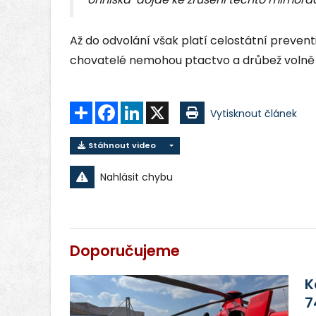
Až do odvolání však platí celostátní prevent
chovatelé nemohou ptactvo a drůbež volně 
Sdílet
Facebook
LinkedIn
X
Vytisknout článek
Stáhnout video
Nahlásit chybu
Doporučujeme
K
7