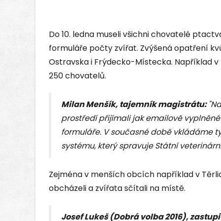
Do 10. ledna museli všichni chovatelé ptact
formuláře počty zvířat. Zvýšená opatření kvůl
Ostravska i Frýdecko-Místecka. Například v 
250 chovatelů.
Milan Menšík, tajemník magistrátu:
"Na
prostředí přijímali jak emailově vyplněné
formuláře. V současné době vkládáme t
systému, který spravuje Státní veterinárn
Zejména v menších obcích například v Těrlic
obcházeli a zvířata sčítali na místě.
Josef Lukeš (Dobrá volba 2016), zastup