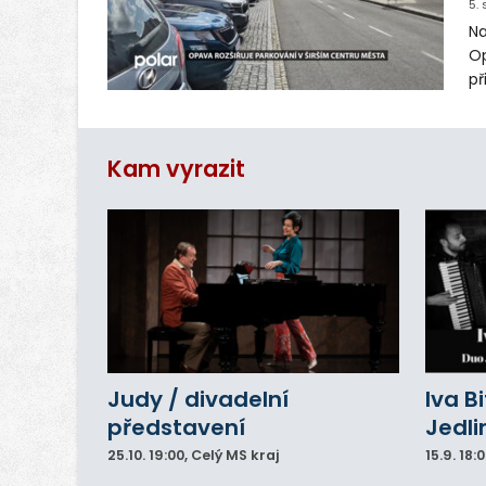
5.
Na
Op
př
zl
or
ta
Kam vyrazit
Judy / divadelní
Iva B
představení
Jedli
25.10.
19:00
, Celý MS kraj
15.9.
18: