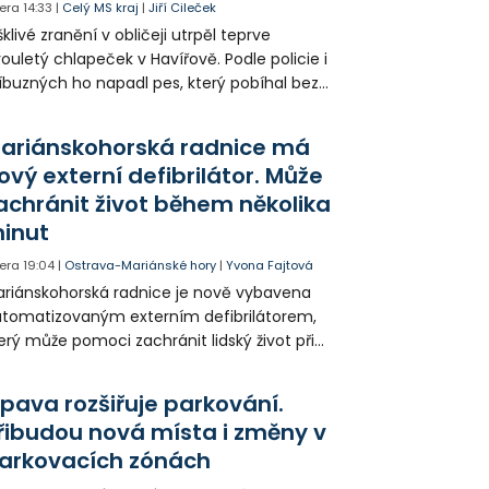
era
14:33
|
Celý MS kraj
|
Jiří Cileček
klivé zranění v obličeji utrpěl teprve
ouletý chlapeček v Havířově. Podle policie i
íbuzných ho napadl pes, který pobíhal bez
dítka a náhubku. Majitel psa údajně z místa
ešel. Případem už se zabývá policie, která
ariánskohorská radnice má
jitele psa hledá.
ový externí defibrilátor. Může
achránit život během několika
inut
era
19:04
|
Ostrava-Mariánské hory
|
Yvona Fajtová
riánskohorská radnice je nově vybavena
tomatizovaným externím defibrilátorem,
erý může pomoci zachránit lidský život při
hlé zástavě srdce. Přístroj je určený k
užití mimo zdravotnická zařízení a díky
pava rozšiřuje parkování.
asovým pokynům jej zvládne obsloužit i
řibudou nová místa i změny v
ověk bez zdravotnického vzdělání.
arkovacích zónách