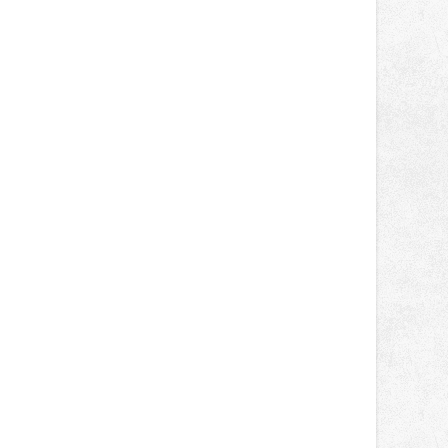
světa vrcholových zápasů, tentokrát
v MMA.