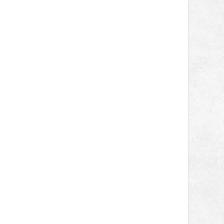
poledni, na příchozí čekají koncerty,
autorská čtení a rozhovory.
Vstupenky v ceně 450 Kč jsou v
prodeji.