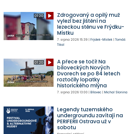
Zdrogovaný a opilý muž
01:20
vylezl bez jištění na
lezeckou stěnu ve Frýdku-
Místku
7. srpna 2026
15:39
|
Frýdek-Místek
|
Tomáš
Tikal
A přece se točí! Na
01:20
bíloveckých Nových
Dvorech se po 84 letech
roztočily lopatky
historického mlýna
7. srpna 2026
13:00
|
Bílovec
|
Michal Slonina
Legendy tuzemského
undergroundu zavítají na
PERIFERII Ostrava už v
sobotu