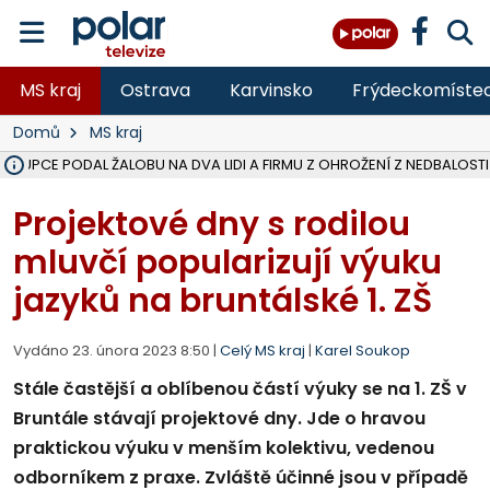
MS kraj
Ostrava
Karvinsko
Frýdeckomíste
Domů
MS kraj
ÁSTUPCE PODAL ŽALOBU NA DVA LIDI A FIRMU Z OHROŽENÍ Z NEDBALOSTI
NA SLEZSKÉ HARTĚ PŘIBYLO SINIC, VODA MÁ HORŠÍ KVALITU, HYGIENI
NA BÍLOVECKÝCH NOVÝCH DVORECH SE PO 84 LETECH ROZTOČILY L
KARVINSKÉ MOŘE ZÍSKÁ NOVÉ GASTRO ZÁZEMÍ S VYHLÍDKOVOU TER
REKONSTRUKCE MATEŘSKÉ ŠKOLY V CHLEBIČOVĚ MÍŘÍ DO FINÁLE, VÍ
CYKLISTU (74) SRAZIL V BRUNTÁLU KAMION, JE V OHROŽENÍ ŽIVOTA,
POLICIE HLEDÁ PŘÍPADNÉ SVĚDKY, KTEŘÍ POMŮŽOU OBJASNIT PRŮ
MS KRAJ DOKONČIL OPRAVU SILNICE MEZI VRBNEM A HEŘMANOVICEM
SMVAK NABÍZÍ V DOBĚ SUCHA VODU OBCÍM A FIRMÁM, CISTERNY JE
F-M POKRAČUJE V INSTALACI FOTOVOLTAICKÝCH ELEKTRÁREN, REP
SENIOR AKADEMIE V OPAVĚ ZAHÁJILA DALŠÍ BĚH, REPORTÁŽ NA POL
PLANETÁRIUM V OSTRAVĚ CHYSTÁ POZOROVÁNÍ ČÁSTEČNÉHO ZATMĚ
OPRAVA ULIC V HAVÍŘOVĚ UKONČÍ NELEGÁLNÍ PARKOVÁNÍ VE VNI
V HAVÍŘOVĚ SE TĚŽCE ZRANIL MOTORKÁŘ PO SRÁŽCE S AUTEM, INF
TRAGICKÁ SRÁŽKA VLAKU S KAMIONEM V DOLNÍ LUTYNI Z LEDNA 
Projektové dny s rodilou
mluvčí popularizují výuku
jazyků na bruntálské 1. ZŠ
Vydáno 23. února 2023 8:50 |
Celý MS kraj
|
Karel Soukop
Stále častější a oblíbenou částí výuky se na 1. ZŠ v
Bruntále stávají projektové dny. Jde o hravou
praktickou výuku v menším kolektivu, vedenou
odborníkem z praxe. Zvláště účinné jsou v případě