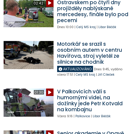
Ostravskem po čtyři dny
02:42
projížděly nablýskané
mercedesy, finále bylo pod
pecemi
Dnes
10:00
|
Celý MS kraj
|
Libor Běčák
Motorkář se srazil s
osobním autem v centru
Havířova, stroj vyletěl ze
silnice na chodník
AKTUALIZOVÁNO
Dnes
9:45
,
vydáno
včera
17:51
|
Celý MS kraj
|
Jiří Cileček
V Palkovicích válí s
01:30
humornými videi, na
dožínky jede Petr Kotvald
na kombajnu
Včera
9:16
|
Palkovice
|
Libor Běčák
Senior akademie v Opavě