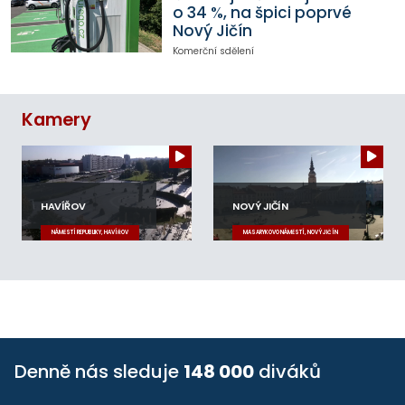
o 34 %, na špici poprvé
Nový Jičín
Komerční sdělení
Kamery
HAVÍŘOV
NOVÝ JIČÍN
NÁMĚSTÍ REPUBLIKY, HAVÍŘOV
MASARYKOVO NÁMĚSTÍ, NOVÝ JIČÍN
Denně nás sleduje
148 000
diváků