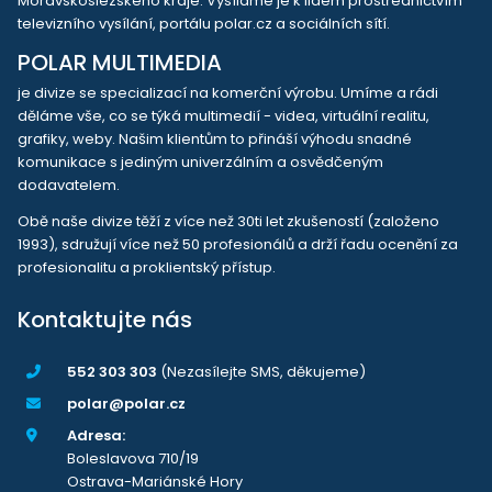
Moravskoslezského kraje. Vysíláme je k lidem prostřednictvím
televizního vysílání, portálu polar.cz a sociálních sítí.
POLAR MULTIMEDIA
je divize se specializací na komerční výrobu. Umíme a rádi
děláme vše, co se týká multimedií - videa, virtuální realitu,
grafiky, weby. Našim klientům to přináší výhodu snadné
komunikace s jediným univerzálním a osvědčeným
dodavatelem.
Obě naše divize těží z více než 30ti let zkušeností (založeno
1993), sdružují více než 50 profesionálů a drží řadu ocenění za
profesionalitu a proklientský přístup.
Kontaktujte nás
552 303 303
(Nezasílejte SMS, děkujeme)
polar@polar.cz
Adresa:
Boleslavova 710/19
Ostrava-Mariánské Hory