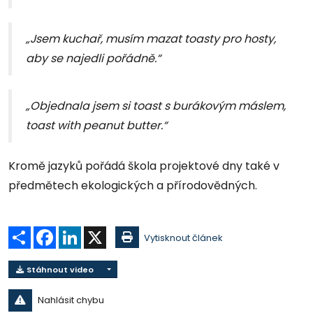
„Jsem kuchař, musím mazat toasty pro hosty,
aby se najedli pořádně.“
„Objednala jsem si toast s burákovým máslem,
toast with peanut butter.“
Kromě jazyků pořádá škola projektové dny také v
předmětech ekologických a přírodovědných.
Sdílet
Facebook
LinkedIn
X
Vytisknout článek
Stáhnout video
Nahlásit chybu