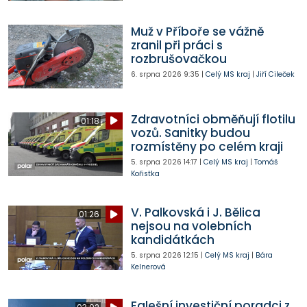
Muž v Příboře se vážně
zranil při práci s
rozbrušovačkou
6. srpna 2026
9:35
|
Celý MS kraj
|
Jiří Cileček
Zdravotníci obměňují flotilu
01:18
vozů. Sanitky budou
rozmístěny po celém kraji
5. srpna 2026
14:17
|
Celý MS kraj
|
Tomáš
Kořistka
V. Palkovská i J. Bělica
01:26
nejsou na volebních
kandidátkách
5. srpna 2026
12:15
|
Celý MS kraj
|
Bára
Kelnerová
Falešní investiční poradci z