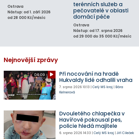
terénních služeb a
Ostrava
pečovatelé v oblasti
Nástup: od 1. září 2026
domácí péče
od 28 000 Kč/měsíc
Ostrava
Nástup: od 17. srpna 2026
od 29 000 do 35 000 Kč/měsíc
Nejnovější zprávy
Při nocování na hradě
04:09
Hukvaldy lidé odhalili vraha
7. srpna 2026
10:13
|
Celý MS kraj
|
Bára
Kelnerová
Dvouletého chlapečka v
Havířově pokousal pes,
policie hledá majitele
6. srpna 2026
14:33
|
Celý MS kraj
|
Jiří Cileček