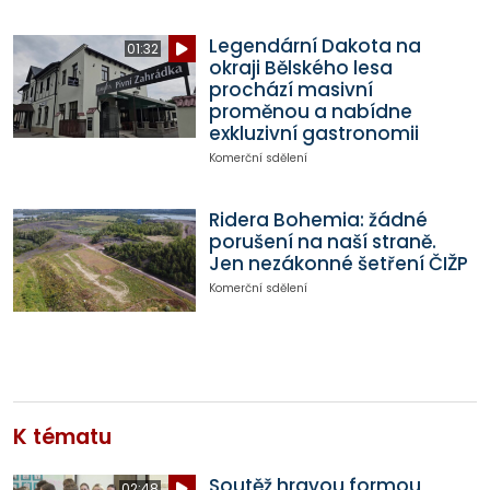
Legendární Dakota na
01:32
okraji Bělského lesa
prochází masivní
proměnou a nabídne
exkluzivní gastronomii
Komerční sdělení
Ridera Bohemia: žádné
porušení na naší straně.
Jen nezákonné šetření ČIŽP
Komerční sdělení
K tématu
Soutěž hravou formou
02:48