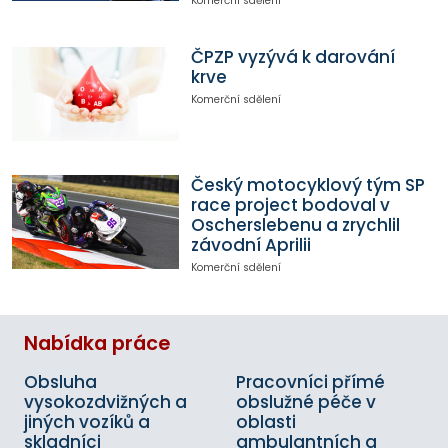
Komerční sdělení
ČPZP vyzývá k darování
krve
Komerční sdělení
Český motocyklový tým SP
race project bodoval v
Oscherslebenu a zrychlil
závodní Aprilii
Komerční sdělení
Nabídka práce
Obsluha
Pracovníci přímé
vysokozdvižných a
obslužné péče v
jiných vozíků a
oblasti
skladníci
ambulantních a