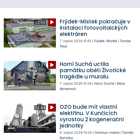
Frýdek-Místek pokračuje v
02:53
instalaci fotovoltaických
elektráren
7. srpna 2026
15:43
|
Frýdek-Místek
|
Tomáš
Tikal
Horní Suchá uctila
01:37
památku obětí Životické
tragédie u muralu
7. srpna 2026
10:24
|
Horní Suchá
|
Bára
Kelnerová
OZO bude mít vlastní
02:44
elektřinu. V Kunčicích
vyrostou 2 kogenerační
jednotky
6. srpna 2026
10:06
|
Ostrava-město
|
Tomáš
Kořistka