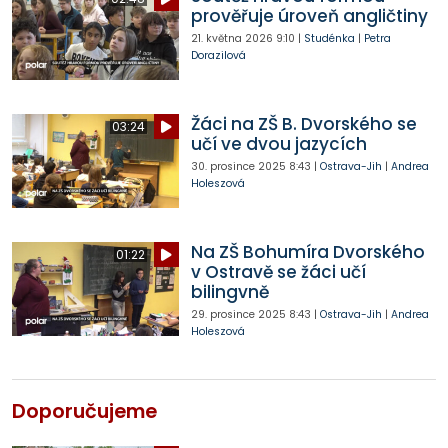
prověřuje úroveň angličtiny
21. května 2026
9:10
|
Studénka
|
Petra
Dorazilová
Žáci na ZŠ B. Dvorského se
03:24
učí ve dvou jazycích
30. prosince 2025
8:43
|
Ostrava-Jih
|
Andrea
Holeszová
Na ZŠ Bohumíra Dvorského
01:22
v Ostravě se žáci učí
bilingvně
29. prosince 2025
8:43
|
Ostrava-Jih
|
Andrea
Holeszová
Doporučujeme