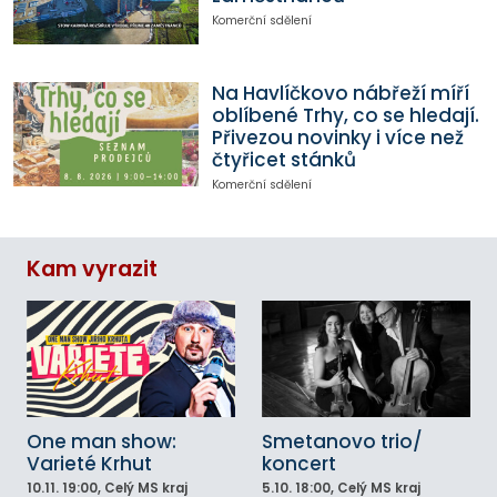
Komerční sdělení
Na Havlíčkovo nábřeží míří
oblíbené Trhy, co se hledají.
Přivezou novinky i více než
čtyřicet stánků
Komerční sdělení
Kam vyrazit
One man show:
Smetanovo trio/
Varieté Krhut
koncert
10.11.
19:00
, Celý MS kraj
5.10.
18:00
, Celý MS kraj