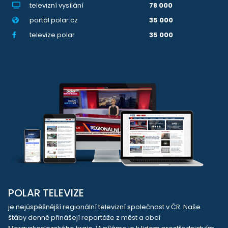
televizní vysílání
78 000
portál polar.cz
35 000
televize.polar
35 000
POLAR TELEVIZE
je nejúspěšnější regionální televizní společnost v ČR. Naše
štáby denně přinášejí reportáže z měst a obcí