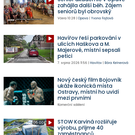
02:50
zahájila další běh. Zájem
seniorů byl obrovský
Včera
10:28
|
Opava
|
Yvona Fajtová
Havířov řeší parkování v
02:38
ulicích Haškova a M.
Majerové, místní sepsali
petici
7. srpna 2026
11:56
|
Havířov
|
Bára Kelnerová
Nový český film Bojovník
ukáže ikonická místa
Ostravy, místní ho uvidí
mezi prvními
Komerční sdělení
STOW Karviná rozšiřuje
05:00
výrobu, přijme 40
zaměstnanců