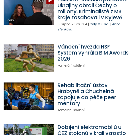
03:02
Ukrajiny obrali Čechy o
miliony. Kriminalisté z MS
kraje zasahovali v Kyjevě
5. srpna 2026
10:14
|
Celý MS kraj
|
Anna
Břenková
Vánoční hvězda HSF
System vyhrála BIM Awards
2026
Komerční sdělení
Rehabilitační ústav
Hrabyně a Chuchelná
zapojuje do péče peer
mentory
Komerční sdělení
Dobíjení elektromobilů u
ČEZ stojanů v kraji vzrostlo