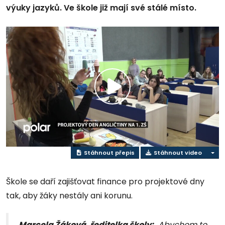
výuky jazyků. Ve škole již mají své stálé místo.
Přehrát
video
Stáhnout přepis
Stáhnout video
Škole se daří zajišťovat finance pro projektové dny
tak, aby žáky nestály ani korunu.
Marcela Žáková, ředitelka školy:
„Abychom to