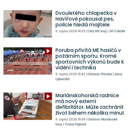
Dvouletého chlapečka v
Havířově pokousal pes,
policie hledá majitele
6. srpna 2026
14:33
|
Celý MS kraj
|
Jiří Cileček
Poruba přivítá ME hasičů v
01:31
požárním sportu. Kromě
sportovních výkonů bude k
vidění i technika
6. srpna 2026
15:43
|
Ostrava-Poruba
|
Jana
Lipowská
Mariánskohorská radnice
01:56
má nový externí
defibrilátor. Může zachránit
život během několika minut
6. srpna 2026
19:04
|
Ostrava-Mariánské
hory
|
Yvona Fajtová