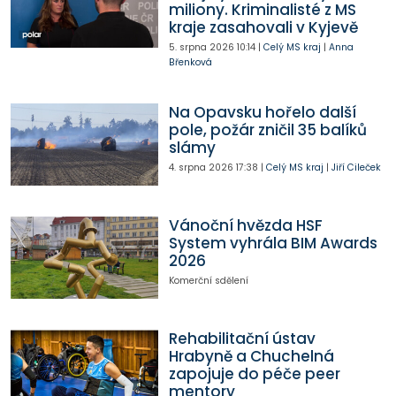
miliony. Kriminalisté z MS
kraje zasahovali v Kyjevě
5. srpna 2026
10:14
|
Celý MS kraj
|
Anna
Břenková
Na Opavsku hořelo další
pole, požár zničil 35 balíků
slámy
4. srpna 2026
17:38
|
Celý MS kraj
|
Jiří Cileček
Vánoční hvězda HSF
System vyhrála BIM Awards
2026
Komerční sdělení
Rehabilitační ústav
Hrabyně a Chuchelná
zapojuje do péče peer
mentory