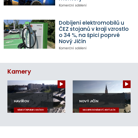
Komerční sdělení
Dobíjení elektromobilů u
ČEZ stojanů v kraji vzrostlo
o 34 %, na špici poprvé
Nový Jičín
Komerční sdělení
Kamery
HAVÍŘOV
NOVÝ JIČÍN
NÁMĚSTÍ REPUBLIKY, HAVÍŘOV
MASARYKOVO NÁMĚSTÍ, NOVÝ JIČÍN