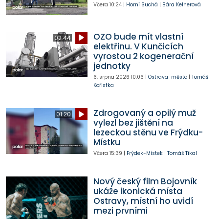
Včera
10:24
|
Horní Suchá
|
Bára Kelnerová
OZO bude mít vlastní
02:44
elektřinu. V Kunčicích
vyrostou 2 kogenerační
jednotky
6. srpna 2026
10:06
|
Ostrava-město
|
Tomáš
Kořistka
Zdrogovaný a opilý muž
01:20
vylezl bez jištění na
lezeckou stěnu ve Frýdku-
Místku
Včera
15:39
|
Frýdek-Místek
|
Tomáš Tikal
Nový český film Bojovník
ukáže ikonická místa
Ostravy, místní ho uvidí
mezi prvními