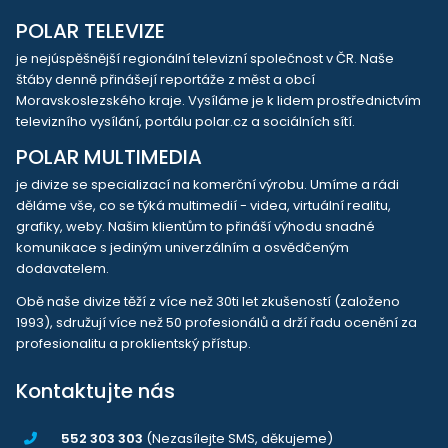
POLAR TELEVIZE
je nejúspěšnější regionální televizní společnost v ČR. Naše
štáby denně přinášejí reportáže z měst a obcí
Moravskoslezského kraje. Vysíláme je k lidem prostřednictvím
televizního vysílání, portálu polar.cz a sociálních sítí.
POLAR MULTIMEDIA
je divize se specializací na komerční výrobu. Umíme a rádi
děláme vše, co se týká multimedií - videa, virtuální realitu,
grafiky, weby. Našim klientům to přináší výhodu snadné
komunikace s jediným univerzálním a osvědčeným
dodavatelem.
Obě naše divize těží z více než 30ti let zkušeností (založeno
1993), sdružují více než 50 profesionálů a drží řadu ocenění za
profesionalitu a proklientský přístup.
Kontaktujte nás
552 303 303
(Nezasílejte SMS, děkujeme)