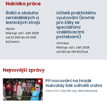
Nabídka práce
Řidiči a obsluha
Učitelé praktického
zemědělských a
vyučování (kromě
lesnických strojů
pro žáky se
speciálními
Hlučín
vzdělávacími
Nástup: od 1. září 2026
potřebami)
od 32 000 do 40 000
Kč/měsíc
Ostrava
Nástup: od 1. září 2026
od 160 do 190 Kč/hod.
Nejnovější zprávy
Při nocování na hradě
04:09
Hukvaldy lidé odhalili vraha
Včera
10:13
|
Celý MS kraj
|
Bára Kelnerová