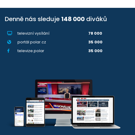
Denně nás sleduje
148 000
diváků
televizní vysílání
78 000
portál polar.cz
35 000
televize.polar
35 000