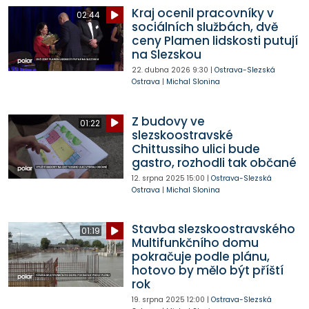
Kraj ocenil pracovníky v
02:44
sociálních službách, dvě
ceny Plamen lidskosti putují
na Slezskou
22. dubna 2026
9:30
|
Ostrava-Slezská
Ostrava
|
Michal Slonina
Z budovy ve
01:22
slezskoostravské
Chittussiho ulici bude
gastro, rozhodli tak občané
12. srpna 2025
15:00
|
Ostrava-Slezská
Ostrava
|
Michal Slonina
Stavba slezskoostravského
01:19
Multifunkčního domu
pokračuje podle plánu,
hotovo by mělo být příští
rok
19. srpna 2025
12:00
|
Ostrava-Slezská