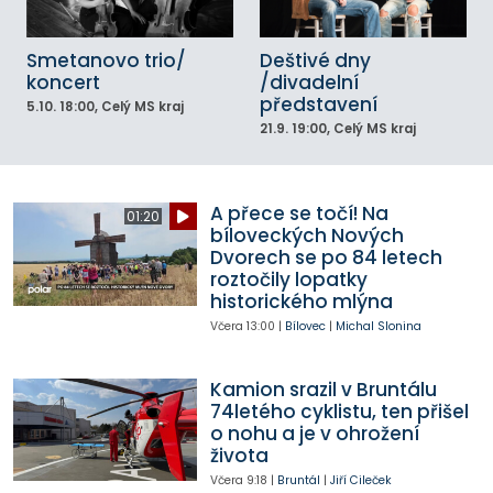
Smetanovo trio/
Deštivé dny
koncert
/divadelní
představení
5.10.
18:00
, Celý MS kraj
21.9.
19:00
, Celý MS kraj
A přece se točí! Na
01:20
bíloveckých Nových
Dvorech se po 84 letech
roztočily lopatky
historického mlýna
Včera
13:00
|
Bílovec
|
Michal Slonina
Kamion srazil v Bruntálu
74letého cyklistu, ten přišel
o nohu a je v ohrožení
života
Včera
9:18
|
Bruntál
|
Jiří Cileček