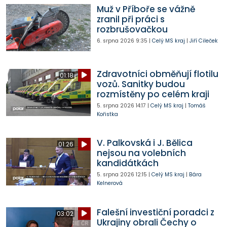
Muž v Příboře se vážně
zranil při práci s
rozbrušovačkou
6. srpna 2026
9:35
|
Celý MS kraj
|
Jiří Cileček
Zdravotníci obměňují flotilu
01:18
vozů. Sanitky budou
rozmístěny po celém kraji
5. srpna 2026
14:17
|
Celý MS kraj
|
Tomáš
Kořistka
V. Palkovská i J. Bělica
01:26
nejsou na volebních
kandidátkách
5. srpna 2026
12:15
|
Celý MS kraj
|
Bára
Kelnerová
Falešní investiční poradci z
03:02
Ukrajiny obrali Čechy o