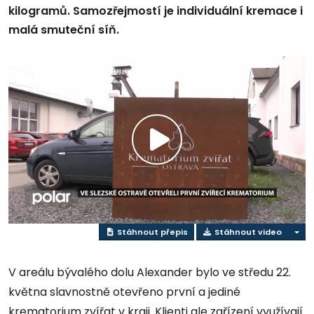
kilogramů. Samozřejmostí je individuální kremace i
malá smuteční síň.
Přehrát
video
Stáhnout přepis
Stáhnout video
V areálu bývalého dolu Alexander bylo ve středu 22.
května slavnostně otevřeno první a jediné
krematorium zvířat v kraji. Klienti ale zařízení využívají