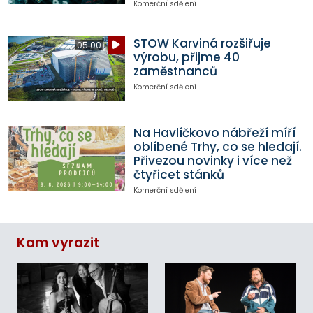
Komerční sdělení
STOW Karviná rozšiřuje
05:00
výrobu, přijme 40
zaměstnanců
Komerční sdělení
Na Havlíčkovo nábřeží míří
oblíbené Trhy, co se hledají.
Přivezou novinky i více než
čtyřicet stánků
Komerční sdělení
Kam vyrazit