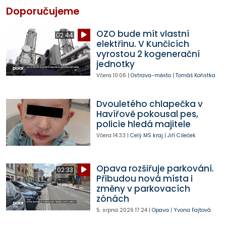
Doporučujeme
OZO bude mít vlastní
02:44
elektřinu. V Kunčicích
vyrostou 2 kogenerační
jednotky
Včera
10:06
|
Ostrava-město
|
Tomáš Kořistka
Dvouletého chlapečka v
Havířově pokousal pes,
policie hledá majitele
Včera
14:33
|
Celý MS kraj
|
Jiří Cileček
Opava rozšiřuje parkování.
02:33
Přibudou nová místa i
změny v parkovacích
zónách
5. srpna 2026
17:24
|
Opava
|
Yvona Fajtová