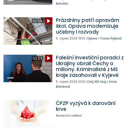
Kořistka
Prázdniny patří opravám
02:56
škol. Opava modernizuje
učebny i rozvody
5. srpna 2026
18:13
|
Opava
|
Yvona Fajtová
Falešní investiční poradci z
03:02
Ukrajiny obrali Čechy o
miliony. Kriminalisté z MS
kraje zasahovali v Kyjevě
5. srpna 2026
10:14
|
Celý MS kraj
|
Anna
Břenková
ČPZP vyzývá k darování
krve
Komerční sdělení