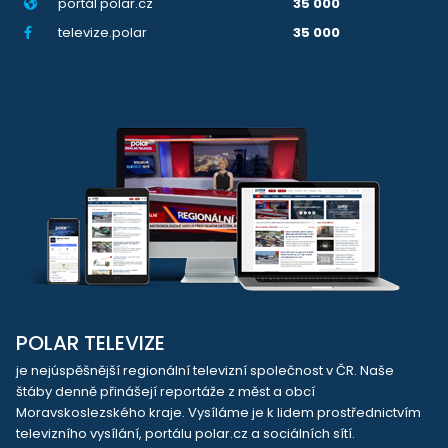
portál polar.cz
35 000
televize.polar
35 000
POLAR TELEVIZE
je nejúspěšnější regionální televizní společnost v ČR. Naše
štáby denně přinášejí reportáže z měst a obcí
Moravskoslezského kraje. Vysíláme je k lidem prostřednictvím
televizního vysílání, portálu polar.cz a sociálních sítí.