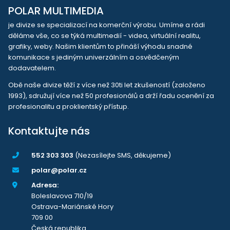
POLAR MULTIMEDIA
je divize se specializací na komerční výrobu. Umíme a rádi
děláme vše, co se týká multimedií - videa, virtuální realitu,
grafiky, weby. Našim klientům to přináší výhodu snadné
komunikace s jediným univerzálním a osvědčeným
dodavatelem.
Obě naše divize těží z více než 30ti let zkušeností (založeno
1993), sdružují více než 50 profesionálů a drží řadu ocenění za
profesionalitu a proklientský přístup.
Kontaktujte nás
552 303 303
(Nezasílejte SMS, děkujeme)
polar@polar.cz
Adresa:
Boleslavova 710/19
Ostrava-Mariánské Hory
709 00
Česká republika