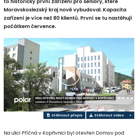
to historicky první zařízení pro seniory, které
Moravskoslezský kraj nově vybudoval. Kapacita
zařízení je více než 80 klientů. První se tu nastěhují
počátkem července.
Přehrát
video
Stáhnout přepis
Stáhnout video
Na ulici Příčná v Kopřivnici byl otevřen Domov pod