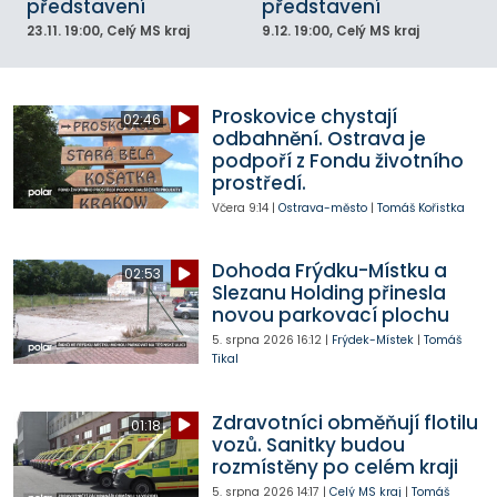
představení
představení
23.11.
19:00
, Celý MS kraj
9.12.
19:00
, Celý MS kraj
Proskovice chystají
02:46
odbahnění. Ostrava je
podpoří z Fondu životního
prostředí.
Včera
9:14
|
Ostrava-město
|
Tomáš Kořistka
Dohoda Frýdku-Místku a
02:53
Slezanu Holding přinesla
novou parkovací plochu
5. srpna 2026
16:12
|
Frýdek-Místek
|
Tomáš
Tikal
Zdravotníci obměňují flotilu
01:18
vozů. Sanitky budou
rozmístěny po celém kraji
5. srpna 2026
14:17
|
Celý MS kraj
|
Tomáš