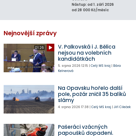
Nástup: od 1. září 2026
od 28 000 Kč/měsíc
Nejnovější zprávy
V. Palkovská i J. Bělica
01:26
nejsou na volebních
kandidátkách
5. srpna 2026
12:15
|
Celý MS kraj
|
Bára
Kelnerová
Na Opavsku hořelo další
pole, požár zničil 35 balíků
slámy
4. srpna 2026
17:38
|
Celý MS kraj
|
Jiří Cileček
Pašeráci vzácných
papoušků dopadeni.