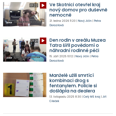
Ve Skotnici otevřel kraj
01:22
nový domov pro duševně
nemocné
21. ledna 2026
11:20
|
Nový Jičín
|
Petra
Dorazilová
Den rodin v areálu Muzea
01:21
Tatra šířil povědomí o
náhradní rodinné péči
15. září 2025
10:12
|
Nový Jičín
|
Petra
Dorazilová
Manželé užili smrtící
kombinaci drog s
fentanylem. Policie si
došlápla na dealera
13. listopadu 2025
8:30
|
Celý MS kraj
|
Jiří
Cileček