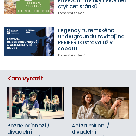
Přivezou novinky i více než
čtyřicet stánků
Komerční sdělení
Legendy tuzemského
undergroundu zavítají na
PERIFERII Ostrava už v
sobotu
Komerční sdělení
Kam vyrazit
Pozdě příchozí /
Ani za milion! /
divadelní
divadelní