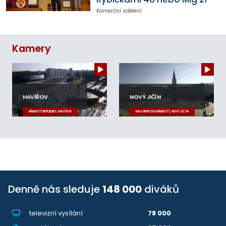
Komerční sdělení
Kamery
HAVÍŘOV
NOVÝ JIČÍN
NÁMĚSTÍ REPUBLIKY, HAVÍŘOV
MASARYKOVO NÁMĚSTÍ, NOVÝ JIČÍN
Denně nás sleduje
148 000
diváků
televizní vysílání
78 000