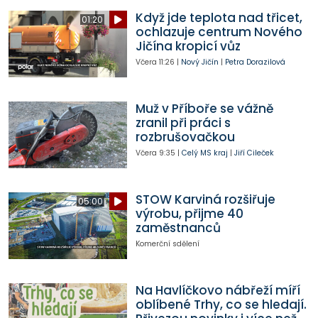
Když jde teplota nad třicet,
01:20
ochlazuje centrum Nového
Jičína kropicí vůz
Včera
11:26
|
Nový Jičín
|
Petra Dorazilová
Muž v Příboře se vážně
zranil při práci s
rozbrušovačkou
Včera
9:35
|
Celý MS kraj
|
Jiří Cileček
STOW Karviná rozšiřuje
05:00
výrobu, přijme 40
zaměstnanců
Komerční sdělení
Na Havlíčkovo nábřeží míří
oblíbené Trhy, co se hledají.