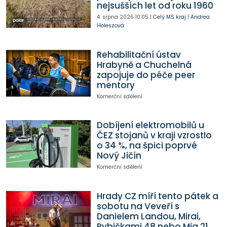
nejsušších let od roku 1960
4. srpna 2026
10:05
|
Celý MS kraj
|
Andrea
Holeszová
Rehabilitační ústav
Hrabyně a Chuchelná
zapojuje do péče peer
mentory
Komerční sdělení
Dobíjení elektromobilů u
ČEZ stojanů v kraji vzrostlo
o 34 %, na špici poprvé
Nový Jičín
Komerční sdělení
Hrady CZ míří tento pátek a
sobotu na Veveří s
Danielem Landou, Mirai,
Rybičkami 48 nebo Mig 21