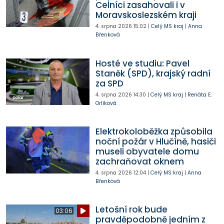
Celníci zasahovali i v
Moravskoslezském kraji
4. srpna 2026
15:02
|
Celý MS kraj
|
Anna
Břenková
Hosté ve studiu: Pavel
Staněk (SPD), krajský radní
za SPD
4. srpna 2026
14:30
|
Celý MS kraj
|
Renáta E.
Orlíková
Elektrokoloběžka způsobila
noční požár v Hlučíně, hasiči
museli obyvatele domu
zachraňovat oknem
4. srpna 2026
12:04
|
Celý MS kraj
|
Anna
Břenková
Letošní rok bude
03:06
pravděpodobně jedním z