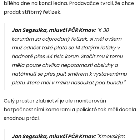
bílého dne na konci ledna. Prodavačce tvrdil, že chce
prodat stříbrný řetízek.
Jan Segsulka, mluvčí PČR Krnov:
"K 30
korunám za odprodaný řetízek, si měl ovšem
muž odnést také plato se 14 zlatými řetízky v
hodnotě přes 44 tisíc korun. Stačit mu k tomu
měla pouze chvilka nepozornosti obsluhy a
natáhnutí se přes pult směrem k vystavenému
platu, které měl v mžiku nasoukat pod bundu."
Celý prostor zlatnictví je ale monitorován
bezpečnostními kamerami a policisté tak měli docela
snadnou práci.
Jan Segsulka, mluvčí PČR Krnov:
"Krnovským