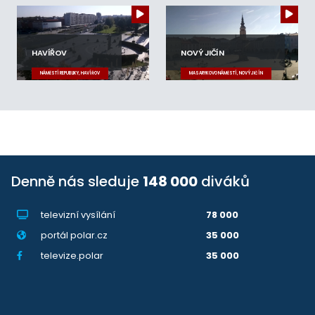
HAVÍŘOV
NOVÝ JIČÍN
NÁMĚSTÍ REPUBLIKY, HAVÍŘOV
MASARYKOVO NÁMĚSTÍ, NOVÝ JIČÍN
Denně nás sleduje
148 000
diváků
televizní vysílání
78 000
portál polar.cz
35 000
televize.polar
35 000