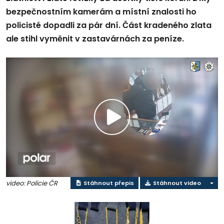
bezpečnostním kamerám a místní znalosti ho
policisté dopadli za pár dní. Část kradeného zlata
ale stihl vyměnit v zastavárnách za peníze.
Přehrát
video
video: Policie ČR
Stáhnout přepis
Stáhnout video