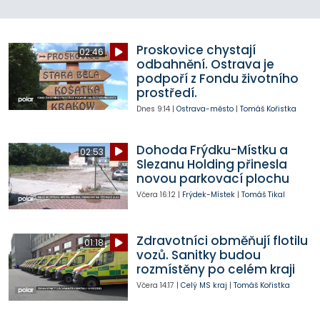
Proskovice chystají
02:46
odbahnění. Ostrava je
podpoří z Fondu životního
prostředí.
Dnes
9:14
|
Ostrava-město
|
Tomáš Kořistka
Dohoda Frýdku-Místku a
02:53
Slezanu Holding přinesla
novou parkovací plochu
Včera
16:12
|
Frýdek-Místek
|
Tomáš Tikal
Zdravotníci obměňují flotilu
01:18
vozů. Sanitky budou
rozmístěny po celém kraji
Včera
14:17
|
Celý MS kraj
|
Tomáš Kořistka