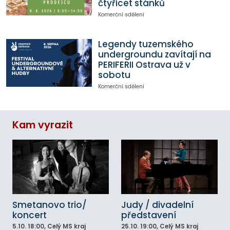
čtyřicet stánků
Komerční sdělení
Legendy tuzemského
undergroundu zavítají na
PERIFERII Ostrava už v
sobotu
Komerční sdělení
Kam vyrazit
Smetanovo trio/
Judy / divadelní
koncert
představení
5.10.
18:00
, Celý MS kraj
25.10.
19:00
, Celý MS kraj