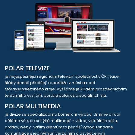
POLAR TELEVIZE
je nejúspěšnější regionální televizní společnost v ČR. Naše
štáby denně přinášejí reportáže z měst a obcí
Moravskoslezského kraje. Vysíláme je k lidem prostřednictvím
televizního vysílání, portálu polar.cz a sociálních sítí.
POLAR MULTIMEDIA
je divize se specializací na komerční výrobu. Umíme a rádi
děláme vše, co se týká multimedií - videa, virtuální realitu,
grafiky, weby. Našim klientům to přináší výhodu snadné
komunikace s jediným univerzálním a osvědčeným