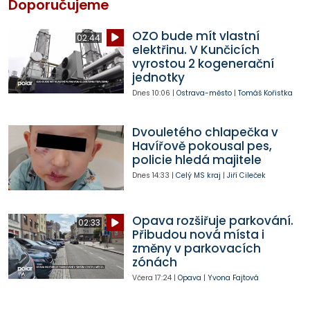
Doporučujeme
OZO bude mít vlastní
02:44
elektřinu. V Kunčicích
vyrostou 2 kogenerační
jednotky
Dnes
10:06
|
Ostrava-město
|
Tomáš Kořistka
Dvouletého chlapečka v
Havířově pokousal pes,
policie hledá majitele
Dnes
14:33
|
Celý MS kraj
|
Jiří Cileček
Opava rozšiřuje parkování.
02:33
Přibudou nová místa i
změny v parkovacích
zónách
Včera
17:24
|
Opava
|
Yvona Fajtová