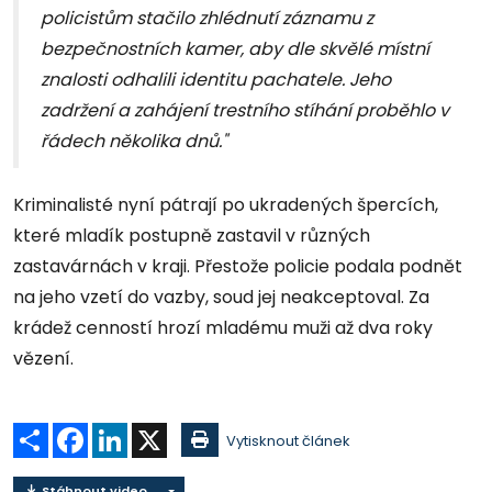
policistům stačilo zhlédnutí záznamu z
bezpečnostních kamer, aby dle skvělé místní
znalosti odhalili identitu pachatele. Jeho
zadržení a zahájení trestního stíhání proběhlo v
řádech několika dnů."
Kriminalisté nyní pátrají po ukradených špercích,
které mladík postupně zastavil v různých
zastavárnách v kraji. Přestože policie podala podnět
na jeho vzetí do vazby, soud jej neakceptoval. Za
krádež cenností hrozí mladému muži až dva roky
vězení.
Sdílet
Facebook
LinkedIn
X
Vytisknout článek
Stáhnout video