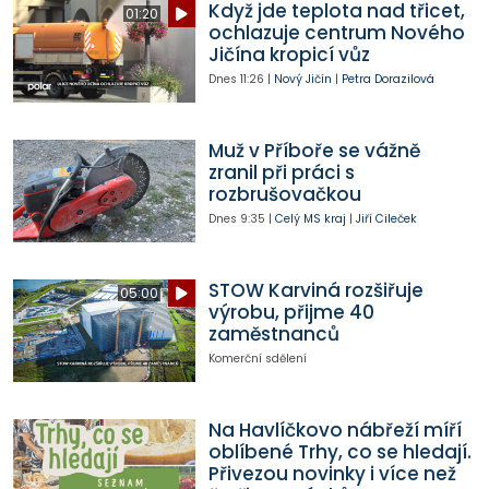
Když jde teplota nad třicet,
01:20
ochlazuje centrum Nového
Jičína kropicí vůz
Dnes
11:26
|
Nový Jičín
|
Petra Dorazilová
Muž v Příboře se vážně
zranil při práci s
rozbrušovačkou
Dnes
9:35
|
Celý MS kraj
|
Jiří Cileček
STOW Karviná rozšiřuje
05:00
výrobu, přijme 40
zaměstnanců
Komerční sdělení
Na Havlíčkovo nábřeží míří
oblíbené Trhy, co se hledají.
Přivezou novinky i více než