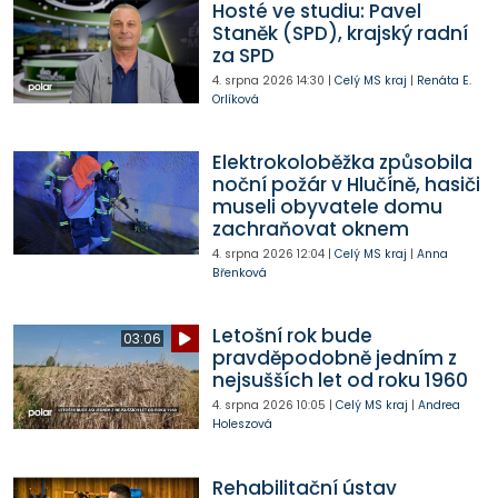
Hosté ve studiu: Pavel
Staněk (SPD), krajský radní
za SPD
4. srpna 2026
14:30
|
Celý MS kraj
|
Renáta E.
Orlíková
Elektrokoloběžka způsobila
noční požár v Hlučíně, hasiči
museli obyvatele domu
zachraňovat oknem
4. srpna 2026
12:04
|
Celý MS kraj
|
Anna
Břenková
Letošní rok bude
03:06
pravděpodobně jedním z
nejsušších let od roku 1960
4. srpna 2026
10:05
|
Celý MS kraj
|
Andrea
Holeszová
Rehabilitační ústav