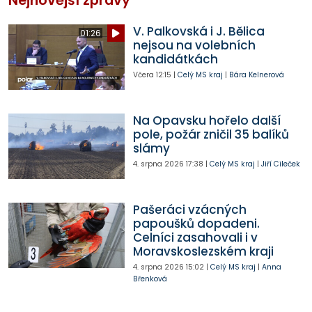
Nejnovější zprávy
V. Palkovská i J. Bělica
01:26
nejsou na volebních
kandidátkách
Včera
12:15
|
Celý MS kraj
|
Bára Kelnerová
Na Opavsku hořelo další
pole, požár zničil 35 balíků
slámy
4. srpna 2026
17:38
|
Celý MS kraj
|
Jiří Cileček
Pašeráci vzácných
papoušků dopadeni.
Celníci zasahovali i v
Moravskoslezském kraji
4. srpna 2026
15:02
|
Celý MS kraj
|
Anna
Břenková