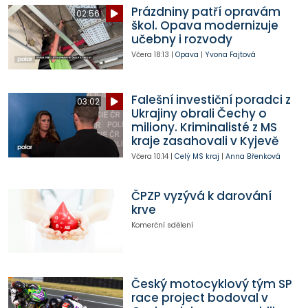
Prázdniny patří opravám
02:56
škol. Opava modernizuje
učebny i rozvody
Včera
18:13
|
Opava
|
Yvona Fajtová
Falešní investiční poradci z
03:02
Ukrajiny obrali Čechy o
miliony. Kriminalisté z MS
kraje zasahovali v Kyjevě
Včera
10:14
|
Celý MS kraj
|
Anna Břenková
ČPZP vyzývá k darování
krve
Komerční sdělení
Český motocyklový tým SP
race project bodoval v