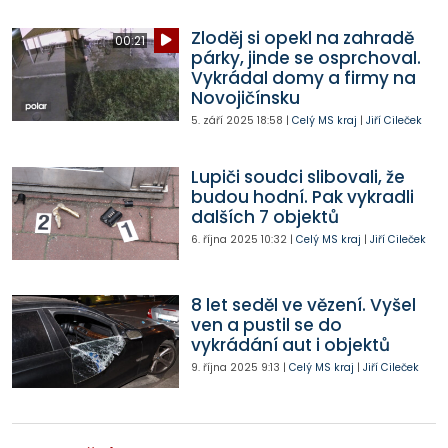
Zloděj si opekl na zahradě
00:21
párky, jinde se osprchoval.
Vykrádal domy a firmy na
Novojičínsku
5. září 2025
18:58
|
Celý MS kraj
|
Jiří Cileček
Lupiči soudci slibovali, že
budou hodní. Pak vykradli
dalších 7 objektů
6. října 2025
10:32
|
Celý MS kraj
|
Jiří Cileček
8 let seděl ve vězení. Vyšel
ven a pustil se do
vykrádání aut i objektů
9. října 2025
9:13
|
Celý MS kraj
|
Jiří Cileček