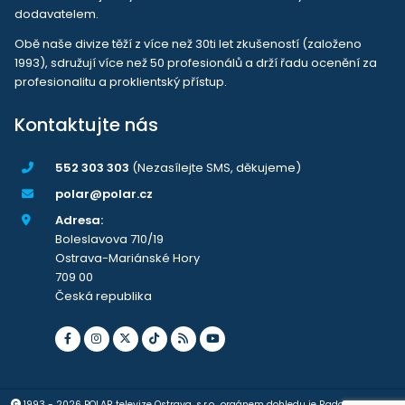
dodavatelem.
Obě naše divize těží z více než 30ti let zkušeností (založeno
1993), sdružují více než 50 profesionálů a drží řadu ocenění za
profesionalitu a proklientský přístup.
Kontaktujte nás
552 303 303
(Nezasílejte SMS, děkujeme)
polar@polar.cz
Adresa:
Boleslavova 710/19
Ostrava-Mariánské Hory
709 00
Česká republika
1993 - 2026 POLAR televize Ostrava, s.r.o., orgánem dohledu je Rada pro