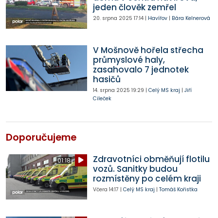
jeden člověk zemřel
20. srpna 2025
17:14
|
Havířov
|
Bára Kelnerová
V Mošnově hořela střecha
průmyslové haly,
zasahovalo 7 jednotek
hasičů
14. srpna 2025
19:29
|
Celý MS kraj
|
Jiří
Cileček
Doporučujeme
Zdravotníci obměňují flotilu
01:18
vozů. Sanitky budou
rozmístěny po celém kraji
Včera
14:17
|
Celý MS kraj
|
Tomáš Kořistka