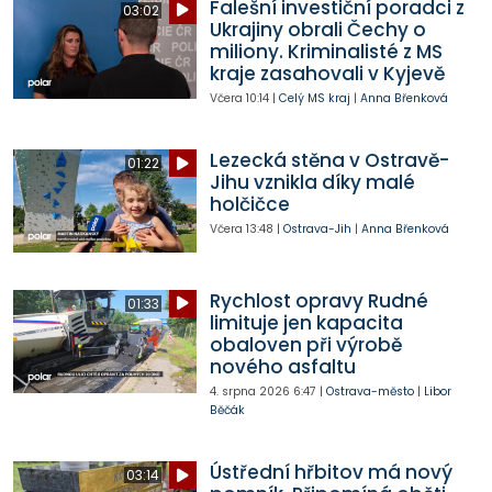
Falešní investiční poradci z
03:02
Ukrajiny obrali Čechy o
miliony. Kriminalisté z MS
kraje zasahovali v Kyjevě
Včera
10:14
|
Celý MS kraj
|
Anna Břenková
Lezecká stěna v Ostravě-
01:22
Jihu vznikla díky malé
holčičce
Včera
13:48
|
Ostrava-Jih
|
Anna Břenková
Rychlost opravy Rudné
01:33
limituje jen kapacita
obaloven při výrobě
nového asfaltu
4. srpna 2026
6:47
|
Ostrava-město
|
Libor
Běčák
Ústřední hřbitov má nový
03:14