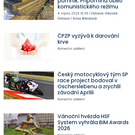
pomník. Připomíná oběti
komunistického režimu
4. srpna 2026
16:36
|
Ostrava-Slezská
Ostrava
|
Anna Břenková
ČPZP vyzývá k darování
krve
Komerční sdělení
Český motocyklový tým SP
race project bodoval v
Oscherslebenu a zrychlil
závodní Aprilii
Komerční sdělení
Vánoční hvězda HSF
System vyhrála BIM Awards
2026