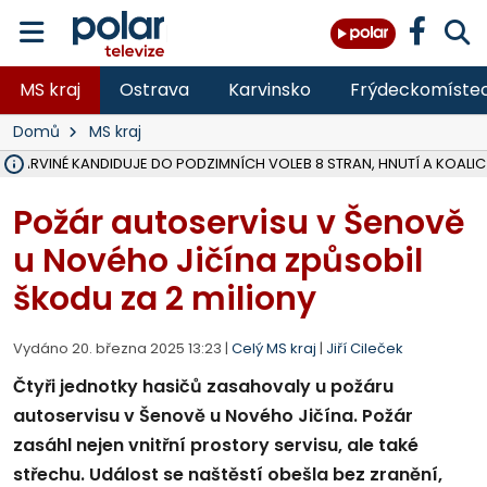
MS kraj
Ostrava
Karvinsko
Frýdeckomíste
Domů
MS kraj
V KARVINÉ KANDIDUJE DO PODZIMNÍCH VOLEB 8 STRAN, HNUTÍ A KOALIC
ŠEST JEDNOTEK HASIČŮ ZASAHOVALO U POŽÁRU STRNIŠTĚ VE VĚT
HOŘELO NA DVOU HEKTARECH A ZNIČENO BYLO 35 BALÍKŮ SLÁMY, I
KARVINÁ ZNÁ BUDOUCÍ PODOBU AREÁLU LODIČKY V PARKU BOŽEN
MORAVSKOSLEZŠTÍ POLICISTÉ ODHALILI MEZINÁRODNÍ GANG PODVO
LÁKALI LIDI NA ZISKY Z KRYPTOMĚN, INFO A VIDEO NA POLAR.CZ
MINISTESTVO ŽIVOTNÍHO PROSTŘEDÍ PŘEVZALO VYŠETŘOVÁNÍ KAU
A ROZHODLO, ŽE VINÍK ZA ŠKODY PO ZAVEZENÍ TUNAMI ODPADU NE
EVROPSKÝ ŽALOBCE V OSTRAVĚ ŽALUJE 5 LIDÍ A FIRMU ZA PODVODY 
SLEZSKÁ OSTRAVA PŘIPRAVUJE PROJEKTOVOU DOKUMENTACI PRO 
FRÝDEK-MÍSTEK DOKONČIL STAVBU VOLNOČASOVÉHO AREÁLU NA RIVI
HNUTÍ ANO V HAVÍŘOVĚ NEZAŘADÍ HEJTMANA JOSEFA BĚLICU NA V
VĚRA PALKOVSKÁ UŽ NEBUDE KANDIDOVAT NA PRIMÁTORKU TŘINCE,
FOTBALISTA LAURI LAINE SE VRACÍ Z BANÍKU OSTRAVA NA PŮL ROK
F-M DOKONČIL PRVNÍ STUPEŇ PROJEKTOVÉ DOKUMENTACE DO
Požár autoservisu v Šenově
u Nového Jičína způsobil
škodu za 2 miliony
Vydáno 20. března 2025 13:23 |
Celý MS kraj
|
Jiří Cileček
Čtyři jednotky hasičů zasahovaly u požáru
autoservisu v Šenově u Nového Jičína. Požár
zasáhl nejen vnitřní prostory servisu, ale také
střechu. Událost se naštěstí obešla bez zranění,