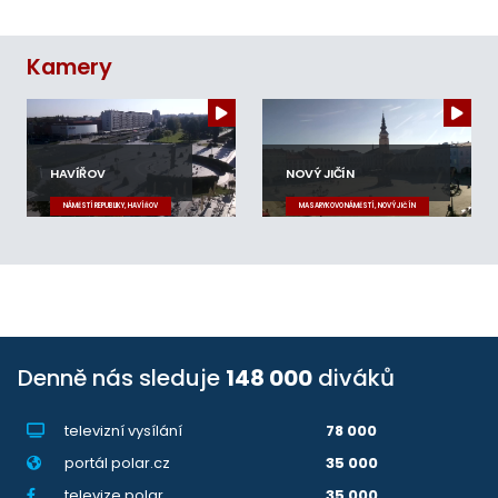
Kamery
HAVÍŘOV
NOVÝ JIČÍN
NÁMĚSTÍ REPUBLIKY, HAVÍŘOV
MASARYKOVO NÁMĚSTÍ, NOVÝ JIČÍN
Denně nás sleduje
148 000
diváků
televizní vysílání
78 000
portál polar.cz
35 000
televize.polar
35 000