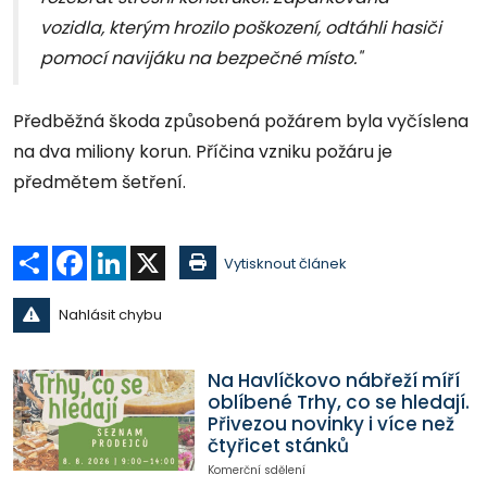
vozidla, kterým hrozilo poškození, odtáhli hasiči
pomocí navijáku na bezpečné místo."
Předběžná škoda způsobená požárem byla vyčíslena
na dva miliony korun. Příčina vzniku požáru je
předmětem šetření.
Sdílet
Facebook
LinkedIn
X
Vytisknout článek
Nahlásit chybu
Na Havlíčkovo nábřeží míří
oblíbené Trhy, co se hledají.
Přivezou novinky i více než
čtyřicet stánků
Komerční sdělení