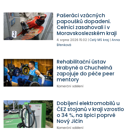
Pašeráci vzácných
papoušků dopadeni.
Celníci zasahovali i v
Moravskoslezském kraji
4. srpna 2026
15:02
|
Celý MS kraj
|
Anna
Břenková
Rehabilitační ústav
Hrabyně a Chuchelná
zapojuje do péče peer
mentory
Komerční sdělení
Dobíjení elektromobilů u
ČEZ stojanů v kraji vzrostlo
o 34 %, na špici poprvé
Nový Jičín
Komerční sdělení