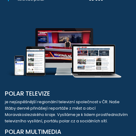
POLAR TELEVIZE
je nejúspěšnější regionální televizní společnost v ČR. Naše
štáby denně přinášejí reportáže z měst a obcí
Moravskoslezského kraje. Vysíláme je k lidem prostřednictvím
televizního vysílání, portálu polar.cz a sociálních sítí.
POLAR MULTIMEDIA