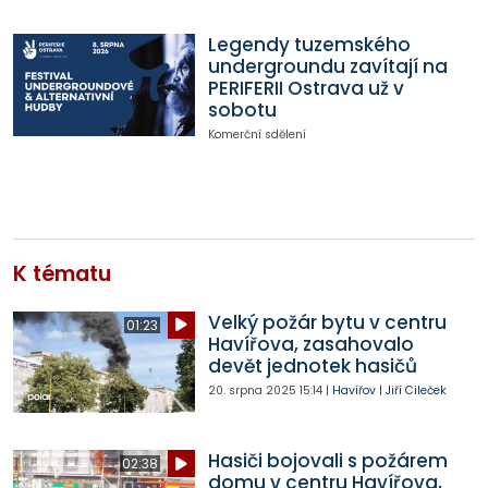
Legendy tuzemského
undergroundu zavítají na
PERIFERII Ostrava už v
sobotu
Komerční sdělení
K tématu
Velký požár bytu v centru
01:23
Havířova, zasahovalo
devět jednotek hasičů
20. srpna 2025
15:14
|
Havířov
|
Jiří Cileček
Hasiči bojovali s požárem
02:38
domu v centru Havířova,