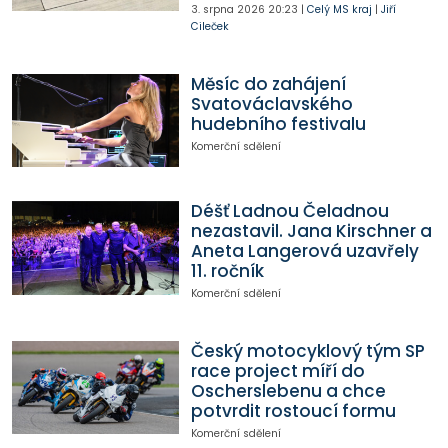
3. srpna 2026
20:23
|
Celý MS kraj
|
Jiří
Cileček
Měsíc do zahájení
Svatováclavského
hudebního festivalu
Komerční sdělení
Déšť Ladnou Čeladnou
nezastavil. Jana Kirschner a
Aneta Langerová uzavřely
11. ročník
Komerční sdělení
Český motocyklový tým SP
race project míří do
Oscherslebenu a chce
potvrdit rostoucí formu
Komerční sdělení