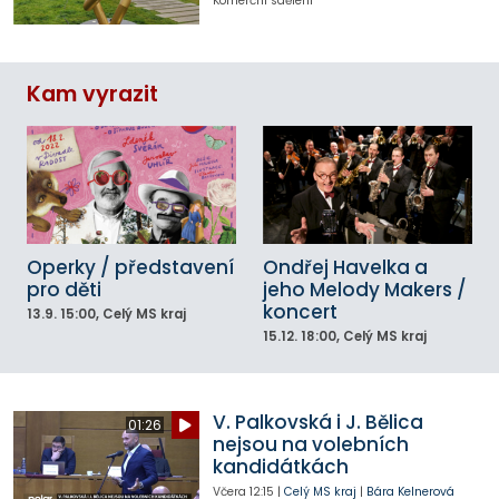
Komerční sdělení
Kam vyrazit
Operky / představení
Ondřej Havelka a
pro děti
jeho Melody Makers /
koncert
13.9.
15:00
, Celý MS kraj
15.12.
18:00
, Celý MS kraj
V. Palkovská i J. Bělica
01:26
nejsou na volebních
kandidátkách
Včera
12:15
|
Celý MS kraj
|
Bára Kelnerová