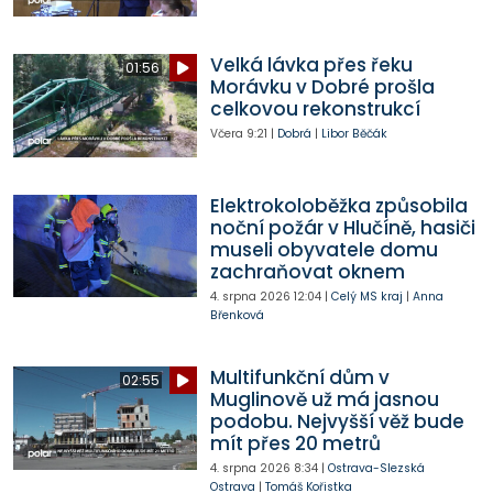
Velká lávka přes řeku
01:56
Morávku v Dobré prošla
celkovou rekonstrukcí
Včera
9:21
|
Dobrá
|
Libor Běčák
Elektrokoloběžka způsobila
noční požár v Hlučíně, hasiči
museli obyvatele domu
zachraňovat oknem
4. srpna 2026
12:04
|
Celý MS kraj
|
Anna
Břenková
Multifunkční dům v
02:55
Muglinově už má jasnou
podobu. Nejvyšší věž bude
mít přes 20 metrů
4. srpna 2026
8:34
|
Ostrava-Slezská
Ostrava
|
Tomáš Kořistka