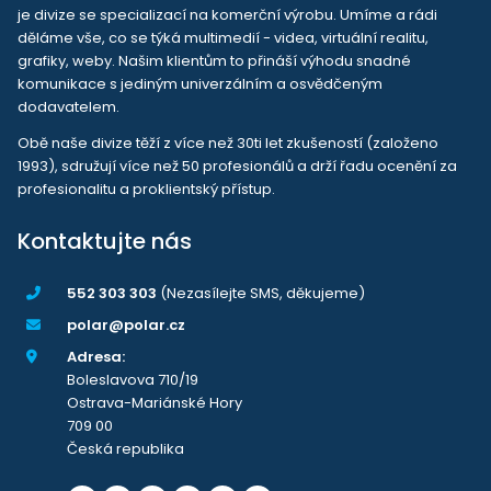
je divize se specializací na komerční výrobu. Umíme a rádi
děláme vše, co se týká multimedií - videa, virtuální realitu,
grafiky, weby. Našim klientům to přináší výhodu snadné
komunikace s jediným univerzálním a osvědčeným
dodavatelem.
Obě naše divize těží z více než 30ti let zkušeností (založeno
1993), sdružují více než 50 profesionálů a drží řadu ocenění za
profesionalitu a proklientský přístup.
Kontaktujte nás
552 303 303
(Nezasílejte SMS, děkujeme)
polar@polar.cz
Adresa:
Boleslavova 710/19
Ostrava-Mariánské Hory
709 00
Česká republika