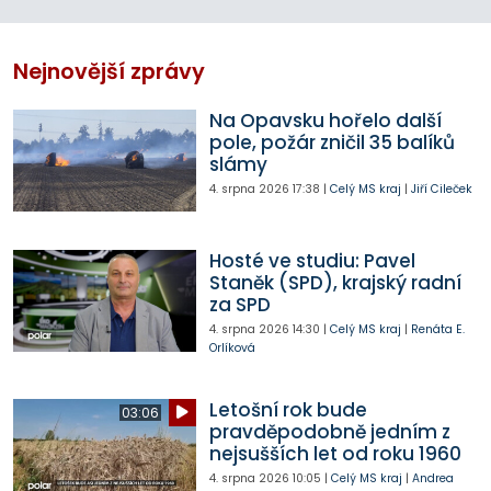
Nejnovější zprávy
Na Opavsku hořelo další
pole, požár zničil 35 balíků
slámy
4. srpna 2026
17:38
|
Celý MS kraj
|
Jiří Cileček
Hosté ve studiu: Pavel
Staněk (SPD), krajský radní
za SPD
4. srpna 2026
14:30
|
Celý MS kraj
|
Renáta E.
Orlíková
Letošní rok bude
03:06
pravděpodobně jedním z
nejsušších let od roku 1960
4. srpna 2026
10:05
|
Celý MS kraj
|
Andrea