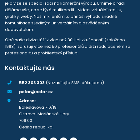
je divize se specializací na komerční výrobu. Umíme a rádi
děláme vše, co se týká multimedií - videa, virtuální realitu,
grafiky, weby. Našim klientům to přináší výhodu snadné
komunikace s jediným univerzálním a osvědčeným
dodavatelem.
Obě naše divize těží z více než 30ti let zkušeností (založeno
1993), sdružují více než 50 profesionálů a drží řadu ocenění za
profesionalitu a proklientský přístup.
Kontaktujte nás
552 303 303
(Nezasílejte SMS, děkujeme)
polar@polar.cz
Adresa:
Boleslavova 710/19
Ostrava-Mariánské Hory
709 00
Česká republika