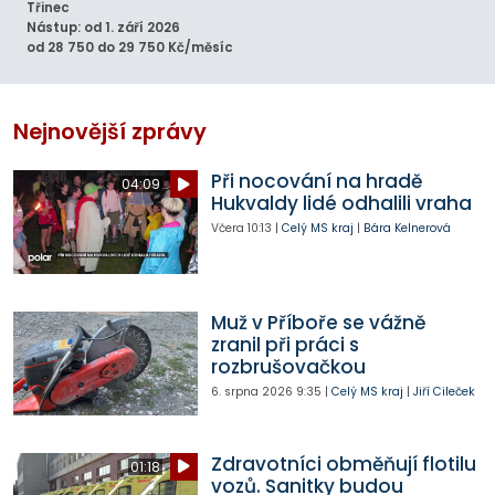
Třinec
Nástup: od 1. září 2026
od 28 750 do 29 750 Kč/měsíc
Nejnovější zprávy
Při nocování na hradě
04:09
Hukvaldy lidé odhalili vraha
Včera
10:13
|
Celý MS kraj
|
Bára Kelnerová
Muž v Příboře se vážně
zranil při práci s
rozbrušovačkou
6. srpna 2026
9:35
|
Celý MS kraj
|
Jiří Cileček
Zdravotníci obměňují flotilu
01:18
vozů. Sanitky budou