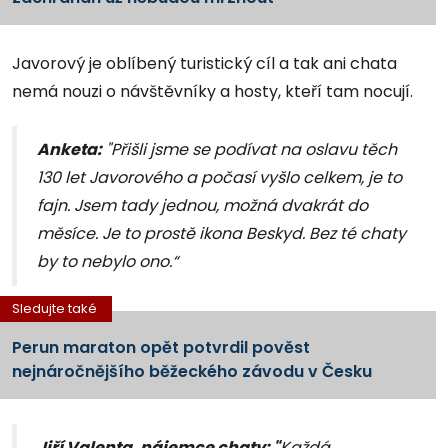
Javorový je oblíbený turistický cíl a tak ani chata
nemá nouzi o návštěvníky a hosty, kteří tam nocují.
Anketa:
"Přišli jsme se podívat na oslavu těch
130 let Javorového a počasí vyšlo celkem, je to
fajn. Jsem tady jednou, možná dvakrát do
měsíce. Je to prostě ikona Beskyd. Bez té chaty
by to nebylo ono.“
Sledujte také
Perun maraton opět potvrdil pověst
nejnáročnějšího běžeckého závodu v Česku
Jiří Valenta, nájemce chaty: "
Každá