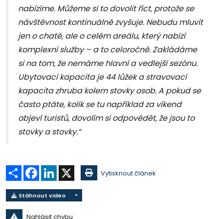
nabízíme. Můžeme si to dovolit říct, protože se
návštěvnost kontinuálně zvyšuje. Nebudu mluvit
jen o chatě, ale o celém areálu, který nabízí
komplexní služby – a to celoročně. Zakládáme
si na tom, že nemáme hlavní a vedlejší sezónu.
Ubytovací kapacita je 44 lůžek a stravovací
kapacita zhruba kolem stovky osob. A pokud se
často ptáte, kolik se tu například za víkend
objeví turistů, dovolím si odpovědět, že jsou to
stovky a stovky.“
Sdílet
Facebook
LinkedIn
X
Vytisknout článek
Stáhnout video
Nahlásit chybu