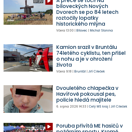
A přece se točí! Na
01:20
bíloveckých Nových
Dvorech se po 84 letech
roztočily lopatky
historického mlýna
Včera
13:00
|
Bílovec
|
Michal Slonina
Kamion srazil v Bruntálu
74letého cyklistu, ten přišel
o nohu a je v ohrožení
života
Včera
9:18
|
Bruntál
|
Jiří Cileček
Dvouletého chlapečka v
Havířově pokousal pes,
policie hledá majitele
6. srpna 2026
14:33
|
Celý MS kraj
|
Jiří Cileček
Poruba přivítá ME hasičů v
01:31
požárním sportu. Kromě