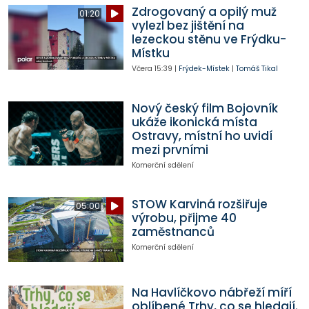
Zdrogovaný a opilý muž
01:20
vylezl bez jištění na
lezeckou stěnu ve Frýdku-
Místku
Včera
15:39
|
Frýdek-Místek
|
Tomáš Tikal
Nový český film Bojovník
ukáže ikonická místa
Ostravy, místní ho uvidí
mezi prvními
Komerční sdělení
STOW Karviná rozšiřuje
05:00
výrobu, přijme 40
zaměstnanců
Komerční sdělení
Na Havlíčkovo nábřeží míří
oblíbené Trhy, co se hledají.