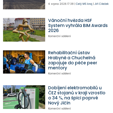
4. srpna 2026
17:38
|
Celý MS kraj
|
Jiří Cileček
Vánoční hvězda HSF
System vyhrála BIM Awards
2026
Komerční sdělení
Rehabilitační ústav
Hrabyně a Chuchelná
zapojuje do péče peer
mentory
Komerční sdělení
Dobíjení elektromobilů u
ČEZ stojanů v kraji vzrostlo
o 34 %, na špici poprvé
Nový Jičín
Komerční sdělení