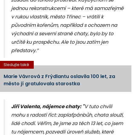
jednou rekonstrukcemi – které má samozřejmě
v rukou vlastník, město Třinec – vrátili k
původním kořenům, například s ochozem na
východní a severní straně chaty, bylo by to
určitě ku prospěchu. Ale to jsou zatím jen
představy.”
Sledujte také
Marie Vávrová z Frýdlantu oslavila 100 let, za
město jí gratulovala starostka
Jiří Valenta, nájemce chaty: "
V tuto chvíli
mohu s radostí říct: zaplaťpánbůh, chata slouží,
lidé chodí. Věřím, že jsme za těch 13 let, co jsem
tu nájemcem, pozvedli úroveň služeb, které