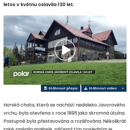
letos v květnu oslavila 130 let.
Přehrát
video
Stáhnout přepis
Stáhnout video
Horská chata, která se nachází nedaleko Javorového
vrchu, byla otevřena v roce 1895 jako skromná útulna.
Postupně byla přestavována a rozšiřována. Několikrát
také změnila majitele, přičemž tím posledním je