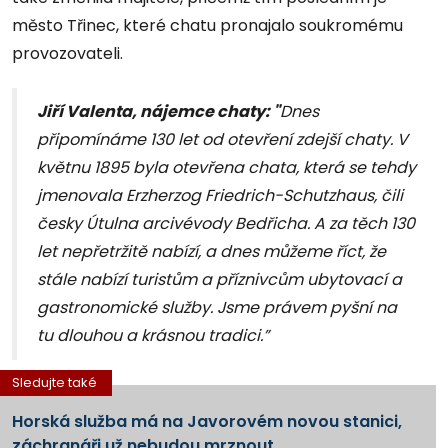
město Třinec, které chatu pronajalo soukromému
provozovateli.
Jiří Valenta, nájemce chaty: "
Dnes
připomínáme 130 let od otevření zdejší chaty. V
květnu 1895 byla otevřena chata, která se tehdy
jmenovala Erzherzog Friedrich-Schutzhaus, čili
česky Útulna arcivévody Bedřicha. A za těch 130
let nepřetržitě nabízí, a dnes můžeme říct, že
stále nabízí turistům a příznivcům ubytovací a
gastronomické služby. Jsme právem pyšní na
tu dlouhou a krásnou tradici.”
Sledujte také
Horská služba má na Javorovém novou stanici,
záchranáři už nebudou mrznout