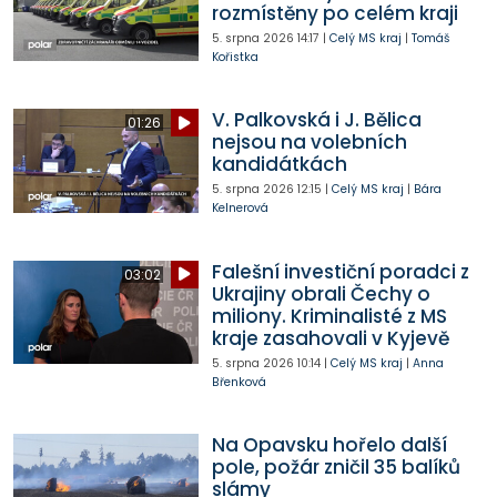
rozmístěny po celém kraji
5. srpna 2026
14:17
|
Celý MS kraj
|
Tomáš
Kořistka
V. Palkovská i J. Bělica
01:26
nejsou na volebních
kandidátkách
5. srpna 2026
12:15
|
Celý MS kraj
|
Bára
Kelnerová
Falešní investiční poradci z
03:02
Ukrajiny obrali Čechy o
miliony. Kriminalisté z MS
kraje zasahovali v Kyjevě
5. srpna 2026
10:14
|
Celý MS kraj
|
Anna
Břenková
Na Opavsku hořelo další
pole, požár zničil 35 balíků
slámy