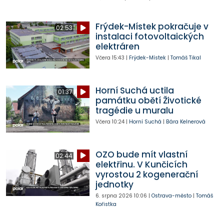
Frýdek-Místek pokračuje v
02:53
instalaci fotovoltaických
elektráren
Včera
15:43
|
Frýdek-Místek
|
Tomáš Tikal
Horní Suchá uctila
01:37
památku obětí Životické
tragédie u muralu
Včera
10:24
|
Horní Suchá
|
Bára Kelnerová
OZO bude mít vlastní
02:44
elektřinu. V Kunčicích
vyrostou 2 kogenerační
jednotky
6. srpna 2026
10:06
|
Ostrava-město
|
Tomáš
Kořistka