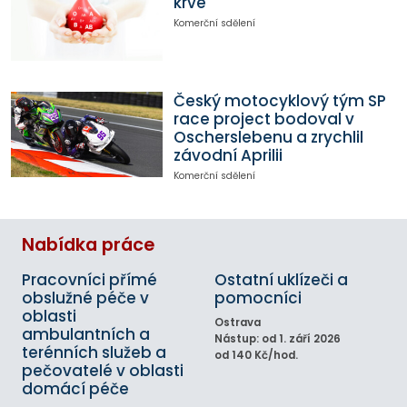
krve
Komerční sdělení
Český motocyklový tým SP
race project bodoval v
Oscherslebenu a zrychlil
závodní Aprilii
Komerční sdělení
Nabídka práce
Pracovníci přímé
Ostatní uklízeči a
obslužné péče v
pomocníci
oblasti
Ostrava
ambulantních a
Nástup: od 1. září 2026
terénních služeb a
od 140 Kč/hod.
pečovatelé v oblasti
domácí péče