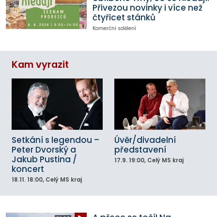
Přivezou novinky i více než
čtyřicet stánků
Komerční sdělení
Kam vyrazit
Setkání s legendou –
Úvěr/divadelní
Peter Dvorský a
představení
Jakub Pustina /
17.9.
19:00
, Celý MS kraj
koncert
18.11.
18:00
, Celý MS kraj