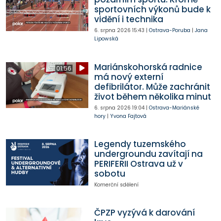
sportovních výkonů bude k
vidění i technika
6. srpna 2026
15:43
|
Ostrava-Poruba
|
Jana
Lipowská
Mariánskohorská radnice
01:56
má nový externí
defibrilátor. Může zachránit
život během několika minut
6. srpna 2026
19:04
|
Ostrava-Mariánské
hory
|
Yvona Fajtová
Legendy tuzemského
undergroundu zavítají na
PERIFERII Ostrava už v
sobotu
Komerční sdělení
ČPZP vyzývá k darování