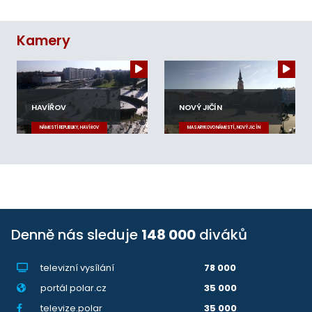
Kamery
HAVÍŘOV
NOVÝ JIČÍN
NÁMĚSTÍ REPUBLIKY, HAVÍŘOV
MASARYKOVO NÁMĚSTÍ, NOVÝ JIČÍN
Denně nás sleduje
148 000
diváků
televizní vysílání
78 000
portál polar.cz
35 000
televize.polar
35 000