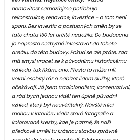
nemovitost samozřejmě potřebuje
rekonstrukce, renovace, investice – o tom není
sporu. Bez investic a postupných změn by se
tato chata 130 let určitě nedožila. Do budoucna
je naprosto nezbytné investovat do tohoto
areálu, do této budovy. Pokud se ale ptáte, zda
má smysl vracet se k původnímu historickému
vzhledu, tak říkám: ano. Přesto to může mít
velmi osobitý ráz a nabízet lidem služby, které
očekávají. Já jsem tradicionalista, konzervativní,
a rád bych jednou viděl ten úplně původní
vzhled, který byl neuvěřitelný. Návštěvníci
mohou v interiéru vidět staré fotografie a
kolorované kresby, kde je patrné, že naši
předkové uměli tu krásnou stavbu správně
zasadit do tohoto prostředí. Kdybychom se