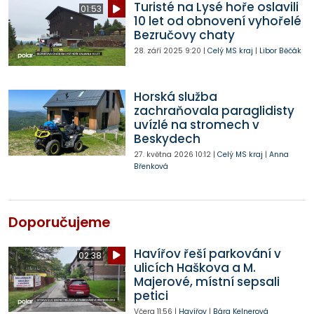
Turisté na Lysé hoře oslavili
01:53
10 let od obnovení vyhořelé
Bezručovy chaty
28. září 2025
9:20
|
Celý MS kraj
|
Libor Běčák
Horská služba
zachraňovala paraglidisty
uvízlé na stromech v
Beskydech
27. května 2026
10:12
|
Celý MS kraj
|
Anna
Břenková
Doporučujeme
Havířov řeší parkování v
02:38
ulicích Haškova a M.
Majerové, místní sepsali
petici
Včera
11:56
|
Havířov
|
Bára Kelnerová