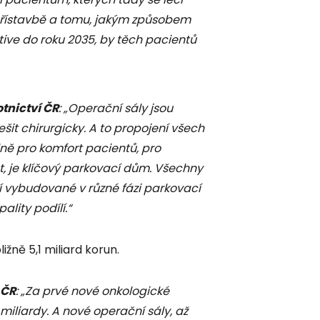
é přístavbě a tomu, jakým způsobem
ive do roku 2035, by těch pacientů
otnictví ČR
: „Operační sály jsou
šit chirurgicky. A to propojení všech
ně pro komfort pacientů, pro
, je klíčový parkovací dům. Všechny
 vybudované v různé fázi parkovací
lity podílí.“
žně 5,1 miliard korun.
 ČR
: „Za prvé nové onkologické
miliardy. A nové operační sály, až