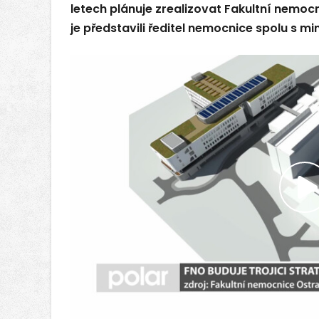
letech plánuje zrealizovat Fakultní nemocn
je představili ředitel nemocnice spolu s mi
P
v