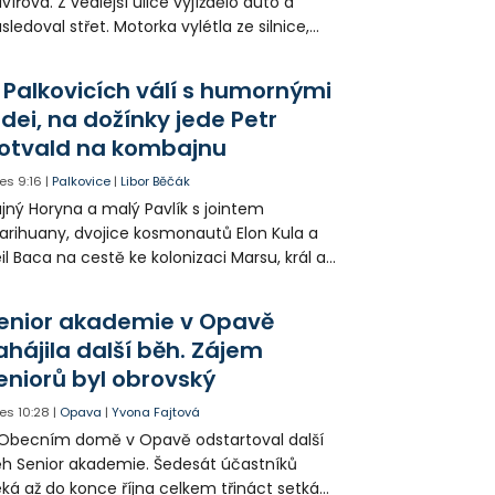
vířova. Z vedlejší ulice vyjíždělo auto a
sledoval střet. Motorka vylétla ze silnice,
orazila zábradlí a stroj skončil na chodníku.
torkář utrpěl velmi vážná zranění a byl
 Palkovicích válí s humornými
tecky přepraven do nemocnice.
idei, na dožínky jede Petr
otvald na kombajnu
es
9:16
|
Palkovice
|
Libor Běčák
jný Horyna a malý Pavlík s jointem
rihuany, dvojice kosmonautů Elon Kula a
il Baca na cestě ke kolonizaci Marsu, král a
šek a mnoho dalších postav už při
opagaci Palkovic ztvárnili starosta Radim
enior akademie v Opavě
ča a místostarosta David Kula.
ahájila další běh. Zájem
eniorů byl obrovský
es
10:28
|
Opava
|
Yvona Fajtová
Obecním domě v Opavě odstartoval další
h Senior akademie. Šedesát účastníků
ká až do konce října celkem třináct setkání