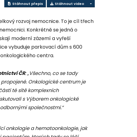
Stáhnout přepis
Stáhnout video
lkový rozvoj nemocnice. To je cíl třech
 nemocnici. Konkrétně se jedná o
ískají moderní zázemí a vyřeší
nice vybuduje parkovací dům s 600
 onkologického centra.
otnictví ČR
: „Všechno, co se tady
to propojené. Onkologické centrum je
částí té sítě komplexních
diskutovali s Výborem onkologické
i odbornými společnostmi.“
jící onkologie a hematoonkologie, jak
 pacientům, kterých tady se léčí