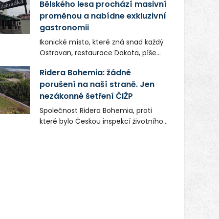
Bělského lesa prochází masivní
proměnou a nabídne exkluzivní
gastronomii
Ikonické místo, které zná snad každý
Ostravan, restaurace Dakota, píše
novou kapitolu. Silná mateřská
Ridera Bohemia: žádné
společnost Dang Investment Group
porušení na naší straně. Jen
s.r.o. investuje do projektu přes 50
nezákonné šetření ČIŽP
milionů korun. Cílem je přinést
Ostravě dva špičkové gastronomické
Společnost Ridera Bohemia, proti
koncepty, které v regionu dosud
které bylo Českou inspekcí životního
chyběly, luxusní středomořskou
prostředí (ČIŽP) čtyři roky vedeno
kuchyni a autentickou asijskou
vykonstruované řízení, při realizaci
gastronomii.
OVS na heřmanické haldě
postupovala v souladu se zákonem a
zadáním státního podniku DIAMO a v
této souvislosti nelze hovořit o
žádném odpadu. Ridera od počátku
označovala řízení ČIŽP za nezákonné
a domáhala se práva na spravedlivý