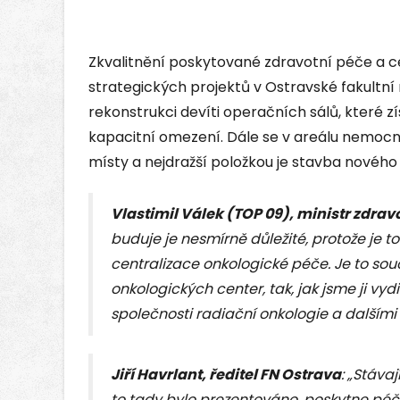
Zkvalitnění poskytované zdravotní péče a ce
strategických projektů v Ostravské fakultní
rekonstrukci devíti operačních sálů, které z
kapacitní omezení. Dále se v areálu nemoc
místy a nejdražší položkou je stavba nového
Vlastimil Válek (TOP 09), ministr zdrav
buduje je nesmírně důležité, protože je 
centralizace onkologické péče. Je to sou
onkologických center, tak, jak jsme ji vy
společnosti radiační onkologie a dalším
Jiří Havrlant, ředitel FN Ostrava
: „Stáva
to tady bylo prezentováno, poskytne péči