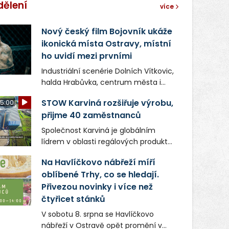
dělení
více
Nový český film Bojovník ukáže
ikonická místa Ostravy, místní
ho uvidí mezi prvními
Industriální scenérie Dolních Vítkovic,
halda Hrabůvka, centrum města i
další ikonická místa Ostravy se objeví
STOW Karviná rozšiřuje výrobu,
5:00
v novém filmu Bojovník, který vstoupí
přijme 40 zaměstnanců
do kin už 13. srpna. Režiséři Vojtěch
Frič a Tomáš Dianiška si
Společnost Karviná je globálním
moravskoslezskou metropoli
lídrem v oblasti regálových produktů
nevybrali náhodou – její syrová
a systémů, stabilním
atmosféra se stala přirozenou
Na Havlíčkovo nábřeží míří
zaměstnavatelem na Karvinsku a
součástí příběhu bývalého
oblíbené Trhy, co se hledají.
firmou s obrovským potenciálem.
boxerského šampiona Hoffa (Milan
Přivezou novinky i více než
Ondrík), jenž se po letech vrací do
čtyřicet stánků
světa vrcholových zápasů, tentokrát
V sobotu 8. srpna se Havlíčkovo
v MMA.
nábřeží v Ostravě opět promění v