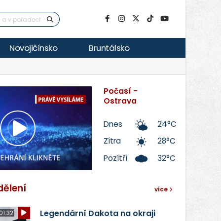
Novojičínsko
Bruntálsko
Počasí -
Ostrava
Dnes
24°C
Přehrát
Zítra
28°C
Pozítří
32°C
video
dělení
více
Legendární Dakota na okraji
01:32