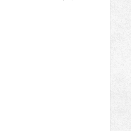
místo plné vůní, chutí a poctivých
lokálních výrobků. Trhy, co se hledají
tentokrát nabídnou více než čtyřicet
pečlivě vybraných stánků s kvalitní
gastronomií, farmářskými produkty,
designem i řemeslnou tvorbou.
Návštěvníci se mohou těšit nejen na
oblíbené stálice, ale také na řadu
novinek, které v Ostravě běžně
nepotkají.