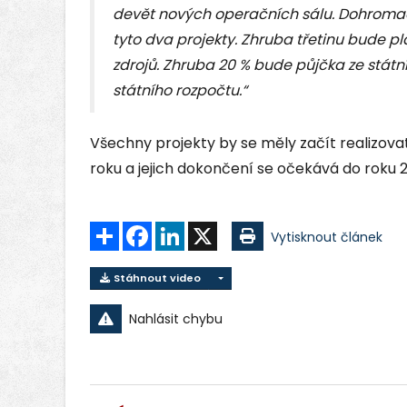
devět nových operačních sálu. Dohromady
tyto dva projekty. Zhruba třetinu bude pl
zdrojů. Zhruba 20 % bude půjčka ze stát
státního rozpočtu.“
Všechny projekty by se měly začít realizovat
roku a jejich dokončení se očekává do roku 
Sdílet
Facebook
LinkedIn
X
Vytisknout článek
Stáhnout video
Nahlásit chybu