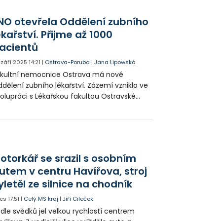
0 vozidel. Uleví se i obyvatelům Poruby,
erým auta návštěvníků nemocnice často
NO otevřela Oddělení zubního
okovala místa v přilehlých ulicích.
ékařství. Přijme až 1000
acientů
. září 2025
14:21
|
Ostrava-Poruba
|
Jana Lipowská
kultní nemocnice Ostrava má nové
dělení zubního lékařství. Zázemí vzniklo ve
olupráci s Lékařskou fakultou Ostravské
iverzity. Její studenti budou na oddělení
nit praktickou část výuky.
otorkář se srazil s osobním
utem v centru Havířova, stroj
yletěl ze silnice na chodník
es
17:51
|
Celý MS kraj
|
Jiří Cileček
dle svědků jel velkou rychlostí centrem