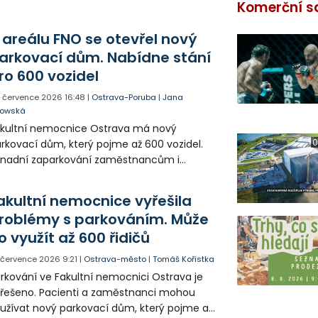
Komerční s
 areálu FNO se otevřel nový
arkovací dům. Nabídne stání
ro 600 vozidel
. července 2026
16:48
|
Ostrava-Poruba
|
Jana
powská
kultní nemocnice Ostrava má nový
0
rkovací dům, který pojme až 600 vozidel.
snadní zaparkování zaměstnancům i
cientům a uleví také obyvatelům Poruby,
erým auta návštěvníků nemocnice často
akultní nemocnice vyřešila
okovala místa v přilehlých ulicích.
roblémy s parkováním. Může
o využít až 600 řidičů
. července 2026
9:21
|
Ostrava-město
|
Tomáš Kořistka
rkování ve Fakultní nemocnici Ostrava je
řešeno. Pacienti a zaměstnanci mohou
užívat nový parkovací dům, který pojme až