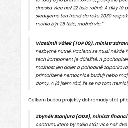
dneska více než 22 tisíc ročně. A díky t
sledujeme ten trend do roku 2030 respekt
mohlo být 26 tisíc, možná víc.“
Vlastimil Válek (TOP 09), ministr zdrav
nezbytně nutné. Pacienti se musí někde ře
těch komponent je důležité. A pochopitel
možnost jen dojet a pohodlně zaparkovat
přímořízené nemocnice budují nebo mají
domy. A já jsem rád, že se na tom municipa
Celkem budou projekty dohromady stát přibli
Zbyněk Stanjura (ODS), ministr financí
centrum, které by mělo stát více než dvě 