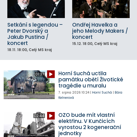
Setkání s legendou –
Ondřej Havelka a
Peter Dvorský a
jeho Melody Makers /
Jakub Pustina /
koncert
koncert
15.12.
18:00
, Celý MS kraj
18.11.
18:00
, Celý MS kraj
Horní Suchá uctila
01:37
památku obětí Životické
tragédie u muralu
7. srpna 2026
10:24
|
Horní Suchá
|
Bára
Kelnerová
OZO bude mít vlastní
02:44
elektřinu. V Kunčicích
vyrostou 2 kogenerační
jednotky