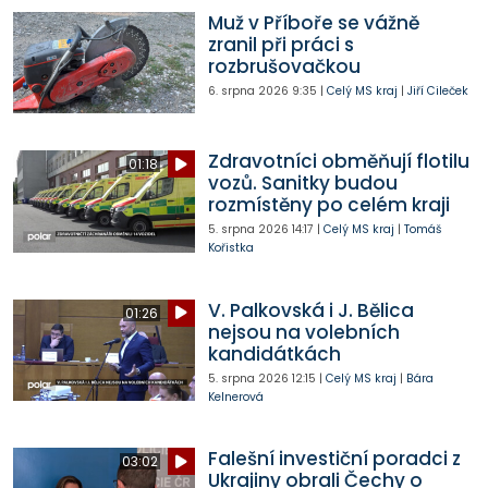
Muž v Příboře se vážně
zranil při práci s
rozbrušovačkou
6. srpna 2026
9:35
|
Celý MS kraj
|
Jiří Cileček
Zdravotníci obměňují flotilu
01:18
vozů. Sanitky budou
rozmístěny po celém kraji
5. srpna 2026
14:17
|
Celý MS kraj
|
Tomáš
Kořistka
V. Palkovská i J. Bělica
01:26
nejsou na volebních
kandidátkách
5. srpna 2026
12:15
|
Celý MS kraj
|
Bára
Kelnerová
Falešní investiční poradci z
03:02
Ukrajiny obrali Čechy o