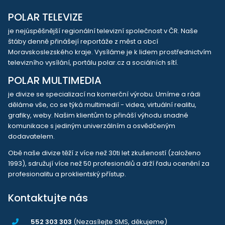
POLAR TELEVIZE
je nejúspěšnější regionální televizní společnost v ČR. Naše
štáby denně přinášejí reportáže z měst a obcí
Moravskoslezského kraje. Vysíláme je k lidem prostřednictvím
televizního vysílání, portálu polar.cz a sociálních sítí.
POLAR MULTIMEDIA
je divize se specializací na komerční výrobu. Umíme a rádi
děláme vše, co se týká multimedií - videa, virtuální realitu,
grafiky, weby. Našim klientům to přináší výhodu snadné
komunikace s jediným univerzálním a osvědčeným
dodavatelem.
Obě naše divize těží z více než 30ti let zkušeností (založeno
1993), sdružují více než 50 profesionálů a drží řadu ocenění za
profesionalitu a proklientský přístup.
Kontaktujte nás
552 303 303
(Nezasílejte SMS, děkujeme)