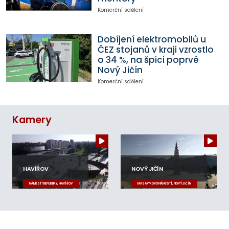
Komerční sdělení
Dobíjení elektromobilů u
ČEZ stojanů v kraji vzrostlo
o 34 %, na špici poprvé
Nový Jičín
Komerční sdělení
Kamery
HAVÍŘOV
NOVÝ JIČÍN
NÁMĚSTÍ REPUBLIKY, HAVÍŘOV
MASARYKOVO NÁMĚSTÍ, NOVÝ JIČÍN