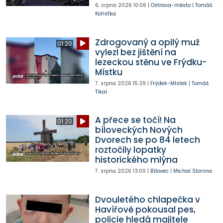
6. srpna 2026
10:06
|
Ostrava-město
|
Tomáš
Kořistka
Zdrogovaný a opilý muž
01:20
vylezl bez jištění na
lezeckou stěnu ve Frýdku-
Místku
7. srpna 2026
15:39
|
Frýdek-Místek
|
Tomáš
Tikal
A přece se točí! Na
01:20
bíloveckých Nových
Dvorech se po 84 letech
roztočily lopatky
historického mlýna
7. srpna 2026
13:00
|
Bílovec
|
Michal Slonina
Dvouletého chlapečka v
Havířově pokousal pes,
policie hledá majitele