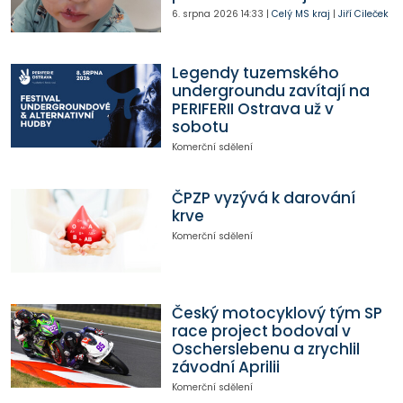
6. srpna 2026
14:33
|
Celý MS kraj
|
Jiří Cileček
Legendy tuzemského
undergroundu zavítají na
PERIFERII Ostrava už v
sobotu
Komerční sdělení
ČPZP vyzývá k darování
krve
Komerční sdělení
Český motocyklový tým SP
race project bodoval v
Oscherslebenu a zrychlil
závodní Aprilii
Komerční sdělení