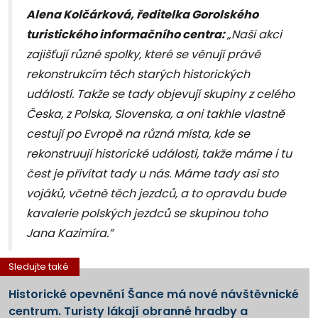
Alena Kolčárková, ředitelka Gorolského
turistického informačního centra:
„Naši akci
zajišťují různé spolky, které se věnují právě
rekonstrukcím těch starých historických
událostí. Takže se tady objevují skupiny z celého
Česka, z Polska, Slovenska, a oni takhle vlastně
cestují po Evropě na různá místa, kde se
rekonstruují historické události, takže máme i tu
čest je přivítat tady u nás. Máme tady asi sto
vojáků, včetně těch jezdců, a to opravdu bude
kavalerie polských jezdců se skupinou toho
Jana Kazimíra.”
Sledujte také
Historické opevnění Šance má nové návštěvnické
centrum. Turisty lákají obranné hradby a