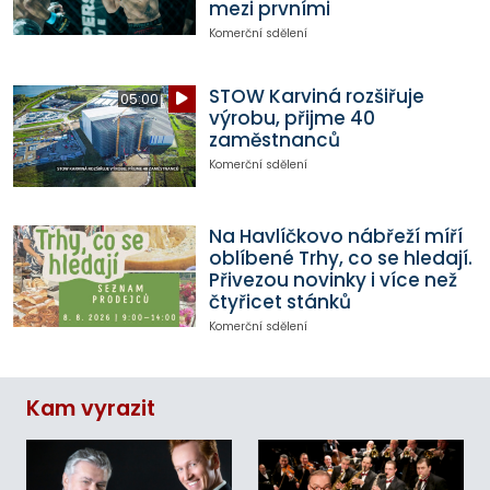
mezi prvními
Komerční sdělení
STOW Karviná rozšiřuje
05:00
výrobu, přijme 40
zaměstnanců
Komerční sdělení
Na Havlíčkovo nábřeží míří
oblíbené Trhy, co se hledají.
Přivezou novinky i více než
čtyřicet stánků
Komerční sdělení
Kam vyrazit