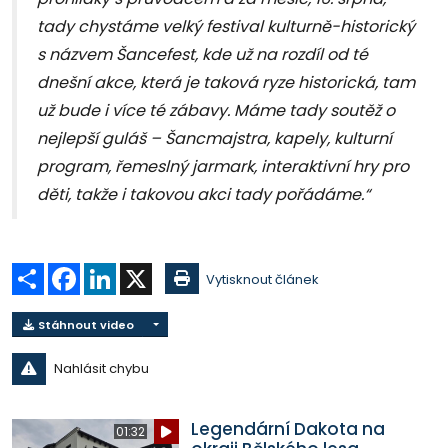
tady chystáme velký festival kulturně-historický
s názvem Šancefest, kde už na rozdíl od té
dnešní akce, která je taková ryze historická, tam
už bude i více té zábavy. Máme tady soutěž o
nejlepší guláš – Šancmajstra, kapely, kulturní
program, řemeslný jarmark, interaktivní hry pro
děti, takže i takovou akci tady pořádáme.“
Sdílet
Facebook
LinkedIn
X
Vytisknout článek
Stáhnout video
Nahlásit chybu
Legendární Dakota na
01:32