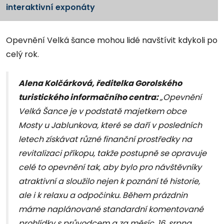
interaktivní exponáty
Opevnění Velká šance mohou lidé navštívit kdykoli po
celý rok.
Alena Kolčárková, ředitelka Gorolského
turistického informačního centra:
„Opevnění
Velká Šance je v podstatě majetkem obce
Mosty u Jablunkova, které se daří v posledních
letech získávat různé finanční prostředky na
revitalizaci příkopu, takže postupně se opravuje
celé to opevnění tak, aby bylo pro návštěvníky
atraktivní a sloužilo nejen k poznání té historie,
ale i k relaxu a odpočinku. Během prázdnin
máme naplánované standardní komentované
prohlídky s průvodcem a za měsíc, 16. srpna,