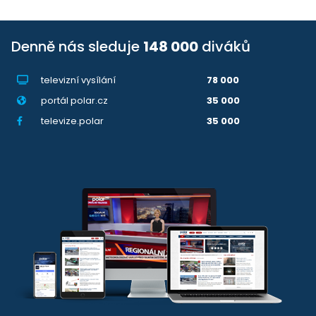
Denně nás sleduje
148 000
diváků
televizní vysílání
78 000
portál polar.cz
35 000
televize.polar
35 000