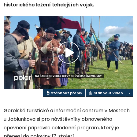
historického ležení tehdejších vojsk.
Přehrát
video
Stáhnout přepis
Stáhnout video
Gorolské turistické a informační centrum v Mostech
u Jablunkova si pro návštěvníky obnoveného
opevnění připravilo celodenní program, který je
přenesl do poloviny 17. století.