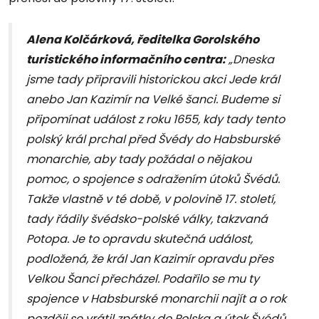
Alena Kolčárková, ředitelka Gorolského
turistického informačního centra:
„Dneska
jsme tady připravili historickou akci Jede král
anebo Jan Kazimír na Velké šanci. Budeme si
připomínat událost z roku 1655, kdy tady tento
polský král prchal před Švédy do Habsburské
monarchie, aby tady požádal o nějakou
pomoc, o spojence s odražením útoků Švédů.
Takže vlastně v té době, v polovině 17. století,
tady řádily švédsko-polské války, takzvaná
Potopa. Je to opravdu skutečná událost,
podložená, že král Jan Kazimír opravdu přes
Velkou Šanci přecházel. Podařilo se mu ty
spojence v Habsburské monarchii najít a o rok
později se vrátil zpátky do Polska a útok Švédů