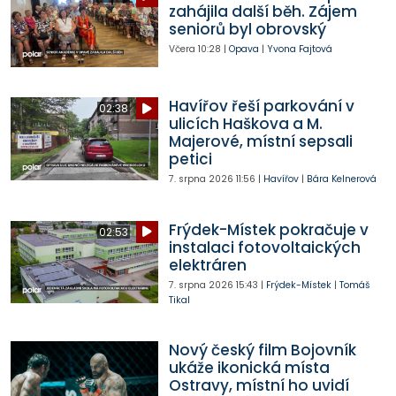
zahájila další běh. Zájem
seniorů byl obrovský
Včera
10:28
|
Opava
|
Yvona Fajtová
Havířov řeší parkování v
02:38
ulicích Haškova a M.
Majerové, místní sepsali
petici
7. srpna 2026
11:56
|
Havířov
|
Bára Kelnerová
Frýdek-Místek pokračuje v
02:53
instalaci fotovoltaických
elektráren
7. srpna 2026
15:43
|
Frýdek-Místek
|
Tomáš
Tikal
Nový český film Bojovník
ukáže ikonická místa
Ostravy, místní ho uvidí