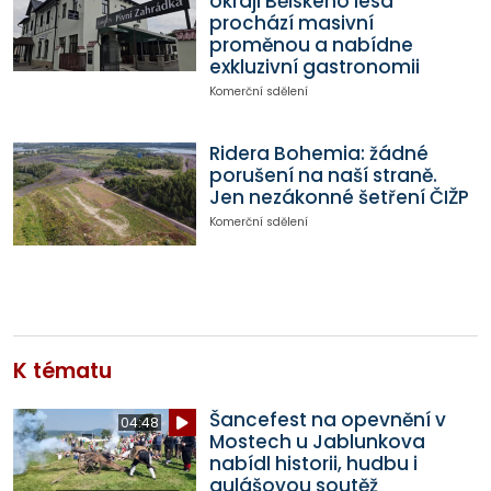
okraji Bělského lesa
prochází masivní
proměnou a nabídne
exkluzivní gastronomii
Komerční sdělení
Ridera Bohemia: žádné
porušení na naší straně.
Jen nezákonné šetření ČIŽP
Komerční sdělení
K tématu
Šancefest na opevnění v
04:48
Mostech u Jablunkova
nabídl historii, hudbu i
gulášovou soutěž