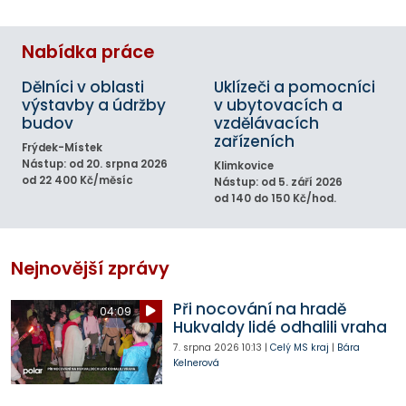
Nabídka práce
Dělníci v oblasti
Uklízeči a pomocníci
výstavby a údržby
v ubytovacích a
budov
vzdělávacích
zařízeních
Frýdek-Místek
Nástup: od 20. srpna 2026
Klimkovice
od 22 400 Kč/měsíc
Nástup: od 5. září 2026
od 140 do 150 Kč/hod.
Nejnovější zprávy
Při nocování na hradě
04:09
Hukvaldy lidé odhalili vraha
7. srpna 2026
10:13
|
Celý MS kraj
|
Bára
Kelnerová