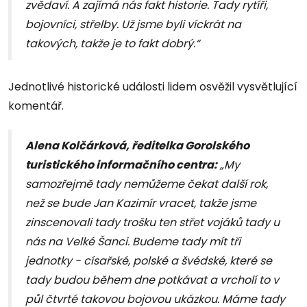
zvědaví. A zajímá nás fakt historie. Tady rytíři,
bojovníci, střelby. Už jsme byli víckrát na
takových, takže je to fakt dobrý.“
Jednotlivé historické události lidem osvěžil vysvětlující
komentář.
Alena Kolčárková, ředitelka Gorolského
turistického informačního centra:
„My
samozřejmě tady nemůžeme čekat další rok,
než se bude Jan Kazimír vracet, takže jsme
zinscenovali tady trošku ten střet vojáků tady u
nás na Velké Šanci. Budeme tady mít tři
jednotky - císařské, polské a švédské, které se
tady budou během dne potkávat a vrcholí to v
půl čtvrté takovou bojovou ukázkou. Máme tady