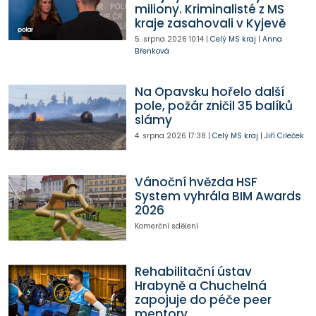
miliony. Kriminalisté z MS
kraje zasahovali v Kyjevě
5. srpna 2026
10:14
|
Celý MS kraj
|
Anna
Břenková
Na Opavsku hořelo další
pole, požár zničil 35 balíků
slámy
4. srpna 2026
17:38
|
Celý MS kraj
|
Jiří Cileček
Vánoční hvězda HSF
System vyhrála BIM Awards
2026
Komerční sdělení
Rehabilitační ústav
Hrabyně a Chuchelná
zapojuje do péče peer
mentory