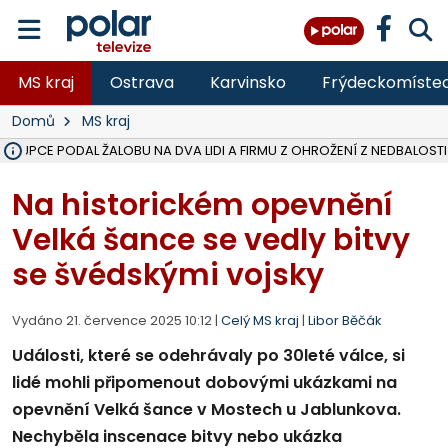
MS kraj
Ostrava
Karvinsko
Frýdeckomíste
Domů
MS kraj
ÁSTUPCE PODAL ŽALOBU NA DVA LIDI A FIRMU Z OHROŽENÍ Z NEDBALOSTI
NA SLEZSKÉ HARTĚ PŘIBYLO SINIC, VODA MÁ HORŠÍ KVALITU, HYGIENI
NA BÍLOVECKÝCH NOVÝCH DVORECH SE PO 84 LETECH ROZTOČILY L
KARVINSKÉ MOŘE ZÍSKÁ NOVÉ GASTRO ZÁZEMÍ S VYHLÍDKOVOU TER
REKONSTRUKCE MATEŘSKÉ ŠKOLY V CHLEBIČOVĚ MÍŘÍ DO FINÁLE, VÍ
CYKLISTU (74) SRAZIL V BRUNTÁLU KAMION, JE V OHROŽENÍ ŽIVOTA,
POLICIE HLEDÁ PŘÍPADNÉ SVĚDKY, KTEŘÍ POMŮŽOU OBJASNIT PRŮ
MS KRAJ DOKONČIL OPRAVU SILNICE MEZI VRBNEM A HEŘMANOVICEM
SMVAK NABÍZÍ V DOBĚ SUCHA VODU OBCÍM A FIRMÁM, CISTERNY JE
F-M POKRAČUJE V INSTALACI FOTOVOLTAICKÝCH ELEKTRÁREN, REP
SENIOR AKADEMIE V OPAVĚ ZAHÁJILA DALŠÍ BĚH, REPORTÁŽ NA POL
PLANETÁRIUM V OSTRAVĚ CHYSTÁ POZOROVÁNÍ ČÁSTEČNÉHO ZATMĚ
OPRAVA ULIC V HAVÍŘOVĚ UKONČÍ NELEGÁLNÍ PARKOVÁNÍ VE VNI
V HAVÍŘOVĚ SE TĚŽCE ZRANIL MOTORKÁŘ PO SRÁŽCE S AUTEM, INF
TRAGICKÁ SRÁŽKA VLAKU S KAMIONEM V DOLNÍ LUTYNI Z LEDNA 
Na historickém opevnění
Velká šance se vedly bitvy
se švédskými vojsky
Vydáno 21. července 2025 10:12 |
Celý MS kraj
|
Libor Běčák
Události, které se odehrávaly po 30leté válce, si
lidé mohli připomenout dobovými ukázkami na
opevnění Velká šance v Mostech u Jablunkova.
Nechyběla inscenace bitvy nebo ukázka