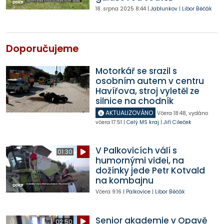
18. srpna 2025
8:44
|
Jablunkov
|
Libor Běčák
Doporučujeme
Motorkář se srazil s
osobním autem v centru
Havířova, stroj vyletěl ze
silnice na chodník
AKTUALIZOVÁNO
Včera
18:48
,
vydáno
včera
17:51
|
Celý MS kraj
|
Jiří Cileček
V Palkovicích válí s
01:30
humornými videi, na
dožínky jede Petr Kotvald
na kombajnu
Včera
9:16
|
Palkovice
|
Libor Běčák
Senior akademie v Opavě
02:50