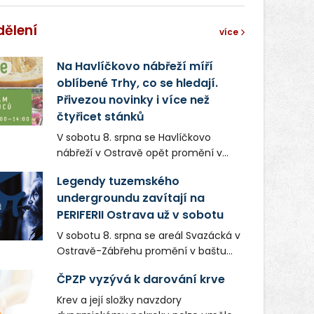
dělení
více
Na Havlíčkovo nábřeží míří
oblíbené Trhy, co se hledají.
Přivezou novinky i více než
čtyřicet stánků
V sobotu 8. srpna se Havlíčkovo
nábřeží v Ostravě opět promění v
místo plné vůní, chutí a poctivých
Legendy tuzemského
lokálních výrobků. Trhy, co se hledají
undergroundu zavítají na
tentokrát nabídnou více než čtyřicet
PERIFERII Ostrava už v sobotu
pečlivě vybraných stánků s kvalitní
gastronomií, farmářskými produkty,
V sobotu 8. srpna se areál Svazácká v
designem i řemeslnou tvorbou.
Ostravě-Zábřehu promění v baštu
Návštěvníci se mohou těšit nejen na
undergroundové a alternativní
oblíbené stálice, ale také na řadu
ČPZP vyzývá k darování krve
hudby. Uskuteční se zde totiž první
novinek, které v Ostravě běžně
ročník festivalu PERIFERIE Ostrava.
Krev a její složky navzdory
nepotkají.
Brány areálu se otevřou půlhodinu po