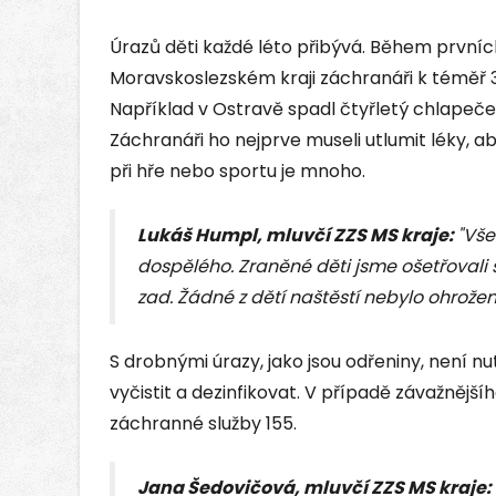
Úrazů děti každé léto přibývá. Během prvních
Moravskoslezském kraji záchranáři k téměř 3
Například v Ostravě spadl čtyřletý chlapeček 
Záchranáři ho nejprve museli utlumit léky, a
při hře nebo sportu je mnoho.
Lukáš Humpl, mluvčí ZZS MS kraje:
"Vše
dospělého. Zraněné děti jsme ošetřovali
zad. Žádné z dětí naštěstí nebylo ohrožen
S drobnými úrazy, jako jsou odřeniny, není nu
vyčistit a dezinfikovat. V případě závažnějšíh
záchranné služby 155.
Jana Šedovičová, mluvčí ZZS MS kraje: