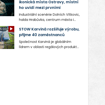
ikonická místa Ostravy, místní
ho uvidí mezi prvními
Industriální scenérie Dolních Vítkovic,
halda Hrabůvka, centrum města i
další ikonická místa Ostravy se objeví
STOW Karviná rozšiřuje výrobu,
5:00
v novém filmu Bojovník, který vstoupí
přijme 40 zaměstnanců
do kin už 13. srpna. Režiséři Vojtěch
Frič a Tomáš Dianiška si
Společnost Karviná je globálním
moravskoslezskou metropoli
lídrem v oblasti regálových produktů
nevybrali náhodou – její syrová
a systémů, stabilním
atmosféra se stala přirozenou
zaměstnavatelem na Karvinsku a
součástí příběhu bývalého
firmou s obrovským potenciálem.
boxerského šampiona Hoffa (Milan
Ondrík), jenž se po letech vrací do
světa vrcholových zápasů, tentokrát
v MMA.