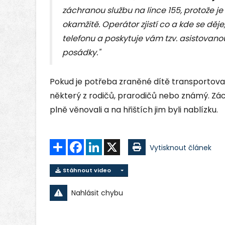
záchranou službu na lince 155, protože je 
okamžitě. Operátor zjistí co a kde se děje
telefonu a poskytuje vám tzv. asistovano
posádky."
Pokud je potřeba zraněné dítě transportova
některý z rodičů, prarodičů nebo známý. Zác
plně věnovali a na hřištích jim byli nablízku.
Sdílet
Facebook
LinkedIn
X
Vytisknout článek
Stáhnout video
Nahlásit chybu