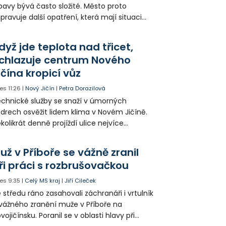
avy bývá často složité. Město proto
ipravuje další opatření, která mají situaci
epšit. Vznikají nová parkovací stání, mění se
ganizace dopravy a některé novinky čekají
dyž jde teplota nad třicet,
ké řidiče v parkovacích zónách.
chlazuje centrum Nového
ičína kropicí vůz
es
11:26
|
Nový Jičín
|
Petra Dorazilová
chnické služby se snaží v úmorných
drech osvěžit lidem klima v Novém Jičíně.
kolikrát denně projíždí ulice nejvíce
hřátého centra kropící vůz. Zvýšila se také
tenzita zálivky květinových záhonů.
už v Příboře se vážně zranil
ři práci s rozbrušovačkou
es
9:35
|
Celý MS kraj
|
Jiří Cileček
 středu ráno zasahovali záchranáři i vrtulník
vážného zranění muže v Příboře na
vojičínsku. Poranil se v oblasti hlavy při