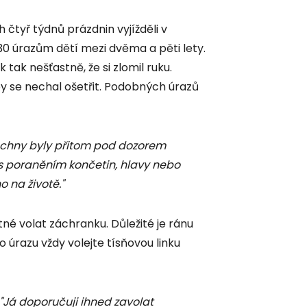
 čtyř týdnů prázdnin vyjížděli v
0 úrazům dětí mezi dvěma a pěti lety.
tak nešťastně, že si zlomil ruku.
by se nechal ošetřit. Podobných úrazů
chny byly přitom pod dozorem
 s poraněním končetin, hlavy nebo
o na životě."
tné volat záchranku. Důležité je ránu
o úrazu vždy volejte tísňovou linku
"Já doporučuji ihned zavolat