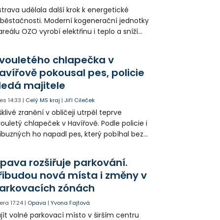
trava udělala další krok k energetické
běstačnosti. Moderní kogenerační jednotky
areálu OZO vyrobí elektřinu i teplo a sníží
klady i emise. Malou elektrárnu postaví
olia přímo v Kunčicích.
vouletého chlapečka v
avířově pokousal pes, policie
ledá majitele
es
14:33
|
Celý MS kraj
|
Jiří Cileček
klivé zranění v obličeji utrpěl teprve
ouletý chlapeček v Havířově. Podle policie i
íbuzných ho napadl pes, který pobíhal bez
dítka a náhubku. Majitel psa údajně z místa
ešel. Případem už se zabývá policie, která
pava rozšiřuje parkování.
jitele psa hledá.
řibudou nová místa i změny v
arkovacích zónách
era
17:24
|
Opava
|
Yvona Fajtová
jít volné parkovací místo v širším centru