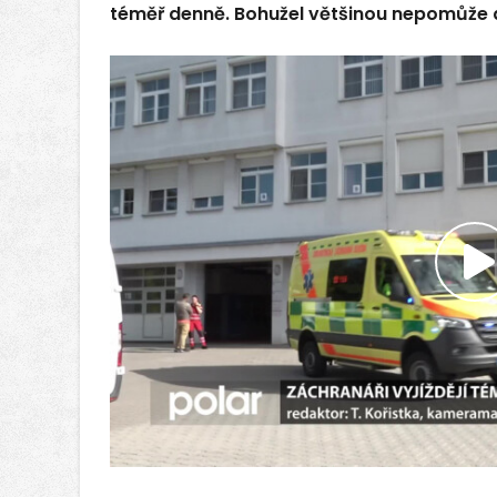
téměř denně. Bohužel většinou nepomůže 
P
v