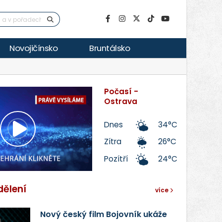
Novojičínsko
Bruntálsko
Počasí -
Ostrava
Dnes
34°C
Přehrát
Zítra
26°C
Pozítří
24°C
video
dělení
více
Nový český film Bojovník ukáže