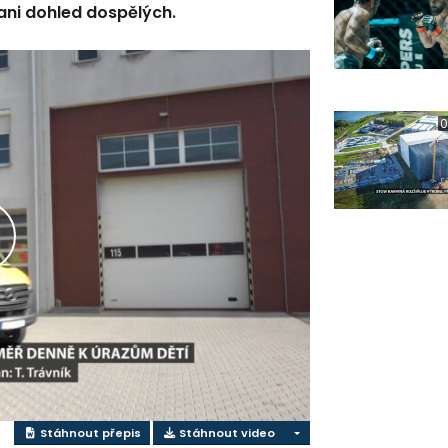
ani dohled dospělých.
0
řehrát
ideo
Stáhnout přepis
Stáhnout video