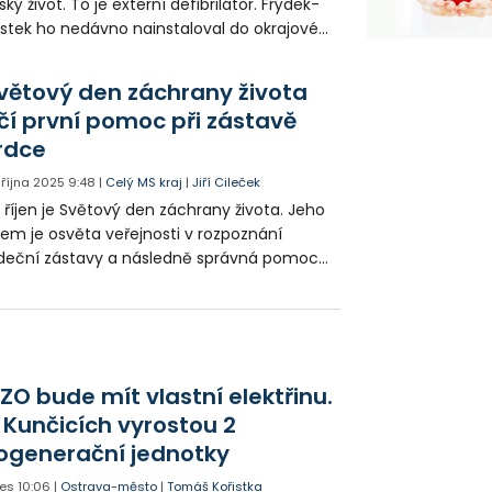
dský život. To je externí defibrilátor. Frýdek-
stek ho nedávno nainstaloval do okrajové
sti Lískovec. Zároveň nabídl lidem
dnoduché školení, jak s ním v případě
větový den záchrany života
třeby pracovat.
čí první pomoc při zástavě
rdce
. října 2025
9:48
|
Celý MS kraj
|
Jiří Cileček
, říjen je Světový den záchrany života. Jeho
lem je osvěta veřejnosti v rozpoznání
deční zástavy a následně správná pomoc
stiženému.
ZO bude mít vlastní elektřinu.
 Kunčicích vyrostou 2
ogenerační jednotky
es
10:06
|
Ostrava-město
|
Tomáš Kořistka