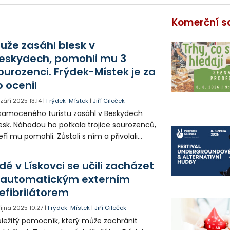
Komerční s
uže zasáhl blesk v
eskydech, pomohli mu 3
ourozenci. Frýdek-Místek je za
o ocenil
. září 2025
13:14
|
Frýdek-Místek
|
Jiří Cileček
amoceného turistu zasáhl v Beskydech
esk. Náhodou ho potkala trojice sourozenců,
eří mu pomohli. Zůstali s ním a přivolali
chranku. Město Frýdek-Místek je proto nyní
enilo. Tím, že nebyli lhostejní, mu totiž
idé v Lískovci se učili zacházet
chránili život.
 automatickým externím
efibrilátorem
 října 2025
10:27
|
Frýdek-Místek
|
Jiří Cileček
ležitý pomocník, který může zachránit