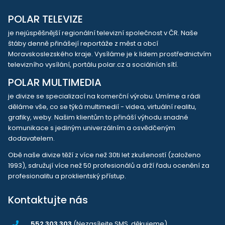
POLAR TELEVIZE
je nejúspěšnější regionální televizní společnost v ČR. Naše
štáby denně přinášejí reportáže z měst a obcí
Moravskoslezského kraje. Vysíláme je k lidem prostřednictvím
televizního vysílání, portálu polar.cz a sociálních sítí.
POLAR MULTIMEDIA
je divize se specializací na komerční výrobu. Umíme a rádi
děláme vše, co se týká multimedií - videa, virtuální realitu,
grafiky, weby. Našim klientům to přináší výhodu snadné
komunikace s jediným univerzálním a osvědčeným
dodavatelem.
Obě naše divize těží z více než 30ti let zkušeností (založeno
1993), sdružují více než 50 profesionálů a drží řadu ocenění za
profesionalitu a proklientský přístup.
Kontaktujte nás
552 303 303
(Nezasílejte SMS, děkujeme)