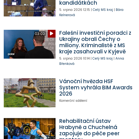
kandidátkách
5. srpna 2026
12:15
|
Celý MS kraj
|
Bára
Kelnerová
Falešní investiční poradci z
03:02
Ukrajiny obrali Čechy o
miliony. Kriminalisté z MS
kraje zasahovali v Kyjevě
5. srpna 2026
10:14
|
Celý MS kraj
|
Anna
Břenková
Vánoční hvězda HSF
System vyhrála BIM Awards
2026
Komerční sdělení
Rehabilitační ústav
Hrabyně a Chuchelná
zapojuje do péče peer