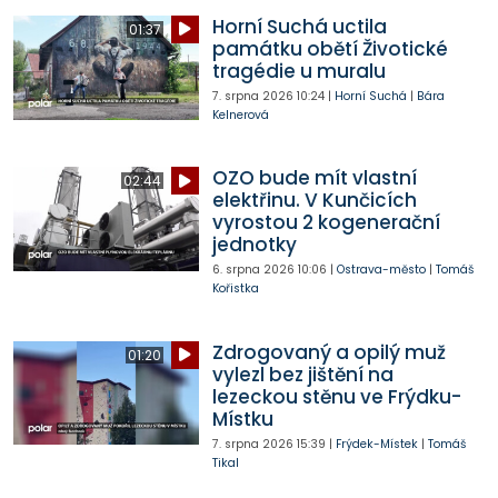
Horní Suchá uctila
01:37
památku obětí Životické
tragédie u muralu
7. srpna 2026
10:24
|
Horní Suchá
|
Bára
Kelnerová
OZO bude mít vlastní
02:44
elektřinu. V Kunčicích
vyrostou 2 kogenerační
jednotky
6. srpna 2026
10:06
|
Ostrava-město
|
Tomáš
Kořistka
Zdrogovaný a opilý muž
01:20
vylezl bez jištění na
lezeckou stěnu ve Frýdku-
Místku
7. srpna 2026
15:39
|
Frýdek-Místek
|
Tomáš
Tikal