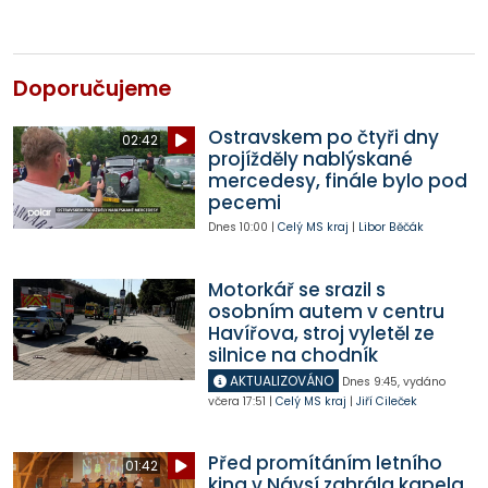
Doporučujeme
Ostravskem po čtyři dny
02:42
projížděly nablýskané
mercedesy, finále bylo pod
pecemi
Dnes
10:00
|
Celý MS kraj
|
Libor Běčák
Motorkář se srazil s
osobním autem v centru
Havířova, stroj vyletěl ze
silnice na chodník
AKTUALIZOVÁNO
Dnes
9:45
,
vydáno
včera
17:51
|
Celý MS kraj
|
Jiří Cileček
Před promítáním letního
01:42
kina v Návsí zahrála kapela