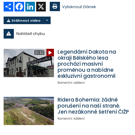
Sdílet
Facebook
LinkedIn
X
Vytisknout článek
Stáhnout video
Nahlásit chybu
Legendární Dakota na
01:32
okraji Bělského lesa
prochází masivní
proměnou a nabídne
exkluzivní gastronomii
Komerční sdělení
Ridera Bohemia: žádné
porušení na naší straně.
Jen nezákonné šetření ČIŽP
Komerční sdělení