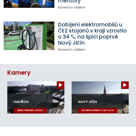
mentory
Komerční sdělení
Dobíjení elektromobilů u
ČEZ stojanů v kraji vzrostlo
o 34 %, na špici poprvé
Nový Jičín
Komerční sdělení
Kamery
HAVÍŘOV
NOVÝ JIČÍN
NÁMĚSTÍ REPUBLIKY, HAVÍŘOV
MASARYKOVO NÁMĚSTÍ, NOVÝ JIČÍN