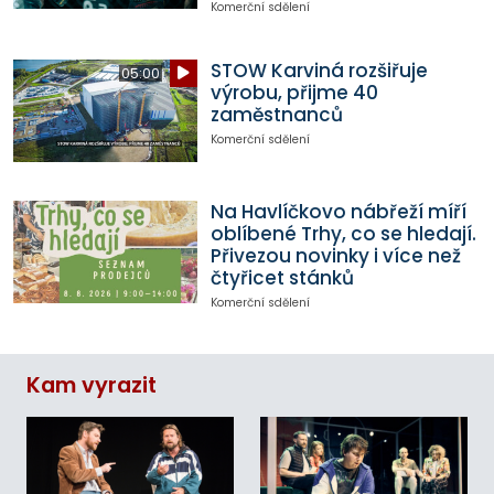
Komerční sdělení
STOW Karviná rozšiřuje
05:00
výrobu, přijme 40
zaměstnanců
Komerční sdělení
Na Havlíčkovo nábřeží míří
oblíbené Trhy, co se hledají.
Přivezou novinky i více než
čtyřicet stánků
Komerční sdělení
Kam vyrazit