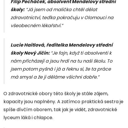
Filip Pecháček, absolvent Mendelovy střední
školy:
“Já jsem od malička chtěl dělat
zdravotnictví, teďka pokračuju v Olomouci na
všeobecném lékařství.”
Lucie Haitlová, ředitelka Mendelovy střední
školy Nový Jičín:
“Je fajn, když ti absolventi k
nám přicházejí a jsou hrdí na tu naši školu. To
jsem potom pyšná i já a řeknu si, že ta práce
má smysl a že ji děláme všichni dobře.”
O zdravotnické obory této školy je stále zájem,
kapacity jsou naplněny. A zatímco praktická sestra je
spíše dívčím oborem, tak jak je vidět, zdravotnické
lyceum láká i chlapce.