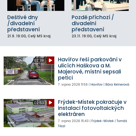
Deštivé dny
Pozdě příchozí /
/divadelní
divadelní
představení
představení
21.9.
19:00
, Celý MS kraj
23.11.
19:00
, Celý MS kraj
Havířov řeší parkování v
02:38
ulicích Haškova a M.
Majerové, místní sepsali
petici
7. srpna 2026
11:56
|
Havířov
|
Bára Kelnerová
Frýdek-Místek pokračuje v
02:53
instalaci fotovoltaických
elektráren
7. srpna 2026
15:43
|
Frýdek-Místek
|
Tomáš
Tikal