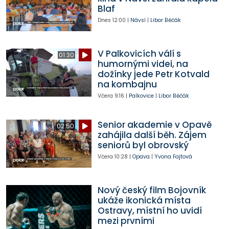
Blaf
Dnes
12:00
|
Návsí
|
Libor Běčák
V Palkovicích válí s
01:30
humornými videi, na
dožínky jede Petr Kotvald
na kombajnu
Včera
9:16
|
Palkovice
|
Libor Běčák
Senior akademie v Opavě
02:50
zahájila další běh. Zájem
seniorů byl obrovský
Včera
10:28
|
Opava
|
Yvona Fajtová
Nový český film Bojovník
ukáže ikonická místa
Ostravy, místní ho uvidí
mezi prvními