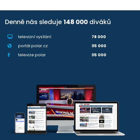
Denně nás sleduje
148 000
diváků
televizní vysílání
78 000
portál polar.cz
35 000
televize.polar
35 000