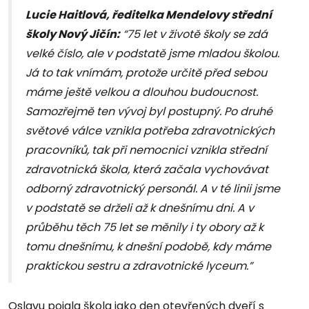
Lucie Haitlová, ředitelka Mendelovy střední
školy Nový Jičín:
“75 let v životě školy se zdá
velké číslo, ale v podstatě jsme mladou školou.
Já to tak vnímám, protože určitě před sebou
máme ještě velkou a dlouhou budoucnost.
Samozřejmě ten vývoj byl postupný. Po druhé
světové válce vznikla potřeba zdravotnických
pracovníků, tak při nemocnici vznikla střední
zdravotnická škola, která začala vychovávat
odborný zdravotnický personál. A v té linii jsme
v podstatě se drželi až k dnešnímu dni. A v
průběhu těch 75 let se měnily i ty obory až k
tomu dnešnímu, k dnešní podobě, kdy máme
praktickou sestru a zdravotnické lyceum.”
Oslavu pojala škola jako den otevřených dveří s