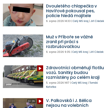
Dvouletého chlapečka v
Havířově pokousal pes,
policie hledá majitele
6. srpna 2026
14:33
|
Celý MS kraj
|
Jiří Cileček
Muž v Příboře se vážně
zranil při práci s
rozbrušovačkou
6. srpna 2026
9:35
|
Celý MS kraj
|
Jiří Cileček
Zdravotníci obměňují flotilu
01:18
vozů. Sanitky budou
rozmístěny po celém kraji
5. srpna 2026
14:17
|
Celý MS kraj
|
Tomáš
Kořistka
V. Palkovská i J. Bělica
01:26
nejsou na volebních