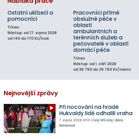
Nabídka práce
Ostatní uklízeči a
Pracovníci přímé
pomocníci
obslužné péče v
oblasti
Třinec
ambulantních a
Nástup: od 17. srpna 2026
terénních služeb a
od 140 do 170 Kč/hod.
pečovatelé v oblasti
domácí péče
Třinec
Nástup: od 1. září 2026
od 28 750 do 29 750 Kč/měsíc
Nejnovější zprávy
Při nocování na hradě
04:09
Hukvaldy lidé odhalili vraha
7. srpna 2026
10:13
|
Celý MS kraj
|
Bára
Kelnerová