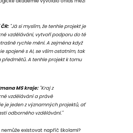
ogické akademie vyvolalo ohlas mezi
 ČR:
"Já si myslím, že tenhle projekt je
né vzdělávání, vytvoří podporu do té
trašně rychle mění. A zejména když
 spojené s AI, se vším ostatním, tak
 předmětů. A tenhle projekt k tomu
tmana MS kraje:
"Kraj z
né vzdělávání a právě
 je jeden z významných projektů, ať
lasti odborného vzdělávání."
t nemůže existovat napříč školami?