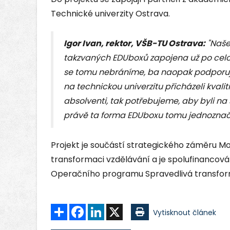
Technické univerzity Ostrava.
Igor Ivan, rektor, VŠB-TU Ostrava:
"Naše 
takzvaných EDUboxů zapojena už po celo
se tomu nebráníme, ba naopak podporu
na technickou univerzitu přicházeli kvali
absolventi, tak potřebujeme, aby byli na
právě ta forma EDUboxu tomu jednoznač
Projekt je součástí strategického záměru 
transformaci vzdělávání a je spolufinancová
Operačního programu Spravedlivá transfo
Sdílet
Facebook
LinkedIn
X
Vytisknout článek