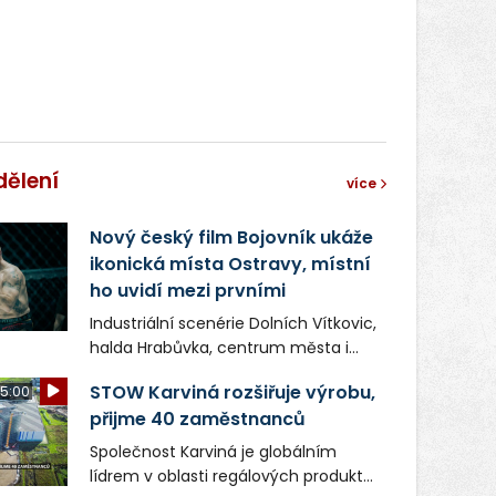
dělení
více
Nový český film Bojovník ukáže
ikonická místa Ostravy, místní
ho uvidí mezi prvními
Industriální scenérie Dolních Vítkovic,
halda Hrabůvka, centrum města i
další ikonická místa Ostravy se objeví
STOW Karviná rozšiřuje výrobu,
5:00
v novém filmu Bojovník, který vstoupí
přijme 40 zaměstnanců
do kin už 13. srpna. Režiséři Vojtěch
Frič a Tomáš Dianiška si
Společnost Karviná je globálním
moravskoslezskou metropoli
lídrem v oblasti regálových produktů
nevybrali náhodou – její syrová