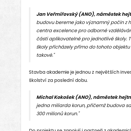
Jan Veřmiřovský (ANO), náměstek hej
budovu bereme jako významný počin z hl
centra excelence pro odborné vzdělávání
části aplikovatelné pro jednotlivé školy
školy přicházely přímo do tohoto objektu
takové."
Stavba akademie je jednou z největších inve
školství za poslední dobu.
Michal Kokošek (ANO), náměstek hejt
jedna miliarda korun, přičemž budova s
300 milionů korun."
Do projektu se zapojují i partneři z akademi