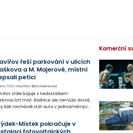
Komerční s
avířov řeší parkování v ulicích
aškova a M. Majerové, místní
epsali petici
era
11:56
|
Havířov
|
Bára Kelnerová
vířov stále bojuje s nedostatkem
rkovacích míst. Radnice ale nemůže dovoli,
0
y lidé nechávali stát auta v jednosměrných
icích, kde nezbývá místo pro průjezd IZS.
tuace se teď řeší v jednom vnitrobloku, kde
rýdek-Místek pokračuje v
 někteří obyvatelé rozhodli sepsat petici.
nstalaci fotovoltaických