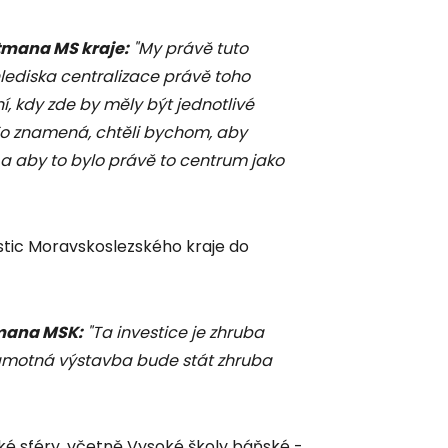
tmana MS kraje:
"My právě tuto
ediska centralizace právě toho
, kdy zde by měly být jednotlivé
. To znamená, chtěli bychom, aby
 a aby to bylo právě to centrum jako
stic Moravskoslezského kraje do
mana MSK:
"Ta investice je zhruba
amotná výstavba bude stát zhruba
cké sféry, včetně Vysoké školy báňské -