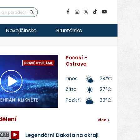
Novojičínsko
Bruntálsko
Počasí -
Ostrava
Dnes
24°C
Přehrát
Zítra
27°C
Pozítří
32°C
video
dělení
více
Legendární Dakota na okraji
01:32