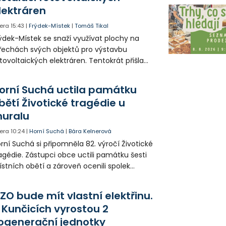
lektráren
era
15:43
|
Frýdek-Místek
|
Tomáš Tikal
ýdek-Místek se snaží využívat plochy na
řechách svých objektů pro výstavbu
tovoltaických elektráren. Tentokrát přišla
da na 11. Základní školu ve Frýdku.
orní Suchá uctila památku
bětí Životické tragédie u
uralu
era
10:24
|
Horní Suchá
|
Bára Kelnerová
rní Suchá si připomněla 82. výročí Životické
agédie. Zástupci obce uctili památku šesti
stních obětí a zároveň ocenili spolek
votice Sobě za zpřístupnění informací o
agédii prostřednictvím QR kódů u
ZO bude mít vlastní elektřinu.
amátníků.
 Kunčicích vyrostou 2
ogenerační jednotky