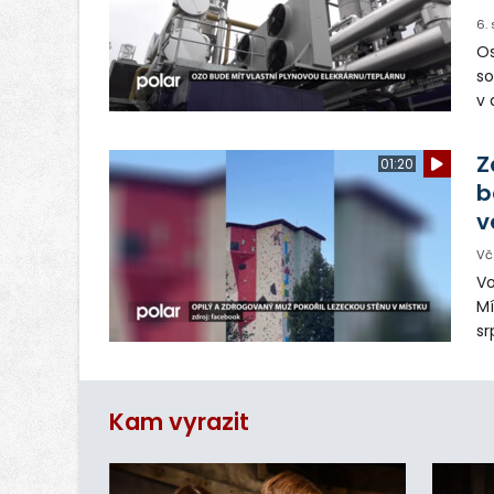
6.
Os
so
v 
ná
Ve
Z
01:20
b
v
Vč
Vo
Mí
sr
z
vn
ar
Kam vyrazit
do