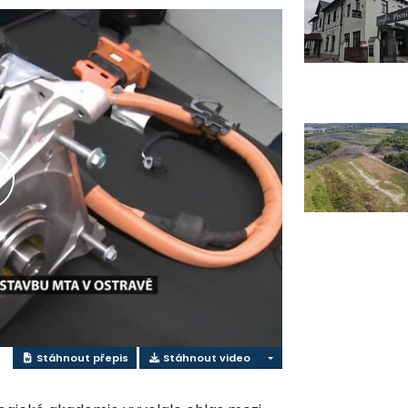
řehrát
ideo
Stáhnout přepis
Stáhnout video