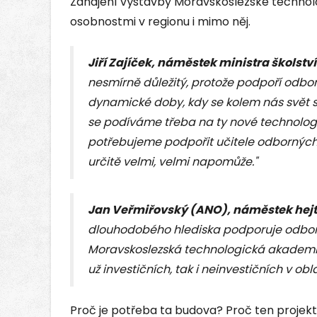
Zahájení výstavby Moravskoslezské technol
osobnostmi v regionu i mimo něj.
Jiří Zajíček, náměstek ministra školství
nesmírně důležitý, protože podpoří odbor
dynamické doby, kdy se kolem nás svět s
se podíváme třeba na ty nové technologie
potřebujeme podpořit učitele odborných
určitě velmi, velmi napomůže."
Jan Veřmiřovský (ANO), náměstek hej
dlouhodobého hlediska podporuje odbor
Moravskoslezská technologická akademie
už investičních, tak i neinvestičních v ob
Proč je potřeba ta budova? Proč ten projek