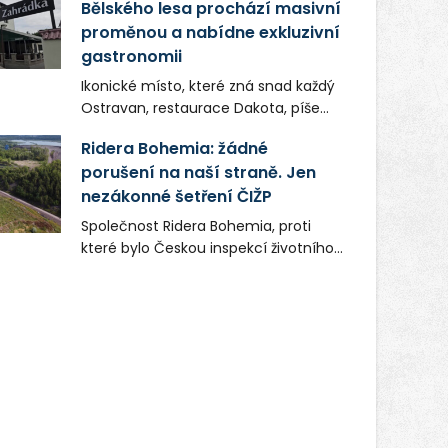
Bělského lesa prochází masivní
proměnou a nabídne exkluzivní
gastronomii
Ikonické místo, které zná snad každý
Ostravan, restaurace Dakota, píše
novou kapitolu. Silná mateřská
Ridera Bohemia: žádné
společnost Dang Investment Group
porušení na naší straně. Jen
s.r.o. investuje do projektu přes 50
nezákonné šetření ČIŽP
milionů korun. Cílem je přinést
Ostravě dva špičkové gastronomické
Společnost Ridera Bohemia, proti
koncepty, které v regionu dosud
které bylo Českou inspekcí životního
chyběly, luxusní středomořskou
prostředí (ČIŽP) čtyři roky vedeno
kuchyni a autentickou asijskou
vykonstruované řízení, při realizaci
gastronomii.
OVS na heřmanické haldě
postupovala v souladu se zákonem a
zadáním státního podniku DIAMO a v
této souvislosti nelze hovořit o
žádném odpadu. Ridera od počátku
označovala řízení ČIŽP za nezákonné
a domáhala se práva na spravedlivý